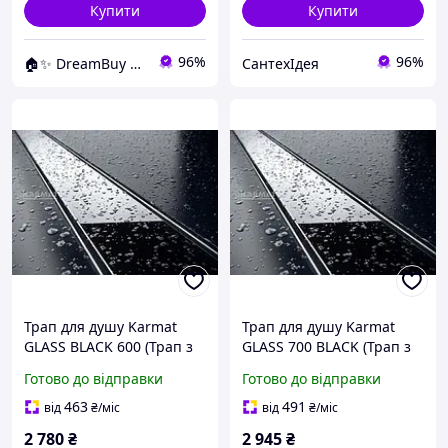
Купити
Купити
96%
96%
🏠✨ DreamBuy ✨🏠
СантехІдея
Трап для душу Karmat
Трап для душу Karmat
GLASS BLACK 600 (Трап з
GLASS 700 BLACK (Трап з
нержавіючої сталі,
нержавіючої сталі,
Готово до відправки
Готово до відправки
накладка чорне скло)
накладка чорне скло)
463
491
від
₴
/міс
від
₴
/міс
2 780
₴
2 945
₴