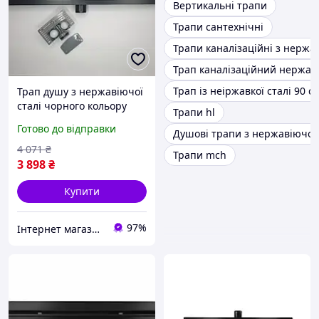
Вертикальні трапи
Трапи сантехнічні
Трапи каналізаційні з нержав
Трап каналізаційний нержа
Трап із неіржавкої сталі 90 с
Трап душу з нержавіючої
сталі чорного кольору
Трапи hl
Epelli Neo Pro 2 in 1 80 cm
Готово до відправки
Душові трапи з нержавіючої 
4 071
₴
Трапи mch
3 898
₴
Купити
97%
Інтернет магазин Supersantehnika.com.ua