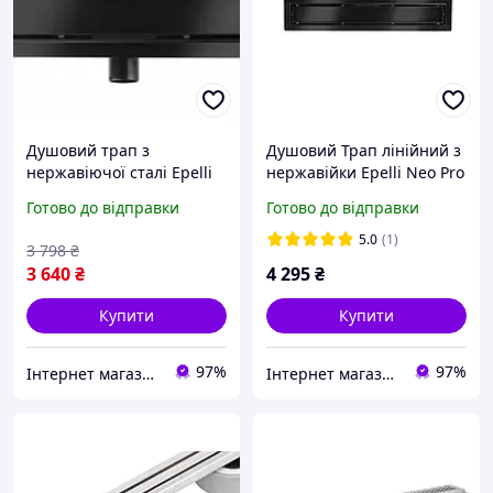
Душовий трап з
Душовий Трап лінійний з
нержавіючої сталі Epelli
нержавійки Epelli Neo Pro
Neo Pro 2 in 1 Black 70 cm
2 in 1 90 cm
Готово до відправки
Готово до відправки
5.0
(1)
3 798
₴
3 640
₴
4 295
₴
Купити
Купити
97%
97%
Інтернет магазин Supersantehnika.com.ua
Інтернет магазин Supersantehnika.com.ua