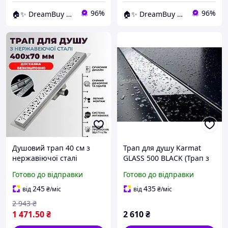
96%
96%
🏠✨ DreamBuy ✨🏠
🏠✨ DreamBuy ✨🏠
Душовий трап 40 см з
Трап для душу Karmat
нержавіючої сталі
GLASS 500 BLACK (Трап з
Душовий трап 40 см Трап
нержавіючої сталі,
Готово до відправки
Готово до відправки
лінійний душовий
накладка чорне скло)
Лінійний трап для душу
245
435
від
₴
/міс
від
₴
/міс
40 см
2 943
₴
1 471
.50
₴
2 610
₴