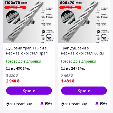
Душовий трап 110 см з
Трап душовий з
нержавіючої сталі Трап
нержавіючої сталі 60 см
для душу 110 прямий
Душовий трап 60
Готово до відправки
Готово до відправки
Душовий трап 1100мм
нержавіюча сталь для
душу 600мм в підлогу
490
247
від
₴
/міс
від
₴
/міс
якісний з сухим затвором
5 880
₴
2 962
₴
2 940
₴
1 481
₴
Купити
Купити
96%
96%
🏠✨ DreamBuy ✨🏠
🏠✨ DreamBuy ✨🏠