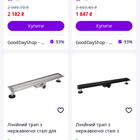
2 945
.70
₴
2 493
.45
₴
2 182
₴
1 847
₴
Купити
Купити
93%
93%
GoodDayShop - Онлайн магазин різноманітних товарів
GoodDayShop - Онлайн магазин різноманітних товарів
Лінійний трап з
Лінійний трап з
нержавіючої сталі для
нержавіючої сталі з
душової, надійний сухий
сухим затвором для