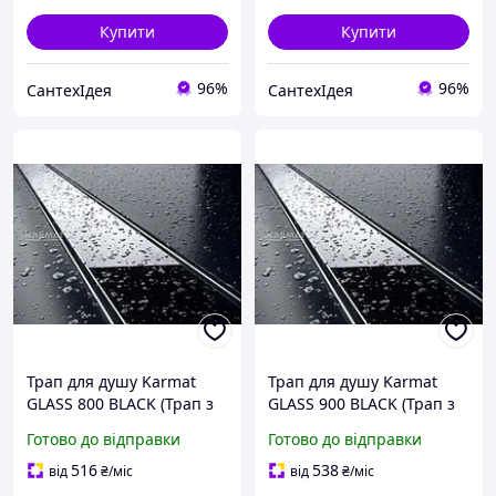
Купити
Купити
96%
96%
СантехІдея
СантехІдея
Трап для душу Karmat
Трап для душу Karmat
GLASS 800 BLACK (Трап з
GLASS 900 BLACK (Трап з
нержавіючої сталі,
нержавіючої сталі,
Готово до відправки
Готово до відправки
накладка чорне скло)
накладка чорне скло)
516
538
від
₴
/міс
від
₴
/міс