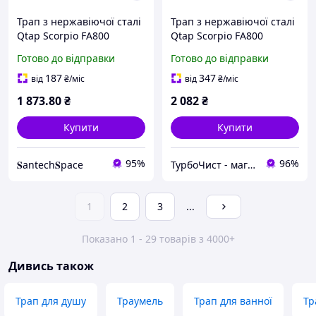
Трап з нержавіючої сталі
Трап з нержавіючої сталі
Qtap Scorpio FA800
Qtap Scorpio FA800
лінійний (поворотний
лінійний (поворотний
Готово до відправки
Готово до відправки
сифон/сухий затвор)
сифон/сухий затвор)
187
347
від
₴
/міс
від
₴
/міс
1 873
.80
₴
2 082
₴
Купити
Купити
95%
96%
𝐒antech𝐒pace
ТурбоЧист - магазин сантехніки
1
2
3
...
Показано 1 - 29 товарів з 4000+
Дивись також
Трап для душу
Траумель
Трап для ванної
Тр