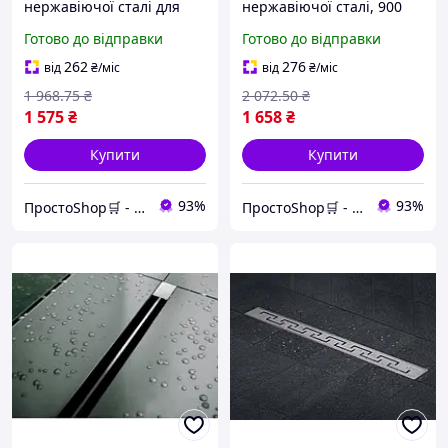
нержавіючої сталі для
нержавіючої сталі, 900
душової зони, без
мм, з сухим закриттям
Готово до відправки
Готово до відправки
піддону, захист від
для запобігання запаху в
запахів та керамічної
душовій зоні
262
276
від
₴
/міс
від
₴
/міс
плитки
1 968
.75
₴
2 072
.50
₴
1 575
₴
1 658
₴
Купити
Купити
93%
93%
ПростоShop🛒 - онлайн магазин простих товарів💡
ПростоShop🛒 - онлайн магазин простих товарів💡