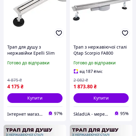
Трап для душу з
Трап з нержавіючої сталі
нержавійки Epelli Slim
Qtap Scorpio FA800
120 cm
лінійний (поворотний
Готово до відправки
Готово до відправки
сифон/сухий затвор)
187
від
₴
/міс
4 875
₴
2 082
₴
4 175
₴
1 873
.80
₴
Купити
Купити
97%
95%
Інтернет магазин Supersantehnika.com.ua
SkladUA - мережа магазинів сантехніки та побутової техніки