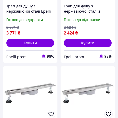
Трап для душу з
Трап для душу з
нержавіючої сталі Epelli
нержавіючої сталі з
invisible 100 cm
поворотним сифоном
Готово до відправки
Готово до відправки
Epelli Grande uni 50 cm
3 871
₴
2 624
₴
3 771
₴
2 424
₴
Купити
Купити
98%
98%
Epelli prom
Epelli prom