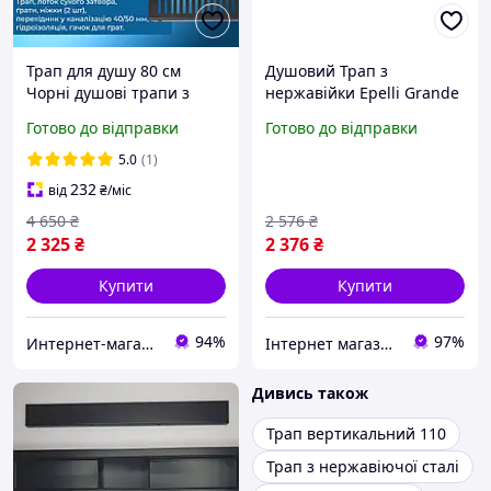
Трап для душу 80 см
Душовий Трап з
Чорні душові трапи з
нержавійки Epelli Grande
неіржавкої сталі 800 мм
50 см
Готово до відправки
Готово до відправки
зливний канал
5.0
(1)
232
від
₴
/міс
4 650
₴
2 576
₴
2 325
₴
2 376
₴
Купити
Купити
94%
97%
Интернет-магазин Строй Дом
Інтернет магазин Supersantehnika.com.ua
Дивись також
Трап вертикальний 110
Трап з нержавіючої сталі