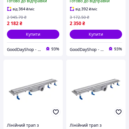
Готово до відправки
Готово до відправки
затвор з декоративною
сучасних душових зон без
накладкою
піддону
364
392
від
₴
/міс
від
₴
/міс
2 945
.70
₴
3 172
.50
₴
2 182
₴
2 350
₴
Купити
Купити
93%
93%
GoodDayShop - Онлайн магазин різноманітних товарів
GoodDayShop - Онлайн магазин різноманітних товарів
Лінійний трап з
Лінійний трап з