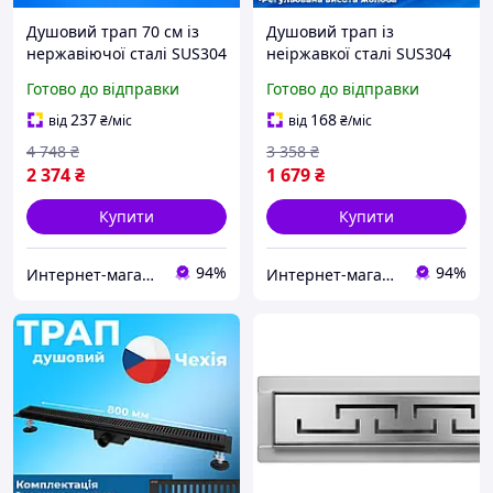
Душовий трап 70 см із
Душовий трап із
нержавіючої сталі SUS304
неіржавкої сталі SUS304
Koer FD35-70x700-
Koer FD05-70x600 (AC0709)
Готово до відправки
Готово до відправки
Graphite (AC0659)
237
168
від
₴
/міс
від
₴
/міс
4 748
₴
3 358
₴
2 374
₴
1 679
₴
Купити
Купити
94%
94%
Интернет-магазин Строй Дом
Интернет-магазин Строй Дом