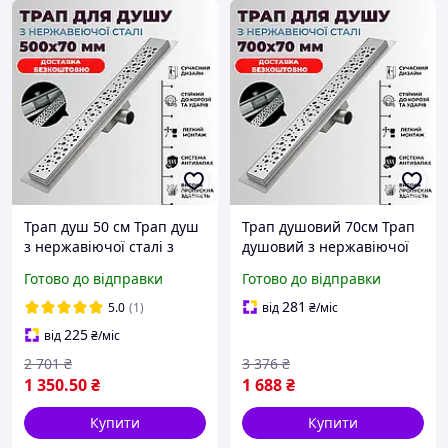
Трап душ 50 см Трап душ
Трап душовий 70см Трап
з нержавіючої сталі з
душовий з нержавіючої
сухим затвором для душу
сталі Трап душовий 70 см
Готово до відправки
Готово до відправки
лінійний в підлогу
з сухим затвором в
підлогу
281
5.0
(1)
від
₴
/міс
225
від
₴
/міс
2 701
₴
3 376
₴
1 350
.50
₴
1 688
₴
Купити
Купити