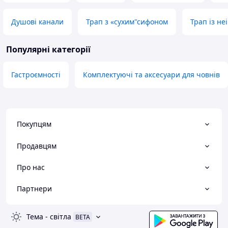
Душові канали
Трап з «сухим"сифоном
Трап із не
Популярні категорії
Гастроємності
Комплектуючі та аксесуари для човнів
Покупцям
Продавцям
Про нас
Партнери
Тема
-
світла
BETA