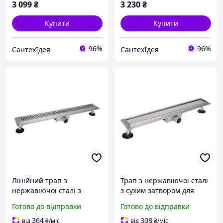
3 099
₴
3 230
₴
Купити
Купити
96%
96%
СантехІдея
СантехІдея
Лінійний трап з
Трап з нержавіючої сталі
нержавіючої сталі з
з сухим затвором для
сухим затвором, для
душової зони, без запаху
Готово до відправки
Готово до відправки
душової зони без піддона
з каналізації, під плитку
364
308
від
₴
/міс
від
₴
/міс