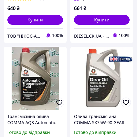
640
₴
661
₴
Купити
Купити
100%
100%
ТОВ "НІКОС-АВТО"
DIESEL.CK.UA - інтернет-магазин запчастин
Трансмісійна олива
Олива трансмісійна
COMMA AQ3 Automatic
COMMA SX75W-90 GEAR
Transmission Fluid dexron
OIL GL4 5л.
Готово до відправки
Готово до відправки
III 5 л.