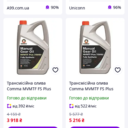
90%
96%
A99.com.ua
Uniconn
Трансмісійна олива
Трансмісійна олива
Comma MVMTF FS Plus
Comma MVMTF FS Plus
75W-80 GL4 5 л
75W-90 GL4 5 л
Готово до відправки
Готово до відправки
(MVP75805L)
(MVMTFP5L)
392
522
від
₴
/міс
від
₴
/міс
4 159
₴
5 577
₴
3 918
₴
5 216
₴