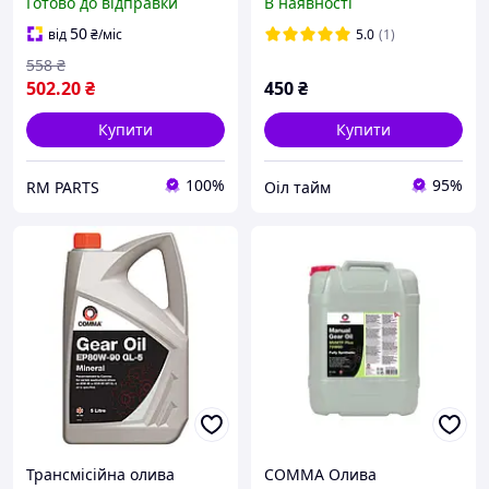
Готово до відправки
В наявності
50
від
₴
/міс
5.0
(1)
558
₴
502
.20
₴
450
₴
Купити
Купити
100%
95%
RM PARTS
Оіл тайм
Трансмісійна олива
COMMA Олива