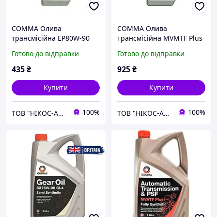
COMMA Олива
COMMA Олива
трансмісійна EP80W-90
трансмісійна MVMTF Plus
GL-5 1л
75 W 1 л
Готово до відправки
Готово до відправки
435
₴
925
₴
Купити
Купити
100%
100%
ТОВ "НІКОС-АВТО"
ТОВ "НІКОС-АВТО"