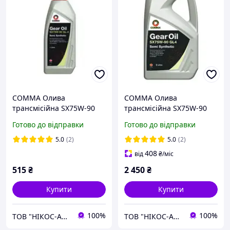
COMMA Олива
COMMA Олива
трансмісійна SX75W-90
трансмісійна SX75W-90
GL-4 1л
GL-4 5 л
Готово до відправки
Готово до відправки
5.0
(2)
5.0
(2)
408
від
₴
/міс
515
₴
2 450
₴
Купити
Купити
100%
100%
ТОВ "НІКОС-АВТО"
ТОВ "НІКОС-АВТО"