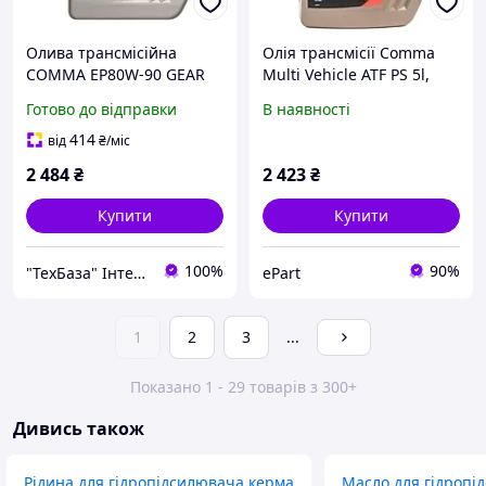
Олива трансмісійна
Олія трансмісії Comma
COMMA EP80W-90 GEAR
Multi Vehicle ATF PS 5l,
OIL GL4 5л
MVATF5L
Готово до відправки
В наявності
414
від
₴
/міс
2 484
₴
2 423
₴
Купити
Купити
100%
90%
"ТехБаза" Інтернет магазин
ePart
1
2
3
...
Показано 1 - 29 товарів з 300+
Дивись також
Рідина для гідропідсилювача керма
Масло для гідропі