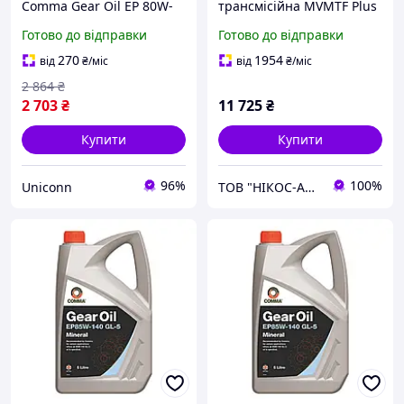
Comma Gear Oil EP 80W-
трансмісійна MVMTF Plus
90 GL 5 5 л (EP80905L)
75W-80 20 л
Готово до відправки
Готово до відправки
270
1954
від
₴
/міс
від
₴
/міс
2 864
₴
2 703
₴
11 725
₴
Купити
Купити
96%
100%
Uniconn
ТОВ "НІКОС-АВТО"