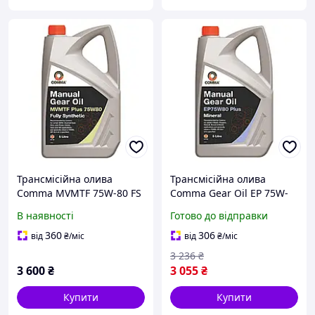
Трансмісійна олива
Трансмісійна олива
Comma MVMTF 75W-80 FS
Comma Gear Oil EP 75W-
PLUS 5 литров
80 Plus GL3 5 л
В наявності
Готово до відправки
(EP75W80P5L)
360
306
від
₴
/міс
від
₴
/міс
3 236
₴
3 600
₴
3 055
₴
Купити
Купити