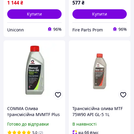
1 144
₴
577
₴
Купити
Купити
96%
96%
Uniconn
Fire Parts Prom
COMMA Олива
Трансмісійна олива MTF
трансмісійна MVMTF Plus
75W90 API GL-5 1L
75W-80 1л
Готово до відправки
В наявності
66
5.0
(2)
від
₴
/міс