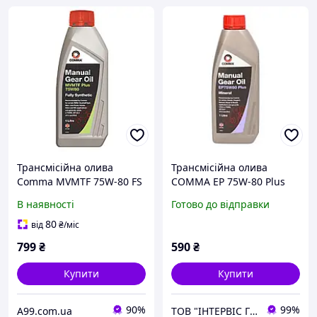
Трансмісійна олива
Трансмісійна олива
Comma MVMTF 75W-80 FS
COMMA EP 75W-80 Plus
PLUS 1 літр (MVP75801L)
Gl-4 1л. (до механічних
В наявності
Готово до відправки
коробок передач)
80
від
₴
/міс
799
₴
590
₴
Купити
Купити
90%
99%
A99.com.ua
ТОВ "ІНТЕРВІС ГРУП"