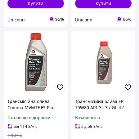
Купити
Купити
96%
96%
Uniconn
Uniconn
Трансмісійна олива
Трансмісійна олива EP
Comma MVMTF FS Plus
75W80 API GL-3 / GL-4 /
75W-90 GL4 1 л
GL-5 / EZL848
Готово до відправки
В наявності
(MVMTFP1L)
114
58
від
₴
/міс
від
₴
/міс
1 194
₴