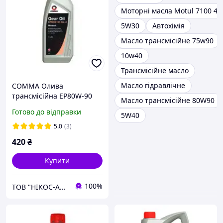
Моторні масла Motul 7100 4T
5W30
Автохімія
Масло трансмісійне 75w90
10w40
Трансмісійне масло
Масло гідравлічне
COMMA Олива
трансмісійна EP80W-90
Масло трансмісійне 80W90
GL-4 1л
Готово до відправки
5W40
5.0
(3)
420
₴
Купити
100%
ТОВ "НІКОС-АВТО"