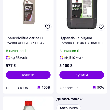
Трансмісійна олива EP
Гідравлічна рідина
75W80 API GL-3 / GL-4 /
Comma HLP 46 HYDRAULIC
GL-5 / EZL 848
OIL 20 літрів (H4620L)
В наявності
В наявності
58
510
від
₴
/міс
від
₴
/міс
577
₴
5 100
₴
Купити
Купити
100%
90%
DIESEL.CK.UA - інтернет-магазин запчастин
A99.com.ua
Дивись також
Автономка