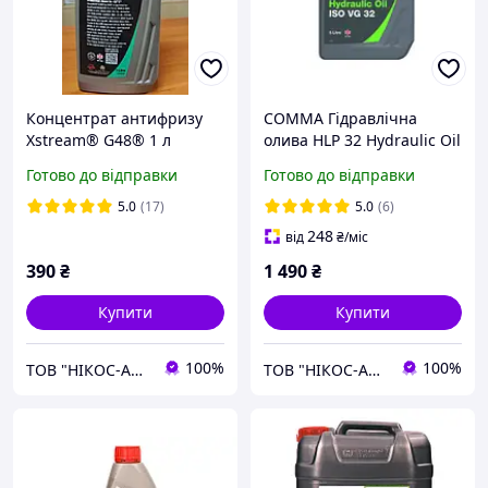
Концентрат антифризу
COMMA Гідравлічна
Xstream® G48® 1 л
олива HLP 32 Hydraulic Oil
5л
Готово до відправки
Готово до відправки
5.0
(17)
5.0
(6)
248
від
₴
/міс
390
₴
1 490
₴
Купити
Купити
100%
100%
ТОВ "НІКОС-АВТО"
ТОВ "НІКОС-АВТО"