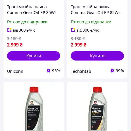
Трансмісійна олива
Трансмісійна олива
Comma Gear Oil EP 85W-
Comma Gear Oil EP 85W-
140 GL4/GL5 5 л (HMG5L)
140 GL4/GL5 5 л (HMG5L)
Готово до відправки
Готово до відправки
300
300
від
₴
/міс
від
₴
/міс
3 180
₴
3 180
₴
2 999
₴
2 999
₴
Купити
Купити
96%
99%
Uniconn
TechShtab