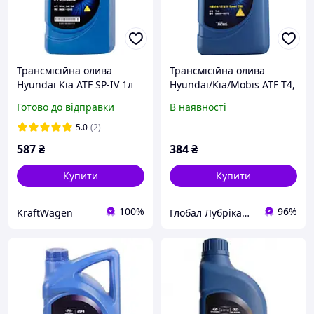
Трансмісійна олива
Трансмісійна олива
Hyundai Kia ATF SP-IV 1л
Hyundai/Kia/Mobis ATF T4,
(04500-00115)
1л (04500-00170)
Готово до відправки
В наявності
5.0
(2)
587
₴
384
₴
Купити
Купити
100%
96%
KraftWagen
Глобал Лубрікантс Україна