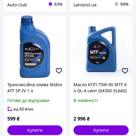
93%
99%
Auto-club
Lanosist.ua
Трансмісійна олива Mobis
Масло КПП 75W-90 MTF 6
ATF SP-IV 1 л
л GL-4 синт (04300-5L6A0)
Mobis
Готово до відправки
В наявності
60
від
₴
/міс
599
₴
2 996
₴
Купити
Купити