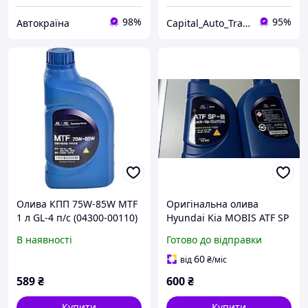
98%
95%
Автокраїна
Capital_Auto_Trade
Олива КПП 75W-85W MTF
Оригінальна олива
1 л GL-4 п/с (04300-00110)
Hyundai Kia MOBIS ATF SP
Mobis
III
В наявності
Готово до відправки
60
від
₴
/міс
589
₴
600
₴
Купити
Купити