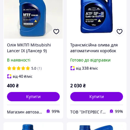
Олія МКПП Mitsubishi
Трансмісійна олива для
Lancer IX (Лансер 9)
автоматичних коробок
75w90 GL-4 MOBIS
передач Hyundai/Kia ATF
В наявності
Готово до відправки
оригінал Kia/Hyundai 1 л
SP-III (Lock-Up CLUTCH)
04300-5l1a0
80W 4л.
338
5.0
(1)
від
₴
/міс
40
від
₴
/міс
400
₴
2 030
₴
Купити
Купити
99%
99%
Магазин автозапчастин - Levoparts
ТОВ "ІНТЕРВІС ГРУП"