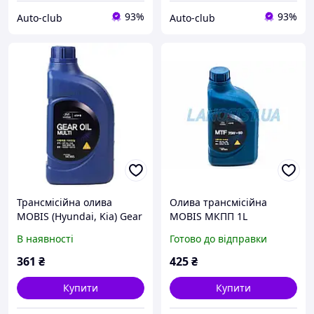
93%
93%
Auto-club
Auto-club
Трансмісійна олива
Олива трансмісійна
MOBIS (Hyundai, Kia) Gear
MOBIS МКПП 1L
Oil Multi 80W-90 GL-5 1л.
043005L1A0
В наявності
Готово до відправки
(0220000110)
361
₴
425
₴
Купити
Купити