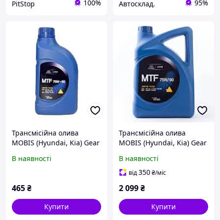
100%
95%
PitStop
Автосклад.
Трансмісійна олива
Трансмісійна олива
MOBIS (Hyundai, Kia) Gear
MOBIS (Hyundai, Kia) Gear
Oil 75W-90 GL-4 1 л.
Oil 75W-90 GL-4 6 л.
В наявності
В наявності
(043005L1A0)
(043005L6A0)
350
від
₴
/міс
465
₴
2 099
₴
Купити
Купити