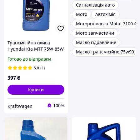
Сигналізація авто
Мото
Автохімія
Моторні масла Motul 7100 4T
Мото запчастини
Масло гідравлічне
Трансмісійна олива
Hyundai Kia MTF 75W-85W
Масло трансмісійне 75w90
GL-4 1л (04300-00110)
Готово до відправки
5.0
(1)
397
₴
Купити
100%
KraftWagen