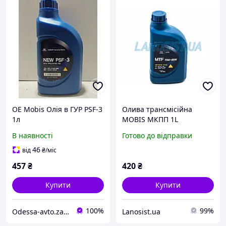
OE Mobis Олія в ГУР PSF-3
Олива трансмісійна
1л
MOBIS МКПП 1L
0430000110
В наявності
Готово до відправки
46
від
₴
/міс
457
₴
420
₴
Купити
Купити
100%
99%
Odessa-avto.zapchasti
Lanosist.ua