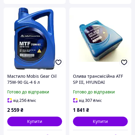
Мастило Mobis Gear Oil
Олива трансмісійна ATF
75W-90 GL-4 6 л
SP III, HYUNDAI
(043005L6A0)
(0450000400) 4л. (04500-
Готово до відправки
Готово до відправки
00400)
256
307
від
₴
/міс
від
₴
/міс
2 559
₴
1 841
₴
Купити
Купити