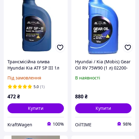
Трансмісійна олива
Hyundai / Kia (Mobis) Gear
Hyundai Kia ATF SP III 1л
Oil RV 75W90 (1 л) 02200-
(04500-00100)
00120
Під замовлення
В наявності
5.0
(1)
472
₴
880
₴
Купити
Купити
100%
98%
KraftWagen
OilTIME