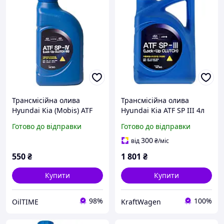
Трансмісійна олива
Трансмісійна олива
Hyundai Kia (Mobis) ATF
Hyundai Kia ATF SP III 4л
04500-00115 SP-IV (1 л)
(04500-00400)
Готово до відправки
Готово до відправки
04500-00115
300
від
₴
/міс
550
₴
1 801
₴
Купити
Купити
98%
100%
OilTIME
KraftWagen