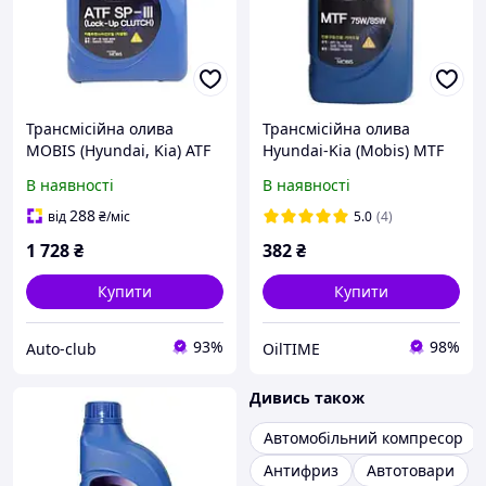
Трансмісійна олива
Трансмісійна олива
MOBIS (Hyundai, Kia) ATF
Hyundai-Kia (Mobis) MTF
SP-III 4 л. (0450000400)
75W85 (1л)
В наявності
В наявності
288
від
₴
/міс
5.0
(4)
1 728
₴
382
₴
Купити
Купити
93%
98%
Auto-club
OilTIME
Дивись також
Автомобільний компресор
Антифриз
Автотовари