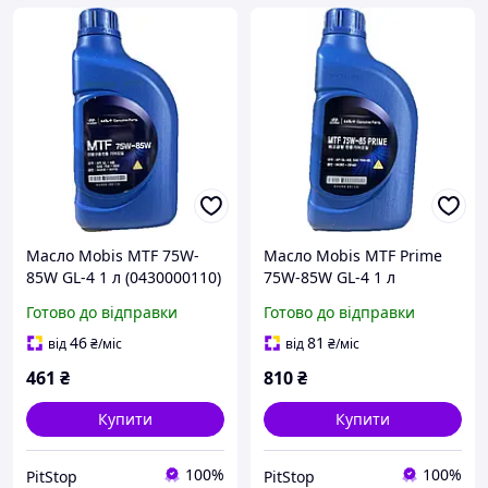
Масло Mobis MTF 75W-
Масло Mobis MTF Prime
85W GL-4 1 л (0430000110)
75W-85W GL-4 1 л
(0430000140)
Готово до відправки
Готово до відправки
46
81
від
₴
/міс
від
₴
/міс
461
₴
810
₴
Купити
Купити
100%
100%
PitStop
PitStop