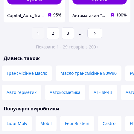
95%
100%
Capital_Auto_Trade
Автомагазин "АвтоСлава"
1
2
3
...
Показано 1 - 29 товарів з 200+
Дивись також
Трансмісійне масло
Масло трансмісійне 80W90
Р
Авто герметик
Автокосметика
ATF SP-III
Авт
Популярні виробники
Liqui Moly
Mobil
Febi Bilstein
Castrol
El