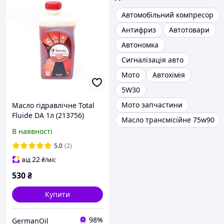
Автомобільний компресор
Антифриз
Автотовари
Автономка
Сигналізація авто
Мото
Автохімія
5W30
Мото запчастини
Масло гідравлічне Total
Fluide DA 1л (213756)
Масло трансмісійне 75w90
В наявності
5.0
(2)
22
від
₴
/міс
530
₴
Купити
98%
GermanOil