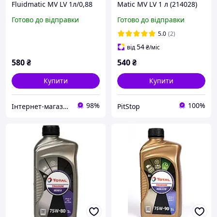
Fluidmatic MV LV 1л/0,88
Matic MV LV 1 л (214028)
кг Dex VI
Готово до відправки
Готово до відправки
5.0
(2)
54
від
₴
/міс
580
₴
540
₴
Купити
Купити
98%
100%
Інтернет-магазин BiBiOil
PitStop