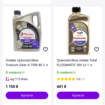
Олива трансмісійна
Трансмісійна олива Total
Traxium Gear 8 75W-80 2 л
FLUIDMATIC MV LV 1 л.
(204083) Total
(214028)
В наявності
В наявності
115
від
₴
/міс
5.0
(1)
1 150
₴
441
₴
Купити
Купити