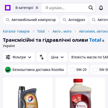
В категорії
Автомобільний компресор
Антифриз
Автот
Каталог товарів
Total
Авто-, мото
Трансмісійні та гідравлічні оливи
Total
в
Україні
Фільтри
Ціна
В'язкість масла по SA
Безкоштовна доставка Rozetka
0W-20
5W-3