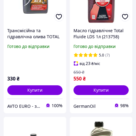
Трансмісійна та
Масло гідравлічне Total
гідравлічна олива TOTAL
Fluide LDS 1л (213758)
FLUIDE ATX
Готово до відправки
Готово до відправки
5.0
(7)
23
від
₴
/міс
650
₴
330
₴
550
₴
Купити
Купити
100%
98%
AVTO EURO - запчастини та автомобільні товари
GermanOil