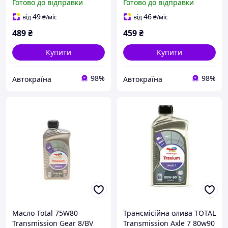
Готово до відправки
Готово до відправки
49
46
від
₴
/міс
від
₴
/міс
489
₴
459
₴
Купити
Купити
98%
98%
Автокраїна
Автокраїна
Масло Total 75W80
Трансмісійна олива TOTAL
Transmission Gear 8/BV
Transmission Axle 7 80w90