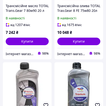
Трансмісійне масло TOTAL
Трансмісійна олива TOTAL
Trans.Gear 7 80w90 20 л
Trax.Gear 8 FE 75w80 20л
GL-4
В наявності
В наявності
1207
1675
від
₴
/міс
від
₴
/міс
7 242
₴
10 048
₴
Купити
Купити
98%
98%
Інтернет-магазин BiBiOil
Інтернет-магазин BiBiOil