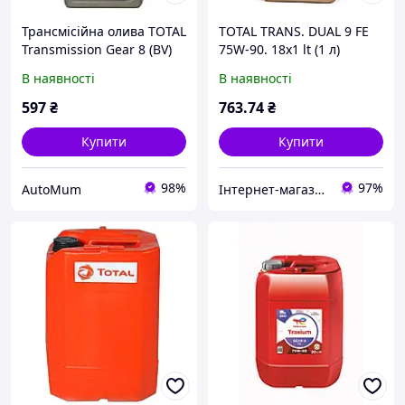
Трансмісійна олива TOTAL
TOTAL TRANS. DUAL 9 FE
Transmission Gear 8 (BV)
75W-90. 18x1 lt (1 л)
75W-80 GL-4+ - 1л
В наявності
В наявності
597
₴
763
.74
₴
Купити
Купити
98%
97%
AutoMum
Інтернет-магазин "Захід-Авто"