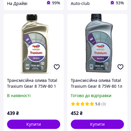
99%
93%
На Драйві
Auto-club
Трансмісійна олива Total
Трансмісійна олива Total
Traxium Gear 8 75W-80 1
Traxium Gear 8 75W-80 1л
л. (214082)
(214082)
В наявності
Готово до відправки
5.0
(3)
439
₴
452
₴
Купити
Купити