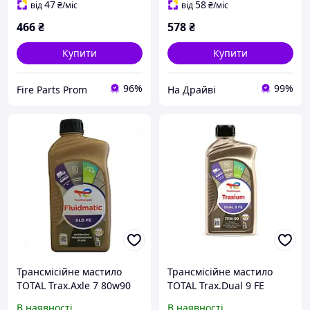
47
58
від
₴
/міс
від
₴
/міс
466
₴
578
₴
Купити
Купити
96%
99%
Fire Parts Prom
На Драйві
Трансмісійне мастило
Трансмісійне мастило
TOTAL Trax.Axle 7 80w90
TOTAL Trax.Dual 9 FE
1л (214086)
75w90 1л/0,88кг (214145)
В наявності
В наявності