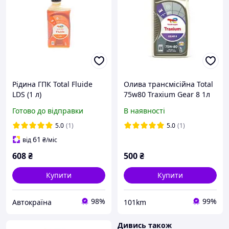
Рідина ГПК Total Fluide
Олива трансмісійна Total
LDS (1 л)
75w80 Traxium Gear 8 1л
Готово до відправки
В наявності
5.0
(1)
5.0
(1)
61
від
₴
/міс
608
₴
500
₴
Купити
Купити
98%
99%
Автокраїна
101km
Дивись також