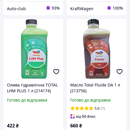
93%
100%
Auto-club
KraftWagen
Олива гідравлічна TOTAL
Масло Total Fluide DA 1 л
LHM PLUS 1 л (214174)
(213756)
Готово до відправки
Готово до відправки
5.0
(7)
66
від
₴
/міс
422
₴
660
₴