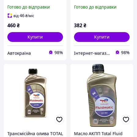
(1L) (201278/166277)
1л GL-5
Готово до відправки
Готово до відправки
46
від
₴
/міс
460
₴
382
₴
Купити
Купити
98%
98%
Автокраїна
Інтернет-магазин BiBiOil
Трансмісiйна олива TOTAL
Масло АКПП Total Fluid