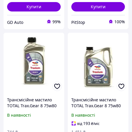
Купити
Купити
99%
100%
GD Auto
PitStop
Трансмісійне мастило
Трансмісійне мастило
TOTAL Trax.Gear 8 75w80
TOTAL Trax.Gear 8 75w80
1л (214082)
2л (214083)
В наявності
В наявності
193
від
₴
/міс
744
₴
1 451
₴