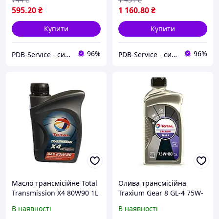
595
.20
₴
1 160
.80
₴
Купити
Купити
96%
96%
PDB-Service - сила всередині кожного двигуна
PDB-Service - сила всередині кожного двигуна
Масло трансмісійне Total
Олива трансмісійна
Transmission X4 80W90 1L
Traxium Gear 8 GL-4 75W-
80 1 л (214082) Total
В наявності
В наявності