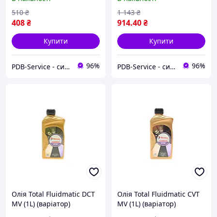
510
₴
1 143
₴
408
₴
914
.40
₴
Купити
Купити
96%
96%
PDB-Service - сила всередині кожного двигуна
PDB-Service - сила всередині кожного двигуна
Олія Total Fluidmatic DCT
Олія Total Fluidmatic CVT
MV (1L) (варіатор)
MV (1L) (варіатор)