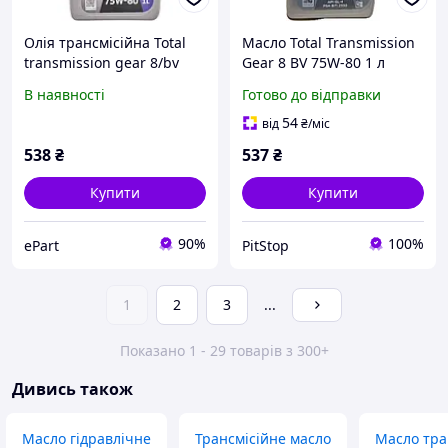
Олія трансмісійна Total
Масло Total Transmission
transmission gear 8/bv
Gear 8 BV 75W-80 1 л
75w80 1l, 214082
(214082)
В наявності
Готово до відправки
54
від
₴
/міс
538
₴
537
₴
Купити
Купити
90%
100%
ePart
PitStop
1
2
3
...
Показано 1 - 29 товарів з 300+
Дивись також
Масло гідравлічне
Трансмісійне масло
Масло тра