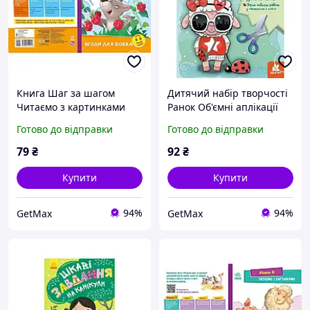
Книга Шаг за шагом
Дитячий набір творчості
Читаємо з картинками
Ранок Об'ємні аплікації
"Ягоди для вовчика" з QR-
Звірятка-модники для
Готово до відправки
Готово до відправки
кодом 16 сторінок від 4
дітей від 5 років, 12 стор
років
79
₴
92
₴
Купити
Купити
94%
94%
GetMax
GetMax