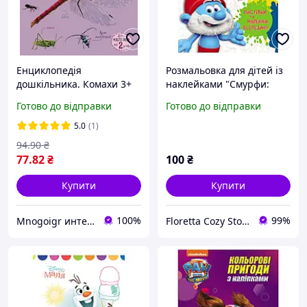
Енциклопедія
Розмальовка для дітей із
дошкільника. Комахи 3+
наклейками "Смурфи:
Каспарова Ю.В., 32 с.
Чарівні фарби"
Готово до відправки
Готово до відправки
5.0
(1)
94
.90
₴
77
.82
₴
100
₴
Купити
Купити
100%
99%
Mnogoigr интернет-магазин
Floretta Cozy Store