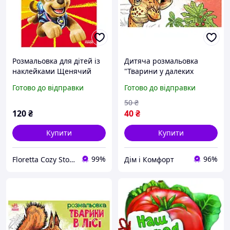
Розмальовка для дітей із
Дитяча розмальовка
наклейками Щенячий
"Тварини у далеких
Патруль Гонщик
краях" , 16 сторінок Хіт
Готово до відправки
Готово до відправки
продажу!
50
₴
120
₴
40
₴
Купити
Купити
99%
96%
Floretta Cozy Store
Дім і Комфорт