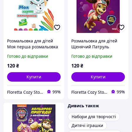
Розмальовка для дітей
Розмальовка для дітей
Моя перша розмальовка
Щенячий Патруль
"Олаф" з наклейками
"Ліберті" з наклейками
Готово до відправки
Готово до відправки
120
₴
120
₴
Купити
Купити
99%
99%
Floretta Cozy Store
Floretta Cozy Store
Дивись також
Набори для творчості
Дитячі іграшки