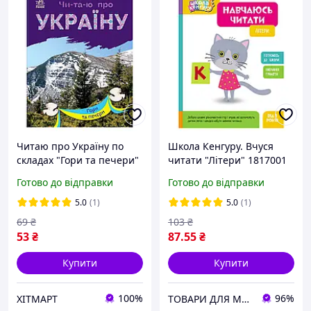
Читаю про Україну по
Школа Кенгуру. Вчуся
складах "Гори та печери"
читати "Літери" 1817001
366020 з кольоровими
16 сторінок
Готово до відправки
Готово до відправки
ілюстраціями ХІТМАРТ
5.0
(1)
5.0
(1)
69
₴
103
₴
53
₴
87
.55
₴
Купити
Купити
100%
96%
ХІТМАРТ
ТОВАРИ ДЛЯ МАМ ТА ДІТЕЙ