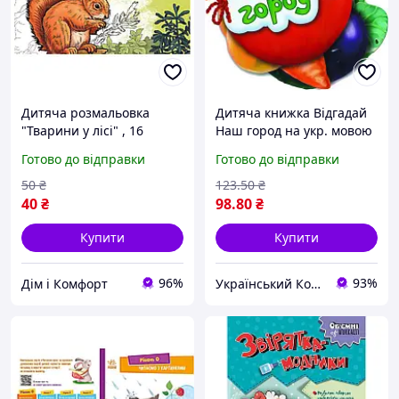
Дитяча розмальовка
Дитяча книжка Відгадай
"Тварини у лісі" , 16
Наш город на укр. мовою
сторінок Хіт продажу!
ukr koshik (41-339-85)
Готово до відправки
Готово до відправки
50
₴
123
.50
₴
40
₴
98
.80
₴
Купити
Купити
96%
93%
Дім і Комфорт
Український Кошик