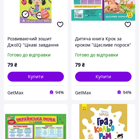
Розвиваючий зошит
Дитяча книга Крок за
ДжоIQ "Цікаві завдання
кроком "Щасливе порося"
на канікули" 938004, укр,
з картинками та QR
Готово до відправки
Готово до відправки
16 сторінок, м'яка
аудіоказкою, м'яка
обкладинка
обкладинка, 16 сторінок,
79
₴
79
₴
укр.
Купити
Купити
94%
94%
GetMax
GetMax