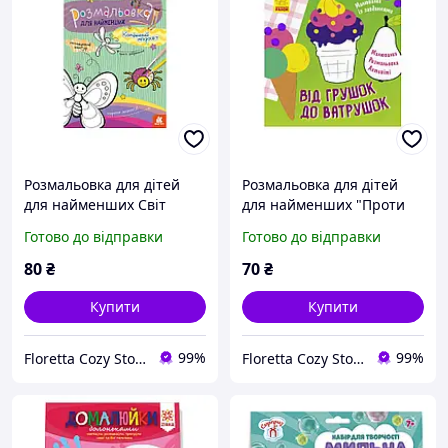
Розмальовка для дітей
Розмальовка для дітей
для найменших Світ
для найменших "Проти
комах
груд до ватрушок" із
Готово до відправки
Готово до відправки
завданнями 12 сторінок
80
₴
70
₴
Купити
Купити
99%
99%
Floretta Cozy Store
Floretta Cozy Store