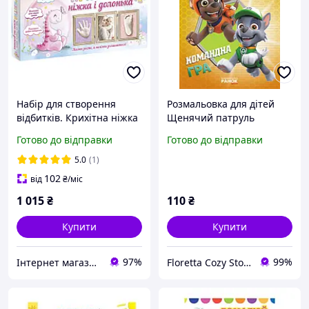
Набір для створення
Розмальовка для дітей
відбитків. Крихітна ніжка
Щенячий патруль
і долонька. Динозаврік
"Командна гра"
Готово до відправки
Готово до відправки
українською мовою
5.0
(1)
102
від
₴
/міс
1 015
₴
110
₴
Купити
Купити
97%
99%
Інтернет магазин Ксюша
Floretta Cozy Store