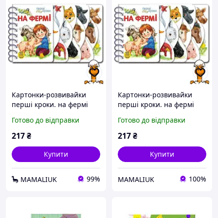
Картонки-розвивайки
Картонки-розвивайки
перші кроки. на фермі
перші кроки. на фермі
Ranok Creative 410023
віком від 2 років Ranok
Готово до відправки
Готово до відправки
Creative 410023
217
₴
217
₴
Купити
Купити
99%
100%
🦕 MAMALIUK
MAMALIUK