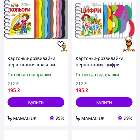
Картонки-розвивайки
Картонки-розвивайки
перші кроки. кольори
перші кроки. цифри
Ranok Creative 410017
Ranok Creative 410019
Готово до відправки
Готово до відправки
212
₴
212
₴
195
₴
195
₴
Купити
Купити
99%
99%
🦕 MAMALIUK
🦕 MAMALIUK