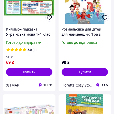
Килимок-підказка
Розмальовка для дітей
Українська мова 1-4 клас
для найменших "Гра з
Ранок 10104250 ХІТМАРТ
кольором. Русалонька" 12
Готово до відправки
Готово до відправки
сторінок
5.0
(1)
90
₴
69
₴
90
₴
Купити
Купити
100%
99%
ХІТМАРТ
Floretta Cozy Store