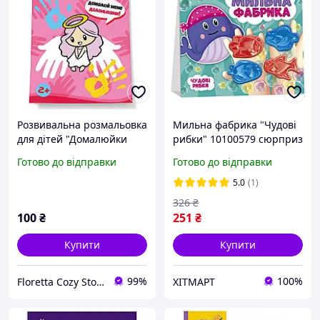
Розвивальна розмальовка
Мильна фабрика "Чудові
для дітей "Домалюйки
рибки" 10100579 сюрприз
долоньками"
Готово до відправки
Готово до відправки
5.0
(1)
326
₴
100
₴
251
₴
Купити
Купити
99%
100%
Floretta Cozy Store
ХІТМАРТ