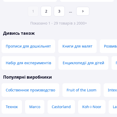
1
2
3
...
Показано 1 - 29 товарів з 2000+
Дивись також
Прописи для дошкільнят
Книги для малят
Розвив
Набір для експериментів
Енциклопедії для дітей
Популярні виробники
Собственное производство
Fruit of the Loom
Intex
Технок
Marco
Castorland
Koh-i-Noor
L