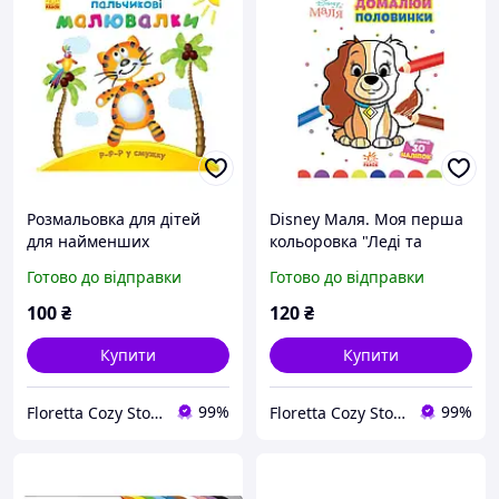
Розмальовка для дітей
Disney Маля. Моя перша
для найменших
кольоровка "Леді та
пальчиків P-р-р у смужку
Бродяга" домалюй
Готово до відправки
Готово до відправки
українською мовою
половинки
100
₴
120
₴
Купити
Купити
99%
99%
Floretta Cozy Store
Floretta Cozy Store