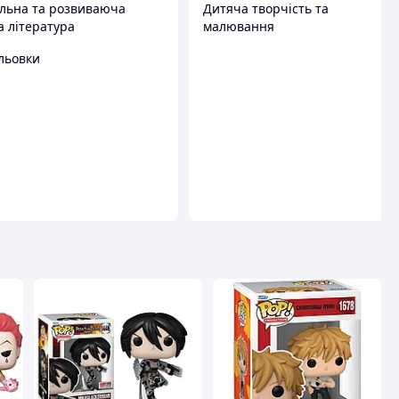
льна та розвиваюча
Дитяча творчість та
а література
малювання
льовки