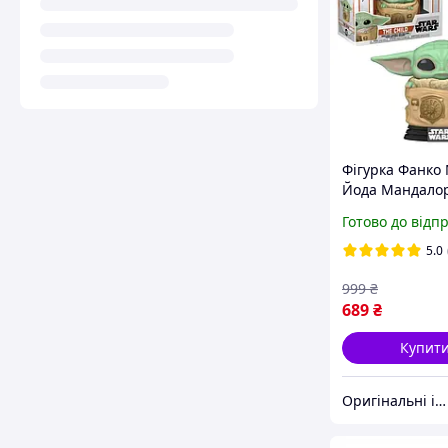
Фігурка Фанко
Йода Мандало
Зоряні Війні St
Готово до відп
The Mandaloria
Child in Bag Fu
5.0
50963
999
₴
689
₴
Купит
Оригінальні іграшки з Америки та Японії