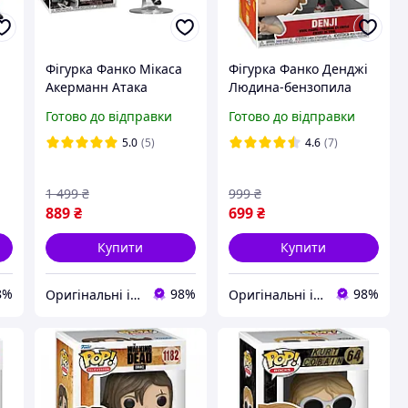
Фігурка Фанко Мікаса
Фігурка Фанко Денджі
Акерманн Атака
Людина-бензопила
Титанів №1446 Attack
№1678 Chainsaw Man
Готово до відправки
Готово до відправки
a
on Titan Mikasa
Denji Funko 80320
Ackermann Exclusive
5.0
(5)
4.6
(7)
Funko EX69372
1 499
₴
999
₴
889
₴
699
₴
Купити
Купити
8%
98%
98%
Оригінальні іграшки з Америки та Японії
Оригінальні іграшки з Америки та Японії