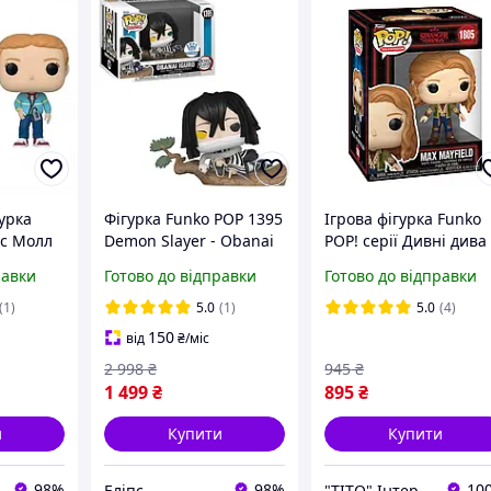
урка
Фігурка Funko POP 1395
Ігрова фігурка Funko
с Молл
Demon Slayer - Obanai
POP! серії Дивні дива
ави,
Iguro /Фанко ПоП
Stranger Things S5 18
равки
Готово до відправки
Готово до відправки
СД Funko
Клинок, що розсікає
- Макс 90288
№1243
демонів - Обанай Ігуро
(1)
5.0
(1)
5.0
(4)
, 10 см
150
від
₴
/міс
2 998
₴
945
₴
1 499
₴
895
₴
и
Купити
Купити
98%
98%
10
Еліпс
"ТІТО" Інтернет-магазин