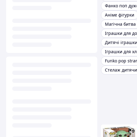
Аніме фігурки
Магічна битва
Іграшки для д
Дитячі іграшк
Іграшки для х