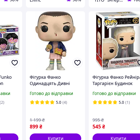
 Funko
Фігурка Фанко
Фігурка Фанко Рейнір
on
Одинадцять Дивні
Таргарієн Будинок
59 серії
Дива №421 Stranger
Дракона №22 House o
равки
Готово до відправки
Готово до відправки
иці на
Things Eleven Funko
Dragon Rhaenyra
у (W/CH)
13318
Targaryen Funko 8346
(2)
5.0
(4)
5.0
(1)
91
1 199
₴
995
₴
899
₴
545
₴
и
Купити
Купити