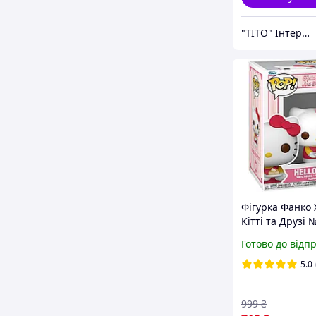
"ТІТО" Інтернет-магазин
Фігурка Фанко 
Кітті та Друзі 
Hello Kitty and 
Готово до відп
Funko 80314
5.0
999
₴