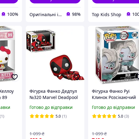
100%
98%
10
Оригінальні іграшки з Америки та Японії
Top Kids Shop
Хеллоу
Фігурка Фанко Дедпул
Фігурка Фанко Руі
№ 89
№320 Marvel Deadpool
Клинок Розсікаючий
Friends
Parody Deadpool Funko
Демонів №1307 Demo
равки
Готово до відправки
Готово до відправки
30850
Slayer Rui Funko 5734
(1)
5.0
(1)
5.0
(3)
1 099
₴
1 099
₴