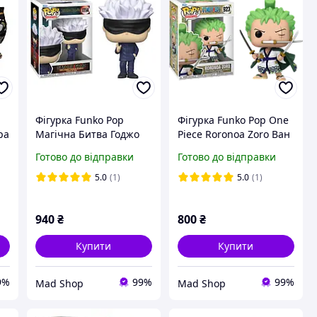
Фігурка Funko Pop
Фігурка Funko Pop One
ра
Магічна Битва Годжо
Piece Roronoa Zoro Ван
k
Jujutsu Kaisen Gojo 10
Пис Ророноа Зоро 10
Готово до відправки
Готово до відправки
см FP JK G 1114
см ОР 923
5.0
(1)
5.0
(1)
940
₴
800
₴
Купити
Купити
9%
99%
99%
Mad Shop
Mad Shop