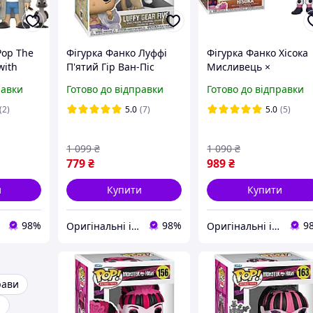
Pop The
Фігурка Фанко Луффі
Фігурка Фанко Хісока
with
П'ятий Гір Ван-Піс
Мисливець ×
оп Клан
№1607 One Piece Luffy
Мисливець №652
равки
Готово до відправки
Готово до відправки
з Качкою
Gear Five Chance Of
Hunter x Hunter Hisok
Chase Funko 79321
Funko 41067
(2)
5.0
(7)
5.0
(5)
1 099
₴
1 090
₴
779
₴
989
₴
и
Купити
Купити
98%
98%
9
Оригінальні іграшки з Америки та Японії
Оригінальні іграшки з Америки та Японії
рави
s