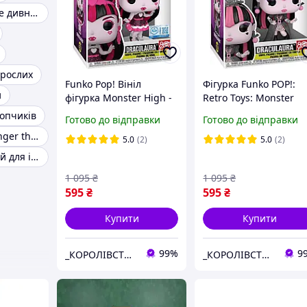
Фанко поп дуже дивні справи
орослих
Funko Pop! Вініл
Фігурка Funko POP!:
и
фігурка Monster High -
Retro Toys: Monster
Draculaura Sweet 16
High 80th Anniversary
лопчиків
Готово до відправки
Готово до відправки
84909
of Mattell Draculaura
Funko pop stranger things dustin
86571
5.0
(2)
5.0
(2)
Стелаж дитячий для іграшок
1 095
₴
1 095
₴
595
₴
595
₴
Купити
Купити
99%
9
_КОРОЛІВСТВО_®_ІГРАШОК_
_КОРОЛІВСТВО_®_ІГРАШОК_