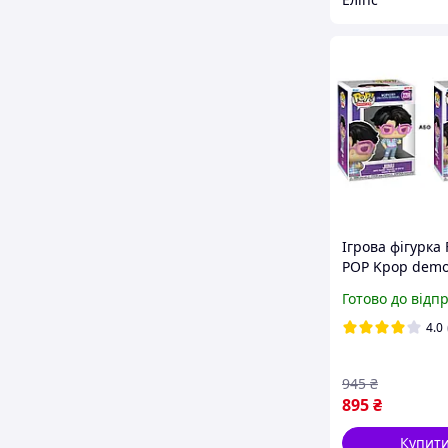
Ігрова фігурка
POP Kpop dem
hunters Jinu 22
Готово до відп
Кейпоп-мислив
демонів - Джін
4.0
Фанко Поп 946
945
₴
895
₴
Купит