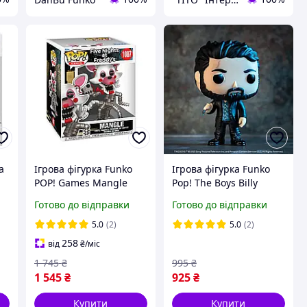
а
Ігрова фігурка Funko
Ігрова фігурка Funko
POP! Games Mangle
Pop! The Boys Billy
f
1087 серії 5 ночей у
Butcher 977 серії
Готово до відправки
Готово до відправки
Фредді - Мангл (15 см)
Хлопаки - Біллі Бутчер
5
Фанко Поп 83868
Фанко Поп 48196
5.0
(2)
5.0
(2)
258
від
₴
/міс
1 745
₴
995
₴
1 545
₴
925
₴
Купити
Купити