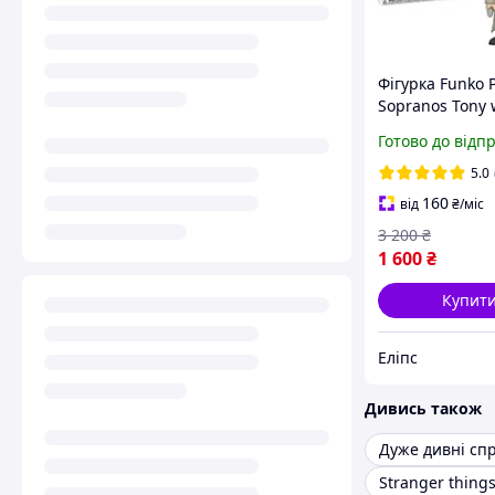
Фігурка Funko 
Sopranos Tony 
Duck / Фанко П
Готово до відп
Сопрано Тоні 
5.0
160
від
₴
/міс
3 200
₴
1 600
₴
Купит
Еліпс
Дивись також
Дуже дивні сп
Stranger thing