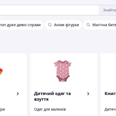
Знайти
поп дуже дивні справи
Аніме фігурки
Магічна бит
Дитячий одяг та
Книг
взуття
гри
Одяг для малюків
Дитяч