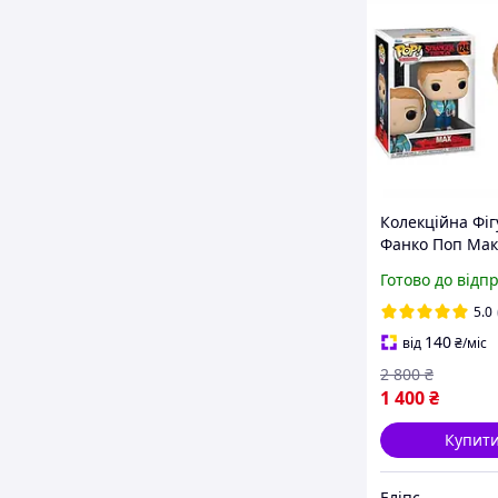
Колекційна Фіг
Фанко Поп Мак
Дуже дивні спр
Готово до відп
Дивні Дива, О
Pop Max Mall 
5.0
Stranger Things
140
від
₴
/міс
2 800
₴
1 400
₴
Купит
Еліпс