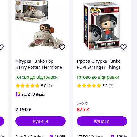
Фігурка Funko Pop
Ігрова фігурка Funko
Harry Potter, Hermione
POP! Stranger Things
05
та Ron Riding Ukrainian
Will Byers 1909 серії
Готово до відправки
Готово до відправки
Ironbelly / Фанко Поп
Дивні дива S7 - Вілл
Гаррі Поттер #93
Баєрс Фанко Поп 93087
5.0
(2)
5.0
(3)
219
від
₴
/міс
945
₴
2 190
₴
875
₴
Купити
Купити
0%
100%
100%
DanBu Funko
"ТІТО" Інтернет-магазин