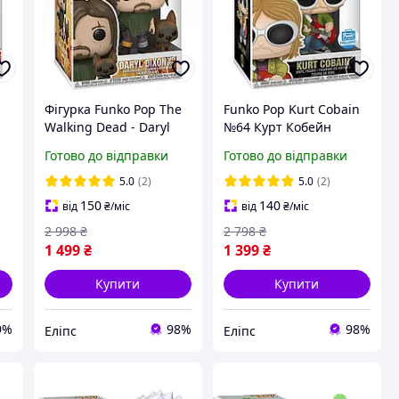
Фігурка Funko Pop The
Funko Pop Kurt Cobain
Walking Dead - Daryl
№64 Курт Кобейн
Dixon with Dog (#1182)
Культовий образ
Готово до відправки
Готово до відправки
| Деріл Діксон з псом
Nirvana у вініловій
фігурці (10 см)
5.0
(2)
5.0
(2)
150
140
від
₴
/міс
від
₴
/міс
2 998
₴
2 798
₴
1 499
₴
1 399
₴
Купити
Купити
9%
98%
98%
Еліпс
Еліпс