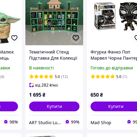
 Малюк
Тематичний Стенд
Фігурка Фанко Поп
рець
Підставка Для Колекції
Марвел Чорна Панте
ar Wars
Фігурок Kinder Joy
Funko Pop Marvel Blac
равки
В наявності
Готово до відправки
n - The
Minecraft / Кіндер
Panther 10 см M BP
nko
Джой / Для 28 Фігурок з
1102
(4)
5.0
(12)
5.0
(1)
Гри Майнкрафт
282
від
₴
/міс
1 695
₴
650
₴
и
Купити
Купити
98%
99%
9
ART Studio Lutsk
Mad Shop