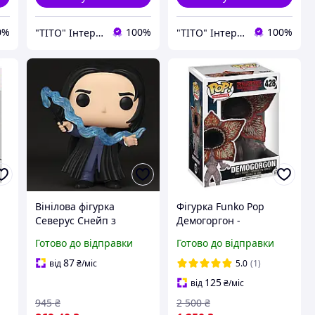
0%
100%
100%
"ТІТО" Інтернет-магазин
"ТІТО" Інтернет-магазин
Вінілова фігурка
Фігурка Funko Pop
Северус Снейп з
Демогоргон -
n
Патронусом Severus
Demogorgon №428 10
Готово до відправки
Готово до відправки
5
Snape with Patronus
см Дивні Дива / Дивні
195 серії Гаррі Поттер
справи Stranger Things
87
від
₴
/міс
5.0
(1)
Harry Potter S20 Funko
Фанко Поп
125
від
₴
/міс
POP!
945
₴
2 500
₴