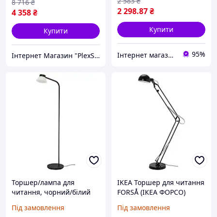
2 583
₴
8 716
₴
2 298
.87
₴
4 358
₴
Купити
Купити
95%
Інтернет магазин - Маркет
Інтернет Магазин "PlexStore"
Торшер/лампа для
IKEA Торшер для читання
читання, чорний/білий
FORSÅ (ІКЕА ФОРСО)
SAMBORD
704.621.20
Під замовлення
Під замовлення