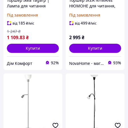
Торшер Ikea Tagarp |
Торшер ІКЕА NYMÅNE
Лампа для читання
НЮМОНЕ для читання,
білий 803.367.58
Під замовлення
Під замовлення
185
499
від
₴
/міс
від
₴
/міс
1 247
₴
1 109
.83
₴
2 995
₴
Купити
Купити
92%
93%
Дім Комфорт
NovaHome - магазин товарів для дому і не тільки