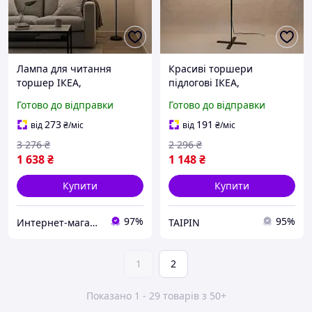
Лампа для читання
Красиві торшери
торшер ІКЕА,
підлогові ІКЕА,
Світлодіодний торшер,
Світильник підлоговий
Готово до відправки
Готово до відправки
Прикроватний торшер в
для читання, Світильник
спальню, Підлог Готово до
підлоговий світлодіодний
273
191
від
₴
/міс
від
₴
/міс
відправки
з різними кольорами, FBK
3 276
₴
2 296
₴
1 638
₴
1 148
₴
Купити
Купити
97%
95%
Интернет-магазин "АТМ"
TAIPIN
1
2
Показано 1 - 29 товарів з 50+