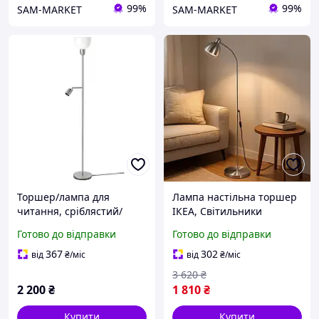
99%
99%
SAM-MARKET
SAM-MARKET
Торшер/лампа для
Лампа настільна торшер
читання, сріблястий/
ІКЕА, Світильники
білий, HEKTOGRAM IKEA
торшери, Модний
Готово до відправки
Готово до відправки
804.777.10
торшер, Торшер для
читання підлоговий
367
302
від
₴
/міс
від
₴
/міс
вигнутий, Торшер
3 620
₴
світлодіодний, RYH
2 200
₴
1 810
₴
Купити
Купити