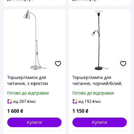
Торшер/лампа для
Торшер/лампа для
читання, з ефектом
читання, чорний/білий,
хромування, ІКЕА LERSTA
ІКЕА TAGARP 404.863.87
Готово до відправки
Готово до відправки
001.106.40
267
192
від
₴
/міс
від
₴
/міс
1 600
₴
1 150
₴
Купити
Купити