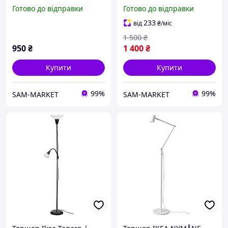
чтения, лампа напольна
LERSTA 204.287.89
Готово до відправки
Готово до відправки
TAGARP 204.040.95
233
від
₴
/міс
1 500
₴
950
₴
1 400
₴
Купити
Купити
99%
99%
SAM-MARKET
SAM-MARKET