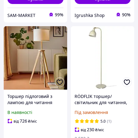
99%
90%
SAM-MARKET
Igrushka Shop
Торшер підлоговий з
RÖDFLIK торшер/
лампою для читання
світильник для читання,
ІКЕА, Підлоговий
світло-бежевий
В наявності
Під замовлення
світильник без цоколя,
Дизайнерські торшери
726
від
₴
/міс
5.0
(1)
підлогові, CQS
230
від
₴
/міс