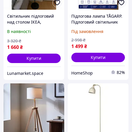
Світильник підлоговий
Підлогова лампа TÅGARP.
над столом ІКЕА,
Підлоговий світильник
Підлоговий світильник
чорний . Торшер для
В наявності
Під замовлення
для читання, Торшер з
читання IKEA 404.863.87
пультом, Торшер лед
2 998
₴
3 320
₴
лампа, QLL
1 499
₴
1 660
₴
Купити
Купити
82%
HomeShop
Lunamarket.space