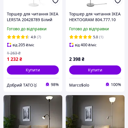
Торшер для читання IKEA
Торшер для читання IKEA
LERSTA 20428789 Білий
HEKTOGRAM 804.777.10
Готово до відправки
Готово до відправки
4.9
(7)
5.0
(1)
205
400
від
₴
/міс
від
₴
/міс
1 263
₴
1 232
₴
2 398
₴
Купити
Купити
98%
100%
Добрий TАТО🥇
Marco$olo