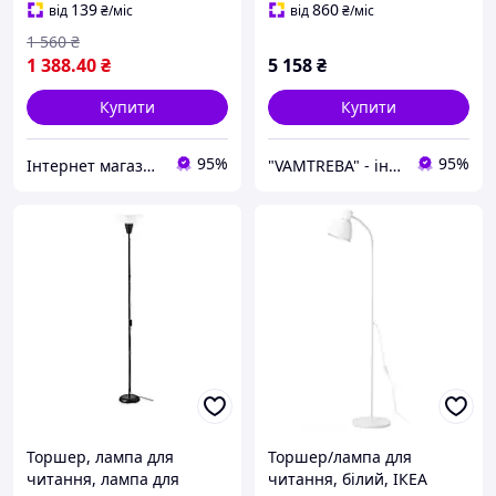
139
860
від
₴
/міс
від
₴
/міс
1 560
₴
1 388
.40
₴
5 158
₴
Купити
Купити
95%
95%
Інтернет магазин - Маркет
"VAMTREBA" - інтер'єри мрій тепер доступні для всіх! Ви знайдете тут все з ІК!
Торшер, лампа для
Торшер/лампа для
читання, лампа для
читання, білий, ІКЕА