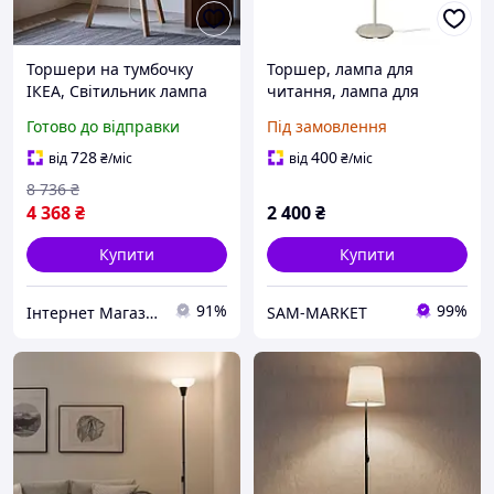
Торшери на тумбочку
Торшер, лампа для
ІКЕА, Світильник лампа
читання, лампа для
настільна торшер, Лампа
чтения, светильник
Готово до відправки
Під замовлення
підлогова світлодіодна,
напольный світло-
Лампа для читання
бежевий, IKEA RODFLIK
728
400
від
₴
/міс
від
₴
/міс
підлогова, MTS
605.619.36
8 736
₴
4 368
₴
2 400
₴
Купити
Купити
91%
99%
Інтернет Магазин "StepShop"
SAM-MARKET