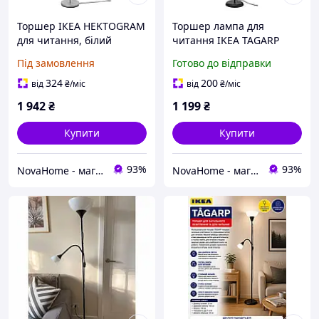
Торшер ІКЕА HEKTOGRAM
Торшер лампа для
для читання, білий
читання IKEA TAGARP
804.777.10
чорний 404.863.87
Під замовлення
Готово до відправки
324
200
від
₴
/міс
від
₴
/міс
1 942
₴
1 199
₴
Купити
Купити
93%
93%
NovaHome - магазин товарів для дому і не тільки
NovaHome - магазин товарів для дому і не тільки