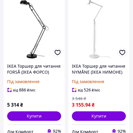
IKEA Торшер для читання
IKEA Торшер для читання
FORSÅ (ІКЕА ФОРСО)
NYMÅNE (ІКЕА НИМОНЕ)
704.621.20
803.367.58
Під замовлення
Під замовлення
886
526
від
₴
/міс
від
₴
/міс
3 546
₴
5 314
₴
3 155
.94
₴
Купити
Купити
92%
92%
Дім Комфорт
Дім Комфорт