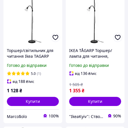
Торшер/світильник для
IKEA TÅGARP Торшер/
читання Ikea TAGARP
лампа для читання,
404.863.87
40486387
Готово до відправки
Готово до відправки
136
5.0
(1)
від
₴
/міс
188
від
₴
/міс
1 505
₴
1 128
₴
1 355
₴
Купити
Купити
100%
90%
Marco$olo
"IkeaKyiv": Створіть дім своєї мрії!