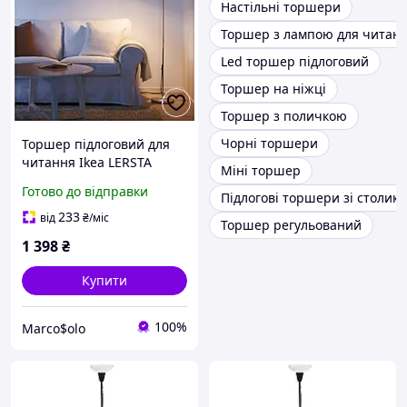
Настільні торшери
Торшер з лампою для читан
Led торшер підлоговий
Торшер на ніжці
Торшер з поличкою
Чорні торшери
Торшер підлоговий для
читання Ikea LERSTA
Міні торшер
001.106.40
Готово до відправки
Підлогові торшери зі столик
233
від
₴
/міс
Торшер регульований
1 398
₴
Купити
100%
Marco$olo