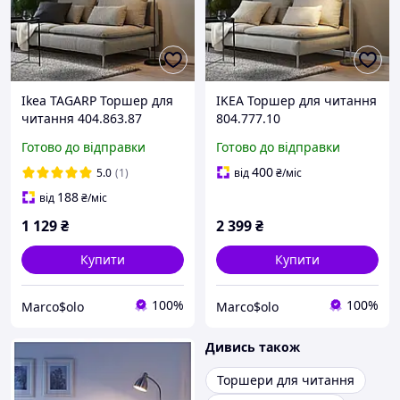
Ikea TAGARP Торшер для
IKEA Торшер для читання
читання 404.863.87
804.777.10
Готово до відправки
Готово до відправки
400
5.0
(1)
від
₴
/міс
188
від
₴
/міс
1 129
₴
2 399
₴
Купити
Купити
100%
100%
Marco$olo
Marco$olo
Дивись також
Торшери для читання