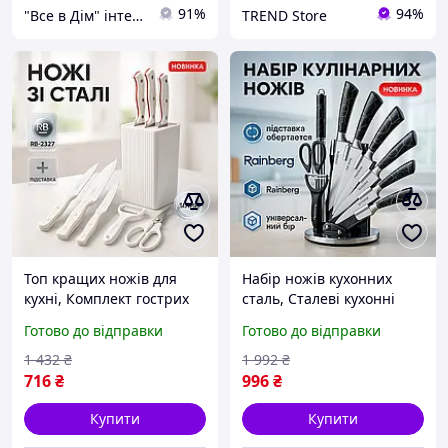
91%
94%
"Все в Дім" інтернет-магазин
TREND Store
Топ кращих ножів для
Набір ножів кухонних
кухні, Комплект гострих
сталь, Сталеві кухонні
ножів для кухні Набір
ножі, Набір кулінарних
Готово до відправки
Готово до відправки
хороших якісних
ножів Топ кращих для
кухонних FC-84
кухні JC-16
1 432
₴
1 992
₴
716
₴
996
₴
Купити
Купити