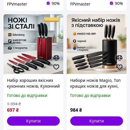
90%
90%
FPVmaster
FPVmaster
Набір хороших якісних
Набори ножів Magio, Топ
кухонних ножів, Кухонний
кращих ножів для кухні,
ніж універсальний, Топ
Ножі кухонні з
Готово до відправки
Готово до відправки
кращих ножів для кухні
нержавіючої сталі Набір
MI-76
побутовий UK-55
1 394
₴
697
₴
984
₴
Купити
Купити