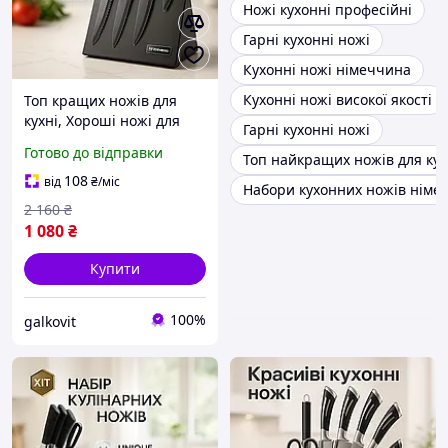
Ножі кухонні професійні
Гарні кухонні ножі
Кухонні ножі німеччина
Кухонні ножі високої якості
Топ кращих ножів для
кухні, Хороші ножі для
Гарні кухонні ножі
кухарів, Відмінний набір
Готово до відправки
Топ найкращих ножів для кух
ножів, Красиві кухонні
ножі NS-65
108
від
₴
/міс
Набори кухонних ножів німе
2 160
₴
1 080
₴
Купити
100%
galkovit