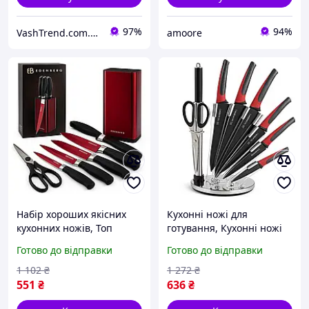
97%
94%
VashTrend.com.ua - Рознично-оптовый интернет магазин!
amoore
Набір хороших якісних
Кухонні ножі для
кухонних ножів, Топ
готування, Кухонні ножі
кращих ножів для кухні
домашні, Набір
Готово до відправки
Готово до відправки
Комплект гострих для
металевих ножів, Топ
кухні KY-91
кращих ножів для кухні
1 102
₴
1 272
₴
QI-13
551
₴
636
₴