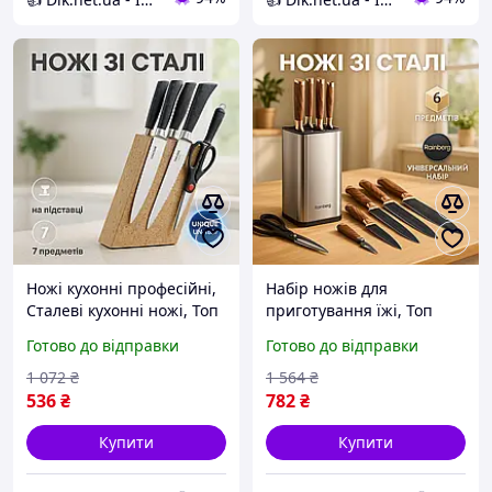
Ножі кухонні професійні,
Набір ножів для
Сталеві кухонні ножі, Топ
приготування їжі, Топ
кращих ножів для кухні,
кращих ножів для кухні
Готово до відправки
Готово до відправки
Набори ножів QO-83
Універсальний набір TZ-
68
1 072
₴
1 564
₴
536
₴
782
₴
Купити
Купити