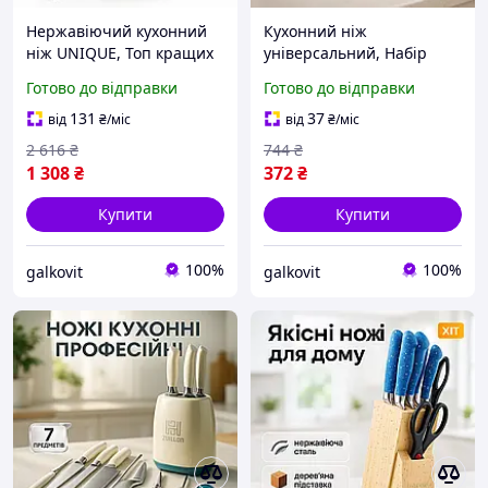
Нержавіючий кухонний
Кухонний ніж
ніж UNIQUE, Топ кращих
універсальний, Набір
ножів для кухні,
ножів красивий та
Готово до відправки
Готово до відправки
Професійний кухонний
універсальний, Топ
набір ножів LT-75
кращих ножів для кухні
131
37
від
₴
/міс
від
₴
/міс
VC-60
2 616
₴
744
₴
1 308
₴
372
₴
Купити
Купити
100%
100%
galkovit
galkovit