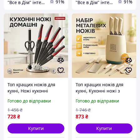
91%
91%
"Все в Дім" інтернет-магазин
"Все в Дім" інтернет-магазин
Топ кращих ножів для
Топ кращих ножів для
кухні, Ножі кухонні
кухні, Кухонні ножі з
професійні, Кухонні ножі
хорошої сталі, Набір
Готово до відправки
Готово до відправки
для готування Якісні дому
ножів для кожної кухні FX-
MZ-84
55
1 456
₴
1 746
₴
728
₴
873
₴
Купити
Купити