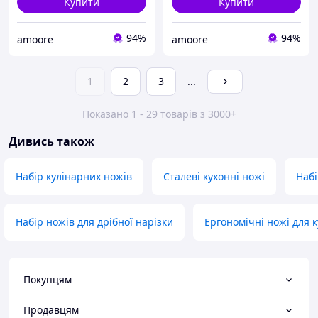
Купити
Купити
94%
94%
amoore
amoore
1
2
3
...
Показано 1 - 29 товарів з 3000+
Дивись також
Набір кулінарних ножів
Сталеві кухонні ножі
Набі
Набір ножів для дрібної нарізки
Ергономічні ножі для к
Покупцям
Продавцям