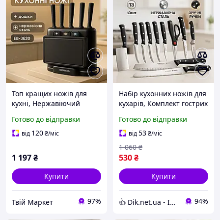
Топ кращих ножів для
Набір кухонних ножів для
кухні, Нержавіючий
кухарів, Комплект гострих
кухонний ніж, Набір
ножів для кухні Ножі
Готово до відправки
Готово до відправки
литих ножів для кухні IC-
кухонних потреб HM-62
15
120
53
від
₴
/міс
від
₴
/міс
1 060
₴
1 197
₴
530
₴
Купити
Купити
97%
94%
Твій Маркет
👍 Dik.net.ua - Інтернет магазин