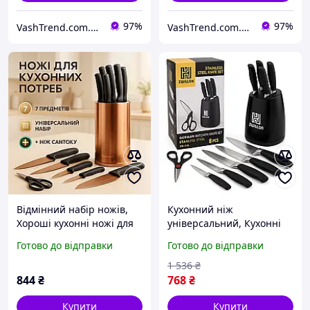
97%
97%
VashTrend.com.ua - Рознично-оптовый интернет магазин!
VashTrend.com.ua - Рознично-оптовый интернет магазин!
Відмінний набір ножів,
Кухонний ніж
Хороші кухонні ножі для
універсальний, Кухонні
побутового
ножі для готування, Топ
Готово до відправки
Готово до відправки
використання, Топ
кращих ножів для кухні
кращих ножів для кухні
DL-53
1 536
₴
CL-95
844
₴
768
₴
Купити
Купити