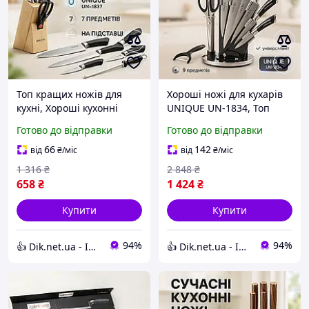
Топ кращих ножів для
Хороші ножі для кухарів
кухні, Хороші кухонні
UNIQUE UN-1834, Топ
ножі для побутового
кращих ножів для кухні
Готово до відправки
Готово до відправки
використання, Ножі
Набір ножів
кухонні професійні MA-83
приготування їжі MV-72
66
142
від
₴
/міс
від
₴
/міс
1 316
₴
2 848
₴
658
₴
1 424
₴
Купити
Купити
94%
94%
👍 Dik.net.ua - Інтернет магазин
👍 Dik.net.ua - Інтернет магазин