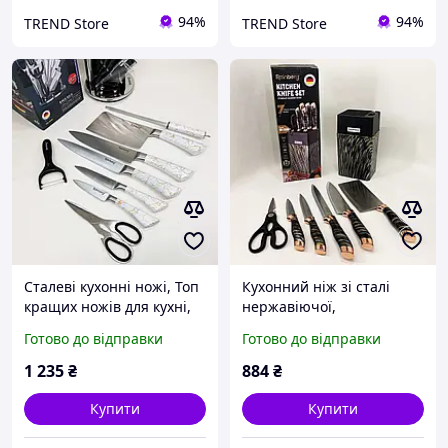
94%
94%
TREND Store
TREND Store
Сталеві кухонні ножі, Топ
Кухонний ніж зі сталі
кращих ножів для кухні,
нержавіючої,
Набір ножів для кухарів,
Нержавіючий кухонний
Готово до відправки
Готово до відправки
Нержавіючий кухонний
ніж, Топ кращих ножів
ніж ZW-28
для кухні AD-50
1 235
₴
884
₴
Купити
Купити