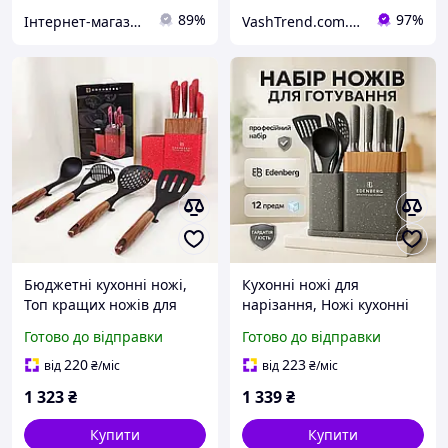
89%
97%
Інтернет-магазин 1001 Дрібниця
VashTrend.com.ua - Рознично-оптовый интернет магазин!
Бюджетні кухонні ножі,
Кухонні ножі для
Топ кращих ножів для
нарізання, Ножі кухонні
кухні, Кухонні ножі
професійні, Топ кращих
Готово до відправки
Готово до відправки
високої якості Хороші для
ножів для кухні Сучасні
кухарів LX-83
TW-84
220
223
від
₴
/міс
від
₴
/міс
1 323
₴
1 339
₴
Купити
Купити