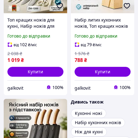
Топ кращих ножів для
Набір литих кухонних
кухні, Набір ножів для
ножів, Топ кращих ножів
кухарів, Набір побутовий
для кухні, Кухонний ніж
Готово до відправки
Готово до відправки
Красиві кухонні ножі SX-
універсальний YZ-77
15
102
79
від
₴
/міс
від
₴
/міс
2 038
₴
1 576
₴
1 019
₴
788
₴
Купити
Купити
100%
100%
galkovit
galkovit
Дивись також
Кухонні ножі
Набір кухонних ножів
Ніж для кухні