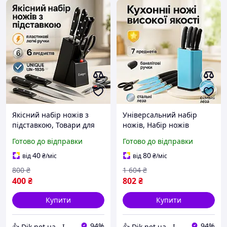
Якісний набір ножів з
Універсальний набір
підставкою, Товари для
ножів, Набір ножів
кухні ножі, Набір ножів
кухонних сталь, Кухонні
Готово до відправки
Готово до відправки
побутовий, Кухонні ножі
ножі домашні литих
домашні UT-11
кухонних VS-13
40
80
від
₴
/міс
від
₴
/міс
800
₴
1 604
₴
400
₴
802
₴
Купити
Купити
94%
94%
👍 Dik.net.ua - Інтернет магазин
👍 Dik.net.ua - Інтернет магазин