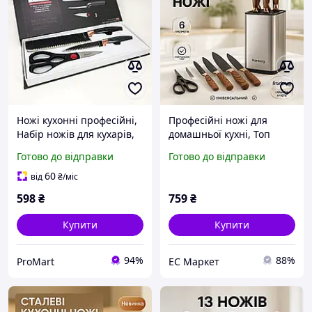
Ножі кухонні професійні,
Професійні ножі для
Набір ножів для кухарів,
домашньої кухні, Топ
Топ кращих ножів для
кращих ножів для кухні,
Готово до відправки
Готово до відправки
кухні, Нержавіючий
Професійний кухонний
кухонний ніж NI-81
набір ножів UB-63
60
від
₴
/міс
598
₴
759
₴
Купити
Купити
94%
88%
ProMart
EС Маркет