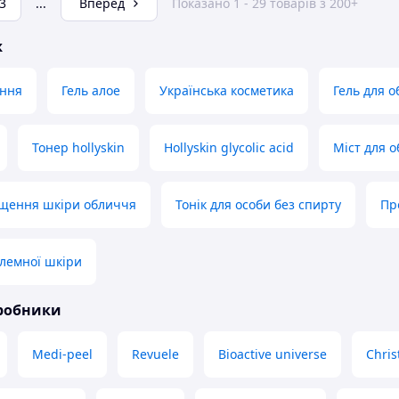
3
...
Вперед
Показано 1 - 29 товарів з 200+
ж
ання
Гель алое
Українська косметика
Гель для 
Тонер hollyskin
Hollyskin glycolic acid
Міст для 
ищення шкіри обличчя
Тонік для особи без спирту
Пр
блемної шкіри
иробники
Medi-peel
Revuele
Bioactive universe
Chris