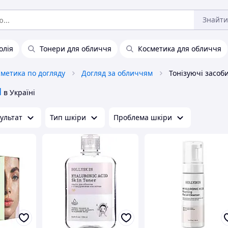
Знайти
олія
Тонери для обличчя
Косметика для обличчя
метика по догляду
Догляд за обличчям
N
в Україні
ультат
Тип шкіри
Проблема шкіри