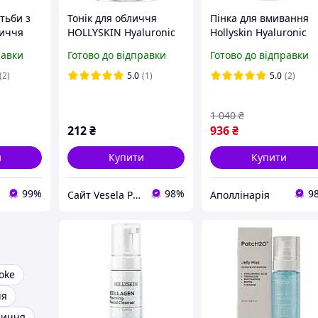
тьби з
Тонік для обличчя
Пінка для вмивання
личчя
HOLLYSKIN Hyaluronic
Hollyskin Hyaluronic
oke Skin
Acid Skin Toner, Термін
Acid Foaming Facial
равки
Готово до відправки
Готово до відправки
r
придатності до 07,25.
Cleanser з
 150 мл
250мл
гіалуроновою кислот
(2)
5.0
(1)
5.0
(2)
150 мл 0021-DS
1 040
₴
212
₴
936
₴
и
Купити
Купити
99%
98%
9
Сайт Vesela Pudra
Аполлінарія
hoke
ія
личчя