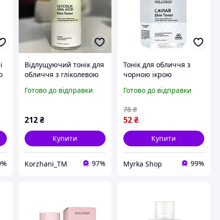
і
Відлущуючий тонік для
Тонік для обличчя з
ю
обличчя з гліколевою
чорною ікрою
HA
кислотою HOLLYSKIN
HOLLYSKIN Caviar Skin
Готово до відправки
Готово до відправки
Glycolic AHA Acid Skin
Toner (travel size) 30 ml
Toner
78
₴
212
₴
52
₴
Купити
Купити
0%
97%
99%
Korzhani_TM
Myrka Shop