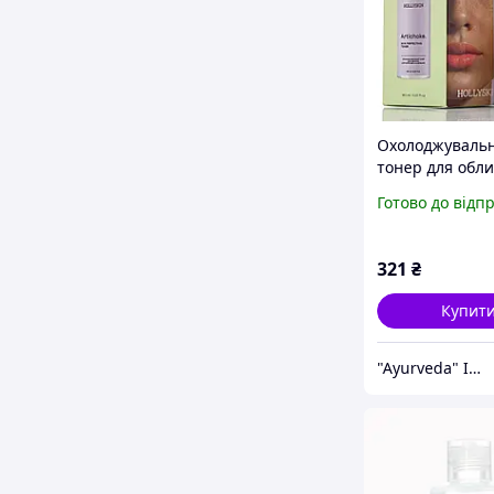
Охолоджуваль
тонер для обли
артишоком пр
Готово до відп
набряків Hollys
Artichoke, Skin
Perfecting Tone
321
₴
Купит
"Ayurveda" Інтернет магазин аюрведичних товарів з Індії