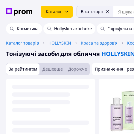
Каталог
В категорії
Косметика
Hollyskin artichoke
Гідрофільна 
Каталог товарів
HOLLYSKIN
Краса та здоров'я
Кос
Тонізуючі засоби для обличчя
HOLLYSKI
За рейтингом
Дешевше
Дорожче
Призначення і рез