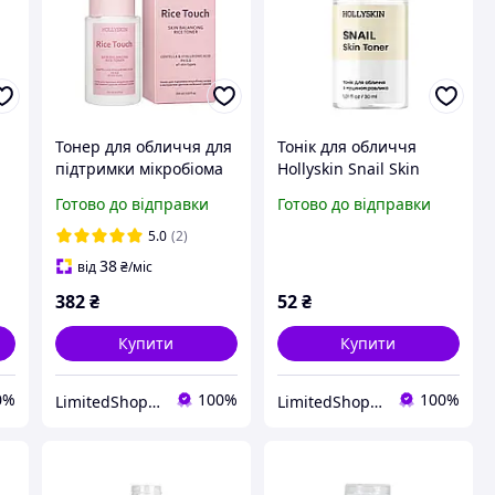
Тонер для обличчя для
Тонік для обличчя
підтримки мікробіома
Hollyskin Snail Skin
шкіри Hollyskin Rice
Toner з муцином
Готово до відправки
Готово до відправки
Touch
равлика 30 мл
0
Centella&Hyaluronic
5.0
(2)
Acid 200 мл 0299-DS
38
від
₴
/міс
382
₴
52
₴
Купити
Купити
0%
100%
100%
LimitedShop косметика, аксесуари, одяг та взуття
LimitedShop косметика, аксесуари, одяг та взуття