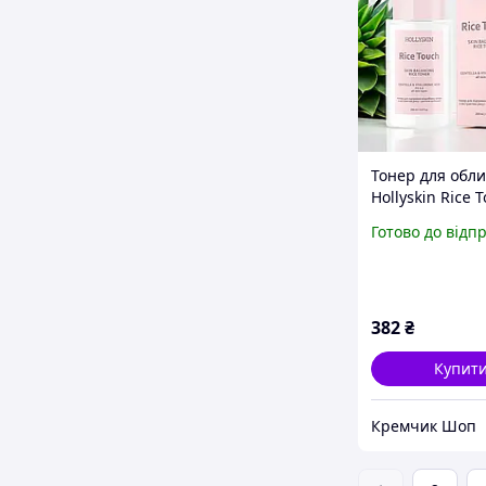
Тонер для обл
Hollyskin Rice 
мл з центелою
Готово до відп
азійською та р
382
₴
Купит
Кремчик Шоп