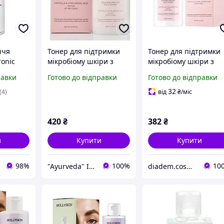
ччя
Тонер для підтримки
Тонер для підтримки
ronic
мікробіому шкіри з
мікробіому шкіри з
 з
екстрактом центели
екстрактом центели
равки
Готово до відправки
Готово до відправки
кислотою
азійської і рисом, Rice
азійської і рисом Rice
Touch Toner, Hollyskin,
Touch HOLLYSKIN
32
(4)
від
₴
/міс
200 ml
420
₴
382
₴
и
Купити
Купити
98%
100%
10
"Ayurveda" Інтернет магазин аюрведичних товарів з Індії
diadem.cosmetics