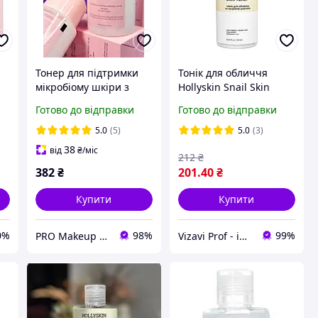
Тонер для підтримки
Тонік для обличчя
мікробіому шкіри з
Hollyskin Snail Skin
екстрактом центели
Toner з муцином
Готово до відправки
Готово до відправки
азійської і рисом Rice
равлика 250 мл
Touch HOLLYSKIN, 200
5.0
(5)
5.0
(3)
мл
38
від
₴
/міс
212
₴
382
₴
201
.40
₴
Купити
Купити
0%
98%
99%
PRO Makeup - опт і роздріб
Vizavi Prof - інтернет-магазин професійної косметики