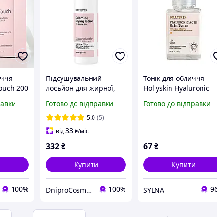
иччя
Підсушувальний
Тонік для обличчя
Touch 200
лосьйон для жирної,
Hollyskin Hyaluronic
проблемної і схильної
Acid Skin Toner з
равки
Готово до відправки
Готово до відправки
исом
до акне шкіри
гіалуроновою кислот
HOLLYSKIN Calamine.
30 мл Daily Skin Care
5.0
(5)
Drying Lotion
33
від
₴
/міс
332
₴
67
₴
и
Купити
Купити
100%
100%
9
DniproCosmetics
SYLNA