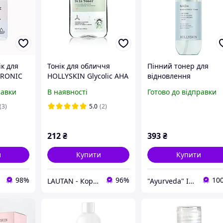
к для
Тонік для обличчя
Пінний тонер для
URONIC
HOLLYSKIN Glycolic AHA
відновлення
ER
Acid Skin Toner (250 мл)
антиоксидантного
равки
В наявності
Готово до відправки
 ml
захисту шкіри
HOLLYSKIN NAD+ , 15
(3)
5.0
(2)
мл
212
₴
393
₴
и
Купити
Купити
98%
96%
10
LAUTAN - Корейская Косметика
"Ayurveda" Інтернет магазин аюрведичних товарів з Індії