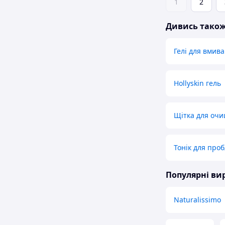
1
2
Дивись тако
Гелі для вмив
Hollyskin гель
Щітка для оч
Тонік для про
Популярні в
Naturalissimo