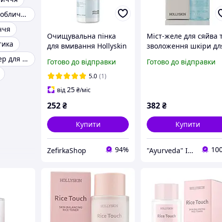
Косметика для обличчя
ччя
Очищувальна пінка
Міст-желе для сяйва 
тика
для вмивання Hollyskin
зволоження шкіри дл
Collagen Foaming Facial
інтенсивного
Корейська тонер для обличчя
Готово до відправки
Готово до відправки
Cleanser, 150 мл
зволоження HOLLYSK
(4823109700208)
PatcH2O Jelly Mist Glo
5.0
(1)
& Hydration 100 ml
25
від
₴
/міс
252
₴
382
₴
Купити
Купити
94%
10
ZefirkaShop
"Ayurveda" Інтернет магазин аюрведичних товарів з Індії