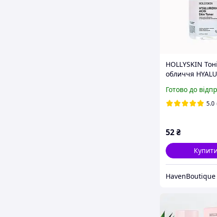
HOLLYSKIN Тоні
обличчя HYAL
ACID SKIN TON
Готово до відп
(travel size), 30
5.0
52
₴
Купит
HavenBoutique