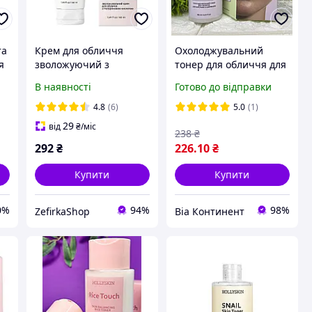
та
Крем для обличчя
Охолоджувальний
я
зволожуючий з
тонер для обличчя для
гіалуроновою кислотою
боротьби з набряками
В наявності
Готово до відправки
IN
HOLLYSKIN Hyaluronic
HOLLYSKIN Artichoke.
w
Acid Face Cream 50 мл
4.8
(6)
5.0
(1)
29
від
₴
/міс
238
₴
292
₴
226
.10
₴
Купити
Купити
0%
94%
98%
ZefirkaShop
Віа Континент