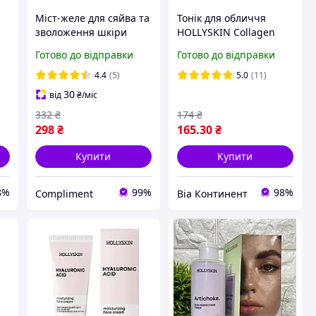
Міст-желе для сяйва та
Тонік для обличчя
зволоження шкіри
HOLLYSKIN Collagen
Patch20 Jelly Mist Glow
Skin Toner 250 мл
Готово до відправки
Готово до відправки
& Hydration Hollyskin
ою
100 мл
4.4
(5)
5.0
(11)
30
від
₴
/міс
332
₴
174
₴
298
₴
165
.30
₴
Купити
Купити
8%
99%
98%
Compliment
Віа Континент