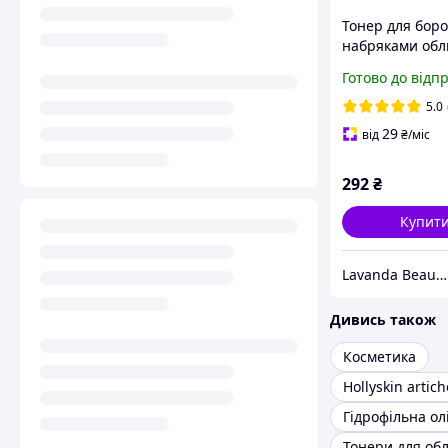
Тонер для боро
набряками об
Hollyskin Artich
Готово до відп
Perfecting Tone
охолоджуючий,
5.0
0306-DS
29
від
₴
/міс
292
₴
Купит
Lavanda Beauty - магазин якісної косметики
Дивись також
Косметика
Hollyskin artic
Гідрофільна ол
Тонери для об