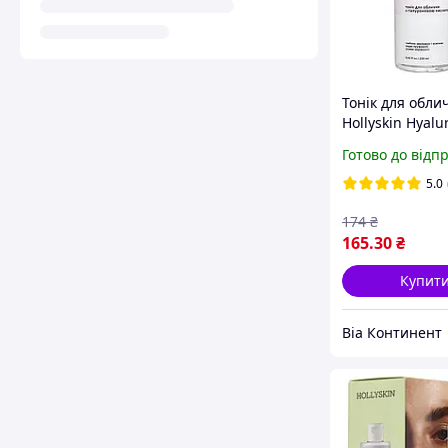
Тонік для обли
Hollyskin Hyalu
Acid Skin Toner
Готово до відп
гіалуроновою 
250 мл
5.0
174
₴
165
.30
₴
Купит
Віа Континент