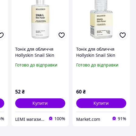
Тонік для обличчя
Тонік для обличчя
Hollyskin Snail Skin
Hollyskin Snail Skin
Toner з муцином
Toner з муцином
Готово до відправки
Готово до відправки
ою
равлика 250 млTOPCOS
равлика 30 мл Daily
Skin Care
52
₴
60
₴
Купити
Купити
6%
100%
91%
LEMI магазин косметики
Market.com