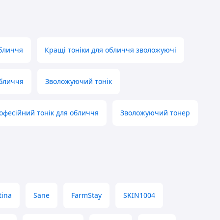
обличчя
Кращі тоніки для обличчя зволожуючі
обличчя
Зволожуючий тонік
офесійний тонік для обличчя
Зволожуючий тонер
tina
Sane
FarmStay
SKIN1004