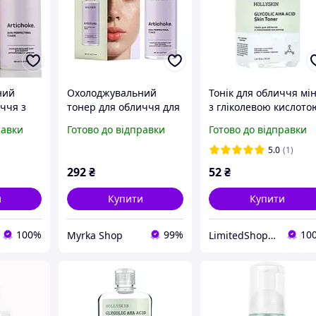
ний
Охолоджувальний
Тонік для обличчя мін
ччя з
тонер для обличчя для
з гліколевою кислото
оти
боротьби з набряками
HOLLYSKIN Glycolic A
равки
Готово до відправки
Готово до відправки
kin,
HOLLYSKIN Artichoke
Acid Skin Toner
150мл
5.0
(1)
r, 150ml
292
₴
52
₴
и
Купити
Купити
100%
99%
10
Myrka Shop
LimitedShop косметика, аксесуари, одяг та взуття