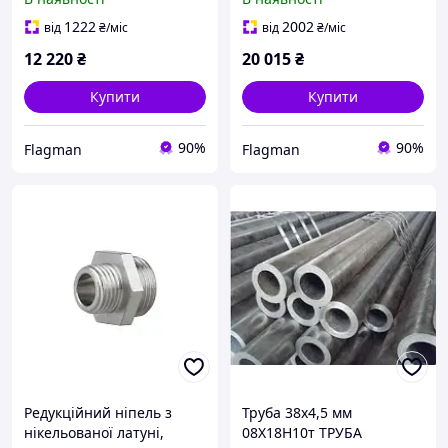
1.4541/1.4878/321/321H
33,4х3,38мм 1.4404 170см
120 см
1222
2002
від
₴
/міс
від
₴
/міс
12 220
₴
20 015
₴
Купити
Купити
90%
90%
Flagman
Flagman
Редукційний ніпель з
Труба 38х4,5 мм
нікельованої латуні,
08Х18Н10т ТРУБА