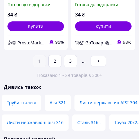
3/8х1/4 ПН нікельована
3/8"х1/4" ПН з латуні для
Готово до відправки
Готово до відправки
латунь для труб
ремонту та з'єднання
перехідної SF35996
труб різного типу
34
₴
34
₴
Купити
Купити
96%
98%
👍🛒 ProstoMarket 👍🛒 мережа інтернет магазинів
🚀📦 GoТовар 🚀📦 мережа інтернет магазинів
1
2
3
...
Показано 1 - 29 товарів з 300+
Дивись також
Труби сталеві
Aisi 321
Листи нержавіючі AISI 304
Листи нержавіючі aisi 316
Сталь 316L
Труба 20х2