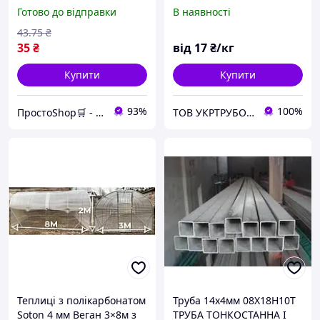
підключення три восьмих
НІЖАВАЛЬНА БЕЗШОВНА
Готово до відправки
В наявності
на одну четверту, для
жаростійка/ жаростійка
з'єднання труб різного
кислотостійка
43
.75
₴
діаметра
35
₴
від
17
₴/кг
Купити
Купити
93%
100%
ПростоShop🛒 - онлайн магазин простих товарів💡
ТОВ УКРТРУБОПРОКАТ
Теплиці з полікарбонатом
Труба 14х4мм 08Х18Н10Т
Soton 4 мм Веган 3×8м з
ТРУБА ТОНКОСТАННА І