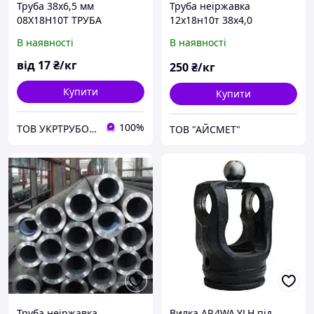
Труба 38х6,5 мм
Труба неіржавка
08Х18Н10Т ТРУБА
12х18н10т 38х4,0
ТОНКОСТАННА І
08х18н10 AISI 321 AISI 304
В наявності
В наявності
ТОЛСТОСТЕННА З ПІЧНОЇ
AISI 316 AISI 310
НЕРЖУЮЧОЇ СТАЛІ
від
17
₴/кг
250
₴/кг
Купити
Купити
100%
ТОВ УКРТРУБОПРОКАТ
ТОВ "АЙСМЕТ"
Труба неіржавка
Вилка AP.4WA.YLH під