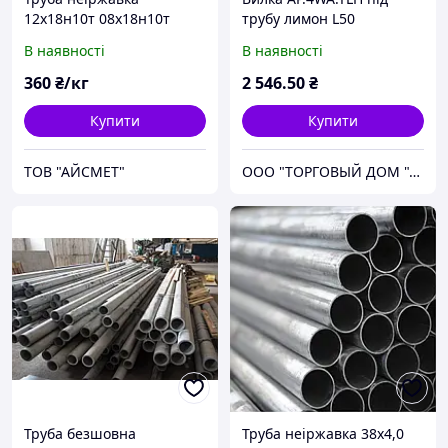
12х18н10т 08х18н10т
трубу лимон L50
10х17н13м2т 08х17н13м2т
(48х58х3,8)
В наявності
В наявності
діаметром 38х4,0
ширококутного шарніра
360
₴/кг
2 546
.50
₴
Купити
Купити
ТОВ "АЙСМЕТ"
ООО "ТОРГОВЫЙ ДОМ "АВТОДЕТАЛИ"
Труба безшовна
Труба неіржавка 38х4,0