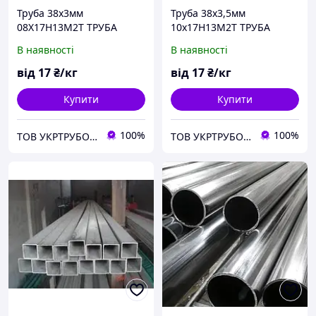
Труба 38х3мм
Труба 38х3,5мм
08Х17Н13М2Т ТРУБА
10х17Н13М2Т ТРУБА
ТОНКОСТАННА Й
ТОНКОСТАННА ТА
В наявності
В наявності
ТОЛСТОСТЕННА З ПІЧНОЇ
ТОЛСТСТОВАНА З
НЕРЖУЮЧОЇ СТАЛІ
ПІЩЕВОЇ НІЖИВОЇ СТАЛІ
від
17
₴/кг
від
17
₴/кг
Купити
Купити
100%
100%
ТОВ УКРТРУБОПРОКАТ
ТОВ УКРТРУБОПРОКАТ