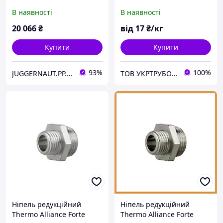
квадратної оцинкованої
ТОЛОСТОСТАННА З
В наявності
В наявності
труби bigtorg.in.ua
ПІЧНОЮ НІЖУЮЧНОЮ
СТАЛІ
20 066
₴
від
17
₴/кг
Купити
Купити
93%
100%
JUGGERNAUT.PP.UA
ТОВ УКРТРУБОПРОКАТ
Ніпель редукційний
Ніпель редукційний
Thermo Alliance Forte
Thermo Alliance Forte