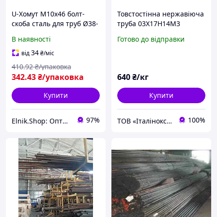
U-Хомут М10х46 болт-
Товстостінна нержавіюча
скоба сталь для труб Ø38-
труба 03Х17Н14М3
42,4мм (1 1/4"/DN32 )
42,4Х8,8
В наявності
Готово до відправки
цинк (5 шт.)
[937000000937U04601]
34
від
₴
/міс
DIN3570A Metalvis
410
.92
₴/упаковка
342
.43
₴/упаковка
640
₴/кг
Купити
Купити
97%
100%
Elnik.Shop: Оптово-роздрібна компанія
ТОВ «Італінокс Індустрі» нержавіючий металопрокат