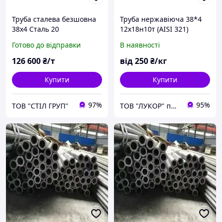
Труба сталева безшовна
Труба нержавіюча 38*4
38х4 Сталь 20
12х18н10т (AISI 321)
холоднокатана
безшовна.
Готово до відправки
В наявності
126 600
₴/т
від
250
₴/кг
Купити
Купити
97%
95%
ТОВ "СТІЛ ГРУП"
ТОВ "ЛУКОР" продаємо якісну продукцію за доступними цінами