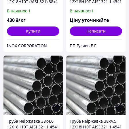
12Х18Н10Т (AISI 321) 38х4
12Х18Н10Т AISI 321 1.4541
ГОСТ 9941-81
В наявності
В наявності
430
₴/кг
Ціну уточнюйте
Купити
Написати
INOX CORPORATION
ПП Гуляев Е.Г.
Труба неіржавка 38х4,0
Труба неіржавка 38х4,5
12Х18Н10Т AISI 321 1.4541
12Х18Н10Т AISI 321 1.4541