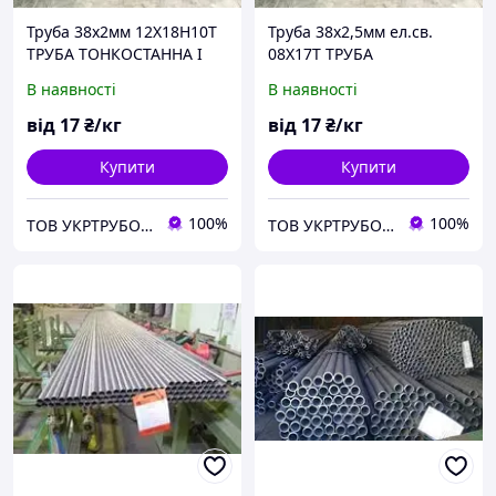
Труба 38х2мм 12Х18Н10Т
Труба 38х2,5мм ел.св.
ТРУБА ТОНКОСТАННА І
08Х17Т ТРУБА
ТОЛСТОСТАННА З
ТОНКОСТАННА І
В наявності
В наявності
ПІЧНОЮ НІЖОВОЇ СТАЛІ
ТОСТСТАННА З ПІЩЕВОЇ
НІЖУЮЧОЇ СТАЛІ
від
17
₴/кг
від
17
₴/кг
Купити
Купити
100%
100%
ТОВ УКРТРУБОПРОКАТ
ТОВ УКРТРУБОПРОКАТ