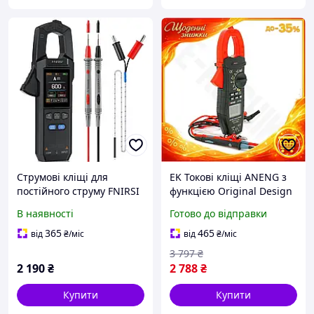
Струмові кліщі для
EK Токові кліщі ANENG з
постійного струму FNIRSI
функцією Original Design
DMC-100, DC/AC
мультиметра для
В наявності
Готово до відправки
електрика вимірювання
струму напруги HFX17_E
365
465
від
₴
/міс
від
₴
/міс
3 797
₴
2 190
₴
2 788
₴
Купити
Купити