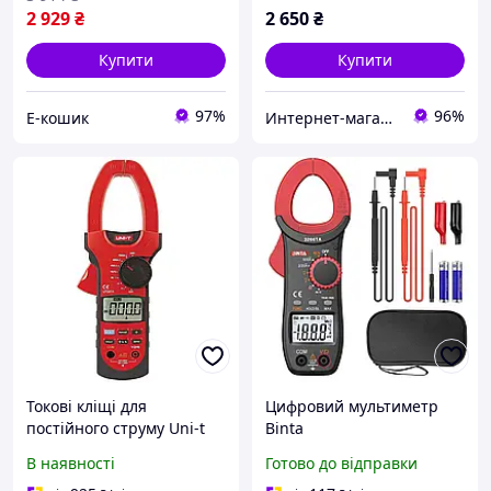
2 929
₴
2 650
₴
Купити
Купити
97%
96%
Е-кошик
Интернет-магазин "Radio82"
Токові кліщі для
Цифровий мультиметр
постійного струму Uni-t
Binta
UT207A, 1000A AC/DC
струмовимірювальні
В наявності
Готово до відправки
кліщі для електриків з