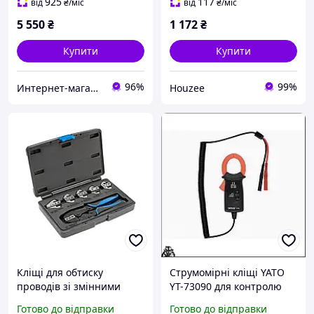
вимірюванням струму до
925
117
від
₴
/міс
від
₴
/міс
600 А
5 550
₴
1 172
₴
Купити
Купити
96%
99%
Интернет-магазин "Radio82"
Houzee
Кліщі для обтиску
Струмомірні кліщі YATO
проводів зі змінними
YT-73090 для контролю
матрицями HOGERT
змінного струму до 600 А
Готово до відправки
Готово до відправки