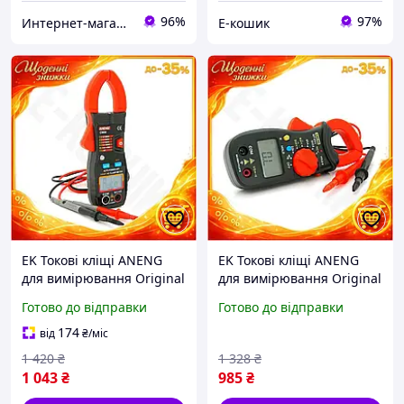
96%
97%
Интернет-магазин "Radio82"
Е-кошик
EK Токові кліщі ANENG
EK Токові кліщі ANENG
для вимірювання Original
для вимірювання Original
Design напруги та струму
Design AC/DC струму та
Готово до відправки
Готово до відправки
з функцією
напруги з продзвінком та
продзвонювання та п
функціє HFX17_E
174
від
₴
/міс
HFX17_E
1 420
₴
1 328
₴
1 043
₴
985
₴