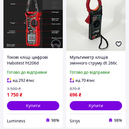
Токові кліщі цифрові
Мультиметр кліщів
Habotest ht206d
змінного струму dt 266c
Компактні кліщі для
digital токові кліщі з
Готово до відправки
Готово до відправки
вимірювання струму
мультиметром цифровий
Мультиметр з кліщами
мультиметр
292
70
від
₴
/міс
від
₴
/міс
для дроту амперметр
3 500
₴
870
₴
1 750
₴
696
₴
Купити
Купити
98%
98%
Luminess
Siriys