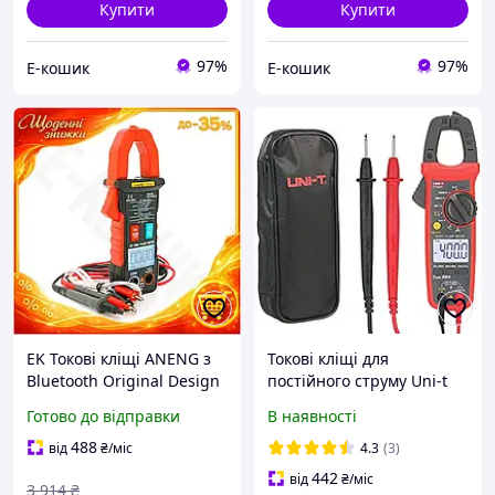
Купити
Купити
97%
97%
Е-кошик
Е-кошик
EK Токові кліщі ANENG з
Токові кліщі для
Bluetooth Original Design
постійного струму Uni-t
для вимірювання
UT203+ DC/AC
Готово до відправки
В наявності
напруги струму та опору
з підсвічува HFX17_E
488
від
₴
/міс
4.3
(3)
442
від
₴
/міс
3 914
₴