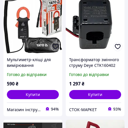
Мультиметр-кліщі для
Трансформатор змінного
вимірювання
струму Deye CTK160402
електричного струму 0-
100А/50mA для інверторів
Готово до відправки
Готово до відправки
600 А змінного струму
Deye та інших (CT
YATO YT-73090
токовий датчик)
590
₴
1 297
₴
Купити
Купити
94%
93%
Магазин інструменту MATRIX
СТОК-МАРКЕТ