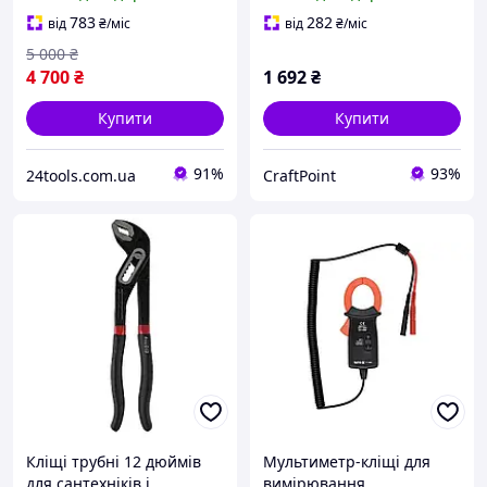
HT1P176
з великим діаметром
дроту
783
282
від
₴
/міс
від
₴
/міс
5 000
₴
4 700
₴
1 692
₴
Купити
Купити
91%
93%
24tools.com.ua
CraftPoint
Кліщі трубні 12 дюймів
Мультиметр-кліщі для
для сантехніків і
вимірювання