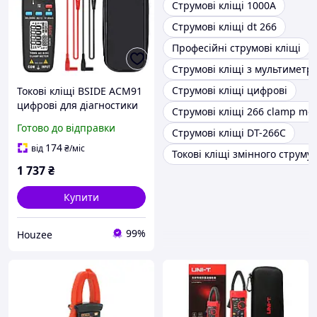
Струмові кліщі 1000А
Струмові кліщі dt 266
Професійні струмові кліщі
Струмові кліщі з мультиметр
Струмові кліщі цифрові
Токові кліщі BSIDE ACM91
цифрові для діагностики
Струмові кліщі 266 clamp met
електропроводки 100 А
Готово до відправки
Струмові кліщі DT-266C
600 В вимірювання
струму витоку
174
від
₴
/міс
Токові кліщі змінного струму
1 737
₴
Купити
99%
Houzee