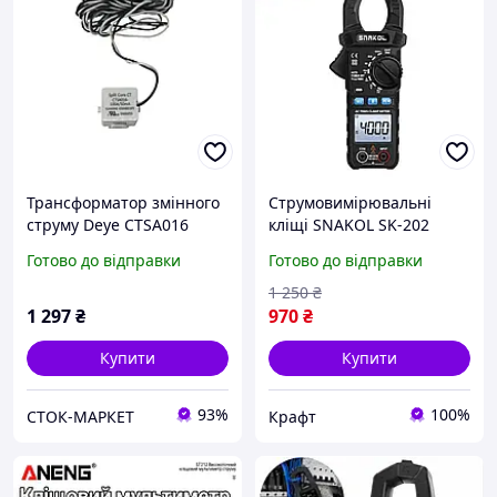
Трансформатор змінного
Струмовимірювальні
струму Deye CTSA016
кліщі SNAKOL SK-202
100A/50mA для інверторів
мультиметр TrueRMS
Готово до відправки
Готово до відправки
Deye та інших (CT
600В AC/DC вольтметр
токовий датчик)
змінний струм
1 250
₴
амперметр
1 297
₴
970
₴
Купити
Купити
93%
100%
СТОК-МАРКЕТ
Крафт