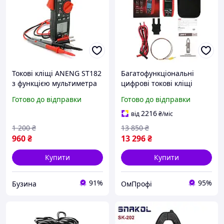
Токові кліщі ANENG ST182
Багатофункціональні
з функцією мультиметра
цифрові токові кліщі
вимірювання струму та
електронні токові кліщі
Готово до відправки
Готово до відправки
напруги buzyna
тестер-клещі для
перевірки струму
2216
від
₴
/міс
1 200
₴
13 850
₴
960
₴
13 296
₴
Купити
Купити
91%
95%
Бузина
ОмПрофі