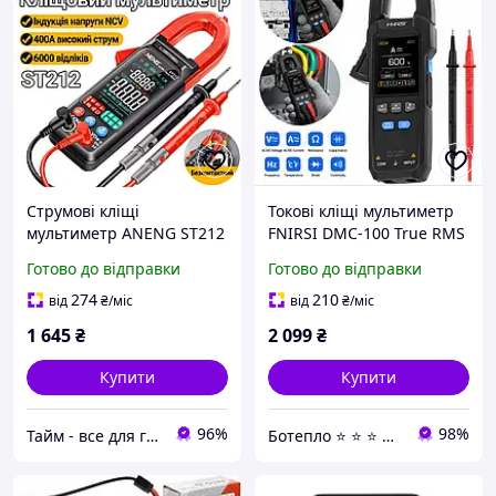
Струмові кліщі
Токові кліщі мультиметр
мультиметр ANENG ST212
FNIRSI DMC-100 True RMS
- цифровий True RMS
600A 750V для
Готово до відправки
Готово до відправки
мультиметр з
вимірювання струму та
вимірюванням AC/DC
напруги
274
210
від
₴
/міс
від
₴
/міс
струму до 400A
1 645
₴
2 099
₴
Купити
Купити
96%
98%
Тайм - все для годинників
Ботепло ⭐️ ⭐️ ⭐️ ⭐️ ⭐️