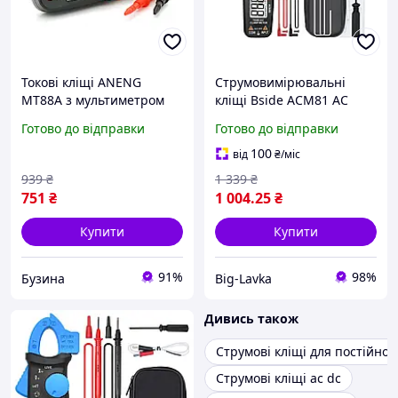
Токові кліщі ANENG
Струмовимірювальні
MT88A з мультиметром
кліщі Bside ACM81 AC
для вимірювання струму
Чорний
Готово до відправки
Готово до відправки
та напруги buzyna
100
від
₴
/міс
939
₴
1 339
₴
751
₴
1 004
.25
₴
Купити
Купити
91%
98%
Бузина
Big-Lavka
Дивись також
Струмові кліщі для постійног
Струмові кліщі ac dc