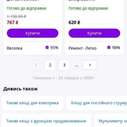
будівельників для роботи
електричного струму
Готово до відправки
Готово до відправки
з трубами різного
YATO 0-600 А змінного
діаметра FLAME
струму [50]
1 150
.50
₴
767
₴
620
₴
Купити
Купити
95%
98%
Веселка
Ремонт- Легко
1
2
3
...
Показано 1 - 29 товарів з 2000+
Дивись також
Токові кліщі для електрика
Кліщі для постійного струму
Токові кліщі з функцією продзвінювання
Мультиметр і