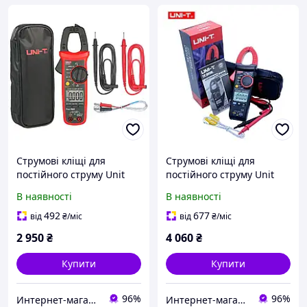
Струмові кліщі для
Струмові кліщі для
постійного струму Unit
постійного струму Unit
UT204+ DC/AC
UT213C DC/AC
В наявності
В наявності
492
677
від
₴
/міс
від
₴
/міс
2 950
₴
4 060
₴
Купити
Купити
96%
96%
Интернет-магазин "Radio82"
Интернет-магазин "Radio82"