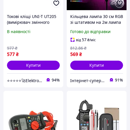
Токові кліщі UNI-T UT205
Кільцева лампа 30 см RGB
(вимірювач змінного
зі штативом на 2м лампа
струму)
для селфі лампа для тік
В наявності
Готово до відправки
струму різнокольорова
лампа
57
від
₴
/міс
977
₴
812
.86
₴
577
₴
569
₴
Купити
Купити
94%
91%
⭐⭐⭐⭐⭐🚀Elektroniki-net
Інтернет-супермаркет