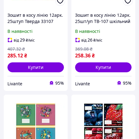
Зошит в косу лінію 12арк.
Зошит в косу лінію 12арк.
25штуп Тверда 33107
25шт/уп ТВ-107 шкiльний
Мікс 3, 8к. ТМ ТЕТРАДА
2357 ТМ Бріск "Lv"
В наявності
В наявності
29
26
від
₴
/міс
від
₴
/міс
407
.32
₴
369
.08
₴
285
.12
₴
258
.36
₴
Купити
Купити
95%
95%
Livante
Livante