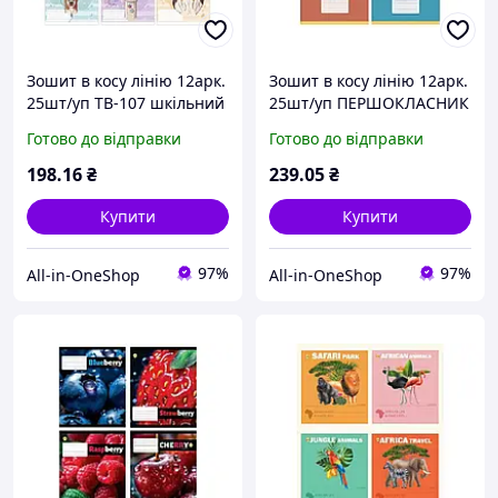
Зошит в косу лінію 12арк.
Зошит в косу лінію 12арк.
25шт/уп ТВ-107 шкiльний
25шт/уп ПЕРШОКЛАСНИК
2357 ТМ Бріск
№1 (внутрішній блок
Готово до відправки
Готово до відправки
70гр/м2, обкладинка
200гр/м2) ТМ ТЕТРАДА
198
.16
₴
239
.05
₴
Купити
Купити
97%
97%
All-in-OneShop
All-in-OneShop