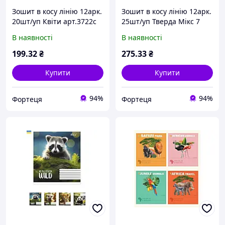
Зошит в косу лінію 12арк.
Зошит в косу лінію 12арк.
20шт/уп Квіти арт.3722с
25шт/уп Тверда Мікс 7
ТМ МРІЇ ЗБУВАЮТЬСЯ
ТА53118 ТМ ТЕТРАДА
В наявності
В наявності
199
.32
₴
275
.33
₴
Купити
Купити
94%
94%
Фортеця
Фортеця