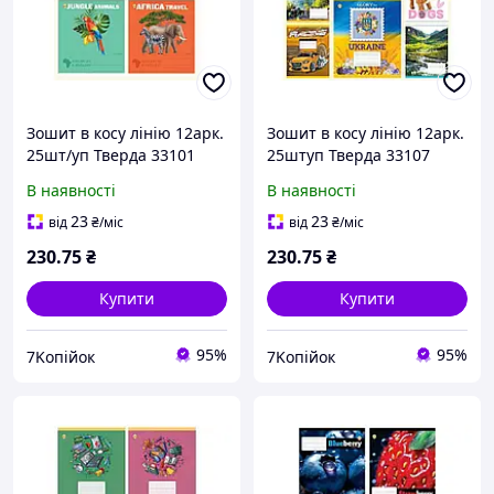
Зошит в косу лінію 12арк.
Зошит в косу лінію 12арк.
25шт/уп Тверда 33101
25штуп Тверда 33107
Африка, 4к. ТМ ТЕТРАДА
Мікс 3, 8к. ТМ ТЕТРАДА
В наявності
В наявності
23
23
від
₴
/міс
від
₴
/міс
230
.75
₴
230
.75
₴
Купити
Купити
95%
95%
7Koпійок
7Koпійок