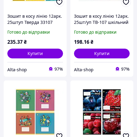
Зошит в косу лінію 12арк.
Зошит в косу лінію 12арк.
25штуп Тверда 33107
25шт/уп ТВ-107 шкiльний
Мікс 3, 8к. ТМ ТЕТРАДА
2357 ТМ Бріск
Готово до відправки
Готово до відправки
235
.37
₴
198
.16
₴
Купити
Купити
97%
97%
Alta-shop
Alta-shop