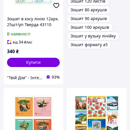
Зошит 120 листів
Зошит 80 аркушів
Зошит 90 аркушів
Зошит в косу лінію 12арк.
25шт/уп Тверда 43110
Зошит 100 аркушів
Пілоти ТМТЕТРАДА
В наявності
Зошит у вузьку лінійку
34
від
₴
/міс
Зошит формату а5
340
₴
Купити
93%
"Твій Дім" - Інтернет-гіпермаркет