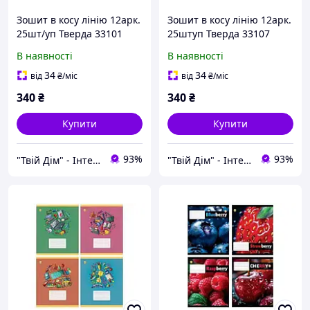
Зошит в косу лінію 12арк.
Зошит в косу лінію 12арк.
25шт/уп Тверда 33101
25штуп Тверда 33107
Африка, 4к. ТМТЕТРАДА
Мікс 3, 8к. ТМТЕТРАДА
В наявності
В наявності
34
34
від
₴
/міс
від
₴
/міс
340
₴
340
₴
Купити
Купити
93%
93%
"Твій Дім" - Інтернет-гіпермаркет
"Твій Дім" - Інтернет-гіпермаркет