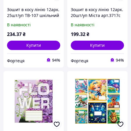
Зошит в косу лінію 12арк.
Зошит в косу лінію 12арк.
25шт/уп ТВ-107 шкiльний
20шт/уп Міста арт.3717с
2357 ТМ Бріск
ТМ МРІЇ ЗБУВАЮТЬСЯ
В наявності
В наявності
234
.37
₴
199
.32
₴
Купити
Купити
94%
94%
Фортеця
Фортеця