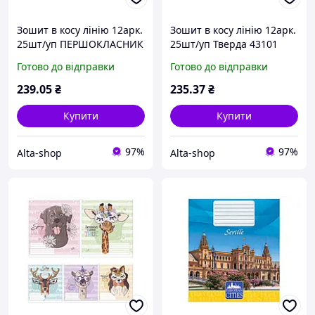
Зошит в косу лінію 12арк.
Зошит в косу лінію 12арк.
25шт/уп ПЕРШОКЛАСНИК
25шт/уп Тверда 43101
№1 (внутрішній блок
Ягоди ТМ ТЕТРАДА
Готово до відправки
Готово до відправки
70гр/м2, обкладинка
200гр/м2) ТМ ТЕТРАДА
239
.05
₴
235
.37
₴
Купити
Купити
97%
97%
Alta-shop
Alta-shop