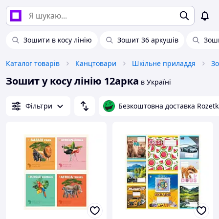
Зошити в косу лінію
Зошит 36 аркушів
Зоши
Каталог товарів
Канцтовари
Шкільне приладдя
З
Зошит у косу лінію 12арка
в Україні
Фільтри
Безкоштовна доставка Rozetk