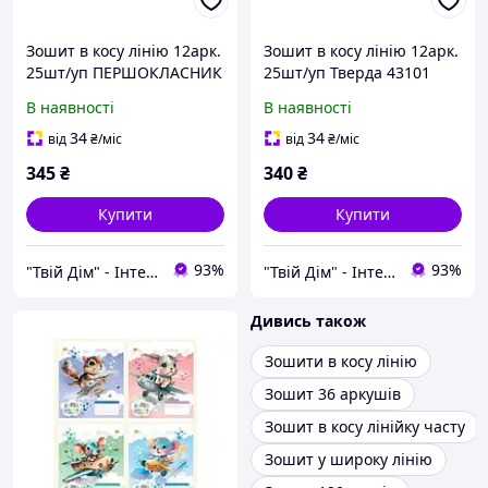
Зошит в косу лінію 12арк.
Зошит в косу лінію 12арк.
25шт/уп ПЕРШОКЛАСНИК
25шт/уп Тверда 43101
№1 (внутрішній блок
Ягоди ТМТЕТРАДА
В наявності
В наявності
70гр/м2, обкладинка
200гр/м2) ТМТЕТРАДА
34
34
від
₴
/міс
від
₴
/міс
345
₴
340
₴
Купити
Купити
93%
93%
"Твій Дім" - Інтернет-гіпермаркет
"Твій Дім" - Інтернет-гіпермаркет
Дивись також
Зошити в косу лінію
Зошит 36 аркушів
Зошит в косу лінійку часту
Зошит у широку лінію