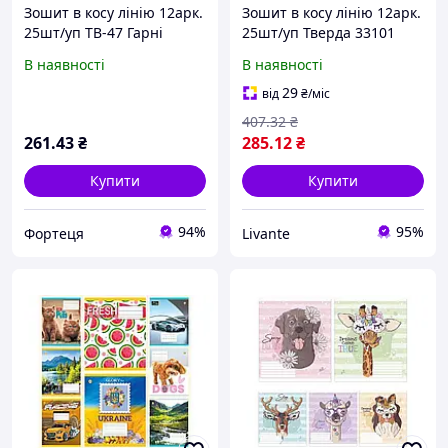
Зошит в косу лінію 12арк.
Зошит в косу лінію 12арк.
25шт/уп ТВ-47 Гарнi
25шт/уп Тверда 33101
звiрята ТМ GOLD BRISK
Африка, 4к. ТМ ТЕТРАДА
В наявності
В наявності
29
від
₴
/міс
407
.32
₴
261
.43
₴
285
.12
₴
Купити
Купити
94%
95%
Фортеця
Livante