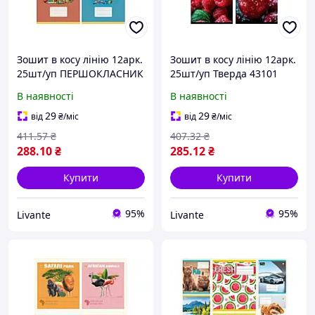
Зошит в косу лінію 12арк.
Зошит в косу лінію 12арк.
25шт/уп ПЕРШОКЛАСНИК
25шт/уп Тверда 43101
№1 (внутрішній блок
Ягоди ТМ ТЕТРАДА
В наявності
В наявності
70гр/м2, обкладинка
200гр/м2) ТМ ТЕТРАДА
29
29
від
₴
/міс
від
₴
/міс
411
.57
₴
407
.32
₴
288
.10
₴
285
.12
₴
Купити
Купити
95%
95%
Livante
Livante