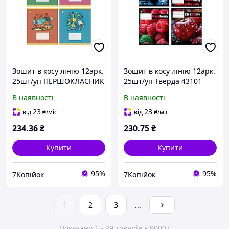
Зошит в косу лінію 12арк.
Зошит в косу лінію 12арк.
25шт/уп ПЕРШОКЛАСНИК
25шт/уп Тверда 43101
№1 (внутрішній блок
Ягоди ТМ ТЕТРАДА
В наявності
В наявності
70гр/м2, обкладинка
200гр/м2) ТМ ТЕТРАДА
23
23
від
₴
/міс
від
₴
/міс
234
.36
₴
230
.75
₴
Купити
Купити
95%
95%
7Koпійок
7Koпійок
1
2
3
...
Показано 1 - 29 товарів з 9000+