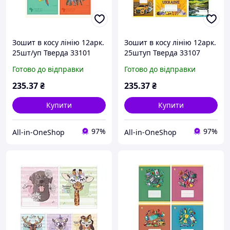
Зошит в косу лінію 12арк.
Зошит в косу лінію 12арк.
25шт/уп Тверда 33101
25штуп Тверда 33107
Африка, 4к. ТМ ТЕТРАДА
Мікс 3, 8к. ТМ ТЕТРАДА
Готово до відправки
Готово до відправки
235
.37
₴
235
.37
₴
Купити
Купити
97%
97%
All-in-OneShop
All-in-OneShop