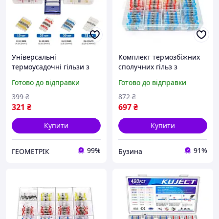
Універсальні
Комплект термозбіжних
термоусадочні гільзи з
сполучних гільз з
припоєм - набір 100 шт /
припоєм Q200 для
Готово до відправки
Готово до відправки
4 види
проводів 0.25-6.00mm²
buzyna
399
₴
872
₴
321
₴
697
₴
Купити
Купити
99%
91%
ГЕОМЕТРІК
Бузина