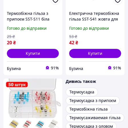
Термозбіжна гільза з
Електрична термозбіжна
припоєм SST-S11 біла
гільза SST-S41 жовта для
0.25-0.35мм² buzyna
проводів 4.00-6.00mm² з
Готово до відправки
Готово до відправки
припоєм buzyna
25
₴
53
₴
20
₴
42
₴
Купити
Купити
91%
91%
Бузина
Бузина
Дивись також
Термоусадка
Термоусадка з припоєм
Термозбіжна гільза
Термоусаживаемая гільза
Термоусадка з оловом