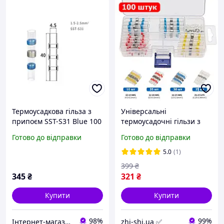
Термоусадкова гільза з
Універсальні
припоєм SST-S31 Blue 100
термоусадочні гільзи з
шт (1.50-2.5 mm)
припоєм - набір 100 шт /
Готово до відправки
Готово до відправки
4 види
5.0
(1)
399
₴
345
₴
321
₴
Купити
Купити
98%
99%
Інтернет-магазин Електроніки
zhi-shi.ua ✅