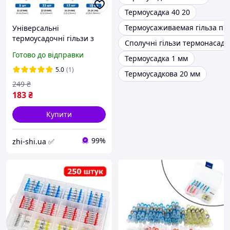
Термоусадка 40 20
Термоусаживаемая гільза під
Універсальні
термоусадочні гільзи з
Сполучні гільзи термонасадк
припоєм - набір 50 шт / 4
Готово до відправки
Термоусадка 1 мм
види
5.0
(1)
Термоусадкова 20 мм
249
₴
183
₴
Купити
99%
zhi-shi.ua ✅