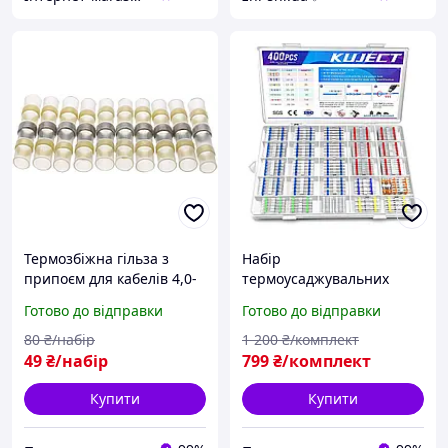
Термозбіжна гільза з
Набір
припоєм для кабелів 4,0-
термоусаджувальних
6,0 мм² (12-10 AWG), 10
гільз із припоєм в кейсі, 7
Готово до відправки
Готово до відправки
штук
розмірів, 400 шт,
водонепроникні
80
₴/набір
1 200
₴/комплект
49
₴/набір
799
₴/комплект
Купити
Купити