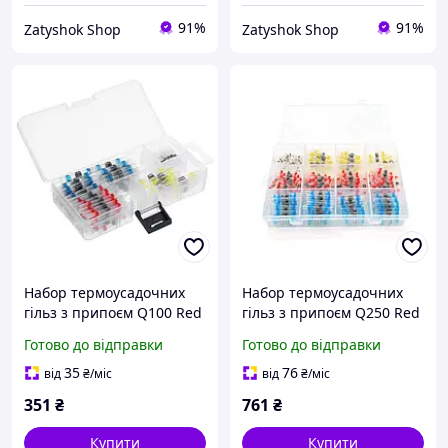
91%
91%
Zatyshok Shop
Zatyshok Shop
Набор термоусадочних
Набор термоусадочних
гільз з припоєм Q100 Red
гільз з припоєм Q250 Red
0.5-1.50mm² (35) Blue
0.5-1.50mm² (100) Blue
Готово до відправки
Готово до відправки
1.50-2.50mm² (30)Yellow
1.50-2.50mm² (90)Yellow
4.00-6.00mm²
4.00-6.00mm² (20)
35
76
від
₴
/міс
від
₴
/міс
White(25)0.25-0.35mm²
White0.25-0.35mm²
351
₴
761
₴
Купити
Купити