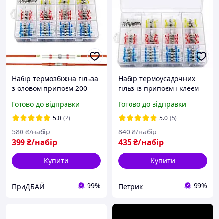
Набір термозбіжна гільза
Набір термоусадочних
з оловом припоєм 200
гільз із припоєм і клеєм
штук
250 штук для швидкого з
Готово до відправки
Готово до відправки
єднання дротів
5.0
(2)
5.0
(5)
580
₴/набір
840
₴/набір
399
₴/набір
435
₴/набір
Купити
Купити
99%
99%
ПриДБАЙ
Петрик