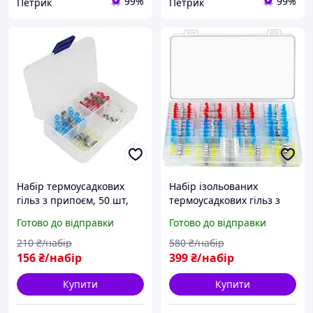
99%
99%
Петрик
Петрик
Набір термоусадкових
Набір ізольованих
гільз з припоєм, 50 шт,
термоусадкових гільз з
водонепроникні
припоєм, 200 шт,
Готово до відправки
Готово до відправки
кембрики 3:1
водонепроникні
конектори 3:1
210
₴/набір
580
₴/набір
156
₴/набір
399
₴/набір
Купити
Купити