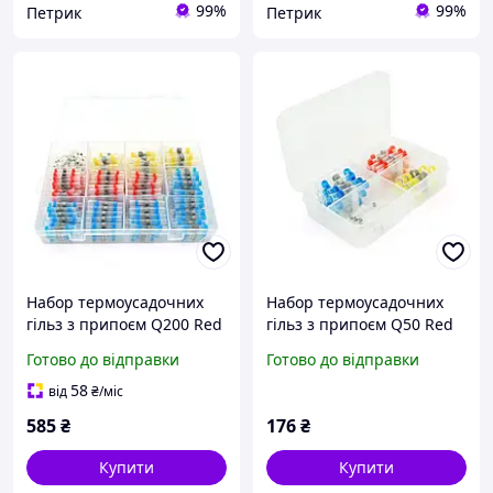
99%
99%
Петрик
Петрик
Набор термоусадочних
Набор термоусадочних
гільз з припоєм Q200 Red
гільз з припоєм Q50 Red
0.5-1.50mm² (50) Blue
0.5-1.50mm² (23) Blue
Готово до відправки
Готово до відправки
1.50-2.50mm² (100)Yellow
1.50-2.50mm² (12)Yellow
4.00-6.00mm²
4.00-6.00mm²
58
від
₴
/міс
(10)White0.25-0.35mm²
White(10)0.25-0.35mm² (5)
585
₴
176
₴
Купити
Купити