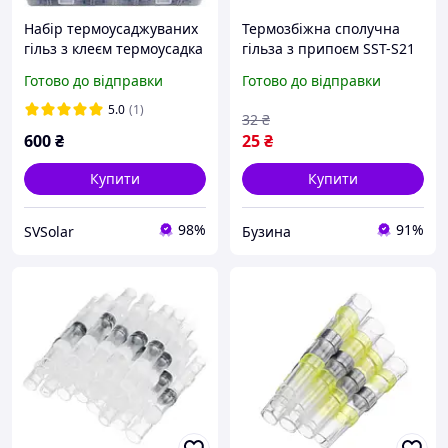
Набір термоусаджуваних
Термозбіжна сполучна
гільз з клеєм термоусадка
гільза з припоєм SST-S21
з оловом припоєм (250
для проводів 0.5-1.50mm²
Готово до відправки
Готово до відправки
шт)
100 шт в упаковці buzyna
5.0
(1)
32
₴
600
₴
25
₴
Купити
Купити
98%
91%
SVSolar
Бузина