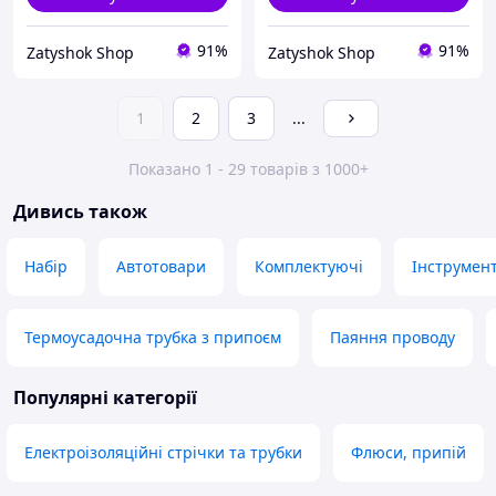
91%
91%
Zatyshok Shop
Zatyshok Shop
1
2
3
...
Показано 1 - 29 товарів з 1000+
Дивись також
Набір
Автотовари
Комплектуючі
Інструмент
Термоусадочна трубка з припоєм
Паяння проводу
Популярні категорії
Електроізоляційні стрічки та трубки
Флюси, припій