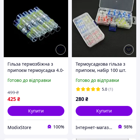
Гільза термозбіжна з
Термоусадкова гільза з
припоєм термоусадка 4.0-
припоєм, набір 100 шт.
6.0 мм² набір з 70 шт
Готово до відправки
Готово до відправки
жовтий (HbP050948-70)
5.0
(1)
499
₴
425
₴
280
₴
Купити
Купити
100%
98%
ModixStore
Інтернет-магазин Електроніки