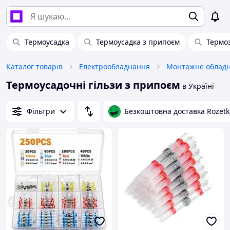
Термоусадка
Термоусадка з припоєм
Термоз
Каталог товарів
Електрообладнання
Монтажне облад
Термоусадочні гільзи з припоєм
в Україні
Фільтри
Безкоштовна доставка Rozetk