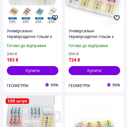
Універсальні
Універсальні
термоусадочні гільзи з
термоусадочні гільзи з
припоєм - набір 50 шт / 4
припоєм - набір 250 шт /
Готово до відправки
Готово до відправки
види
4 види
249
₴
859
₴
183
₴
724
₴
Купити
Купити
99%
99%
ГЕОМЕТРІК
ГЕОМЕТРІК