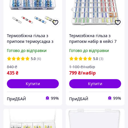
Термозбіжна гільза з
Термозбіжна гільза з
припоєм термоусадка з
припоєм набір в кейсі 7
оловом набір 250 шт
розмірів (400 шт)
Готово до відправки
Готово до відправки
5.0
(6)
5.0
(3)
840
₴
1 100
₴/набір
435
₴
799
₴/набір
Купити
Купити
99%
99%
ПриДБАЙ
ПриДБАЙ