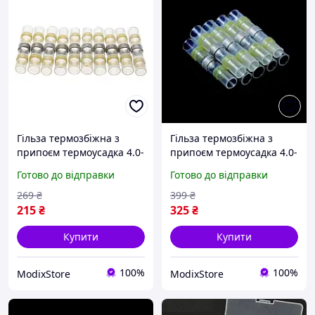
Гільза термозбіжна з
Гільза термозбіжна з
припоєм термоусадка 4.0-
припоєм термоусадка 4.0-
6.0 мм² набір з 30 шт
6.0 мм² набір з 50 шт
Готово до відправки
Готово до відправки
жовтий (HbP050948-30)
жовтий (HbP050948-50)
269
₴
399
₴
215
₴
325
₴
Купити
Купити
100%
100%
ModixStore
ModixStore