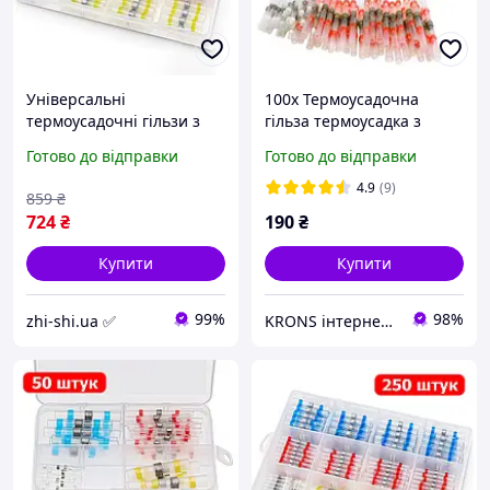
Універсальні
100x Термоусадочна
термоусадочні гільзи з
гільза термоусадка з
припоєм - набір 250 шт /
оловом припоєм, набір
Готово до відправки
Готово до відправки
4 види
4.9
(9)
859
₴
724
₴
190
₴
Купити
Купити
99%
98%
zhi-shi.ua ✅
KRONS інтернет-магазин