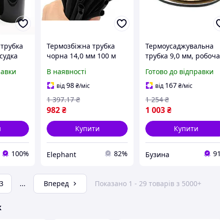
 трубка
Термозбіжна трубка
Термоусаджувальна
судка
чорна 14,0 мм 100 м
трубка 9,0 мм, робоч
йна 140
термозбіжка для
температура: від -50 
равки
В наявності
Готово до відправки
ізоляції з'єднань
C до + 125 ° C, чорна,
електротехніки захист
100м, рулон buzyna
98
167
від
₴
/міс
від
₴
/міс
EPT
1 397
.17
₴
1 254
₴
982
₴
1 003
₴
и
Купити
Купити
100%
82%
9
Elephant
Бузина
3
...
Вперед
Показано 1 - 29 товарів з 5000+
ж