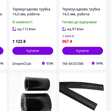
Термоусадкова трубка
Термоусадкова трубка
ча
14,0 мм, робоча
14,0 мм, робоча
°
температура: від -50 °C
температура: від -50 °C
В наявності
Готово до відправки
до + 125 °C, чорна, 100
до + 125 °C, чорна, 100
м, рулон
м, рулон ЕКОБОКС
112
97
від
₴
/міс
від
₴
/міс
1 064
₴
1 122
₴
967
₴
Купити
Купити
6%
93%
94%
DreamClub
ТМ EKOSTAR