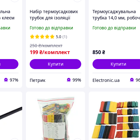
альна
Набір термоусадкових
Термоусаджувальна
з клеєм
трубок для ізоляції
трубка 14,0 мм, робо
м/42мм
проводів, 100 шт, 6
температура: від -50 
равки
Готово до відправки
Готово до відправки
розмірів, чорні (1,5 13
C до + 125 ° C, чорна,
мм)
100м, рулон
5.0
(1)
250
₴/комплект
199
₴/комплект
850
₴
и
Купити
Купити
97%
99%
9
Петрик
Electronic.ua