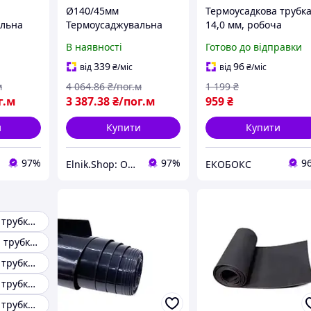
Ø140/45мм
Термоусадкова трубк
альна
Термоусаджувальна
14,0 мм, робоча
остінна
трубка середньостінна
температура: від -50 
В наявності
Готово до відправки
RM140]
з клейовим шаром
до + 125 °C, чорна, 10
чорна (1м) [2CRMA140]
м, рулон EKOBOX
339
96
від
₴
/міс
від
₴
/міс
Quadro ДКС
м
4 064
.86
₴/пог.м
1 199
₴
г.м
3 387
.38
₴/пог.м
959
₴
и
Купити
Купити
97%
97%
9
Elnik.Shop: Оптово-роздрібна компанія
ЕКОБОКС
Термоусадкова трубка 50 мм
Термоусадочна трубка 10 мм
Термоусадкова трубка 12 мм
Термоусадкова трубка 25 мм
Термоусадкова трубка 28 мм