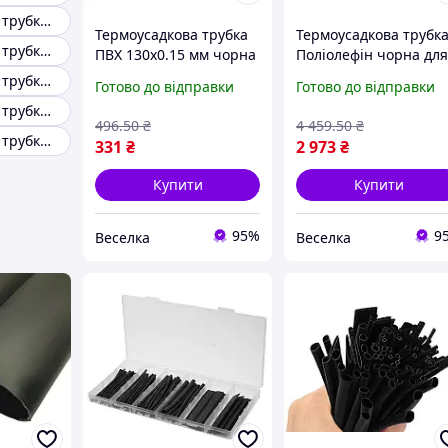
Термоусадкова трубка 3,5 мм
Термоусадкова трубка
Термоусадкова трубк
Термоусадкова трубка 120 мм
ПВХ 130x0.15 мм чорна
Поліолефін чорна дл
для захисту дротів і
ізоляції дротів і кабел
Термоусадкова трубка 90 мм
Готово до відправки
Готово до відправки
ізоляції з'єднань FLAME
125x0.3 мм 2:1 25 м
Термоусадкова трубка 14 мм біла
FLAME
496
.50
₴
4 459
.50
₴
Термоусадкова трубка 10.2 мм чорна
331
₴
2 973
₴
Купити
Купити
95%
9
Веселка
Веселка