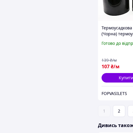
Термоусадкова
(Чорна) термоу
плівка ізоляці
Готово до відп
мм
139
₴/м
107
₴/м
Купит
FOPVASILETS
1
2
Дивись тако