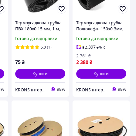
а
Термоусадкова трубка
Термоусадкова трубка
ПВХ 180x0.15 мм, 1 м,
Поліолефін 150x0.3мм,
чорна
90/45 мм, 25 м, чорна
Готово до відправки
Готово до відправки
397
5.0
(1)
від
₴
/міс
2 761
₴
75
₴
2 380
₴
Купити
Купити
8%
98%
98%
KRONS інтернет-магазин
KRONS інтернет-магазин