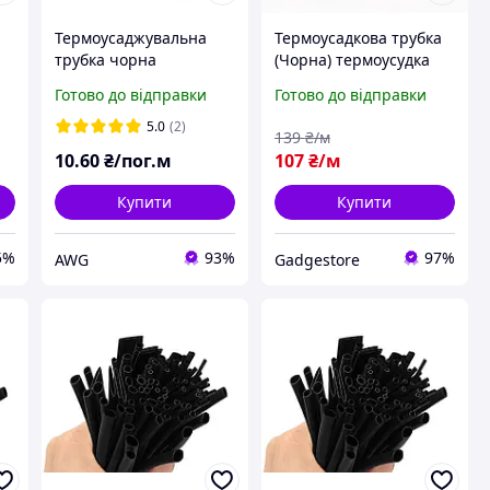
а
Термоусаджувальна
Термоусадкова трубка
я
трубка чорна
(Чорна) термоусудка
ів
діаметром 14.0мм
плівка ізоляційна 140
Готово до відправки
Готово до відправки
усадка 2:1
мм
5.0
(2)
139
₴/м
10
.60
₴/пог.м
107
₴/м
Купити
Купити
5%
93%
97%
AWG
Gadgestore