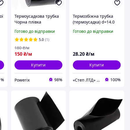
ої
Термоусадкова трубка
Термозбіжна трубка
Чорна плівка
(термоусадка) d=14.0
0
ізоляційна 140 мм
мм (чорна)
Готово до відправки
Готово до відправки
.0
.:
5.0
(1)
180
₴/м
150
₴/м
28
.20
₴/м
Купити
Купити
1%
98%
100%
Powerix
«Степ ЛТД» ТОВ