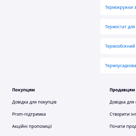
Термокружки 
Термостат для
Термозбіжний
Термоусадкова
Покупцям
Продавцям
Довідка для покупців
Довідка для
Prom-підтримка
Створити ін
Акційні пропозиції
Почати прод