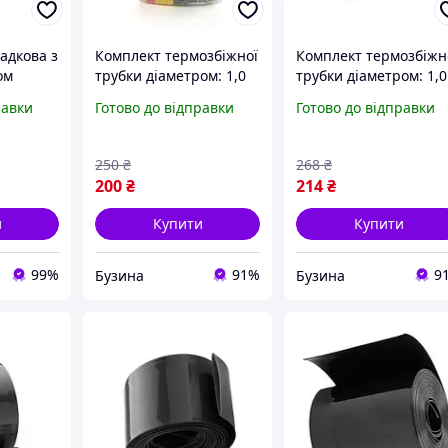
адкова з
Комплект термозбіжної
Комплект термозбіжн
ом
трубки діаметром: 1,0
трубки діаметром: 1,0
на (1 м)
мм, 2,0 мм, 3,0 мм, 4,0
мм, 2,0 мм, 3,0 мм, 4,
равки
Готово до відправки
Готово до відправки
мм, 6,0 мм, 8.0 мм, 10.0
мм, 6,0 мм, 8.0 мм, 10
мм, 14.0 мм раб.темп.:
мм, 14.0 мм раб. темп
від -50 ° C до
від -50°C до
250
₴
268
₴
200
₴
214
₴
и
Купити
Купити
99%
91%
9
Бузина
Бузина