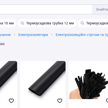
Знайти
ка 10 мм
Термоусадкова трубка 12 мм
Термоусадко
днання
Електроізолятори
їні