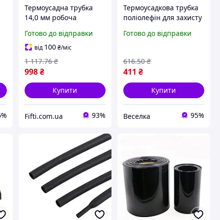
а
Термоусадна трубка
Термоусадкова трубка
14,0 мм робоча
поліолефін для захисту
°C
температура: від -50 °C
дротів і кабелів чорна
Готово до відправки
Готово до відправки
0
до +125 °C чорна 100м
1 м 150x0.3 мм 2:1
рулон
FLAME
100
від
₴
/міс
1 117
.76
₴
616
.50
₴
998
₴
411
₴
Купити
Купити
6%
93%
95%
Fifti.com.ua
Веселка