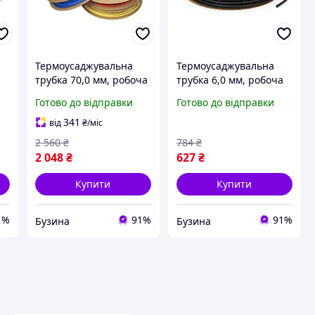
Термоусаджувальна
Термоусаджувальна
а
трубка 70,0 мм, робоча
трубка 6,0 мм, робоча
°
температура: від -50 °
температура: від -50 °
Готово до відправки
Готово до відправки
C до + 125 ° C, чорна,
C до + 125 ° C, чорна,
25м, рулон buzyna
100м, рулон buzyna
341
від
₴
/міс
2 560
₴
784
₴
2 048
₴
627
₴
Купити
Купити
1%
91%
91%
Бузина
Бузина