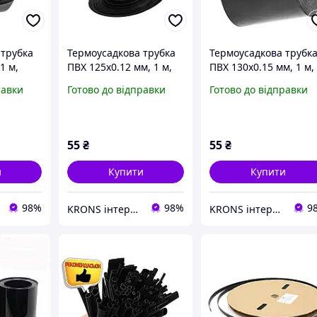
 трубка
Термоусадкова трубка
Термоусадкова трубк
1 м,
ПВХ 125x0.12 мм, 1 м,
ПВХ 130x0.15 мм, 1 м,
чорна
чорна
равки
Готово до відправки
Готово до відправки
55
₴
55
₴
и
Купити
Купити
98%
98%
9
KRONS інтернет-магазин
KRONS інтернет-магазин