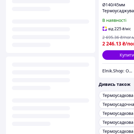
Ø140/45мм
Термоусаджув
трубка середнь
В наявності
чорна (1м) [2C
Quadro ДКС
225
від
₴
/міс
2 695
.36
₴/пог.
2 246
.13
₴/по
Купит
Elnik.Shop: Оптово-роздрібна компанія
Дивись також