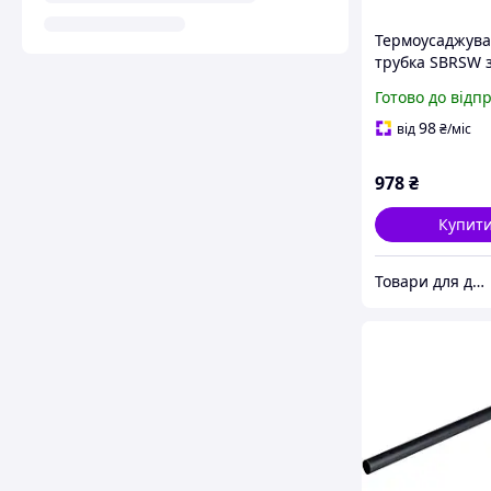
Термоусаджув
трубка SBRSW 
диаметр 140м
Готово до відп
(1.22 м)
98
від
₴
/міс
978
₴
Купит
Товари для дому!