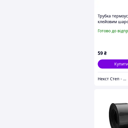
Трубка термоус
клейовим шар
6.4/2.2 мм, чор
Готово до відп
59
₴
Купит
Некст Степ - комп'ютерні мережі