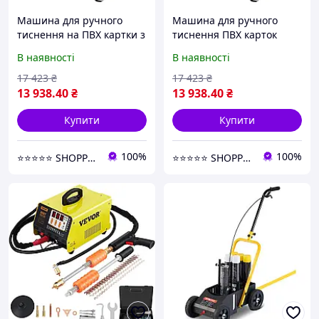
Машина для ручного
Машина для ручного
тиснення на ПВХ картки з
тиснення ПВХ карток
72 символами Vevor для
Vevor на 72 символи з
В наявності
В наявності
створення рельєфних
регулюванням глибини
написів
та інтервалів
17 423
₴
17 423
₴
13 938
.40
₴
13 938
.40
₴
Купити
Купити
100%
100%
⭐️⭐️⭐️⭐️⭐️ SHOPPEEE
⭐️⭐️⭐️⭐️⭐️ SHOPPEEE