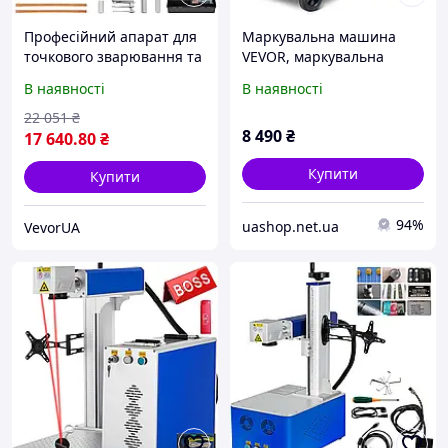
Професійний апарат для
Маркувальна машина
точкового зварювання та
VEVOR, маркувальна
рихтування кузова авто з
машина для смуг 56-102
В наявності
В наявності
комплектом аксесуарів на
мм (регульована ширина
3 кВт, VEVOR
смуги), 61 x 33 x 90 см, 4
22 051
₴
8 490
₴
колеса, потужна
17 640
.80
₴
Купити
Купити
94%
uashop.net.ua
VevorUA