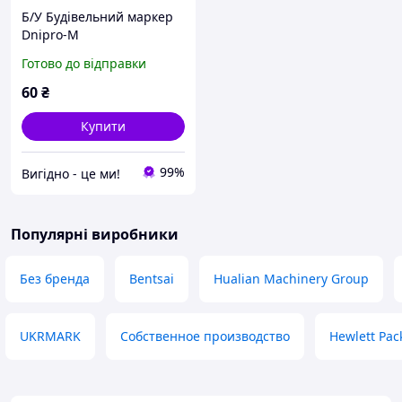
Б/У Будівельний маркер
Dnipro-M
Готово до відправки
60
₴
Купити
99%
Вигiдно - це ми!
Популярні виробники
Без бренда
Bentsai
Hualian Machinery Group
UKRMARK
Собственное производство
Hewlett Pac