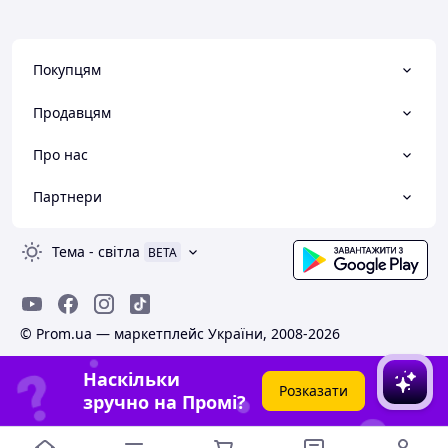
Покупцям
Продавцям
Про нас
Партнери
Тема
-
світла
BETA
© Prom.ua — маркетплейс України, 2008-2026
Наскільки
Розказати
зручно на Промі?