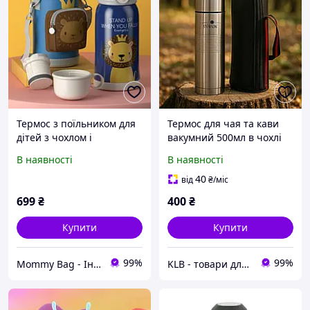
Термос з поїльником для
Термос для чая та кави
дітей з чохлом і
вакумний 500мл в чохлі
чашечкою Лев Синій 550
В наявності
В наявності
мл. Поїльник для малюка
дитячий
40
від
₴
/міс
699
₴
400
₴
Купити
Купити
99%
99%
Mommy Bag - Інтернет-магазин наборів у пологовий
KLB - товари для дому, дітей та тварин