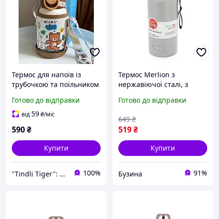
Термос для напоїв із
Термос Merlion з
трубочкою та поїльником
нержавіючої сталі, з
у чохлі 550 мл Веселий
чашкою в чохлі та
Готово до відправки
Готово до відправки
ведмедик
ручкою для перенесення,
об'єм 800 мл., сірий sea
59
від
₴
/міс
649
₴
590
₴
519
₴
Купити
Купити
100%
91%
"Tindli Tiger": безпека малюка та зручність мами!
Бузина