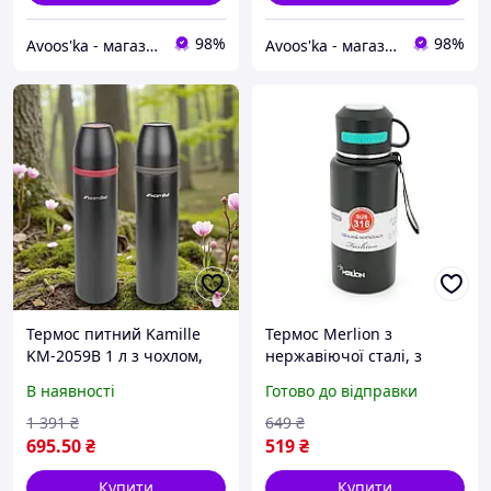
98%
98%
Avoos'ka - магазин для Вашого дому та комфорту,)
Avoos'ka - магазин для Вашого дому та комфорту,)
Термос питний Kamille
Термос Merlion з
KM-2059B 1 л з чохлом,
нержавіючої сталі, з
сталевий, для подорожей,
чашкою в чохлі та
В наявності
Готово до відправки
гарячих і холодних
ручкою для перенесення,
напоїв, 6-12 годин
об'єм 800 мл., чорний
1 391
₴
649
₴
збереження температури
mayak
695
.50
₴
519
₴
Купити
Купити