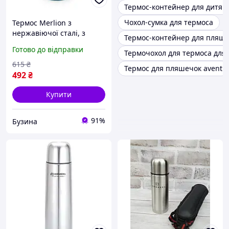
Термос-контейнер для дитячо
Чохол-сумка для термоса
Термос Merlion з
нержавіючої сталі, з
Термос-контейнер для пляшеч
чашкою в чохлі та
Готово до відправки
Термочохол для термоса для
ручкою для перенесення,
об'єм 600 мл., синій mayak
615
₴
Термос для пляшечок avent
492
₴
Купити
91%
Бузина