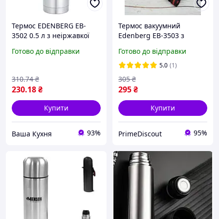
Термос EDENBERG EB-
Термос вакуумний
3502 0.5 л з неіржавкої
Edenberg EB-3503 з
сталі з поліпшеною
чохлом, 750 мл, для
Готово до відправки
Готово до відправки
термоізоляцією й чохлом
напоїв гарячих і
для зберігання і
холодних, зручний у
5.0
(1)
транспортування
використанні, стильний
310
.74
₴
305
₴
дизайн
230
.18
₴
295
₴
Купити
Купити
93%
95%
Ваша Кухня
PrimeDiscout