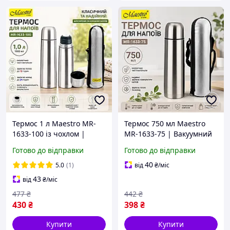
Термос 1 л Maestro MR-
Термос 750 мл Maestro
1633-100 із чохлом |
MR-1633-75 | Вакуумний
Вакуумний термос для
термос із чохлом для
Готово до відправки
Готово до відправки
гарячих і холодних напоїв
гарячих і холодних напоїв
40
5.0
(1)
від
₴
/міс
43
від
₴
/міс
477
₴
442
₴
430
₴
398
₴
Купити
Купити