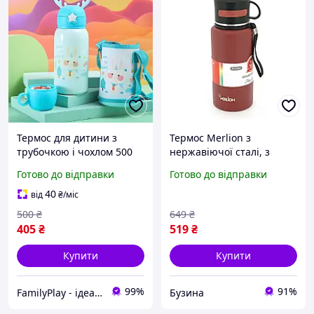
Термос для дитини з
Термос Merlion з
трубочкою і чохлом 500
нержавіючої сталі, з
мл, дитячий термос в
чашкою в чохлі та
Готово до відправки
Готово до відправки
школу Пакунок Школяра
ручкою для перенесення,
об'єм 800 мл., бардовий
40
від
₴
/міс
newyork
500
₴
649
₴
405
₴
519
₴
Купити
Купити
99%
91%
FamilyPlay - ідеальне поєднання спортивних та дитячих товарів
Бузина