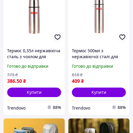
Термос 0,35л нержавіюча
Термос 500мл з
сталь з чохлом для
нержавіючої сталі для
гарячих і холодних напоїв
гарячих і холодних напоїв
Готово до відправки
Готово до відправки
з герметичним клапаном
з чохлом ТМ EMPIRE
773
₴
818
₴
386
.50
₴
409
₴
Купити
Купити
88%
88%
Trendovo
Trendovo