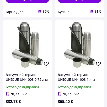
95%
91%
Гарне Діло
Бузина
Вакуумний термос
Вакуумний термос
UNIQUE UN-1003 0,75 л із
UNIQUE UN-1003 1 л із
нержавіючої сталі з
нержавіючої сталі з
Готово до відправки
Готово до відправки
чохлом Дорожній термос
чохлом Дорожній термос
UNIQUE UN-1003 750 мл
UNIQUE UN-10031 л для
33
37
від
₴
/міс
від
₴
/міс
для чаю та кави з
чаю та кави з
332
.78
₴
365
.40
₴