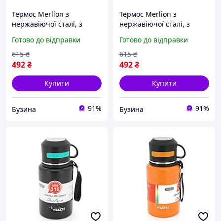
Термос Merlion з
Термос Merlion з
нержавіючої сталі, з
нержавіючої сталі, з
чашкою в чохлі та
чашкою в чохлі та
Готово до відправки
Готово до відправки
ручкою для перенесення,
ручкою для перенесення,
об'єм 600 мл., сірий sea
об'єм 600 мл., бардовий
615
₴
615
₴
sea
492
₴
492
₴
Купити
Купити
91%
91%
Бузина
Бузина