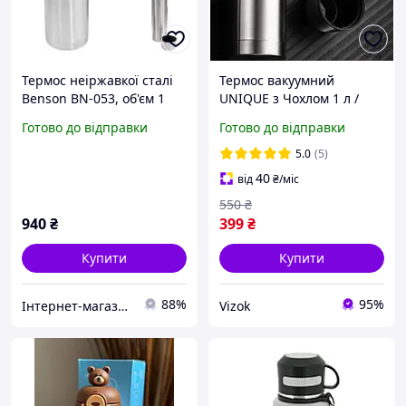
Термос неіржавкої сталі
Термос вакуумний
Benson BN-053, об'єм 1
UNIQUE з Чохлом 1 л /
літр, для холодних і
Термос-колба для чаю та
Готово до відправки
Готово до відправки
гарячих напоїв, у чохлі
напоїв / Вакуумна пляшка
для пиття 1000 мл
5.0
(5)
40
від
₴
/міс
550
₴
940
₴
399
₴
Купити
Купити
88%
95%
Інтернет-магазин Апельсин 7км
Vizok