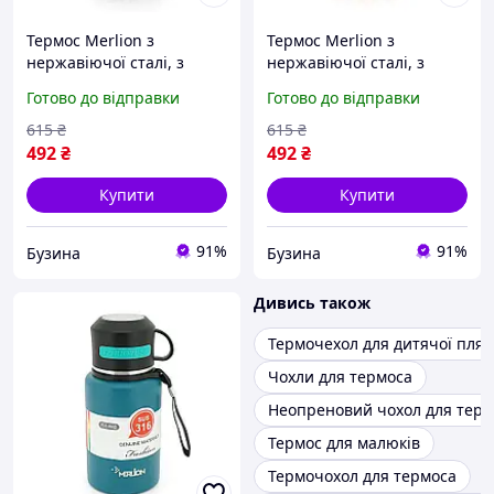
Термос Merlion з
Термос Merlion з
нержавіючої сталі, з
нержавіючої сталі, з
чашкою в чохлі та
чашкою в чохлі та
Готово до відправки
Готово до відправки
ручкою для перенесення,
ручкою для перенесення,
об'єм 600 мл., чорний
об'єм 600 мл., оранжевий
615
₴
615
₴
mayak
mayak
492
₴
492
₴
Купити
Купити
91%
91%
Бузина
Бузина
Дивись також
Термочехол для дитячої пля
Чохли для термоса
Неопреновий чохол для терм
Термос для малюків
Термочохол для термоса