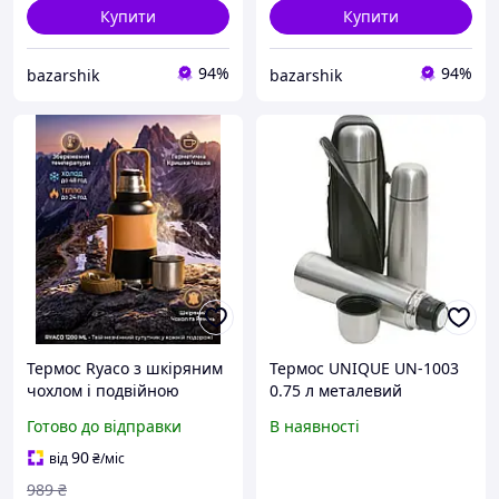
Купити
Купити
94%
94%
bazarshik
bazarshik
Термос Ryaco з шкіряним
Термос UNIQUE UN-1003
чохлом і подвійною
0.75 л металевий
вакуумною ізоляцією для
вакуумний із подвійними
Готово до відправки
В наявності
збереження температури
стінками для подорожей і
9612-DS
офісу з чохлом і
90
від
₴
/міс
кришкою-чашкою
989
₴