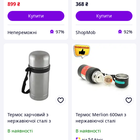
899
₴
368
₴
Купити
Купити
97%
92%
Непереможні
ShopMob
Термос харчовий з
Термос Merlion 600мл з
нержавіючої сталі з
нержавіючої сталі
чохлом UNIQUE UN-1033
чорний з чашкою чохлом
В наявності
В наявності
1 л Термос для зберігання
і ручкою для
їжі та напоїв
перенесення термос для
54
від
₴
/міс