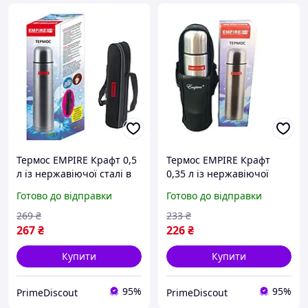
Термос EMPIRE Крафт 0,5
Термос EMPIRE Крафт
л із нержавіючої сталі в
0,35 л із нержавіючої
чохлі, з кнопкою, для
сталі в чохлі, з кнопкою,
Готово до відправки
Готово до відправки
кави, чаю та напоїв
для кави, чаю та напоїв
269
₴
233
₴
267
₴
226
₴
Купити
Купити
95%
95%
PrimeDiscout
PrimeDiscout