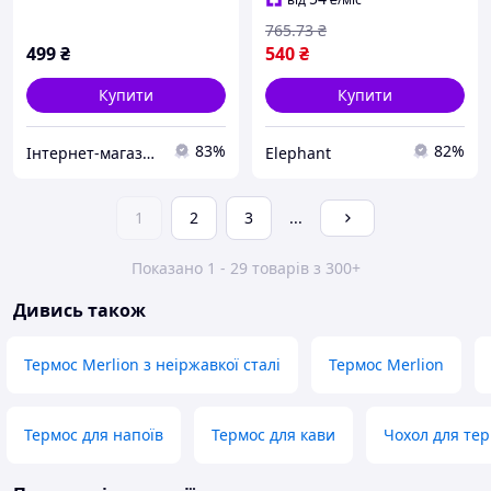
гарячих напоїв EPT
765
.73
₴
499
₴
540
₴
Купити
Купити
83%
82%
Інтернет-магазин "Віп-феєрверк"
Elephant
1
2
3
...
Показано 1 - 29 товарів з 300+
Дивись також
Термос Merlion з неіржавкої сталі
Термос Merlion
Термос для напоїв
Термос для кави
Чохол для тер