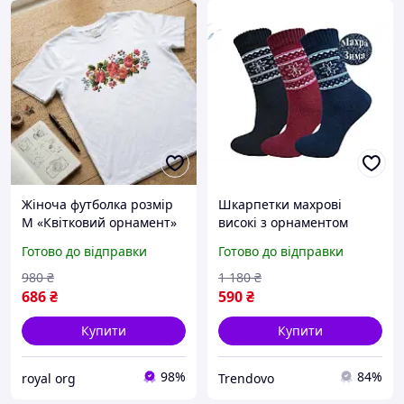
Жіноча футболка розмір
Шкарпетки махрові
M «Квітковий орнамент»
високі з орнаментом
з українським принтом
сніжинка для жінок та
Готово до відправки
Готово до відправки
стильна футболка для
чоловіків теплі 12 пар ТМ
жінок у ніжному етно
Житомир
980
₴
1 180
₴
стилі
686
₴
590
₴
Купити
Купити
98%
84%
royal org
Trendovo