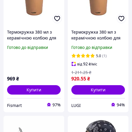
Термокружка 380 мл з
Термокружка 380 мл з
керамічною колбою для
керамічною колбою для
кави та чаю кружка
кави та чаю кружка
Готово до відправки
Готово до відправки
термос термочашка з
термос термочашка з
українським орнаментом
українським орнаментом
5.0
(1)
92
від
₴
/міс
1 211
.25
₴
969
₴
920
.55
₴
Купити
Купити
97%
94%
Fismart
LUGI