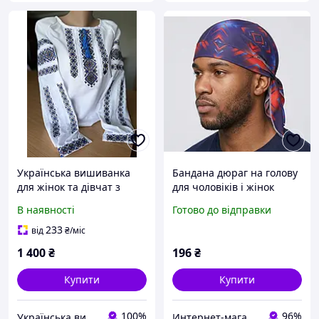
Українська вишиванка
Бандана дюраг на голову
для жінок та дівчат з
для чоловіків і жінок
синім орнаментом
тюрбан синій з червоним
В наявності
Готово до відправки
орнаментом (II) 34561
233
від
₴
/міс
1 400
₴
196
₴
Купити
Купити
100%
96%
Українська вишиванка
Интернет-магазин "Korni"