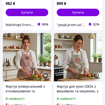
для жінок
982
₴
899
₴
Купити
Купити
96%
92%
Malishopt Етнічний одяг та головні убори, все для хрещення
"yasyk.prom.ua": інтернет-магазин текстилю для дому та готелів
Фартух універсальний з
Фартух для кухні IDEIA з
етновишивкою та
вишивкою та кишенею, з
кишенею,
захистом від плям,
В наявності
В наявності
водовідштовхувальний,
бавовна, для жінок і