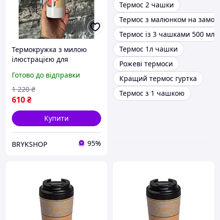
Термос 2 чашки
Термос з малюнком на замов
Термос із 3 чашками 500 мл
Термос 1л чашки
Термокружка з милою
ілюстрацією для
Рожеві термоси
любителів собак,
Готово до відправки
Кращий термос гуртка
ідеальний подарунок для
власниці улюбленця
1 220
₴
Термос з 1 чашкою
610
₴
Купити
95%
BRYKSHOP