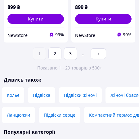
чоловіків чорний
чоловіків шоколад
899
₴
899
₴
Купити
Купити
99%
99%
NewStore
NewStore
1
2
3
...
Показано 1 - 29 товарів з 500+
Дивись також
Кольє
Підвіска
Підвіски жіночі
Жіночі брасл
Ланцюжки
Підвіски серце
Компактний термос для
Популярні категорії