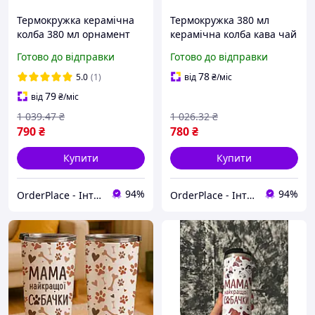
Термокружка керамічна
Термокружка 380 мл
колба 380 мл орнамент
керамічна колба кава чай
украïнської культури кава
український орнамент
Готово до відправки
Готово до відправки
чай термочашка школа
thermos cup Lugi,
термокружки кружка
термочашка кераміка
78
5.0
(1)
від
₴
/міс
термос Біла
зручний аксесуар напої
79
від
₴
/міс
1 039
.47
₴
1 026
.32
₴
790
₴
780
₴
Купити
Купити
94%
94%
OrderPlace - Інтернет-магазин товарів для дому
OrderPlace - Інтернет-магазин товарів для дому