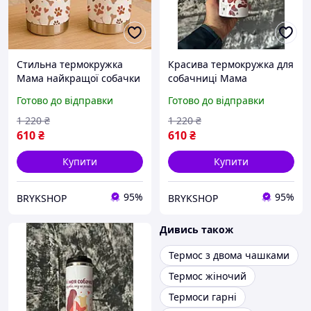
Стильна термокружка
Красива термокружка для
Мама найкращої собачки
собачниці Мама
, подарунок власниці
найкращої собачки ,
Готово до відправки
Готово до відправки
собаки, термос для
ідеальний подарунок
любителів песиків
любительці тварин
1 220
₴
1 220
₴
610
₴
610
₴
Купити
Купити
95%
95%
BRYKSHOP
BRYKSHOP
Дивись також
Термос з двома чашками
Термос жіночий
Термоси гарні