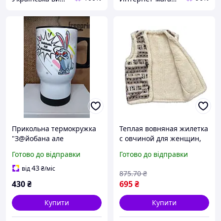
Прикольна термокружка
Теплая вовняная жилетка
"З@йобана але
с овчиной для женщин,
незламна". Кружка-
хит сезона, орнамент 48-
Готово до відправки
Готово до відправки
термос для жінок. Кружка
50р
на війну
43
від
₴
/міс
875
.70
₴
430
₴
695
₴
Купити
Купити