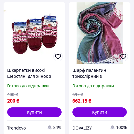
Шкарпетки високі
Шарф палантин
шерстяні для жінок з
триколірний з
норвезьким орнаментом
орнаментом для жінок
Готово до відправки
Готово до відправки
рожеві коралові для
тепла і комфорту
400
₴
697
₴
200
₴
662
.15
₴
Купити
Купити
84%
100%
Trendovo
DOVALIZY