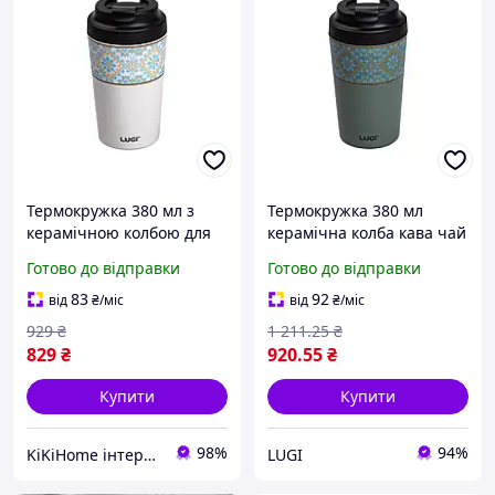
Термокружка 380 мл з
Термокружка 380 мл
керамічною колбою для
керамічна колба кава чай
кави та чаю кружка
український орнамент
Готово до відправки
Готово до відправки
термос термочашка з
thermos cup Lugi, кружка
українським орнаментом
термос кераміка
83
92
від
₴
/міс
від
₴
/міс
практичний аксесуар
929
₴
1 211
.25
₴
829
₴
920
.55
₴
Купити
Купити
98%
94%
KiKiHome інтернет-магазин якісних товарів для дому
LUGI