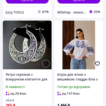
87%
93%
Jizzy TOOLS
MDshop - економія поруч
Ретро сережки з
Блуза для жінок з
візерунком елегантні для
вишивкою гладдю біла з
дівчат жінок подарунку
синім орнаментом з
В наявності
Готово до відправки
ажурний візерунок
мусліну довгий рукав S XL
сріблясті
26
147
від
₴
/міс
від
₴
/міс
355
₴
265
₴
1 466
₴