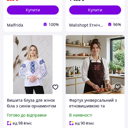
Купити
Купити
100%
96%
Malfrida
Malishopt Етнічний одяг та головні убори, все для хрещення
Вишита блуза для жінок
Фартух універсальний з
біла з синім орнаментом
етновишивкою та
святковий український
кишенею IDEIA,
Готово до відправки
В наявності
стиль довгий рукав XS
водовідштовхувальний,
XXXXL
бавовна, великий розмір,
98
90
від
₴
/міс
від
₴
/міс