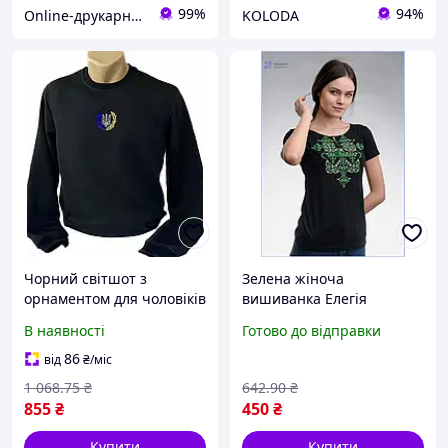
99%
94%
Online-друкарня "Формат плюс". ФОП Короткевич С.О.
KOLODA
Чорний світшот з
Зелена жіноча
орнаментом для чоловіків
вишиванка Елегія
і жінок Туреччина розмір
футболка з етнічним
В наявності
Готово до відправки
S M з 2 ниток тканини
орнаментом стильний
український одяг для
86
від
₴
/міс
жінок МШоп1
1 068
.75
₴
642
.90
₴
855
₴
450
₴
Купити
Купити