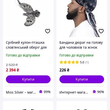
Срібний кулон-пташка
Бандана дюраг на голову
слов'янський оберіг для
для чоловіків та жінок
жінки «Горлиця» кулон з
тюрбан чорний з білим
Готово до відправки
Готово до відправки
українським орнаментом
орнаментом (II) 34314
5.0
(1)
2 520
₴
2 394
₴
226
₴
Купити
Купити
99%
96%
Miss Silver – магазин ювелірних виробів зі срібла
Интернет-магазин "Korni"