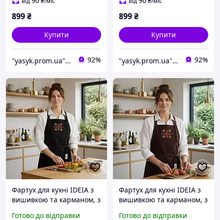
бавовна, великий розмір,
чоловіків сірий
90
90
від
₴
/міс
від
₴
/міс
для жінок
899
₴
899
₴
Купити
Купити
92%
92%
"yasyk.prom.ua": інтернет-магазин текстилю для дому та готелів
"yasyk.prom.ua": інтернет-магазин текстилю для дому та готелів
Фартух для кухні IDEIA з
Фартух для кухні IDEIA з
вишивкою та карманом, з
вишивкою та карманом, з
захистом від плям,
захистом від плям,
Готово до відправки
Готово до відправки
бавовна, для жінок та
бавовна, для жінок та