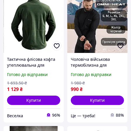
Тактична флісова кофта
Чоловіча військова
утеплювальна для
термобілизна для
військових і туристів із
чоловіків, чоловічий
Готово до відправки
Готово до відправки
кишенями й
комплект термобілизни
ергономічним кроєм
для повсякденного
1 693
.50
₴
1 980
₴
FLAME
носіння та холодної
1 129
₴
990
₴
п|BUY NOW
Купити
Купити
96%
88%
Веселка
Це — треба!