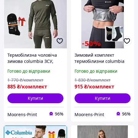
Термобілизна чоловіча
Зимовий комплект
зимова columbia ЗСУ,
термобілизни columbia
флісова найкраща якісне
для спорту, термобілизна
Готово до відправки
Готово до відправки
армейське + шкарпетки
columbia omni heat +
Mр
шкарпетки в подарунок
1 770
₴/комплект
1 830
₴/комплект
885
₴/комплект
915
₴/комплект
Купити
Купити
96%
96%
Moorens-Print
Moorens-Print