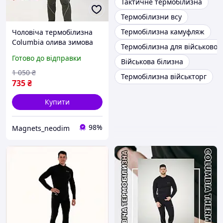
Тактичне термобілизна
Термобілизни всу
Термобілизна камуфляж
Чоловіча термобілизна
Columbia олива зимова
Термобілизна для військовос
на флісі S-2XL ,
Готово до відправки
Військова білизна
дляповсякденного
використання +
1 050
₴
Термобілизна військторг
термошкарпетки в
735
₴
подарунок
Купити
98%
Magnets_neodim