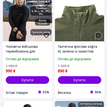
Чоловіча військова
Тактична флісова кофта
термобілизна для
XL зелена із захистом
чоловіків, чоловіча
ліктів і кишенею для
Готово до відправки
Готово до відправки
термобілизна для
військових і туристів
повсякденного носіння та
FLAME
1 980
₴
1 335
₴
холодно| ХІТОВИЙ
990
₴
890
₴
Купити
Купити
93%
96%
Хітові товари
Веселка