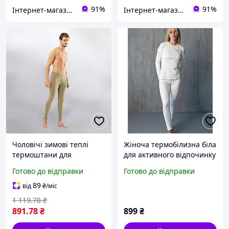
91%
91%
Інтернет-магазин Allegoriya
Інтернет-магазин Allegoriya
Чоловічі зимові теплі
Жіноча термобілизна біла
термоштани для
для активного відпочинку
військових та зсу,
та військових Waude
Готово до відправки
Готово до відправки
армійська термобілизна з
(антиалергенна тканина)
поліспандексу бежеве
89
від
₴
/міс
розмір 2XL ALLe533
1 119
.78
₴
891
.78
₴
899
₴