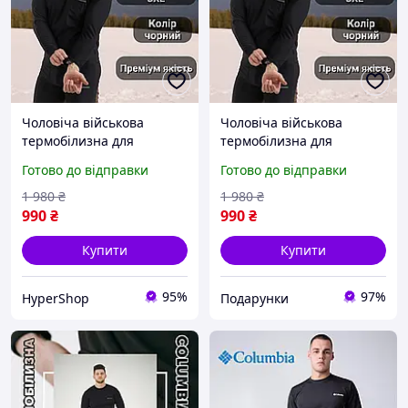
Чоловіча військова
Чоловіча військова
термобілизна для
термобілизна для
чоловіків, чоловічий
чоловіків, чоловічий
Готово до відправки
Готово до відправки
комплект термобілизни
комплект термобілизни
для повсякденного
для повсякденного
1 980
₴
1 980
₴
носіння та холодної
носіння та холодної
990
₴
990
₴
погоди
погоди
Купити
Купити
95%
97%
HyperShop
Подарунки