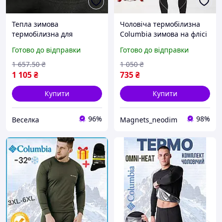
Тепла зимова
Чоловіча термобілизна
термобілизна для
Columbia зимова на флісі
чоловіків комплект із
S-2XL, для військових та
Готово до відправки
Готово до відправки
лонгслівом і кальсонів
повсякденного
для активного відпочинку
використання +
1 657
.50
₴
1 050
₴
FLAME
термошкарпетки в
1 105
₴
735
₴
подарунок
Купити
Купити
96%
98%
Веселка
Magnets_neodim