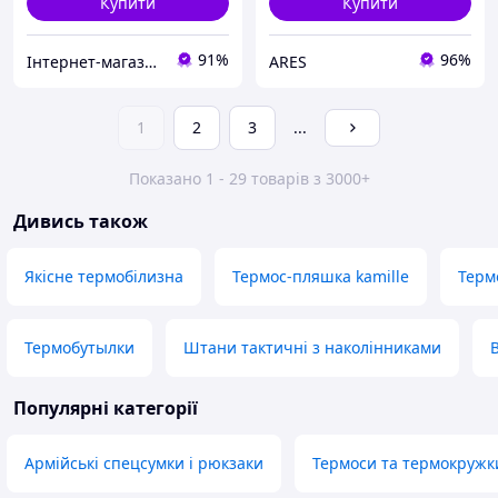
Купити
Купити
91%
96%
Інтернет-магазин Allegoriya
ARES
1
2
3
...
Показано 1 - 29 товарів з 3000+
Дивись також
Якісне термобілизна
Термос-пляшка kamille
Терм
Термобутылки
Штани тактичні з наколінниками
Популярні категорії
Армійські спецсумки і рюкзаки
Термоси та термокружк