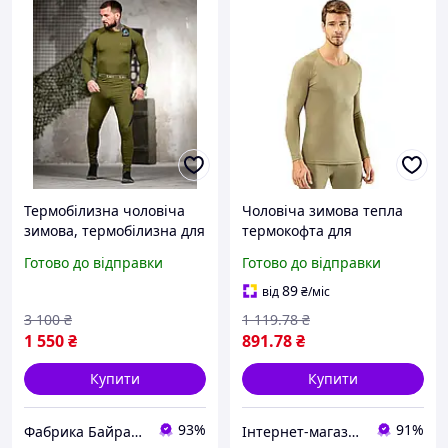
Термобілизна чоловіча
Чоловіча зимова тепла
зимова, термобілизна для
термокофта для
військових або туристів
військових та зсу,
Готово до відправки
Готово до відправки
Зелений Олива
армійська термобілизна з
поліспандексу бежева
89
від
₴
/міс
розмір S-M ALLe529
3 100
₴
1 119
.78
₴
1 550
₴
891
.78
₴
Купити
Купити
93%
91%
Фабрика Байрактар - магазин тактичного спорядження
Інтернет-магазин Allegoriya