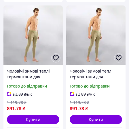
Чоловічі зимові теплі
Чоловічі зимові теплі
термоштани для
термоштани для
військових та зсу,
військових та зсу,
Готово до відправки
Готово до відправки
армійська термобілизна з
армійська термобілизна з
поліспандексу бежеве
поліспандексу бежеве
89
89
від
₴
/міс
від
₴
/міс
розмір S-M ALLe531
розмір L-XL ALLe532
1 119
.78
₴
1 119
.78
₴
891
.78
₴
891
.78
₴
Купити
Купити