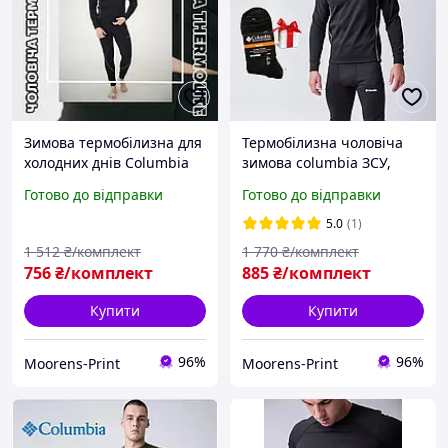
Зимова термобілизна для
Термобілизна чоловіча
холодних днів Columbia
зимова columbia ЗСУ,
для армії тактична,
флісова найкраща якісне
Готово до відправки
Готово до відправки
Чоловіча термобілизна
армейське + шкарпетки в
коламбія
подарунок
5.0
(1)
1 512
₴/комплект
1 770
₴/комплект
756
₴/комплект
885
₴/комплект
Купити
Купити
96%
96%
Moorens-Print
Moorens-Print