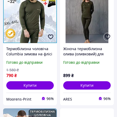
Термобілизна чоловіча
Жіноча термобілизна
Columbia зимова на флісі
олива (оливковий) для
кофта та штани кольору
активного відпочинку і
Готово до відправки
Готово до відправки
хакі та в подарунок
військових Military
шкарпетки для
(антиалергенна тканина)
1 580
₴
військового Moor-р
790
₴
899
₴
Купити
Купити
96%
96%
Moorens-Print
ARES