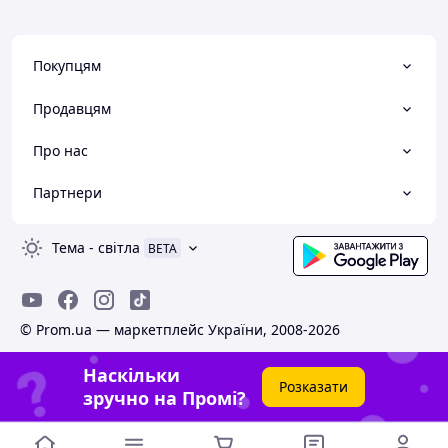
Покупцям
Продавцям
Про нас
Партнери
Тема
-
світла
BETA
© Prom.ua — маркетплейс України, 2008-2026
Наскільки
Розказати
зручно на Промі?