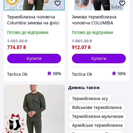
Термобілизна чоловіча
Зимова термобілизна
Columbia зимова на флісі
чоловіча COLUMBIA
кофта та штани кольору
OMNI-HEAT в комплекті
Готово до відправки
Готово до відправки
хакі та в подарунок
кофта та штани чорного
шкарпетки для
кольору повсякденна для
1 581
.36
₴
1 861
.36
₴
військового Tactic
військових Tactic
774
.87
₴
912
.07
₴
Купити
Купити
98%
98%
Tactica Ok
Tactica Ok
Дивись також
Термобілизна зсу
Військове термобілизна
Термобілизна мультикам
Армійське термобілизна