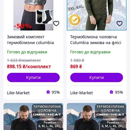
Зимовий комплект
Термобілизна чоловіча
термобілизни columbia
Columbia зимова на флісі
для спорту, термобілизна
кофта та штани кольору
Готово до відправки
Готово до відправки
columbia omni heat +
хакі та в подарунок
шкарпетки LikeM
шкарпетки для
1 633
₴/комплект
1 580
₴
військового LikeM
898
.15
₴/комплект
869
₴
Купити
Купити
95%
95%
Like-Market
Like-Market