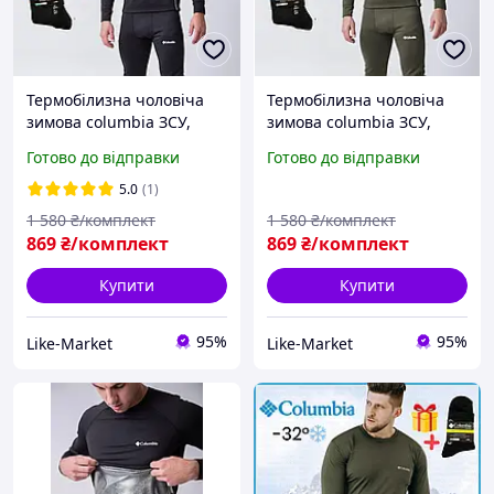
Термобілизна чоловіча
Термобілизна чоловіча
зимова columbia ЗСУ,
зимова columbia ЗСУ,
флісова найкраща якісне
флісова найкраща якісне
Готово до відправки
Готово до відправки
армейське + шкарпетки в
армейське + шкарпетки
подарунок LikeM
LikeM
5.0
(1)
1 580
₴/комплект
1 580
₴/комплект
869
₴/комплект
869
₴/комплект
Купити
Купити
95%
95%
Like-Market
Like-Market