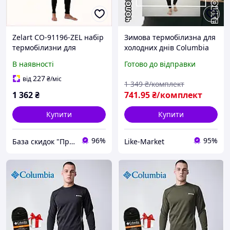
Zelart CO-91196-ZEL набір
Зимова термобілизна для
термобілизни для
холодних днів Columbia
чоловіків 2XL K897M1P841
для армії тактична,
В наявності
Готово до відправки
Чоловіча термобілизна
коламбія LikeM
227
від
₴
/міс
1 349
₴/комплект
1 362
₴
741
.95
₴/комплект
Купити
Купити
96%
95%
База скидок "ПромоКот"
Like-Market