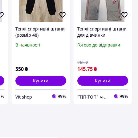
Теплі спортивні штани
Теплі спортивні штани
(розмір 48)
для дівчинки
В наявності
Готово до відправки
265
₴
550
₴
145
.75
₴
Купити
Купити
8%
99%
99%
Vit shop
"ТІП-ТОП" м-н дитячого та підліткового взуття