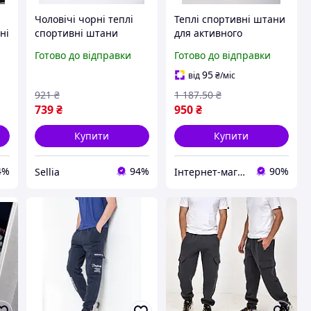
Чоловічі чорні теплі
Теплі спортивні штани
ні
спортивні штани
для активного
однотонні Sellia
відпочинку Nike
Готово до відправки
Готово до відправки
утеплені чорні пряма
штанина фліс кишені
95
від
₴
/міс
на змійці
921
₴
1 187
.50
₴
739
₴
950
₴
Купити
Купити
4%
94%
90%
Sellia
Інтернет-магазин Look 100 Clothes