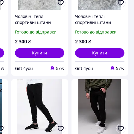
Чоловічі теплі
Чоловічі теплі
спортивні штани
спортивні штани
ни
Lacoste | Зимові штани
Lacoste | Зимові штани
Готово до відправки
Готово до відправки
на флісі | Premium
на флісі | Premium
Quality | Туреччина |
Quality | Туреччина |
2 300
₴
2 300
₴
100% Cotton
100% Cotton
Купити
Купити
7%
97%
97%
Gift 4you
Gift 4you