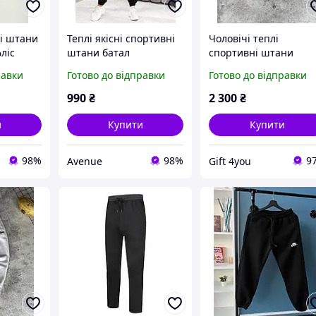
ні штани
Теплі якісні спортивні
Чоловічі теплі
ліс
штани батал
спортивні штани
Lacoste | Зимові шта
равки
Готово до відправки
Готово до відправки
на флісі | Premium
Quality | Туреччина |
990
₴
2 300
₴
100% Cotton
и
Купити
Купити
98%
98%
9
Avenue
Gift 4you