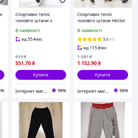
ні
Спортивні теплі
Спортивні теплі
чоловічі штани з
чоловічі штани Hector
кишеннями зимові з
карго з кишеннями
В наявності
В наявності
-
манжетом трикотаж на
зимові з манжетом
флісі чорні
футер тринитка на
55
від
₴
/міс
5.0
(1)
флісі графітовий
115
від
₴
/міс
613
₴
1 281
₴
551
.70
₴
1 152
.90
₴
Купити
Купити
8%
98%
98%
Інтернет-магазин одягу та взуття "Obnofka"
Інтернет-магазин одягу та взуття "Obnofka"