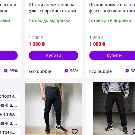
ні штани
Штани аніме теплі на
Штани аніме теплі н
вічі
флісі спортивні штани
флісі спортивні штан
а на
чоловічі жіночі чорні
чоловічі жіночі чорні
равки
Готово до відправки
Готово до відправки
рні
1 200
₴
1 200
₴
1 080
₴
1 080
₴
и
Купити
Купити
98%
98%
9
Eco bubble
Eco bubble
Чоловічі теплі спортивні штани
Чоловічі спортивні штани на флісі
Спортивні штани зимові
Чоловічі спортивні штани на хутрі
Чоловічі штани трехнитка