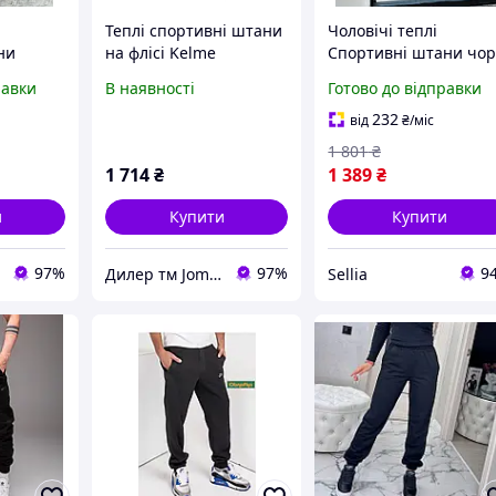
Теплі спортивні штани
Чоловічі теплі
ни
на флісі Kelme
Спортивні штани чор
ві штани
3891365.9000
N4 black Sellia
равки
В наявності
Готово до відправки
mium
ччина |
232
від
₴
/міс
1 801
₴
1 714
₴
1 389
₴
и
Купити
Купити
97%
97%
9
Дилер тм Joma в Україні - joma.in.ua
Sellia