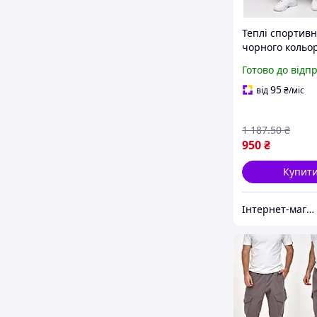
Теплі спортив
чорного кольор
Утеплені штан
Готово до відп
чорньо на ман
зимового сезо
95
від
₴
/міс
1 187
.50
₴
950
₴
Купит
Інтернет-магазин Look 100 Clothes