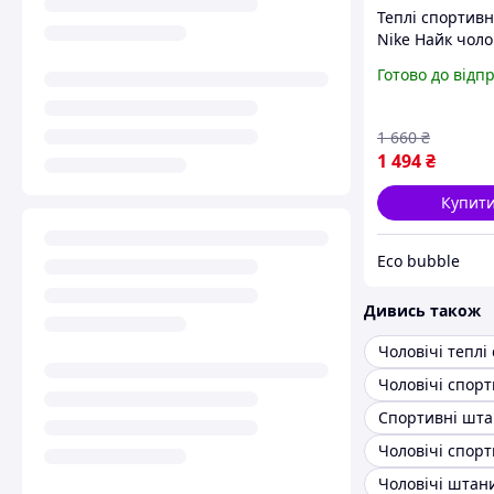
Теплі спортив
Nike Найк чоло
жіночі тринитк
Готово до відп
флісі зимові чо
1 660
₴
1 494
₴
Купит
Eco bubble
Дивись також