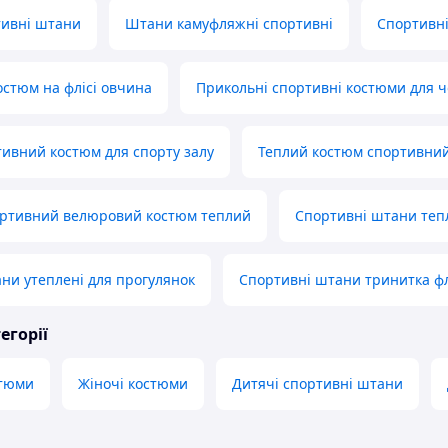
тивні штани
Штани камуфляжні спортивні
Спортивні
стюм на флісі овчина
Прикольні спортивні костюми для ч
ивний костюм для спорту залу
Теплий костюм спортивни
ортивний велюровий костюм теплий
Спортивні штани тепл
ни утеплені для прогулянок
Спортивні штани тринитка фл
егорії
стюми
Жіночі костюми
Дитячі спортивні штани