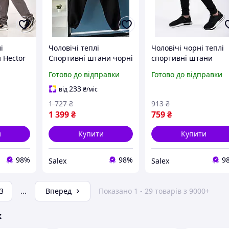
і
Чоловічі теплі
Чоловічі чорні теплі
 Hector
Спортивні штани чорні
спортивні штани
нями
N4 black Salex
однотонні Salex
Готово до відправки
Готово до відправки
етами
ісі
233
від
₴
/міс
ликі
1 727
₴
913
₴
1 399
₴
759
₴
и
Купити
Купити
98%
98%
9
Salex
Salex
3
...
Вперед
Показано 1 - 29 товарів з 9000+
ж