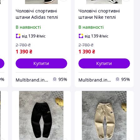
Чоловічі спортивні
Чоловічі спортивні
штани Adidas теплі
штани Nike теплі
о
зимові спортивні
спортивні штани Найк
В наявності
В наявності
штани Адідас зі
зимові на флісі темно-
смужками чорні
сині
139
139
від
₴
/міс
від
₴
/міс
т
2 780
₴
2 780
₴
1 390
₴
1 390
₴
Купити
Купити
9%
95%
95%
Multibrand.in.ua
Multibrand.in.ua