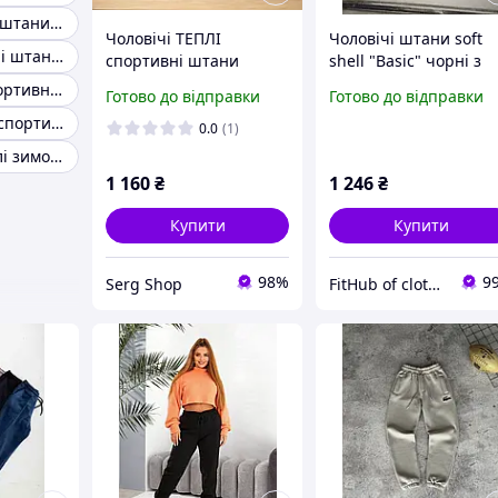
Сірі спортивні штани фліс
Чоловічі ТЕПЛІ
Чоловічі штани soft
Теплі спортивні штани під манжет
спортивні штани
shell "Basic" чорні з
Shooter на
водонепромокальног
Якісні теплі спортивні штани
Готово до відправки
Готово до відправки
манжеті.Тенмо-cині.
матеріалу на флісі до
Теплі чоловічі спортивні штани на флісі чорні
XXL
-10 теплі Демісезонні
0.0
(1)
спортивні штани соф
Спортивні теплі зимові штани
1 160
₴
1 246
₴
Купити
Купити
98%
9
Serg Shop
FitHub of clothes