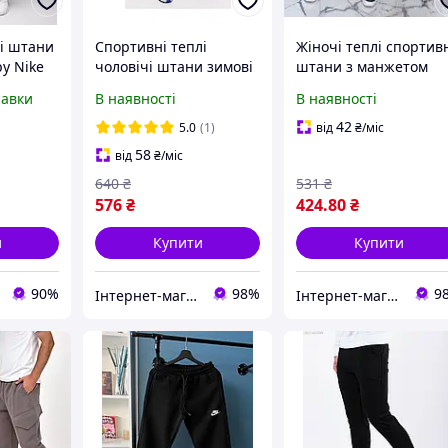
ні штани
Спортивні теплі
Жіночі теплі спортив
у Nike
чоловічі штани зимові
штани з манжетом
и-
з манжетами трикотаж
трикотажні на флісі
равки
В наявності
В наявності
жеті для
на флісі темно-сірі,
темно-сині розмір 42
ну
великі розміри (56-64)
50
42
5.0
(1)
від
₴
/міс
58
від
₴
/міс
640
₴
531
₴
576
₴
424
.80
₴
и
Купити
Купити
90%
98%
9
Інтернет-магазин одягу та взуття "Obnofka"
Інтернет-магазин одягу та взуття "Obnofka"