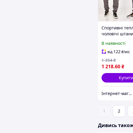
Спортивні тепл
чоловічі штани
карго з кишен
В наявності
зимові з манж
трикотаж на фл
122
від
₴
/міс
темний сірі ве
1 354
₴
розміри
1 218
.60
₴
Купит
Інтернет-магазин одягу та взуття "Obnofka"
1
2
Дивись тако