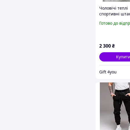
Чоловічі теплі
спортивні шта
Lacoste | Зимо
Готово до відп
на флісі | Pre
Quality | Туре
100% Cotton
2 300
₴
Купит
Gift 4you