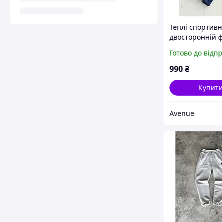
Теплі спортив
двосторонній ф
Готово до відп
990
₴
Купит
Avenue