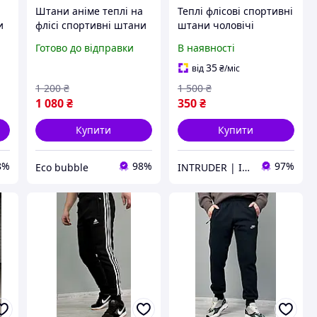
а
Штани аніме теплі на
Теплі флісові спортивні
и
флісі спортивні штани
штани чоловічі
чоловічі жіночі чорні
Intruder сучасні
Готово до відправки
В наявності
універсальні штани
для щоденного носіння
35
від
₴
/міс
1 200
₴
1 500
₴
1 080
₴
350
₴
Купити
Купити
8%
98%
97%
Eco bubble
INTRUDER | Інтернет- магазин одягу