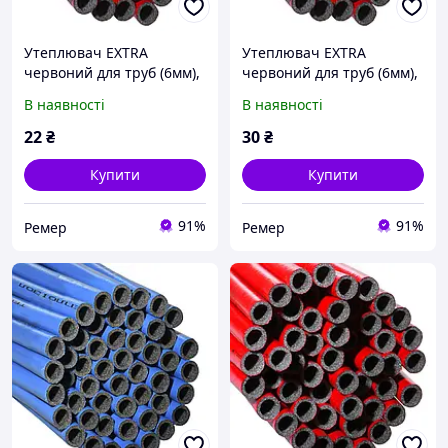
Утеплювач EXTRA
Утеплювач EXTRA
червоний для труб (6мм),
червоний для труб (6мм),
ф28 ламінований
ф35 ламінований
В наявності
В наявності
Теплоізол
Теплоізол
22
₴
30
₴
Купити
Купити
91%
91%
Ремер
Ремер