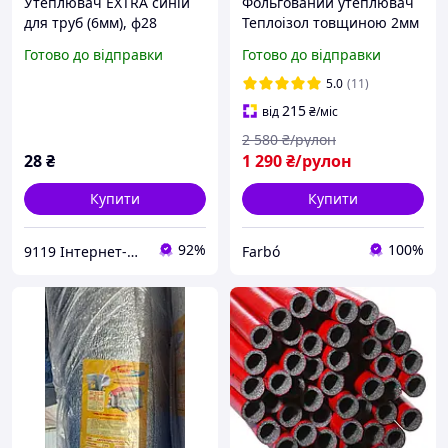
Утеплювач EXTRA синій
Фольгований утеплювач
для труб (6мм), ф28
Теплоізол товщиною 2мм
ламінований Теплоізол
ППЕ ламінований
Готово до відправки
Готово до відправки
металізованим покриттям
спінений пінопоіетилен в
5.0
(11)
рулоні 50 квадратів
215
від
₴
/міс
2 580
₴/рулон
28
₴
1 290
₴/рулон
Купити
Купити
92%
100%
9119 Інтернет-магазин
Farbо́