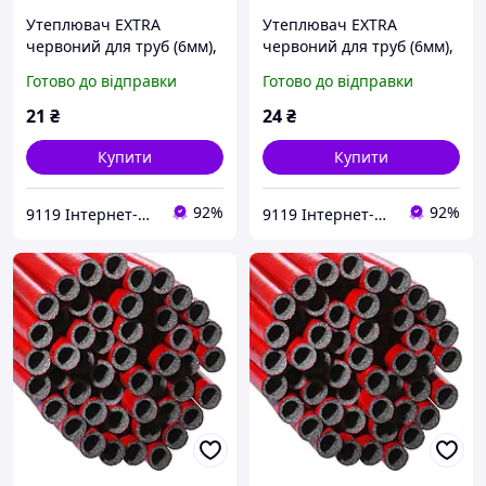
Утеплювач EXTRA
Утеплювач EXTRA
червоний для труб (6мм),
червоний для труб (6мм),
ф18 ламінований
ф22 ламінований
Готово до відправки
Готово до відправки
Теплоізол
Теплоізол
21
₴
24
₴
Купити
Купити
92%
92%
9119 Інтернет-магазин
9119 Інтернет-магазин