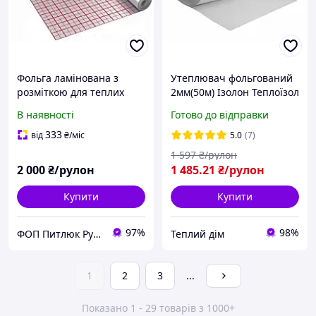
Фольга ламінована з
Утеплювач фольгований
розміткою для теплих
2мм(50м) Ізолон Теплоїзол
підлог 50м Теплоізол
Поліізол Фольгоизол з
В наявності
Готово до відправки
(Україна)
пінополіетилену
333
від
₴
/міс
5.0
(7)
1 597
₴/рулон
2 000
₴/рулон
1 485
.21
₴/рулон
Купити
Купити
97%
98%
ФОП Питлюк Руслан Ярославович
Теплий дім
1
2
3
...
Показано 1 - 29 товарів з 1000+