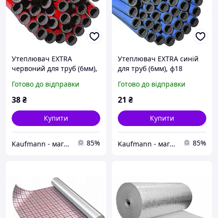
Утеплювач EXTRA
Утеплювач EXTRA синій
червоний для труб (6мм),
для труб (6мм), ф18
ф35 ламінований
ламінований Теплоізол
Готово до відправки
Готово до відправки
Теплоізол
38
₴
21
₴
Купити
Купити
85%
85%
Kaufmann - магазин сантехніки
Kaufmann - магазин сантехніки