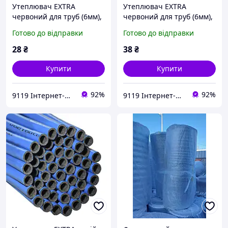
Утеплювач EXTRA
Утеплювач EXTRA
червоний для труб (6мм),
червоний для труб (6мм),
ф28 ламінований
ф35 ламінований
Готово до відправки
Готово до відправки
Теплоізол
Теплоізол
28
₴
38
₴
Купити
Купити
92%
92%
9119 Інтернет-магазин
9119 Інтернет-магазин