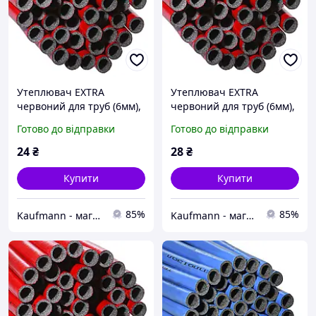
Утеплювач EXTRA
Утеплювач EXTRA
червоний для труб (6мм),
червоний для труб (6мм),
ф22 ламінований
ф28 ламінований
Готово до відправки
Готово до відправки
Теплоізол
Теплоізол
24
₴
28
₴
Купити
Купити
85%
85%
Kaufmann - магазин сантехніки
Kaufmann - магазин сантехніки