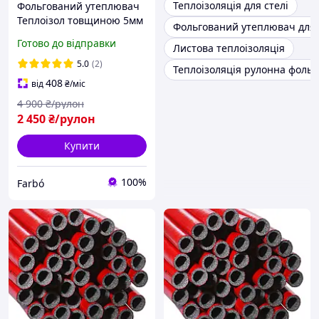
Теплоізоляція для стелі
Фольгований утеплювач
Теплоізол товщиною 5мм
Фольгований утеплювач для 
ППЕ ламінований
Готово до відправки
Листова теплоізоляція
металізованим покриттям
спінений пінополіетилен
5.0
(2)
Теплоізоляція рулонна фоль
в рулоні 50 квадратів
408
від
₴
/міс
4 900
₴/рулон
2 450
₴/рулон
Купити
100%
Farbо́