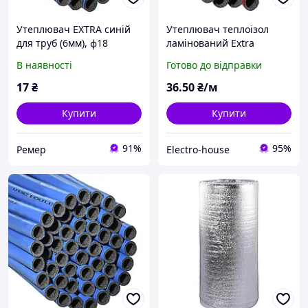
Утеплювач EXTRA синій
Утеплювач теплоізол
для труб (6мм), ф18
ламінований Extra
ламінований Теплоізол
червоний d42 для труб
В наявності
Готово до відправки
d40
17
₴
36
.50
₴/м
Купити
Купити
91%
95%
Ремер
Electro-house