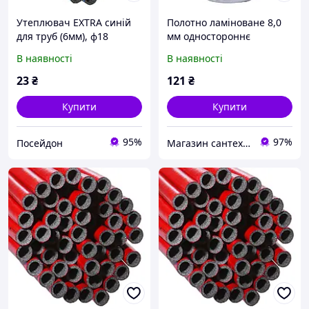
Утеплювач EXTRA синій
Полотно ламіноване 8,0
для труб (6мм), ф18
мм одностороннє
ламінований Теплоізол
Теплоізол шир.-100см
В наявності
В наявності
(000020189)
(продається лише
рулонами)
23
₴
121
₴
Купити
Купити
95%
97%
Посейдон
Магазин сантехніки "Теплокомфорт"