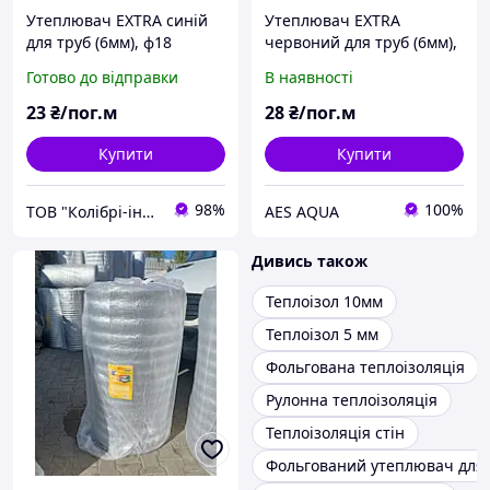
Утеплювач EXTRA синій
Утеплювач EXTRA
для труб (6мм), ф18
червоний для труб (6мм),
ламінований Теплоізол
ф28 ламінований
Готово до відправки
В наявності
(000020189)
Теплоізол
23
₴/пог.м
28
₴/пог.м
Купити
Купити
98%
100%
ТОВ "Колібрі-інвест"
AES AQUA
Дивись також
Теплоізол 10мм
Теплоізол 5 мм
Фольгована теплоізоляція
Рулонна теплоізоляція
Теплоізоляція стін
Фольгований утеплювач для 