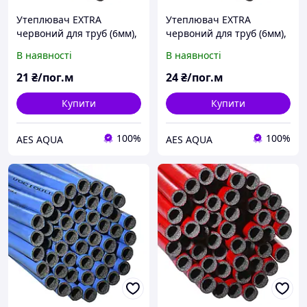
Утеплювач EXTRA
Утеплювач EXTRA
червоний для труб (6мм),
червоний для труб (6мм),
ф18 ламінований
ф22 ламінований
В наявності
В наявності
Теплоізол
Теплоізол
21
₴/пог.м
24
₴/пог.м
Купити
Купити
100%
100%
AES AQUA
AES AQUA