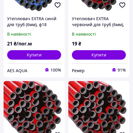
Утеплювач EXTRA синій
Утеплювач EXTRA
для труб (6мм), ф18
червоний для труб (6мм),
ламінований Теплоізол
ф22 ламінований
В наявності
В наявності
Теплоізол
21
₴/пог.м
19
₴
Купити
Купити
100%
91%
AES AQUA
Ремер