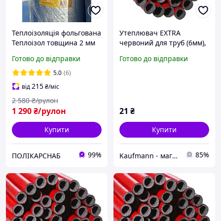
Теплоізоляція фольгована
Утеплювач EXTRA
Теплоізол товщина 2 мм
червоний для труб (6мм),
рулон 50м2 полотно
ф18 ламінований
Готово до відправки
Готово до відправки
спінений ППЕ з
Теплоізол
ламінованим
5.0
(6)
одностороннім покриттям
215
від
₴
/міс
2 580
₴/рулон
1 290
₴/рулон
21
₴
Купити
Купити
99%
85%
ПОЛІКАРСНАБ
Kaufmann - магазин сантехніки