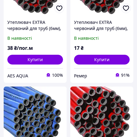
Утеплювач EXTRA
Утеплювач EXTRA
червоний для труб (6мм),
червоний для труб (6мм),
ф35 ламінований
ф18 ламінований
В наявності
В наявності
Теплоізол
Теплоізол
38
₴/пог.м
17
₴
Купити
Купити
100%
91%
AES AQUA
Ремер