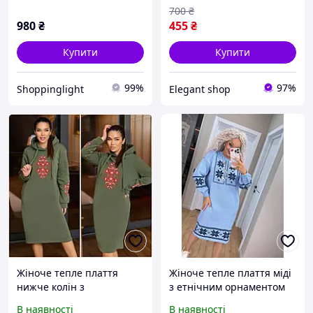
700
₴
980
₴
455
₴
Купити
Купити
99%
97%
Shoppinglight
Elegant shop
Жіноче тепле плаття
Жіноче тепле плаття міді
нижче колін з
з етнічним орнаментом
орнаментом, на флісі з
в'язання 44-58 Мод 5078
В наявності
В наявності