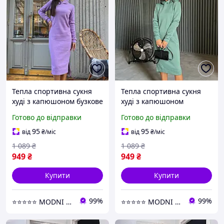
Тепла спортивна сукня
Тепла спортивна сукня
худі з капюшоном бузкове
худі з капюшоном
жіноче плаття толстовка
оливкове жіноче плаття
Готово до відправки
Готово до відправки
на флісі зимова тепла
толстовка на флісі зимова
сукня міді
тепла сукня міді
95
95
від
₴
/міс
від
₴
/міс
1 089
₴
1 089
₴
949
₴
949
₴
Купити
Купити
99%
99%
⭐⭐⭐⭐⭐ MODNI ⭐⭐⭐⭐⭐
⭐⭐⭐⭐⭐ MODNI ⭐⭐⭐⭐⭐