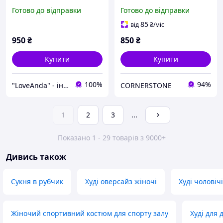
сірого кольору
верхом, 42, 44, 46, 48,
Готово до відправки
Готово до відправки
.блакитний, моко,
чорний, котон.
85
від
₴
/міс
950
₴
850
₴
Купити
Купити
100%
94%
"LoveAnda" - інтернет-магазин одягу та аксесуарів
CORNERSTONE
1
2
3
...
Показано 1 - 29 товарів з 9000+
Дивись також
Сукня в рубчик
Худі оверсайз жіночі
Худі чоловічі
Жіночий спортивний костюм для спорту залу
Худі для 