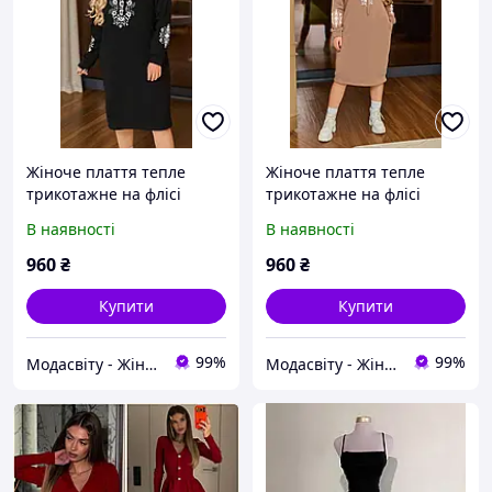
Жіноче плаття тепле
Жіноче плаття тепле
трикотажне на флісі
трикотажне на флісі
нижче колін з
нижче колін з
В наявності
В наявності
орнаментом, з
орнаментом, з
капюшоном р-42-56
капюшоном р-42-56
960
₴
960
₴
чорне
капучино
Купити
Купити
99%
99%
Модасвіту - Жіночий одяг
Модасвіту - Жіночий одяг