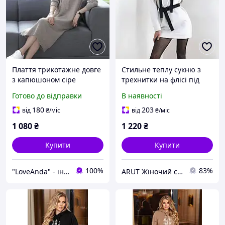
Плаття трикотажне довге
Стильне теплу сукню з
з капюшоном сіре
трехнитки на флісі під
пояс з капюшоном
Готово до відправки
В наявності
180
203
від
₴
/міс
від
₴
/міс
1 080
₴
1 220
₴
Купити
Купити
100%
83%
"LoveAnda" - інтернет-магазин одягу та аксесуарів
ARUT Жіночий стильний одяг від українського виробника