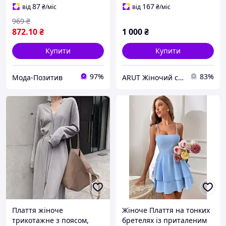
87
167
від
₴
/міс
від
₴
/міс
969
₴
872
.10
₴
1 000
₴
Купити
Купити
97%
83%
Мода-Позитив
ARUT Жіночий стильний одяг від українського виробника
Плаття жіноче
Жіноче Плаття на тонких
трикотажне з поясом,
бретелях із приталеним