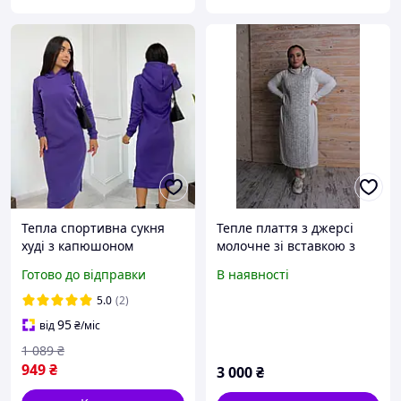
Тепла спортивна сукня
Тепле плаття з джерсі
худі з капюшоном
молочне зі вставкою з
фіолетове жіноче плаття
тканини Шанель
Готово до відправки
В наявності
толстовка на флісі зимова
тепла сукня міді
5.0
(2)
95
від
₴
/міс
1 089
₴
949
₴
3 000
₴