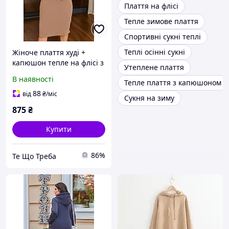
Плаття на флісі
Тепле зимове плаття
Спортивні сукні теплі
Теплі осінні сукні
Жіноче плаття худі +
капюшон тепле на флісі з
Утеплене плаття
Кишенями
В наявності
Тепле плаття з капюшоном
88
від
₴
/міс
Сукня на зиму
875
₴
Купити
86%
Те Що Треба