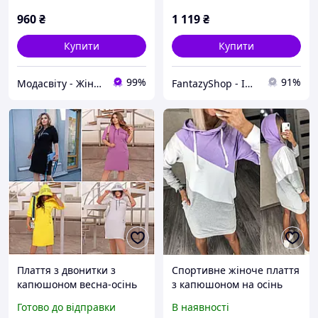
капюшоном р-42-56 хакі
960
₴
1 119
₴
Купити
Купити
99%
91%
Модасвіту - Жіночий одяг
FantazyShop - Інтернет магазин товарів для всіх і кожного
Плаття з двонитки з
Спортивне жіноче плаття
капюшоном весна-осінь
з капюшоном на осінь
розмір батал
Готово до відправки
В наявності