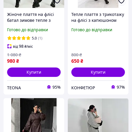
Жіноче плаття на флісі
Тепле плаття з трикотажу
батал зимове тепле з
на флісі з капюшоном
капюшоном
вільного крою великі
Готово до відправки
Готово до відправки
розміри
5.0
(1)
98
від
₴
/міс
1 080
₴
800
₴
980
₴
650
₴
Купити
Купити
95%
97%
ТEONA
КОНФЕТЮР