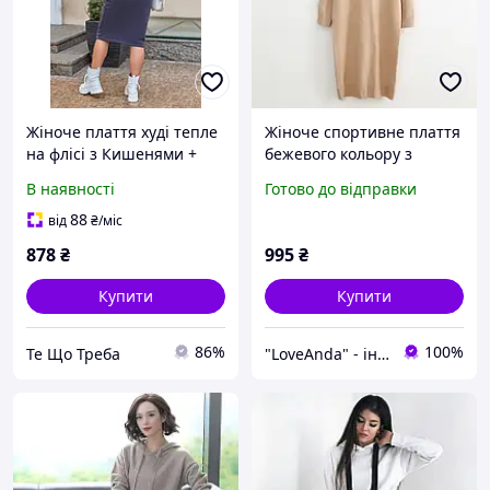
Жіноче плаття худі тепле
Жіноче спортивне плаття
на флісі з Кишенями +
бежевого кольору з
капюшон
капюшоном
В наявності
Готово до відправки
88
від
₴
/міс
878
₴
995
₴
Купити
Купити
86%
100%
Те Що Треба
"LoveAnda" - інтернет-магазин одягу та аксесуарів