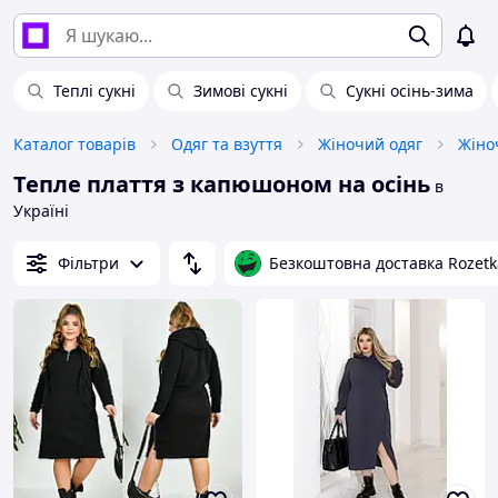
Теплі сукні
Зимові сукні
Сукні осінь-зима
Каталог товарів
Одяг та взуття
Жіночий одяг
Жіноч
Тепле плаття з капюшоном на осінь
в
Україні
Фільтри
Безкоштовна доставка Rozetk