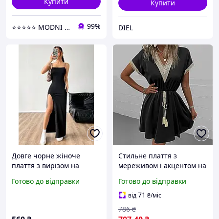
Купити
Купити
99%
⭐⭐⭐⭐⭐ MODNI ⭐⭐⭐⭐⭐
DIEL
Довге чорне жіноче
Стильне плаття з
плаття з вирізом на
мереживом і акцентом на
тонких бретельках
талії легкість та
Готово до відправки
Готово до відправки
елегантність
71
від
₴
/міс
786
₴