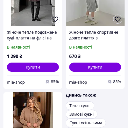
Жіноче тепле подовжене
Жіноче тепле спортивне
худі-плаття на флісі на
довге плаття з
талії затягування з
капюшоном на флісі
В наявності
В наявності
капюшоном оверсайз
оверсайз колір сірий і
цвіт марсала та шоколад
чорний
1 290
₴
670
₴
Купити
Купити
85%
85%
mia-shop
mia-shop
Дивись також
Теплі сукні
Зимові сукні
Сукні осінь-зима