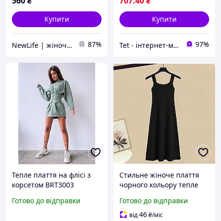
560
₴
707
.40
₴
Купити
Купити
87%
97%
NewLife | жіночий одяг
Tet - інтернет-магазин товарів для дому
Тепле плаття на флісі з
Стильне жіноче плаття
корсетом BRT3003
чорного кольору тепле
плаття трикотажне
Готово до відправки
Готово до відправки
(тільки плаття без светра)
С-М
46
від
₴
/міс