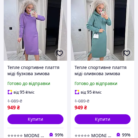
Тепле спортивне плаття
Тепле спортивне плаття
міді бузкова зимова
міді оливкова зимова
жіноча сукня з
жіноча сукня з
Готово до відправки
Готово до відправки
капюшоном плаття худі
капюшоном плаття худі
на флісі великого розміру
на флісі великого розміру
95
95
від
₴
/міс
від
₴
/міс
1 089
₴
1 089
₴
949
₴
949
₴
Купити
Купити
99%
99%
⭐⭐⭐⭐⭐ MODNI ⭐⭐⭐⭐⭐
⭐⭐⭐⭐⭐ MODNI ⭐⭐⭐⭐⭐