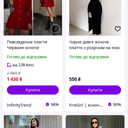
Повсякденне плаття
Чорне довге жіноче
Червоне жіноче
плаття з розрізом на нозі
мініплаття в'язане з
(40-42 і 44-46 розміри)
Готово до відправки
Готово до відправки
довгим рукавом
універсальний розмір S-L
238
від
₴
/міс
2 860
₴
1 430
₴
550
₴
Купити
Купити
98%
90%
InfinityTrend
FireGirl | жіночий одяг