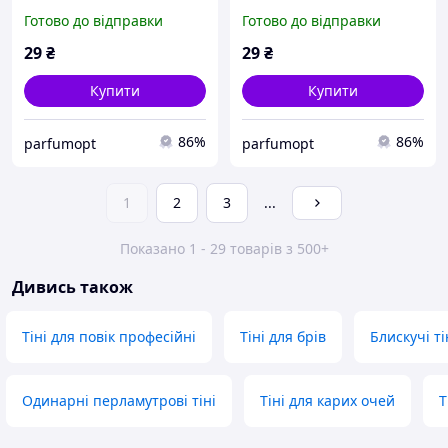
кольорові, колір 18
кольорові, колір 19
Готово до відправки
Готово до відправки
29
₴
29
₴
Купити
Купити
86%
86%
parfumopt
parfumopt
1
2
3
...
Показано 1 - 29 товарів з 500+
Дивись також
Тіні для повік професійні
Тіні для брів
Блискучі ті
Одинарні перламутрові тіні
Тіні для карих очей
Т