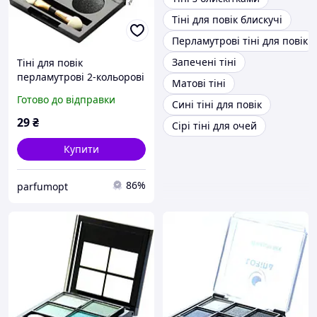
Тіні для повік блискучі
Перламутрові тіні для повік
Запечені тіні
Тіні для повік
перламутрові 2-кольорові
Матові тіні
"Чарівність" Lorina, колір
Готово до відправки
Сині тіні для повік
02
29
₴
Сірі тіні для очей
Купити
86%
parfumopt