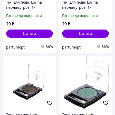
Тіні для повік Lorina
Тіні для повік Lorina
перламутрові 1-
перламутрові 1-
кольорові, колір 12(2)
кольорові, колір 13(1)
Готово до відправки
Готово до відправки
29
₴
29
₴
Купити
Купити
86%
86%
parfumopt
parfumopt
Тени для век Lorina
Тени для век Lorina