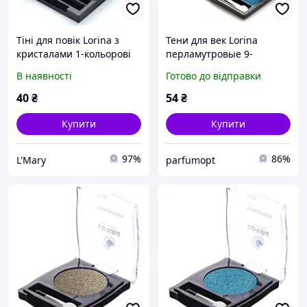
Тіні для повік Lorina з
Тени для век Lorina
кристалами 1-кольорові
перламутровые 9-
"Сяйво" тон 01
цветные, цвет 01
В наявності
Готово до відправки
40
₴
54
₴
Купити
Купити
97%
86%
L'Mary
parfumopt