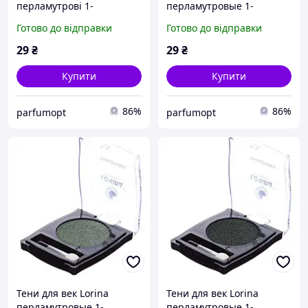
перламутрові 1-
перламутровые 1-
кольорові, колір 14(2)
цветные, цвет 15
Готово до відправки
Готово до відправки
29
₴
29
₴
Купити
Купити
86%
86%
parfumopt
parfumopt
Тени для век Lorina
Тени для век Lorina
перламутровые 1-
перламутровые 1-