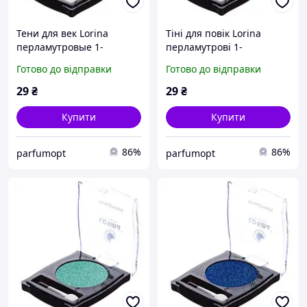
Тени для век Lorina
Тіні для повік Lorina
перламутровые 1-
перламутрові 1-
цветные, цвет 04
кольорові, колір 07
Готово до відправки
Готово до відправки
29
₴
29
₴
Купити
Купити
86%
86%
parfumopt
parfumopt