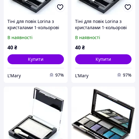
Тіні для повік Lorina з
Тіні для повік Lorina з
кристалами 1-кольорові
кристалами 1-кольорові
"Сяйво" тон 03
"Сяйво" тон 04
В наявності
В наявності
40
₴
40
₴
Купити
Купити
97%
97%
L'Mary
L'Mary