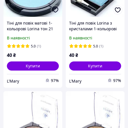
Тіні для повік матові 1-
Тіні для повік Lorina з
кольорові Lorina тон 21
кристалами 1-кольорові
"Сяйво" тон 05
В наявності
В наявності
5.0
(1)
5.0
(1)
40
₴
40
₴
Купити
Купити
97%
97%
L'Mary
L'Mary