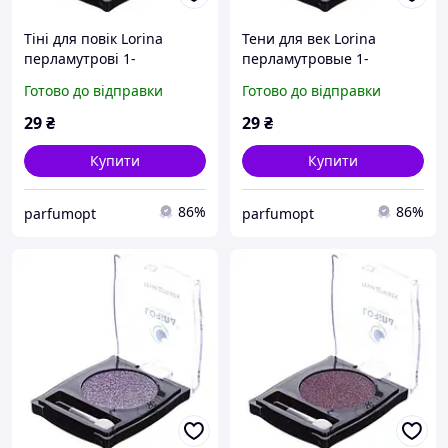
Тіні для повік Lorina
Тени для век Lorina
перламутрові 1-
перламутровые 1-
кольорові, колір 08
цветные, цвет 09
Готово до відправки
Готово до відправки
29
₴
29
₴
Купити
Купити
86%
86%
parfumopt
parfumopt