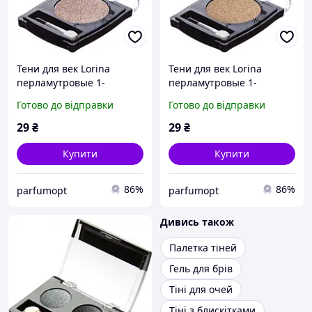
Тени для век Lorina
Тени для век Lorina
перламутровые 1-
перламутровые 1-
цветные, цвет 01
цветные, цвет 03
Готово до відправки
Готово до відправки
29
₴
29
₴
Купити
Купити
86%
86%
parfumopt
parfumopt
Дивись також
Палетка тіней
Гель для брів
Тіні для очей
Тіні з блискітками