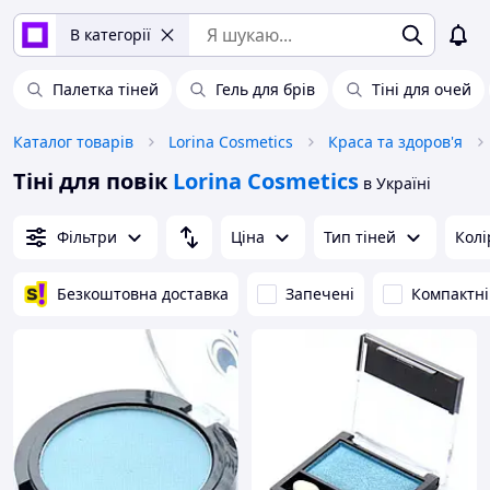
В категорії
Палетка тіней
Гель для брів
Тіні для очей
Каталог товарів
Lorina Cosmetics
Краса та здоров'я
Тіні для повік
Lorina Cosmetics
в Україні
Фільтри
Ціна
Тип тіней
Колі
Безкоштовна доставка
Запечені
Компактні