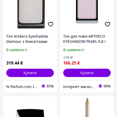
Тіні Artdeco Eyeshadow
Тіні для повік ARTDECO
Glamour з блискітками
EYESHADOW PEARL 0.8 г
No314 (glam white grey)
В наявності
В наявності
175
₴
319
.44
₴
166
.25
₴
Купити
Купити
95%
99%
N-Parfum.com Інтернет-магазин оригінальної парфумерії та косметики
Інтернет-магазин "Бонбонка"