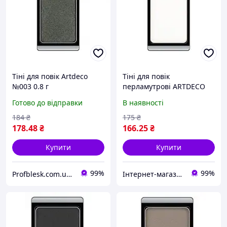
Тіні для повік Artdeco
Тіні для повік
№003 0.8 г
перламутрові ARTDECO
EYESHADOW PEARL 0.8 г
Готово до відправки
В наявності
184
₴
175
₴
178
.48
₴
166
.25
₴
Купити
Купити
99%
99%
Profblesk.com.ua Інтернет-магазин професійної косметики. "Безкоштовна доставка від 1199 грн"
Інтернет-магазин "Бонбонка"