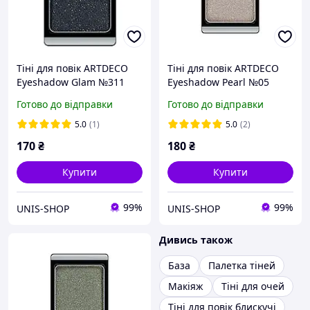
Тіні для повік ARTDECO
Тіні для повік ARTDECO
Eyeshadow Glam №311
Eyeshadow Pearl №05
Glam smokey black
Pearly grey brown
Готово до відправки
Готово до відправки
(4019674303115)
(4019674030059)
5.0
(1)
5.0
(2)
170
₴
180
₴
Купити
Купити
99%
99%
UNIS-SHOP
UNIS-SHOP
Дивись також
База
Палетка тіней
Макіяж
Тіні для очей
Тіні для повік блискучі