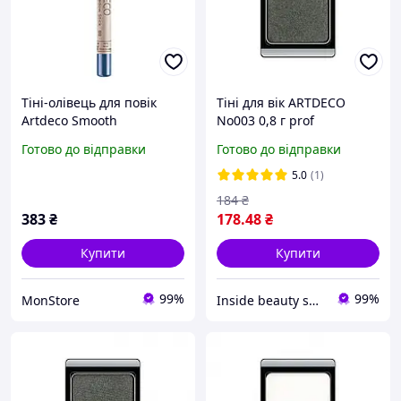
Тіні-олівець для повік
Тіні для вік ARTDECO
Artdeco Smooth
No003 0,8 г prof
Eyeshadow Stick №88
Готово до відправки
Готово до відправки
Atlantic Blue
(4052136185843)
5.0
(1)
184
₴
383
₴
178
.48
₴
Купити
Купити
99%
99%
MonStore
Inside beauty shop