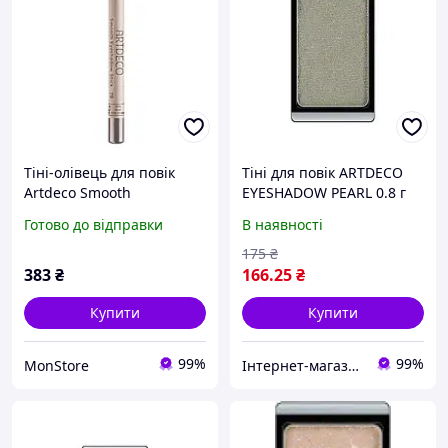
Тіні-олівець для повік
Тіні для повік ARTDECO
Artdeco Smooth
EYESHADOW PEARL 0.8 г
Eyeshadow Stick №78 Soft
Готово до відправки
В наявності
Anthracite
(4052136185836)
175
₴
383
₴
166
.25
₴
Купити
Купити
99%
99%
MonStore
Інтернет-магазин "Бонбонка"