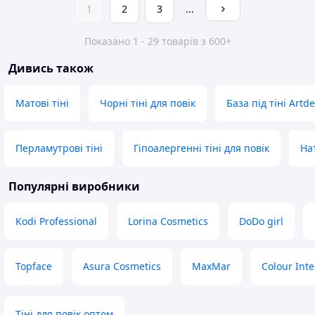
1
2
3
...
Показано 1 - 29 товарів з 600+
Дивись також
Матові тіні
Чорні тіні для повік
База під тіні Artd
Перламутрові тіні
Гіпоалергенні тіні для повік
На
Популярні виробники
Kodi Professional
Lorina Cosmetics
DoDo girl
Topface
Asura Cosmetics
MaxMar
Colour Int
Тіні для повік оптом