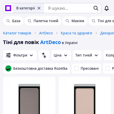
В категорії
База
Палетка тіней
Макіяж
Тіні для 
Каталог товарів
ArtDeco
Краса та здоров'я
Декора
Тіні для повік
ArtDeco
в Україні
Фільтри
Ціна
Тип тіней
Колі
Безкоштовна доставка Rozetka
Пресовані
Р