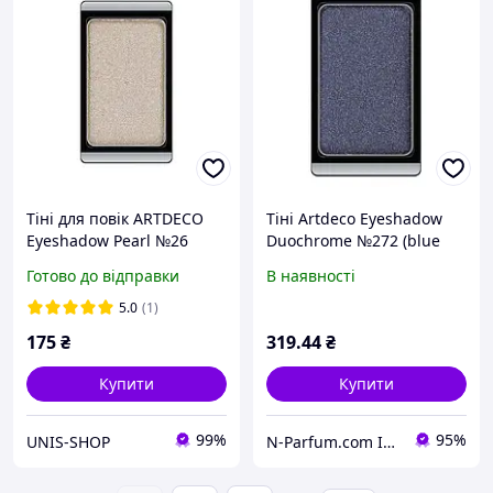
Тіні для повік ARTDECO
Тіні Artdeco Eyeshadow
Eyeshadow Pearl №26
Duochrome №272 (blue
Pearly medium beige
night)
Готово до відправки
В наявності
(4019674030264)
5.0
(1)
175
₴
319
.44
₴
Купити
Купити
99%
95%
UNIS-SHOP
N-Parfum.com Інтернет-магазин оригінальної парфумерії та косметики