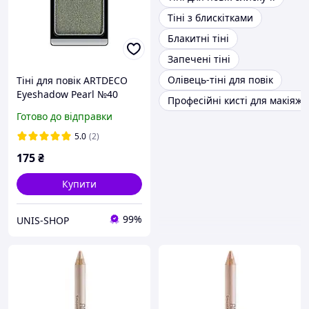
Тіні з блискітками
Блакитні тіні
Запечені тіні
Олівець-тіні для повік
Тіні для повік ARTDECO
Eyeshadow Pearl №40
Професійні кисті для макіяжу
Pearly medium pine green
Готово до відправки
(4019674030400)
5.0
(2)
175
₴
Купити
99%
UNIS-SHOP