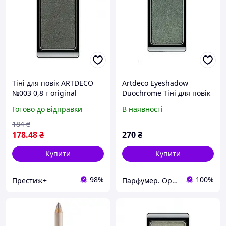
Тіні для повік ARTDECO
Artdeco Eyeshadow
№003 0,8 г original
Duochrome Тіні для повік
253 тон Emerald
Готово до відправки
В наявності
184
₴
178
.48
₴
270
₴
Купити
Купити
98%
100%
Престиж+
Парфумер. Оригінальна парфумерія та косметика у Харкові, Україні