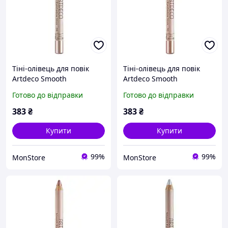
Тіні-олівець для повік
Тіні-олівець для повік
Artdeco Smooth
Artdeco Smooth
Eyeshadow Stick №06 Silky
Eyeshadow Stick №10
Готово до відправки
Готово до відправки
Rose (4052136214970)
Pearly Golden Beige
(4052136115468)
383
₴
383
₴
Купити
Купити
99%
99%
MonStore
MonStore