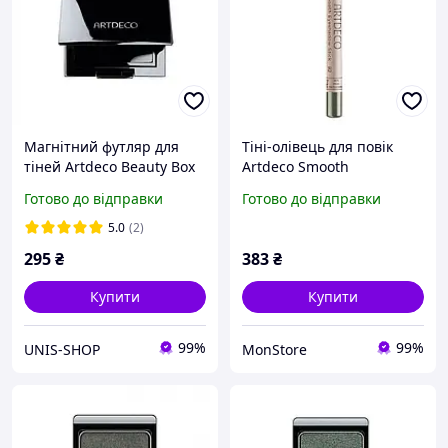
Магнітний футляр для
Тіні-олівець для повік
тіней Artdeco Beauty Box
Artdeco Smooth
Trio (4019674051528)
Eyeshadow Stick №92
Готово до відправки
Готово до відправки
Floral Green
(4052136185850)
5.0
(2)
295
₴
383
₴
Купити
Купити
99%
99%
UNIS-SHOP
MonStore