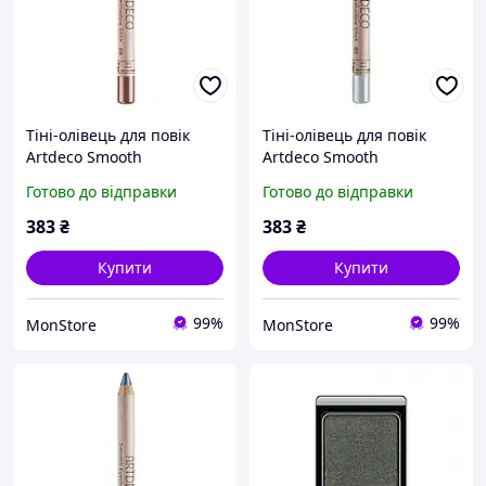
Тіні-олівець для повік
Тіні-олівець для повік
Artdeco Smooth
Artdeco Smooth
Eyeshadow Stick №68
Eyeshadow Stick №85
Готово до відправки
Готово до відправки
Sparkling Hazel
Pastel Blue
(4052136115543)
(4052136215014)
383
₴
383
₴
Купити
Купити
99%
99%
MonStore
MonStore