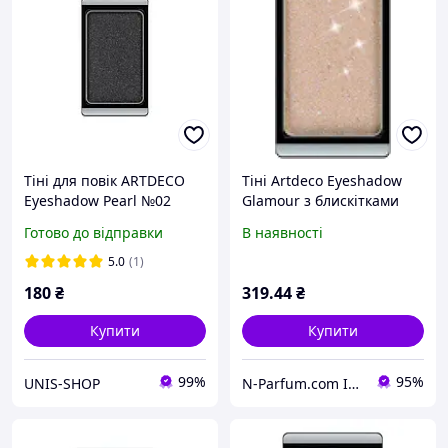
Тіні для повік ARTDECO
Тіні Artdeco Eyeshadow
Eyeshadow Pearl №02
Glamour з блискітками
Pearly anthracite
No345 (glam beige rose)
Готово до відправки
В наявності
(4019674030028)
5.0
(1)
180
₴
319
.44
₴
Купити
Купити
99%
95%
UNIS-SHOP
N-Parfum.com Інтернет-магазин оригінальної парфумерії та косметики