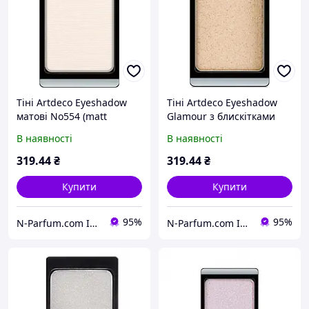
Тіні Artdeco Eyeshadow
Тіні Artdeco Eyeshadow
матові No554 (matt
Glamour з блискітками
natural vanilla)
No374 (glam golden city)
В наявності
В наявності
319
.44
₴
319
.44
₴
Купити
Купити
95%
95%
N-Parfum.com Інтернет-магазин оригінальної парфумерії та косметики
N-Parfum.com Інтернет-магазин оригінальної парфумерії та косметики