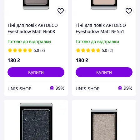
Тіні для повік ARTDECO
Тіні для повік ARTDECO
Eyeshadow Matt №508
Eyeshadow Matt № 551
Matt ancient iron
matt natural touch
Готово до відправки
Готово до відправки
(4052136036794)
(4019674305515)
5.0
(3)
5.0
(2)
180
₴
180
₴
Купити
Купити
99%
99%
UNIS-SHOP
UNIS-SHOP