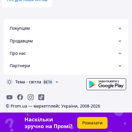
Покупцям
Продавцям
Про нас
Партнери
Тема
-
світла
BETA
© Prom.ua — маркетплейс України, 2008-2026
Наскільки
Розказати
зручно на Промі?