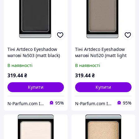
Тіні Artdeco Eyeshadow
Тіні Artdeco Eyeshadow
матові №503 (matt black)
матові No520 (matt light
grey mocha)
В наявності
В наявності
319
.44
₴
319
.44
₴
Купити
Купити
95%
95%
N-Parfum.com Інтернет-магазин оригінальної парфумерії та косметики
N-Parfum.com Інтернет-магазин оригінальної парфумерії та косметики