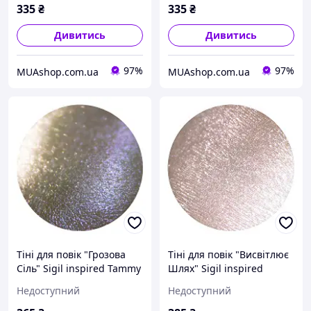
335
₴
335
₴
Дивитись
Дивитись
97%
97%
MUAshop.com.ua
MUAshop.com.ua
Тіні для повік "Грозова
Тіні для повік "Висвітлює
Сіль" Sigil inspired Tammy
Шлях" Sigil inspired
Tanuka, 1 мл
Tammy Tanuka, 1 мл
Недоступний
Недоступний