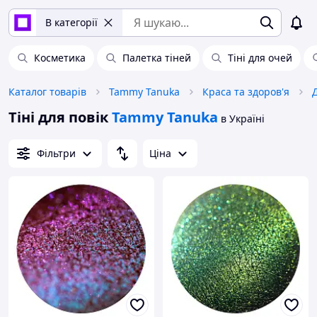
В категорії
Косметика
Палетка тіней
Тіні для очей
Каталог товарів
Tammy Tanuka
Краса та здоров'я
Тіні для повік
Tammy Tanuka
в Україні
Фільтри
Ціна