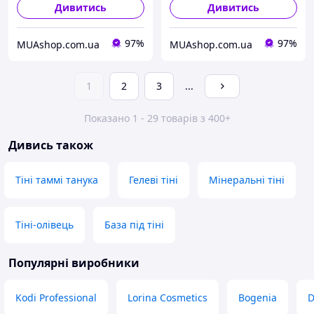
Дивитись
Дивитись
97%
97%
MUAshop.com.ua
MUAshop.com.ua
1
2
3
...
Показано 1 - 29 товарів з 400+
Дивись також
Тіні таммі танука
Гелеві тіні
Мінеральні тіні
Тіні-олівець
База під тіні
Популярні виробники
Kodi Professional
Lorina Cosmetics
Bogenia
D