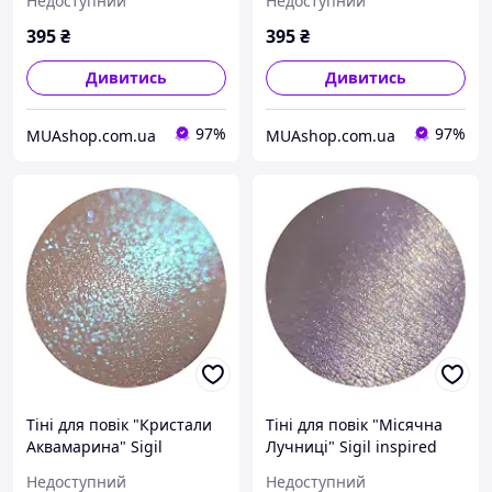
Недоступний
Недоступний
мл
Tanuka, 1 мл
395
₴
395
₴
Дивитись
Дивитись
97%
97%
MUAshop.com.ua
MUAshop.com.ua
Тіні для повік "Кристали
Тіні для повік "Місячна
Аквамарина" Sigil
Лучниці" Sigil inspired
inspired Tammy Tanuka, 1
Tammy Tanuka, 1 мл
Недоступний
Недоступний
мл