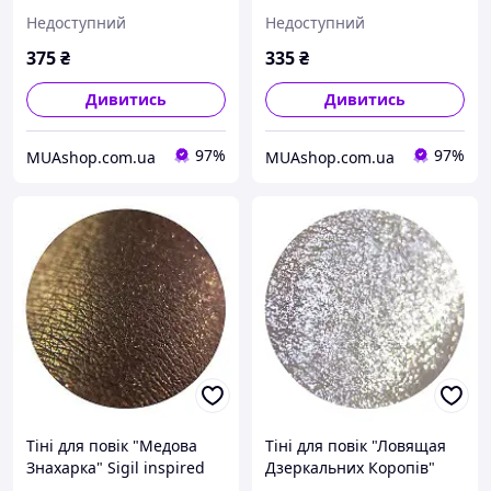
Дракона" Sigil inspired
inspired Tammy Tanuka, 1
Недоступний
Недоступний
Tammy Tanuka, 1 мл
мл
375
₴
335
₴
Дивитись
Дивитись
97%
97%
MUAshop.com.ua
MUAshop.com.ua
Тіні для повік "Медова
Тіні для повік "Ловящая
Знахарка" Sigil inspired
Дзеркальних Коропів"
Tammy Tanuka, 1 мл
Sigil inspired Tammy