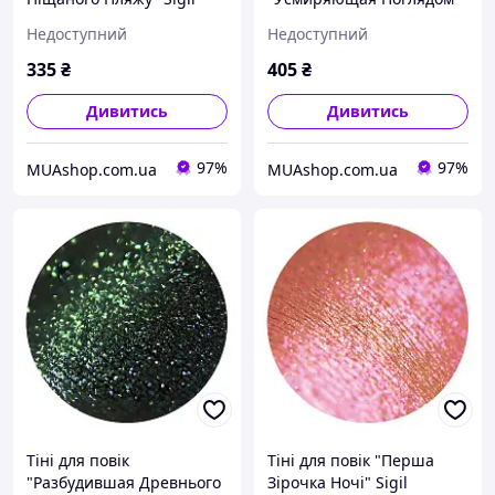
inspired Tammy Tanuka, 1
Sigil inspired Tammy
Недоступний
Недоступний
мл
Tanuka, 1 мл
335
₴
405
₴
Дивитись
Дивитись
97%
97%
MUAshop.com.ua
MUAshop.com.ua
Тіні для повік
Тіні для повік "Перша
"Разбудившая Древнього
Зірочка Ночі" Sigil