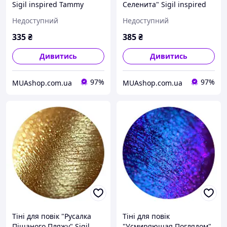
Sigil inspired Tammy
Селенита" Sigil inspired
Tanuka, 1 мл
Tammy Tanuka, 1 мл
Недоступний
Недоступний
335
₴
385
₴
Дивитись
Дивитись
97%
97%
MUAshop.com.ua
MUAshop.com.ua
Тіні для повік "Русалка
Тіні для повік
Піщаного Пляжу" Sigil
"Усмиряющая Поглядом"