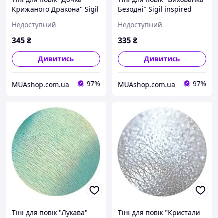
Крижаного Дракона" Sigil
Безодні" Sigil inspired
inspired Tammy Tanuka, 1
Tammy Tanuka, 1 мл
Недоступний
Недоступний
мл
345
₴
335
₴
Дивитись
Дивитись
97%
97%
MUAshop.com.ua
MUAshop.com.ua
Тіні для повік "Лукава"
Тіні для повік "Кристали