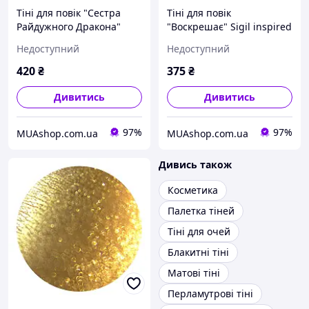
Тіні для повік "Сестра
Тіні для повік
Райдужного Дракона"
"Воскрешає" Sigil inspired
Sigil inspired Tammy
Tammy Tanuka, 1 мл
Недоступний
Недоступний
Tanuka, 1 мл
420
₴
375
₴
Дивитись
Дивитись
97%
97%
MUAshop.com.ua
MUAshop.com.ua
Дивись також
Косметика
Палетка тіней
Тіні для очей
Блакитні тіні
Матові тіні
Перламутрові тіні