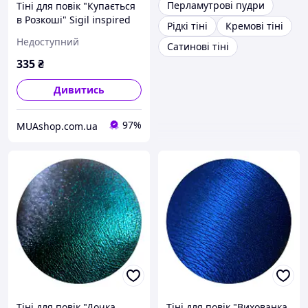
Перламутрові пудри
Тіні для повік "Купається
в Розкоші" Sigil inspired
Рідкі тіні
Кремові тіні
Tammy Tanuka, 1 мл
Недоступний
Сатинові тіні
335
₴
Дивитись
97%
MUAshop.com.ua
Тіні для повік "Дочка
Тіні для повік "Вихованка