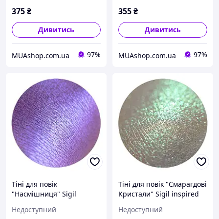
375
₴
355
₴
Дивитись
Дивитись
97%
97%
MUAshop.com.ua
MUAshop.com.ua
Тіні для повік
Тіні для повік "Смарагдові
"Насмішниця" Sigil
Кристали" Sigil inspired
inspired Tammy Tanuka, 1
Tammy Tanuka, 1 мл
Недоступний
Недоступний
мл