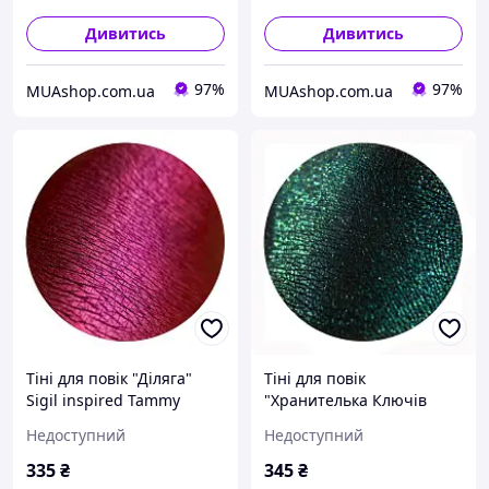
Дивитись
Дивитись
97%
97%
MUAshop.com.ua
MUAshop.com.ua
Тіні для повік "Діляга"
Тіні для повік
Sigil inspired Tammy
"Хранителька Ключів
Tanuka, 1 мл
Некрополісу" Sigil
Недоступний
Недоступний
inspired Tammy Tanuka, 1
мл
335
₴
345
₴