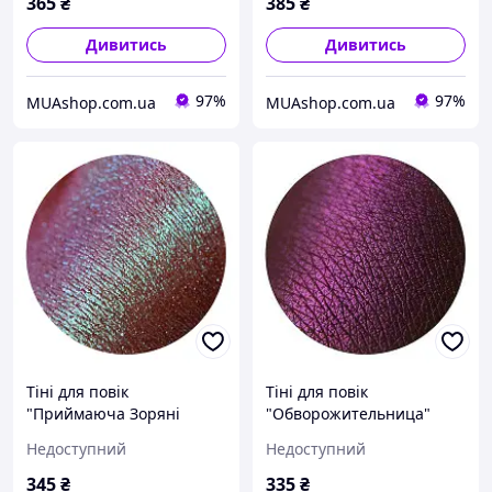
365
₴
385
₴
Дивитись
Дивитись
97%
97%
MUAshop.com.ua
MUAshop.com.ua
Тіні для повік
Тіні для повік
"Приймаюча Зоряні
"Обворожительница"
Ванни" Sigil inspired
Sigil inspired Tammy
Недоступний
Недоступний
Tammy Tanuka, 1 мл
Tanuka, 1 мл
345
₴
335
₴