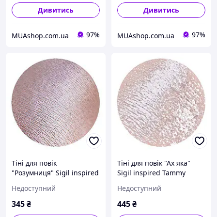
Дивитись
Дивитись
97%
97%
MUAshop.com.ua
MUAshop.com.ua
Тіні для повік
Тіні для повік "Ах яка"
"Розумниця" Sigil inspired
Sigil inspired Tammy
Tammy Tanuka, 1 мл
Tanuka, 1 мл
Недоступний
Недоступний
345
₴
445
₴