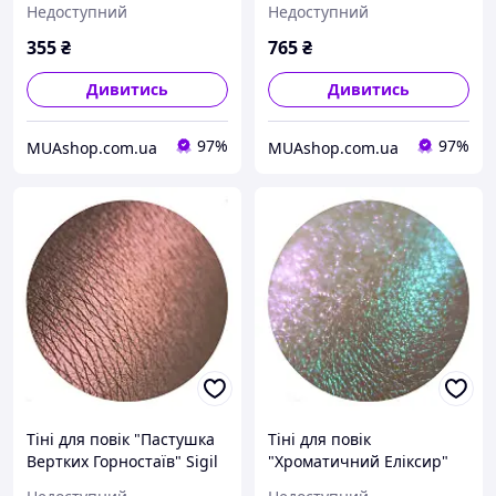
Недоступний
Недоступний
Tanuka, 1 мл
355
₴
765
₴
Дивитись
Дивитись
97%
97%
MUAshop.com.ua
MUAshop.com.ua
Тіні для повік "Пастушка
Тіні для повік
Вертких Горностаїв" Sigil
"Хроматичний Еліксир"
inspired Tammy Tanuka, 1
Sigil inspired Tammy