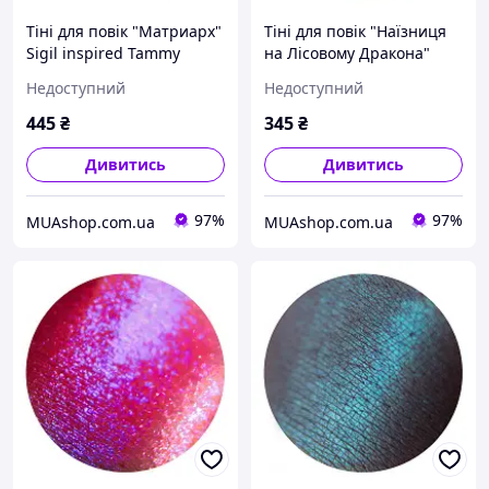
Тіні для повік "Матриарх"
Тіні для повік "Наїзниця
Sigil inspired Tammy
на Лісовому Дракона"
Tanuka, 1 мл
Sigil inspired Tammy
Недоступний
Недоступний
Tanuka, 1 мл
445
₴
345
₴
Дивитись
Дивитись
97%
97%
MUAshop.com.ua
MUAshop.com.ua