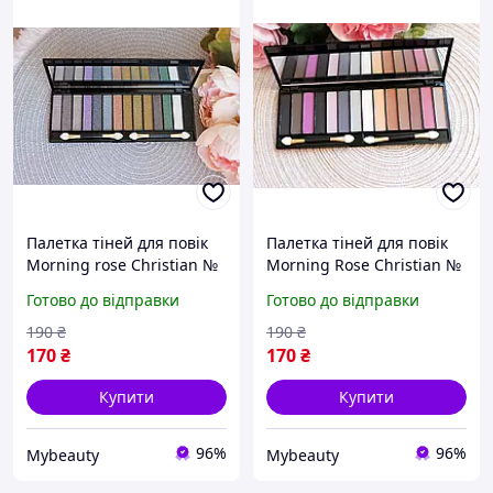
Палетка тіней для повік
Палетка тіней для повік
Morning rose Christian №
Morning Rose Christian №
10
04
Готово до відправки
Готово до відправки
190
₴
190
₴
170
₴
170
₴
Купити
Купити
96%
96%
Mybeauty
Mybeauty