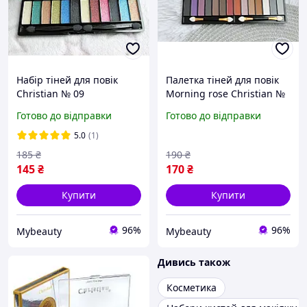
Набір тіней для повік
Палетка тіней для повік
Christian № 09
Morning rose Christian №
1
Готово до відправки
Готово до відправки
5.0
(1)
185
₴
190
₴
145
₴
170
₴
Купити
Купити
96%
96%
Mybeauty
Mybeauty
Дивись також
Косметика