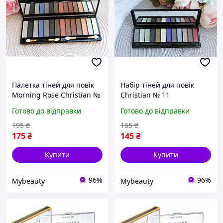
Палетка тіней для повік
Набір тіней для повік
Morning Rose Christian №
Christian № 11
02
Готово до відправки
Готово до відправки
195
₴
165
₴
175
₴
145
₴
Купити
Купити
96%
96%
Mybeauty
Mybeauty