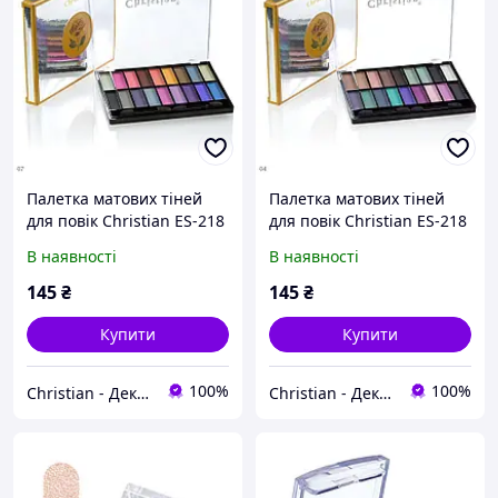
Палетка матових тіней
Палетка матових тіней
для повік Christian ES-218
для повік Christian ES-218
№ 07
№ 04
В наявності
В наявності
145
₴
145
₴
Купити
Купити
100%
100%
Christian - Декоративна косметика
Christian - Декоративна косметика