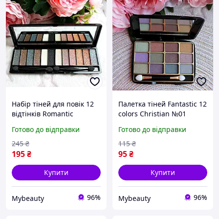
Набір тіней для повік 12
Палетка тіней Fantastic 12
відтінків Romantic
colors Christian №01
Collection № 08
Готово до відправки
Готово до відправки
245
₴
115
₴
195
₴
95
₴
Купити
Купити
96%
96%
Mybeauty
Mybeauty