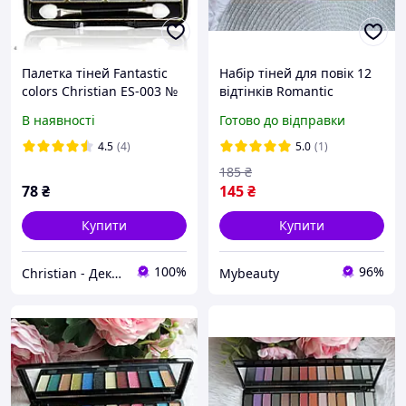
Палетка тіней Fantastic
Набір тіней для повік 12
colors Christian ES-003 №
відтінків Romantic
04
Collection № 08
В наявності
Готово до відправки
4.5
(4)
5.0
(1)
185
₴
78
₴
145
₴
Купити
Купити
100%
96%
Christian - Декоративна косметика
Mybeauty