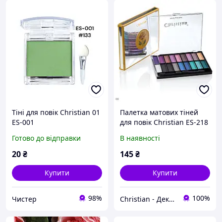
Тіні для повік Christian 01
Палетка матових тіней
ES-001
для повік Christian ES-218
№ 06
Готово до відправки
В наявності
20
₴
145
₴
Купити
Купити
98%
100%
Чистер
Christian - Декоративна косметика