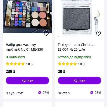
Набір для макіяжу
Тіні для повік Christian
maXmaR No 01 ME-830
ES-001 № 26 ш/н
В наявності
Готово до відправки
5.0
(2)
5.0
(1)
239
₴
20
₴
Купити
Купити
97%
98%
"Feya-Prof"
Чистер