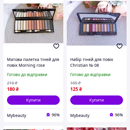
Матова палетка тіней для
Набір тіней для повік
повік Morning rose
Christian № 08
Christian № 05
Готово до відправки
Готово до відправки
210
₴
165
₴
180
₴
125
₴
Купити
Купити
96%
96%
Mybeauty
Mybeauty