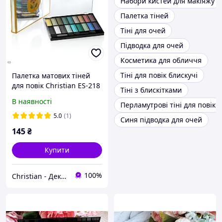
Набори кистей для макіяжу
Палетка тіней
Тіні для очей
Підводка для очей
Косметика для обличчя
Тіні для повік блискучі
Палетка матових тіней
для повік Christian ES-218
Тіні з блискітками
№ 03
В наявності
Перламутрові тіні для повік
5.0
(1)
Синя підводка для очей
145
₴
Купити
100%
Christian - Декоративна косметика