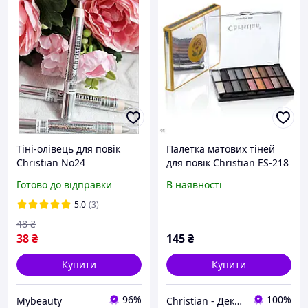
Тіні-олівець для повік
Палетка матових тіней
Christian No24
для повік Christian ES-218
№ 05
Готово до відправки
В наявності
5.0
(3)
48
₴
38
₴
145
₴
Купити
Купити
96%
100%
Mybeauty
Christian - Декоративна косметика