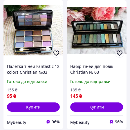
Палетка тіней Fantastic 12
Набір тіней для повік
colors Christian №03
Christian № 03
Готово до відправки
Готово до відправки
155
₴
185
₴
95
₴
145
₴
Купити
Купити
96%
96%
Mybeauty
Mybeauty