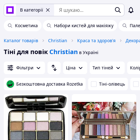
В категорії
Косметика
Набори кистей для макіяжу
Пале
Каталог товарів
Christian
Краса та здоров'я
Декор
Тіні для повік
Christian
в Україні
Фільтри
Ціна
Тип тіней
Колі
Безкоштовна доставка Rozetka
Тіні-олівець