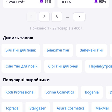
97%
98%
"Feya-Prof"
HELEN
1
2
3
...
Показано 1 - 29 товарів з 400+
Дивись також
Білі тіні для повік
Блакитні тіні
Запечені тіні
Сині тіні для повік
Сірі тіні для очей
Перламутрові
Популярні виробники
Kodi Professional
Lorina Cosmetics
Bogenia
D
Topface
Stargazer
Asura Cosmetics
MaxMar