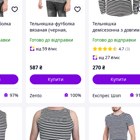
болка
Тельняшка-футболка
Тельняшка
вязаная (черная,
демісезонна з довгим
)
морская пехота), 46
рукавом чорна смужк
равки
Готово до відправки
Готово до відправки
(XXS), Футболка
розмір 52-60 100%
бавовна висока
59
від
₴
/міс
4.7
(3)
зносостійкість 150 г/м
27
від
₴
/міс
587
₴
270
₴
и
Купити
Купити
97%
100%
9
Zento
Експрес Шоп