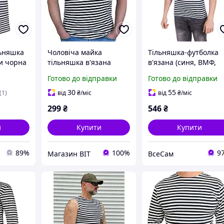
ьняшка
Чоловіча майка
Тільняшка-футболка
и чорна
тільняшка в'язана
в'язана (синя, ВМФ,
морська ВМФ темно-
морська)
Готово до відправки
Готово до відправки
синя полоса Бавовна
100% (ГОСТ 25904-83)
30
55
(1)
від
₴
/міс
від
₴
/міс
299
₴
546
₴
и
Купити
Купити
89%
100%
9
Магазин BIT
ВсеСам