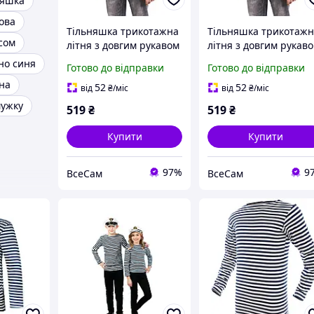
няшка
ова
Тільняшка трикотажна
Тільняшка трикотаж
сом
літня з довгим рукавом
літня з довгим рукав
100% бавовна в'язана
100% бавовна в'язан
но синя
Готово до відправки
Готово до відправки
(чорна, морська піхота)
(чорна, морська піхот
на
52
52
від
₴
/міс
від
₴
/міс
мужку
519
₴
519
₴
Купити
Купити
97%
9
ВсеСам
ВсеСам