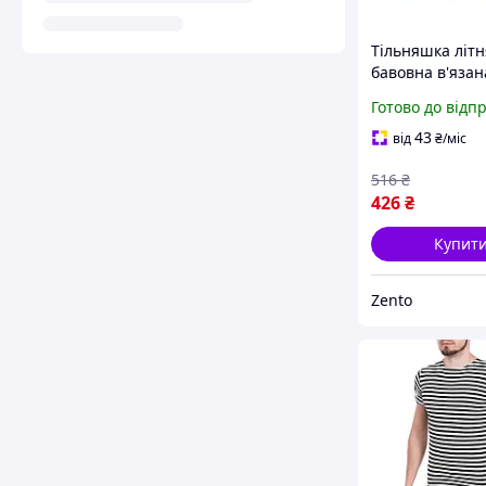
Тільняшка літ
бавовна в'язан
(темно-синя, В
Готово до відп
морська, флотс
Уцінка, Тільня
43
від
₴
/міс
довгим рукаво
516
₴
426
₴
Купит
Zento