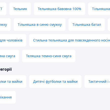
СТ
Тельник
Тельняшка бавовна 100%
Тільняшка
ужку
Тільняшка в синю смужку
Тільняшка батал
для чоловіків
Стильна тельняшка для повсякденного носі
на смуга
Теляшка темно-синя смуга
егорії
олки та майки
Дитячі футболки та майки
Тактичний і
пікання