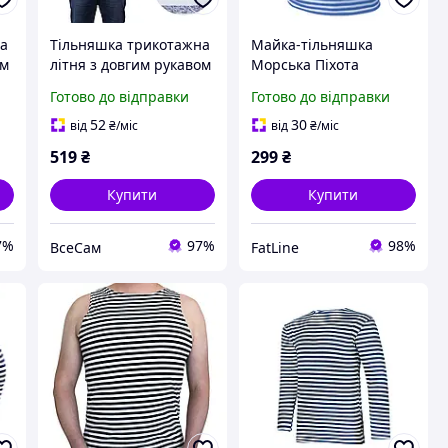
на
Тільняшка трикотажна
Майка-тільняшка
ом
літня з довгим рукавом
Морська Піхота
а
100% бавовна в'язана
України
Готово до відправки
Готово до відправки
а)
(темно-синя, ВМФ,
морська, флотська)
52
30
від
₴
/міс
від
₴
/міс
519
₴
299
₴
Купити
Купити
7%
97%
98%
ВсеСам
FatLine