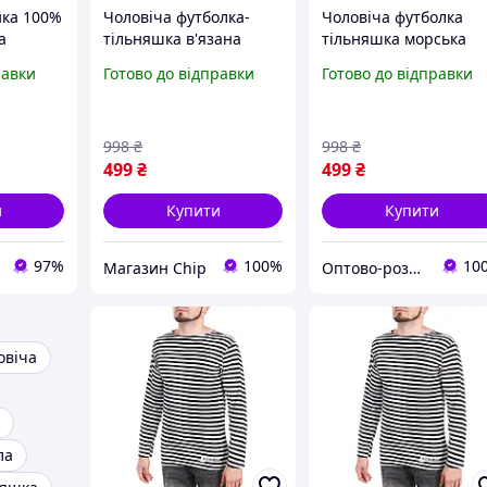
ка 100%
Чоловіча футболка-
Чоловіча футболка
а
тільняшка в'язана
тільняшка морська
МФ,
морська з коротким
в'язана з коротким
равки
Готово до відправки
Готово до відправки
рукавом принт "ODESA"
рукавом принт "ODES
Темно-синя смуга
Темно-синя смуга
Бавовна 100%
Бавовна 100%
998
₴
998
₴
499
₴
499
₴
и
Купити
Купити
97%
100%
10
Магазин Chip
Оптово-роздрібний магазин SVI
овіча
ла