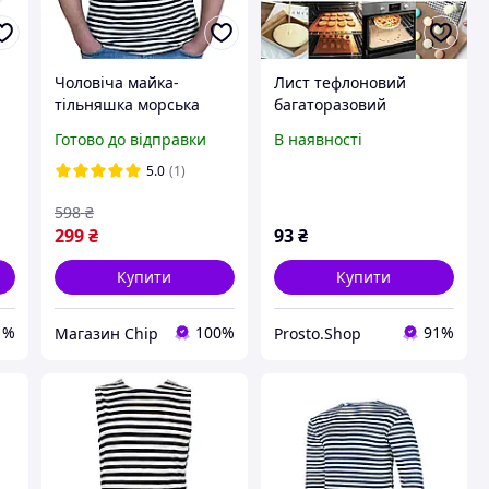
Чоловіча майка-
Лист тефлоновий
тільняшка морська
багаторазовий
а
ВМФ в'язана темно-
прямокутний для
Готово до відправки
В наявності
синя полоса (ГОСТ
випічки та гриля 33х45
25904-83) Бавовна
см Товари для дому
5.0
(1)
²
100%
598
₴
299
₴
93
₴
Купити
Купити
1%
100%
91%
Магазин Chip
Prosto.Shop