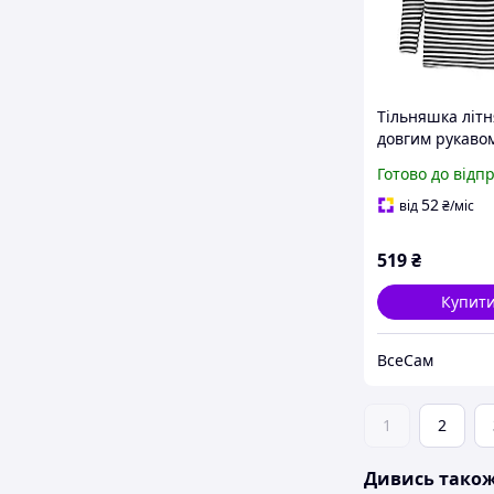
Тільняшка літн
довгим рукаво
бавовна в'язан
Готово до відп
(чорна, морськ
52
від
₴
/міс
519
₴
Купит
ВсеСам
1
2
Дивись тако