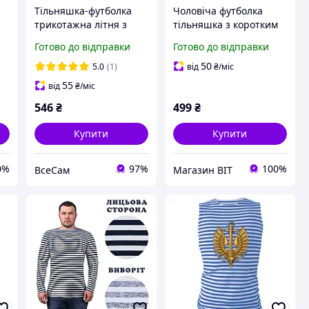
Тільняшка-футболка
Чоловіча футболка
трикотажна літня з
тільняшка з коротким
коротким рукавом
рукавом морська
Готово до відправки
Готово до відправки
A"
100% бавовна в'язана
в'язана принт "ODESA"
(синя, морська)
Темно-синя смуга
50
5.0
(1)
від
₴
/міс
Бавовна 100%
55
від
₴
/міс
546
₴
499
₴
Купити
Купити
0%
97%
100%
ВсеСам
Магазин BIT