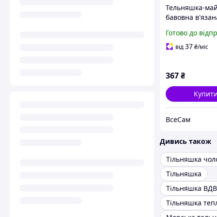
Тельняшка-май
бавовна в'язан
(темно-синя, В
Готово до відп
морська)
37
від
₴
/міс
367
₴
Купит
ВсеСам
Дивись також
Тільняшка чол
Тільняшка
Тільняшка ВДВ
Тільняшка теп