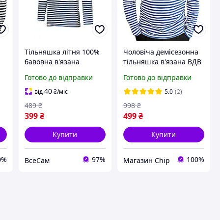
Тільняшка літня 100%
Чоловіча демісезонна
з
бавовна в'язана
тільняшка в'язана ВДВ
о-
(темно-синя, ВМФ,
з довгим рукавом
Готово до відправки
Готово до відправки
Т
морська, флотська) 46р
Блакитна смужка (ГОСТ
Уцінка
25904-83) Бавовна
40
від
₴
/міс
5.0
(2)
100%
489
₴
998
₴
399
₴
499
₴
Купити
Купити
0%
97%
100%
ВсеСам
Магазин Chip