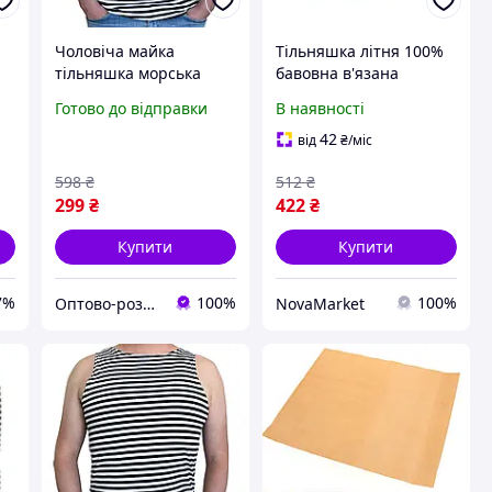
Чоловіча майка
Тільняшка літня 100%
тільняшка морська
бавовна в'язана
в'язана темно-синя
(темно-синя, ВМФ,
Готово до відправки
В наявності
смуга ВМФ (ГОСТ
морська, флотська) 46р
25904-83) Бавовна
Уцінка, Тільняшка з
42
від
₴
/міс
100%
довгим рукавом
598
₴
512
₴
299
₴
422
₴
Купити
Купити
7%
100%
100%
Оптово-роздрібний магазин SVI
NovaMarket