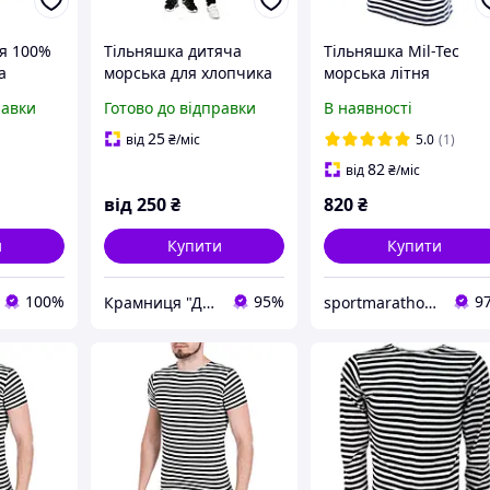
ня 100%
Тільняшка дитяча
Тільняшка Mil-Tec
а
морська для хлопчика
морська літня
МФ,
та дівчинки (унісекс)
равки
Готово до відправки
В наявності
ька) 46р
«Добрий Одесит®» р.
шка з
26 (зріст 92-98). Темно-
25
від
₴
/міс
5.0
(1)
м
синя смужка. Бавовна
82
від
₴
/міс
від
250
₴
820
₴
и
Купити
Купити
100%
95%
9
Крамниця "Доброго одесита"
sportmarathon.com.ua