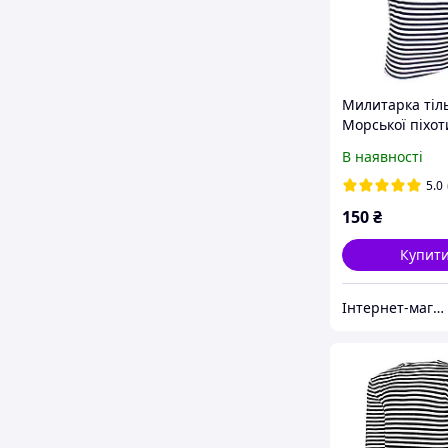
Милитарка тіл
Морської піхот
(майка)
В наявності
5.0
150
₴
Купит
Інтернет-магазин "Мілітарка Воєнторг"