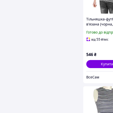
Тільняшка-фут
в'язана (чорна,
морська піхота
Готово до відп
55
від
₴
/міс
546
₴
Купит
ВсеСам