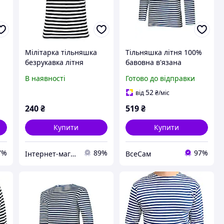
Мілітарка тільняшка
Тільняшка літня 100%
безрукавка літня
бавовна в'язана
морської піхоти в'язана
(темно-синя, ВМФ,
В наявності
Готово до відправки
морська, флотська)
52
від
₴
/міс
240
₴
519
₴
Купити
Купити
7%
89%
97%
Інтернет-магазин "Мілітарка Воєнторг"
ВсеСам