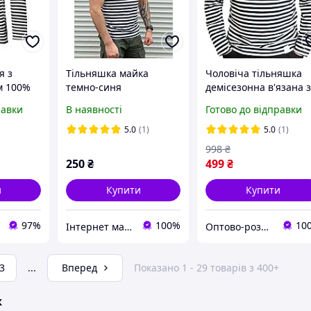
я з
Тільняшка майка
Чоловіча тільняшка
м 100%
темно-синя
демісезонна в'язана 
а
довгим рукавом Темн
равки
В наявності
Готово до відправки
а піхота)
синя смуга ВМФ (ГОС
25904-83) Бавовна
5.0
(1)
5.0
(1)
100%
998
₴
250
₴
499
₴
и
Купити
Купити
97%
100%
10
Інтернет магазин Берци 78
Оптово-роздрібний магазин SVI
3
...
Вперед
Показано 1 - 29 товарів з 400+
ж