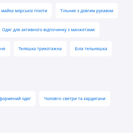
 майка морської піхоти
Тільник з довгим рукавом
Одяг для активного відпочинку з манжетами
ння
Теляшка трикотажна
Біла тельняшка
 формений одяг
Чоловічі светри та кардигани