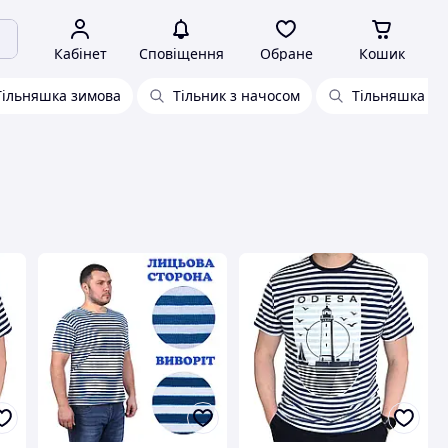
Кабінет
Сповіщення
Обране
Кошик
Тільняшка зимова
Тільник з начосом
Тільняшка те