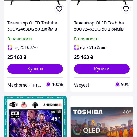
Телевізор QLED Toshiba
Телевізор QLED Toshiba
50QV2463DG 50 дюймів
50QV2463DG 50 дюймів
4K UHD Smart TV
4K UHD Smart TV
В наявності
В наявності
2516
2516
від
₴
/міс
від
₴
/міс
25 163
₴
25 163
₴
Купити
Купити
100%
90%
Maxhome - інтернет магазин
Vseyest