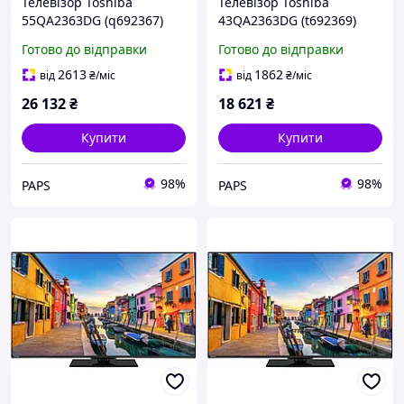
Телевізор Toshiba
Телевізор Toshiba
55QA2363DG (q692367)
43QA2363DG (t692369)
Готово до відправки
Готово до відправки
2613
1862
від
₴
/міс
від
₴
/міс
26 132
₴
18 621
₴
Купити
Купити
98%
98%
PAPS
PAPS