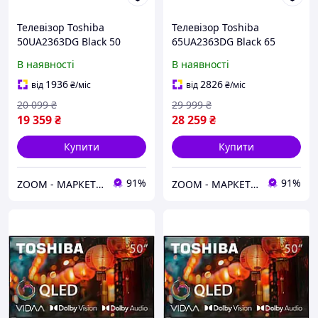
Телевізор Toshiba
Телевізор Toshiba
50UA2363DG Black 50
65UA2363DG Black 65
В наявності
В наявності
1936
2826
від
₴
/міс
від
₴
/міс
20 099
₴
29 999
₴
19 359
₴
28 259
₴
Купити
Купити
91%
91%
ZOOM - МАРКЕТ ЦИФРОВОЇ ТЕХНІКИ
ZOOM - МАРКЕТ ЦИФРОВОЇ ТЕХНІКИ