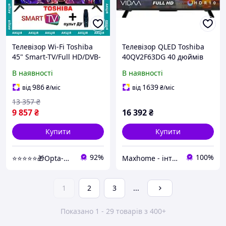
Телевізор Wi-Fi Toshiba
Телевізор QLED Toshiba
45" Smart-TV/Full HD/DVB-
40QV2F63DG 40 дюймів
T2/USB Android 13.0 +
Full HD Smart TV
В наявності
В наявності
пульт ДК
986
1639
від
₴
/міс
від
₴
/міс
13 357
₴
9 857
₴
16 392
₴
Купити
Купити
92%
100%
⭐⭐⭐⭐⭐🎁Opta-Net
Maxhome - інтернет магазин
1
2
3
...
Показано 1 - 29 товарів з 400+