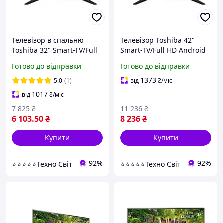
Телевізор в спальню
Телевізор Toshiba 42"
Toshiba 32" Smart-TV/Full
Smart-TV/Full HD Android
HD/DVB-T2/USB Android
15.0 + ВТ пульт
Готово до відправки
Готово до відправки
15.0
1373
5.0
(1)
від
₴
/міс
1017
від
₴
/міс
7 825
₴
11 236
₴
6 103
.50
₴
8 236
₴
Купити
Купити
92%
92%
⭐⭐⭐⭐⭐Техно Світ
⭐⭐⭐⭐⭐Техно Світ