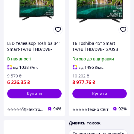
LED телевізор Toshiba 34"
ТБ Toshiba 45" Smart
Smart-TV/Full HD/DVB-
TV/Full HD/DVB-T2/USB
T2/USB Android 15.0
Android 13.0
В наявності
Готово до відправки
блютуз + голосове
управління
1038
1496
від
₴
/міс
від
₴
/міс
9 579
₴
10 202
₴
6 226
.35
₴
8 977
.76
₴
Купити
Купити
94%
92%
⭐⭐⭐⭐⭐🚀Elektroniki-net
⭐⭐⭐⭐⭐Техно Світ
Дивись також
Тв приставки на андроїд