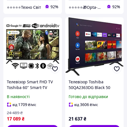
92%
92%
⭐⭐⭐⭐⭐Техно Світ
⭐⭐⭐⭐⭐🎁Opta-Net
Телевізор Smart FHD TV
Телевізор Toshiba
Toshiba 60" Smart-TV
50QA2363DG Black 50
H/DVB-T2/USB
В наявності
Готово до відправки
АДАПТИВНИЙ
UHD,4K/Android 15.0
1709
3606
від
₴
/міс
від
₴
/міс
24 489
₴
17 089
₴
21 637
₴