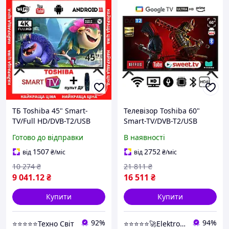
ТБ Toshiba 45" Smart-
Телевізор Toshiba 60"
TV/Full HD/DVB-T2/USB
Smart-TV/DVB-T2/USB
Android 13.0 з Wi-Fi і
АДАПТИВНИЙ
Готово до відправки
В наявності
пультом
UHD,4K/Android 15.0
1507
2752
від
₴
/міс
від
₴
/міс
10 274
₴
21 811
₴
9 041
.12
₴
16 511
₴
Купити
Купити
92%
94%
⭐⭐⭐⭐⭐Техно Світ
⭐⭐⭐⭐⭐🚀Elektroniki-net