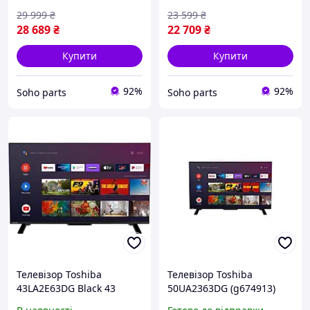
29 999
₴
23 599
₴
28 689
₴
22 709
₴
Купити
Купити
92%
92%
Soho parts
Soho parts
Телевізор Toshiba
Телевізор Toshiba
43LA2E63DG Black 43
50UA2363DG (g674913)