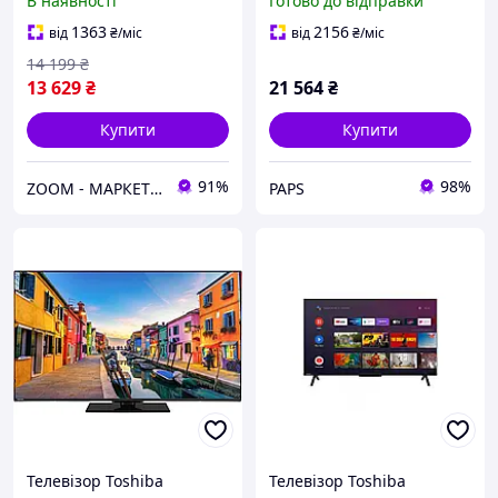
В наявності
Готово до відправки
1363
2156
від
₴
/міс
від
₴
/міс
14 199
₴
13 629
₴
21 564
₴
Купити
Купити
91%
98%
ZOOM - МАРКЕТ ЦИФРОВОЇ ТЕХНІКИ
PAPS
Телевізор Toshiba
Телевізор Toshiba