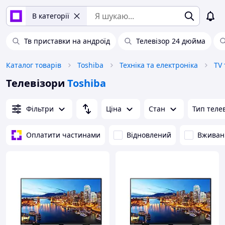
В категорії
Тв приставки на андроїд
Телевізор 24 дюйма
Каталог товарів
Toshiba
Техніка та електроніка
TV 
Телевізори
Toshiba
Фільтри
Ціна
Стан
Тип теле
Оплатити частинами
Відновлений
Вживан