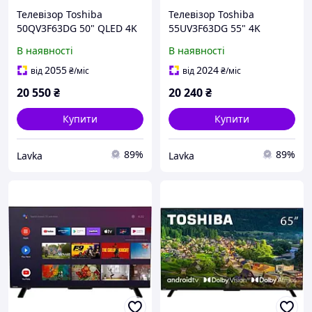
Телевізор Toshiba
Телевізор Toshiba
50QV3F63DG 50" QLED 4K
55UV3F63DG 55" 4K
(50QV3F63DG)
(55UV3F63DG)
В наявності
В наявності
2055
2024
від
₴
/міс
від
₴
/міс
20 550
₴
20 240
₴
Купити
Купити
89%
89%
Lavka
Lavka