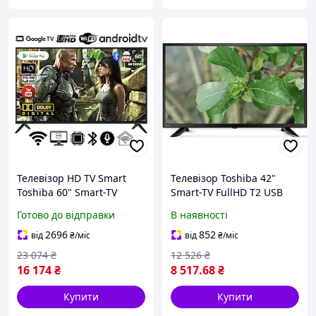
Телевізор HD TV Smart
Телевізор Toshiba 42"
Toshiba 60" Smart-TV
Smart-TV FullHD T2 USB
H/DVB-T2/USB
Гарантія 1 РІК Android
Готово до відправки
В наявності
АДАПТИВНИЙ
15.0 голосове введення
UHD,4K/Android 15.0
2696
852
від
₴
/міс
від
₴
/міс
23 074
₴
12 526
₴
16 174
₴
8 517
.68
₴
Купити
Купити