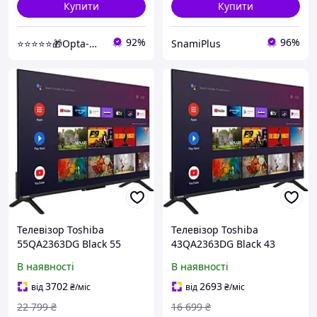
Купити
Купити
92%
96%
⭐⭐⭐⭐⭐🎁Opta-Net
SnamiPlus
Телевізор Toshiba
Телевізор Toshiba
55QA2363DG Black 55
43QA2363DG Black 43
В наявності
В наявності
3702
2693
від
₴
/міс
від
₴
/міс
22 799
₴
16 699
₴