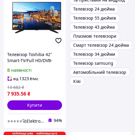
Телевізор 24 дюйма
Телевізор 55 дюймів
Телевізор 43 дюйма
Плазмові телевізори
Смарт телевізор 24 дюйма
Телевізор 34 дюйми
Телевізор Toshiba 42"
Smart-TV/Full HD/DVB-
Телевізор samsung
T2/USB Android 15.0
В наявності
Автомобільний телевізор
1323
від
₴
/міс
Ківі
13 682
₴
7 935
.56
₴
Купити
94%
⭐⭐⭐⭐⭐🚀Elektroniki-net