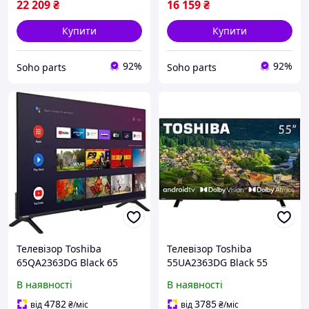
22 209
₴
16 159
₴
Купити
Купити
92%
92%
Soho parts
Soho parts
Телевізор Toshiba
Телевізор Toshiba
65QA2363DG Black 65
55UA2363DG Black 55
В наявності
В наявності
4782
3785
від
₴
/міс
від
₴
/міс