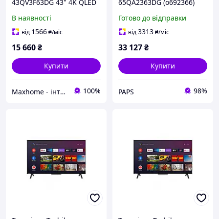
43QV3F63DG 43" 4K QLED
65QA2363DG (o692366)
(43QV3F63DG)
В наявності
Готово до відправки
1566
3313
від
₴
/міс
від
₴
/міс
15 660
₴
33 127
₴
Купити
Купити
100%
98%
Maxhome - інтернет магазин
PAPS