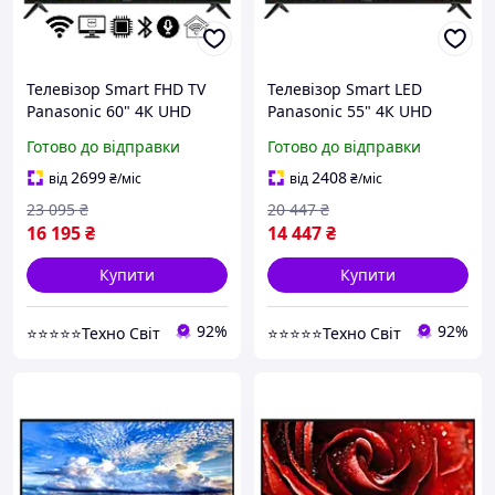
Телевізор Smart FHD TV
Телевізор Smart LED
Panasonic 60" 4К UHD
Panasonic 55" 4К UHD
Smart TV, DVB-T2+DVB-С
Smart TV, DVB-T2+DVB-С
Готово до відправки
Готово до відправки
2699
2408
від
₴
/міс
від
₴
/міс
23 095
₴
20 447
₴
16 195
₴
14 447
₴
Купити
Купити
92%
92%
⭐⭐⭐⭐⭐Техно Світ
⭐⭐⭐⭐⭐Техно Світ