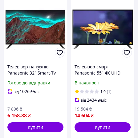
Телевізор на кухню
Телевізор смарт
Panasonic 32" Smart-Tv
Panasonic 55" 4К UHD
FullHD/DVB-T2/USB
Smart TV Smart TV Android
Готово до відправки
В наявності
Android 15.0
15.0 + голосовий пульт
1026
від
₴
/міс
1.0
(1)
2434
від
₴
/міс
7 896
₴
19 504
₴
6 158
.88
₴
14 604
₴
Купити
Купити