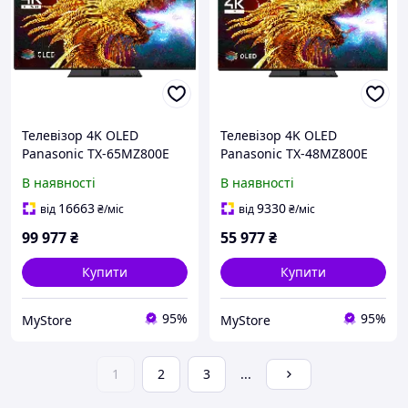
Телевізор 4K OLED
Телевізор 4K OLED
Panasonic TX-65MZ800E
Panasonic TX-48MZ800E
В наявності
В наявності
16663
9330
від
₴
/міс
від
₴
/міс
99 977
₴
55 977
₴
Купити
Купити
95%
95%
MyStore
MyStore
1
2
3
...