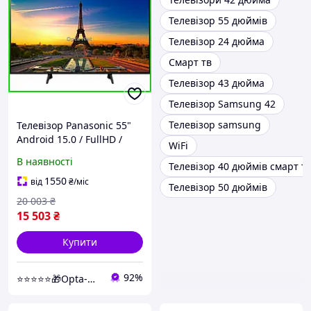
Телевізор 55 дюймів
Телевізор 24 дюйма
Смарт тв
Телевізор 43 дюйма
Телевізор Samsung 42
Телевізор samsung
Телевізор Panasonic 55"
Android 15.0 / FullHD /
WiFi
Smart TV / USB / Bluetooth
В наявності
Телевізор 40 дюймів смарт т
сучасне підключення
1550
від
₴
/міс
Телевізор 50 дюймів
20 003
₴
15 503
₴
Купити
92%
⭐⭐⭐⭐⭐🎁Opta-Net