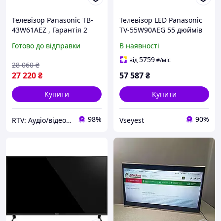
Телевізор Panasonic TB-
Телевізор LED Panasonic
43W61AEZ , Гарантія 2
TV-55W90AEG 55 дюймів
роки
4K UHD 144 Hz
Готово до відправки
В наявності
5759
від
₴
/міс
28 060
₴
27 220
₴
57 587
₴
Купити
Купити
98%
90%
RTV: Аудіо/відео, побутова та комп'ютерна техніка з Європи
Vseyest