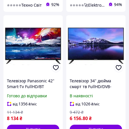
92%
94%
⭐⭐⭐⭐⭐Техно Світ
⭐⭐⭐⭐⭐🚀Elektroniki-net
Телевізор Panasonic 42"
Телевізор 34" дюйма
Smart-Tv FullHD/ВТ
смарт тв FullHD/DVB-
пульт/USB Android 15.0
T2/USB Android 15.0
Готово до відправки
В наявності
блютуз + голосове
управління
1356
1026
від
₴
/міс
від
₴
/міс
11 134
₴
9 472
₴
8 134
₴
6 156
.80
₴