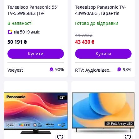
Телевізор Panasonic 55"
Телевізор Panasonic TV-
TV-55W85BEZ (TV-
43W90AEG , Гарантія
55W85BEZ)
В наявності
Готово до відправки
5019
від
₴
/міс
44 770
₴
50 191
₴
43 430
₴
Купити
Купити
90%
98%
Vseyest
RTV: Аудіо/відео, побутова та комп'ютерна техніка з Європи