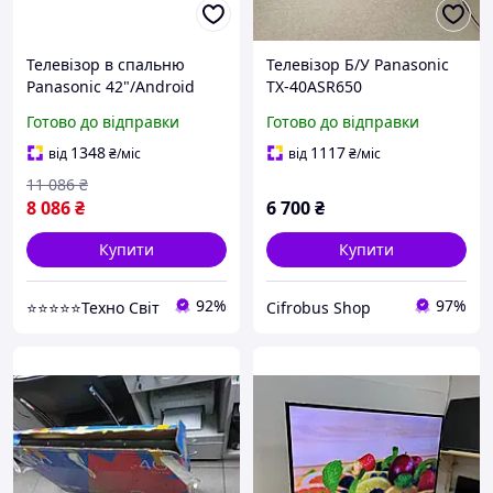
Телевізор в спальню
Телевізор Б/У Panasonic
Panasonic 42"/Android
TX-40ASR650
15.0 SmartTV/FullHD
Готово до відправки
Готово до відправки
1348
1117
від
₴
/міс
від
₴
/міс
11 086
₴
8 086
₴
6 700
₴
Купити
Купити
92%
97%
⭐⭐⭐⭐⭐Техно Світ
Cifrobus Shop