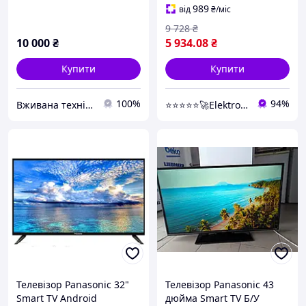
989
від
₴
/міс
9 728
₴
10 000
₴
5 934
.08
₴
Купити
Купити
100%
94%
Вживана техніка з Європи
⭐⭐⭐⭐⭐🚀Elektroniki-net
Телевізор Panasonic 32"
Телевізор Panasonic 43
Smart TV Android
дюйма Smart TV Б/У