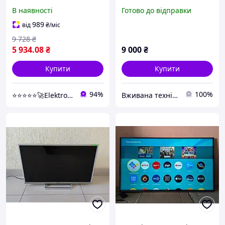
15.0/WiFi/HD Ready/DVB-
В наявності
Готово до відправки
T2/ блютуз + голосове
управління
989
від
₴
/міс
9 728
₴
5 934
.08
₴
9 000
₴
Купити
Купити
94%
100%
⭐⭐⭐⭐⭐🚀Elektroniki-net
Вживана техніка з Європи