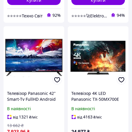
Купити
Купити
92%
94%
⭐⭐⭐⭐⭐Техно Світ
⭐⭐⭐⭐⭐🚀Elektroniki-net
Телевізор Panasonic 42"
Телевізор 4K LED
Smart-Tv FullHD Android
Panasonic TX-50MX700E
15.0 Пульт с голосовим
В наявності
В наявності
управлінням
1321
4163
від
₴
/міс
від
₴
/міс
13 662
₴
7 923
.96
₴
24 977
₴