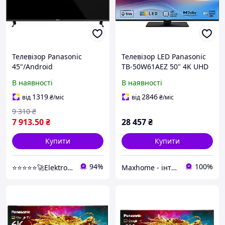
Телевізор Panasonic
Телевізор LED Panasonic
45"/Android
TB-50W61AEZ 50" 4K UHD
SmartTV/FullHD
В наявності
В наявності
1319
2846
від
₴
/міс
від
₴
/міс
9 310
₴
7 913
.50
₴
28 457
₴
Купити
Купити
94%
100%
⭐⭐⭐⭐⭐🚀Elektroniki-net
Maxhome - інтернет магазин