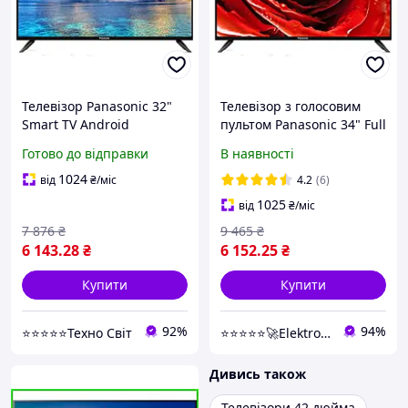
Телевізор Panasonic 32"
Телевізор з голосовим
Smart TV Android
пультом Panasonic 34" Full
15.0/WiFi/HD Ready/T2/BT
HD Smart-Tv (T2, WI-FI,
Готово до відправки
В наявності
пульт
Android 15.0)
1024
від
₴
/міс
4.2
(6)
1025
від
₴
/міс
7 876
₴
9 465
₴
6 143
.28
₴
6 152
.25
₴
Купити
Купити
92%
94%
⭐⭐⭐⭐⭐Техно Світ
⭐⭐⭐⭐⭐🚀Elektroniki-net
Дивись також
Телевізори 42 дюйма