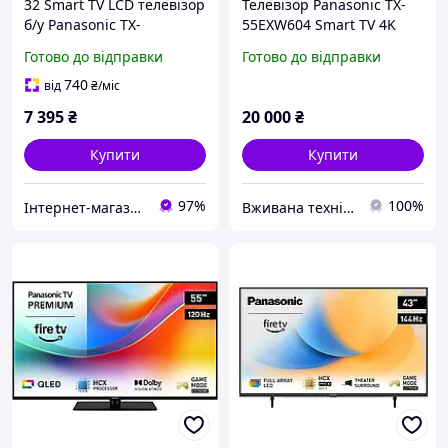
32 Smart TV LCD телевізор
Телевізор Panasonic TX-
б/у Panasonic TX-
55EXW604 Smart TV 4K
32CSW514S | Японська
UHD Wi-Fi Б/В
Готово до відправки
Готово до відправки
якість, привезений з
Німеччини
740
від
₴
/міс
7 395
₴
20 000
₴
Купити
Купити
97%
100%
Інтернет-магазин товарів з Німеччини та Європи
Вживана техніка з Європи