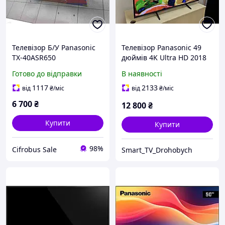
Телевізор Б/У Panasonic
Телевізор Panasonic 49
TX-40ASR650
дюймів 4K Ultra HD 2018
рік
Готово до відправки
В наявності
1117
2133
від
₴
/міс
від
₴
/міс
6 700
₴
12 800
₴
Купити
Купити
98%
Cifrobus Sale
Smart_TV_Drohobych