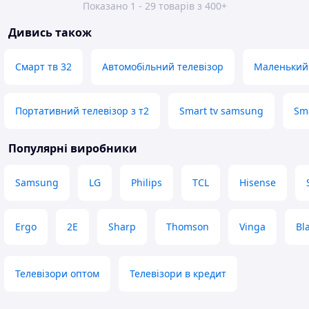
Показано 1 - 29 товарів з 400+
Дивись також
Смарт тв 32
Автомобільний телевізор
Маленький 
Портативний телевізор з т2
Smart tv samsung
Sm
Популярні виробники
Samsung
LG
Philips
TCL
Hisense
Ergo
2E
Sharp
Thomson
Vinga
Bl
Телевізори оптом
Телевізори в кредит