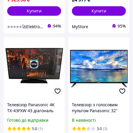
Купити
Купити
94%
95%
⭐⭐⭐⭐⭐🚀Elektroniki-net
MyStore
Телевізор Panasonic 4K
Телевізор з голосовим
TX-43FXW 43 діагональ
пультом Panasonic 32"
Smart WiFi Б/В
Smart TV DVB-T2 Android
Готово до відправки
В наявності
15.0
5.0
(1)
3.0
(3)