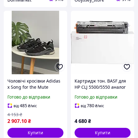
Чоловічі кросівки Adidas
Картридж тон. BASF для
x Song for the Mute
HP CLJ 5500/5550 аналог
Adistar Cushion у
C9730A Black ( 13000 ст.)
Готово до відправки
Готово до відправки
преміальній колаборації
(BASF-KT-C9730A)
(Чорні) Шкіра та текстиль
485
780
від
₴
/міс
від
₴
/міс
Cod: Арт 1654
4 153
₴
2 907
.10
₴
4 680
₴
Купити
Купити