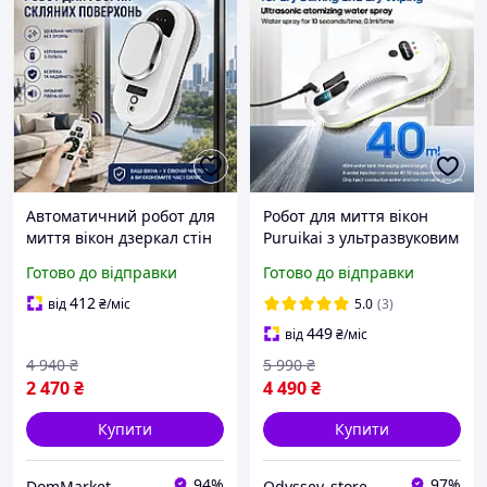
Автоматичний робот для
Робот для миття вікон
миття вікон дзеркал стін
Puruikai з ультразвуковим
із пультом, Робот для
автоматичним
Готово до відправки
Готово до відправки
прибирання скляних
розпорошенням води 10
поверхонь QER_8
серветок+4 у подарунок
412
від
₴
/міс
5.0
(3)
449
від
₴
/міс
4 940
₴
5 990
₴
2 470
₴
4 490
₴
Купити
Купити
94%
97%
DomMarket
Odyssey_store