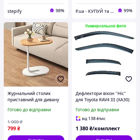
98%
99%
stepify
P.ua - КУПУЙ та ДРУКУЙ® - Картриджі та Чорнило
Журнальний столик
Дефлектори вікон "Hic"
приставний для дивану
для Toyota RAV4 III (XA30)
та ліжка RUHHY Стіл
у подовженій базі 2010-
Готово до відправки
Готово до відправки
кавовий у формі літери C
2013 року комплект
40×30×60 см Білий
138
від
₴
/міс
1 000
₴
799
₴
1 380
₴/комплект