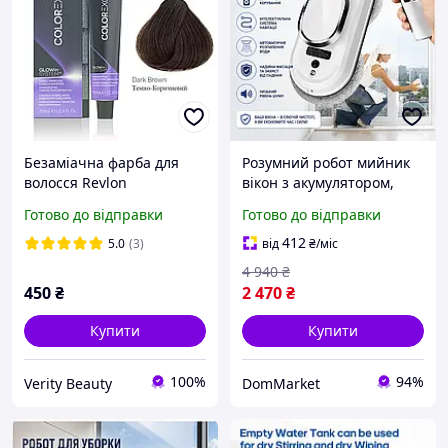
Безаміачна фарба для
Розумний робот мийник
волосся Revlon
вікон з акумулятором,
Professional Color Excel
Робот для миття вікон
Готово до відправки
Готово до відправки
young, тон у тон 3 Темно-
зовні, Роботи для миття
коричневий, 70 мл (новий
вікон QER_8
412
5.0
(3)
від
₴
/міс
дизайн)
4 940
₴
450
₴
2 470
₴
Купити
Купити
100%
94%
Verity Beauty
DomMarket