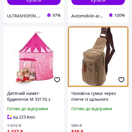
Купити
Купити
97%
100%
ULTRASHOP.IN.UA 🛒 Інтернет-магазин трендових гаджетів
Automobile-accessories.com.ua
Дитячий намет-
Чоловіча сумка через
будиночок M 3317G з
плече із щільного
вікнами buzyna
текстилю Vintage
Готово до відправки
Готово до відправки
оливкова для зберігання
документів у дорозі та за
223
від
₴
/міс
кермом.
1 672
₴
980
₴
1 337
₴
819
₴