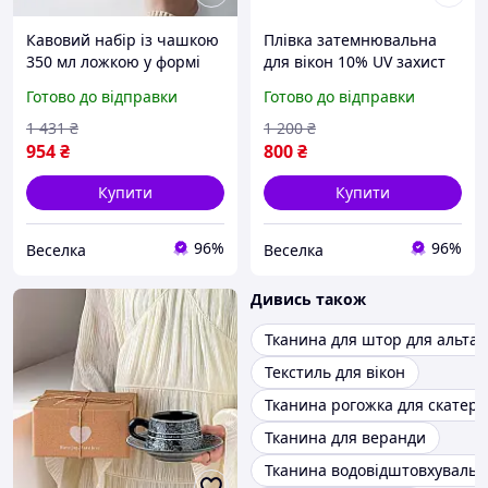
Кавовий набір із чашкою
Плівка затемнювальна
350 мл ложкою у формі
для вікон 10% UV захист
ведмедика та підставкою
затишок у приміщенні 76
Готово до відправки
Готово до відправки
для телефона для
см х 3 м темна FLAME
шанувальників кави та
1 431
₴
1 200
₴
чаю FLAME
954
₴
800
₴
Купити
Купити
96%
96%
Веселка
Веселка
Дивись також
Тканина для штор для альта
Текстиль для вікон
Тканина рогожка для скатер
Тканина для веранди
Тканина водовідштовхувальн