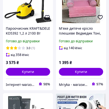
Пароочисник KRAFT&DELE
М'яке дитяче крісло
KD5392 1,2 л 2100 Вт
плюшеве Ведмедик Тоні,
апарат для парового
безкаркасне м'яке крісло-
Готово до відправки
Готово до відправки
чищення для дому
диван для дітей у кімнату
підлоги вікон текстилю
140
3.0
(1)
від
₴
/міс
358
від
₴
/міс
3 575
₴
1 395
₴
Купити
Купити
98%
97%
Інтернет-магазин "YBOX" - насолоджуйся тим, що купуєш
Mriyka - магазин товарів для дому та подарунків