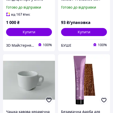
Біла / БЕЗ ВІКНА
Готово до відправки
Готово до відправки
167
від
₴
/міс
1 000
₴
93
₴/упаковка
Купити
Купити
100%
100%
3D Майстерня – Відновлюємо, створюємо, вдосконалюємо.
БУШЕ
Чашка кавова керамічна
Безаміачна фарба для