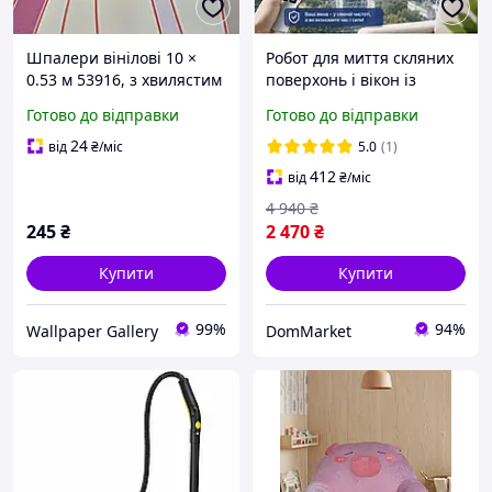
Шпалери вінілові 10 ×
Робот для миття скляних
0.53 м 53916, з хвилястим
поверхонь і вікон із
візерунком у рожевих і
вулиці, Мийник вікон із
Готово до відправки
Готово до відправки
сірих тонах для вітальні,
пультом, Роботи-мийники
спальні, передпокою
вікон QER_8
24
від
₴
/міс
5.0
(1)
412
від
₴
/міс
4 940
₴
245
₴
2 470
₴
Купити
Купити
99%
94%
Wallpaper Gallery
DomMarket