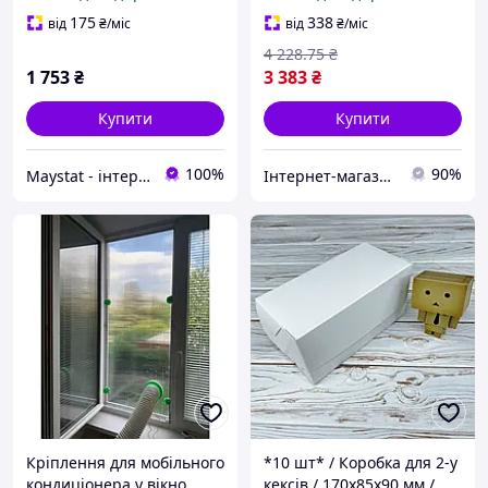
скатертина в бежевих
стильних образів у будь-
тонах | Святковий
яку пору року
175
338
від
₴
/міс
від
₴
/міс
текстиль для дому
4 228
.75
₴
1 753
₴
3 383
₴
Купити
Купити
100%
90%
Maystat - інтернет магазин столового текстилю
Інтернет-магазин Look 100 Clothes
Кріплення для мобільного
*10 шт* / Коробка для 2-у
кондиціонера у вікно
кексів / 170х85х90 мм /