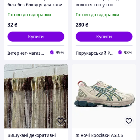
біла без блюдця для кави
волосся тон у тон
Надія в упаковці 12 штук
Superlative Tone and Color
Готово до відправки
Готово до відправки
D 6 cm H 4,5 cm 80 мл
7.3 золотистий блонд -
ДРУГОГО СОРТУ
100 мл.
32
₴
280
₴
Купити
Купити
99%
98%
Інтернет-магазин "Вилка"
Перукарський Рай
Вишукані декоративні
Жіночі кросівки ASICS