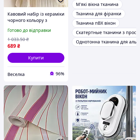
М'які вікна тканина
Тканина для фіранки
Кавовий набір із кераміки
чорного кольору з
Тканина пВХ вікон
чашкою 300 мл і блюдцем
Готово до відправки
Скатертные тканини з просо
у подарунковому
пакованні FLAME
1 033
.50
₴
Однотонна тканина для альт
689
₴
Купити
96%
Веселка