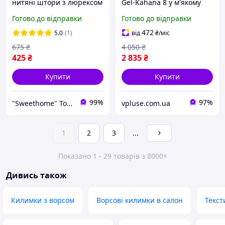
нитяні штори з люрексом
Gel-Kahana 8 у м'якому
бежевого+кавового+шоко
нейтральному тоні для
Готово до відправки
Готово до відправки
ладного кольору. Штори
активних міських
для сучасного інтер'єру у
прогулянок (бежеві) Код:
472
5.0
(1)
від
₴
/міс
кімнаті
asc-0244
675
₴
4 050
₴
425
₴
2 835
₴
Купити
Купити
99%
97%
"Sweethome" Товари для дому
vpluse.com.ua
1
2
3
...
Показано 1 - 29 товарів з 8000+
Дивись також
Килимки з ворсом
Ворсові килимки в салон
Текст