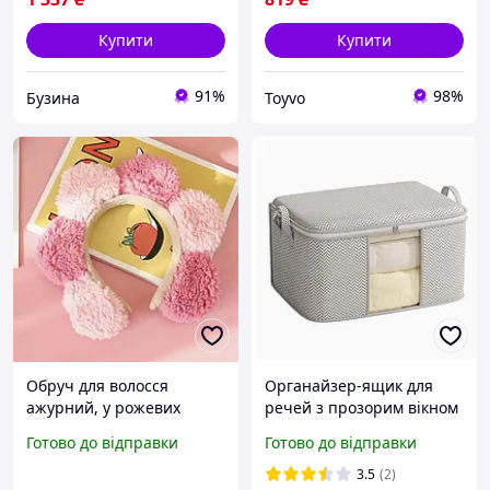
Купити
Купити
91%
98%
Бузина
Toyvo
Обруч для волосся
Органайзер-ящик для
ажурний, у рожевих
речей з прозорим вікном
тонах
/ Сумка для зберігання
Готово до відправки
Готово до відправки
речей у шафу Сіра
55*35*25
3.5
(2)