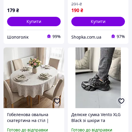
291
₴
179
₴
190
₴
Купити
Купити
99%
97%
Шопоголік
Shopka.com.ua
Гобеленова овальна
Делюxe сумка Vento XLG
скатертина на стіл |
Black зі шкіри та
Елегантна декоративна
текстилю арт 1394 для
Готово до відправки
Готово до відправки