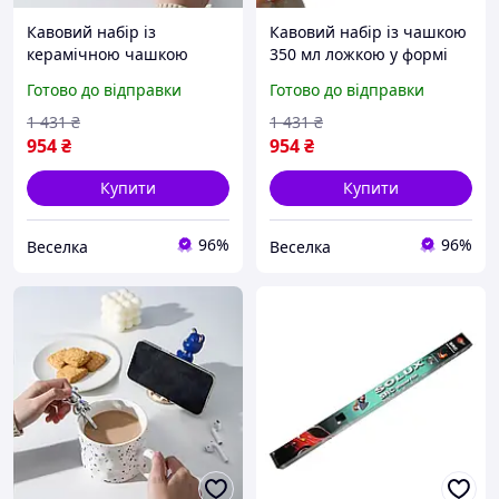
Кавовий набір із
Кавовий набір із чашкою
керамічною чашкою
350 мл ложкою у формі
ложкою у формі
ведмедика та підставкою
Готово до відправки
Готово до відправки
ведмедика та підставкою
для телефона для
для телефона FLAME
шанувальників кави та
1 431
₴
1 431
₴
чаю FLAME
954
₴
954
₴
Купити
Купити
96%
96%
Веселка
Веселка