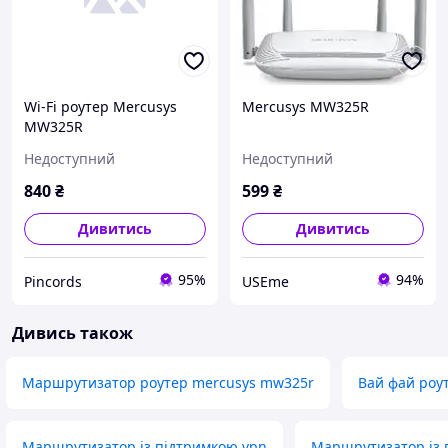
Wi-Fi роутер Mercusys
Mercusys MW325R
MW325R
Недоступний
Недоступний
840
₴
599
₴
Дивитись
Дивитись
95%
94%
Pincords
USEme
Дивись також
Маршрутизатор роутер mercusys mw325r
Вай фай роу
Маршрутизатор із підтримкою vpn
Маршрутизатор із 