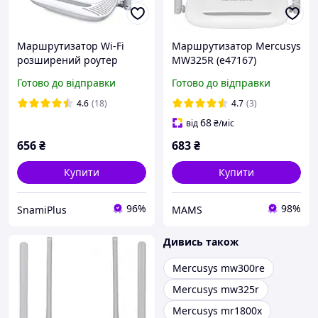
Маршрутизатор Wi-Fi
Маршрутизатор Mercusys
розширений роутер
MW325R (e47167)
Mercusys MW325R
Готово до відправки
Готово до відправки
4.6
(18)
4.7
(3)
68
від
₴
/міс
656
₴
683
₴
Купити
Купити
96%
98%
SnamiPlus
MAMS
Дивись також
Mercusys mw300re
Mercusys mw325r
Mercusys mr1800x