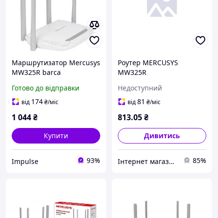
Маршрутизатор Mercusys
Роутер MERCUSYS
MW325R barca
MW325R
Готово до відправки
Недоступний
174
81
від
₴
/міс
від
₴
/міс
1 044
₴
813
.05
₴
Купити
Дивитись
93%
85%
Impulse
Інтернет магазин TopTV