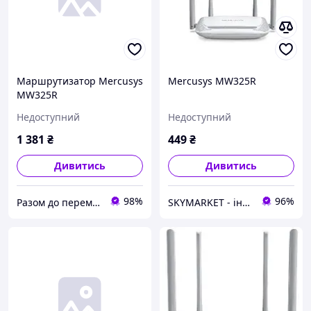
Маршрутизатор Mercusys
Mercusys MW325R
MW325R
Недоступний
Недоступний
1 381
₴
449
₴
Дивитись
Дивитись
98%
96%
Разом до перемоги! DV Studio
SKYMARKET - інтернет-магазин низьких цін