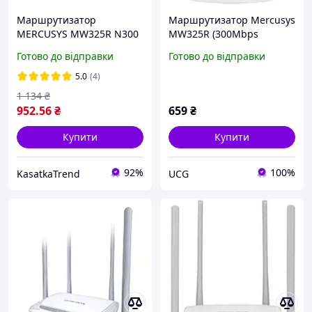
Маршрутизатор
Маршрутизатор Mercusys
MERCUSYS MW325R N300
MW325R (300Mbps
3xFE LAN 1xFE WAN
Enhanced Wireless N
Готово до відправки
Готово до відправки
(MW325R)
Router) (код 96989)
5.0
(4)
1 134
₴
952
.56
₴
659
₴
Купити
Купити
92%
100%
KasatkaTrend
UCG