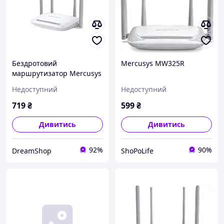
Бездротовий
Mercusys MW325R
маршрутизатор Mercusys
MW325R Зовнішній
Недоступний
Недоступний
адаптер живлення DS
719
₴
599
₴
Дивитись
Дивитись
92%
90%
DreamShop
ShoPoLife