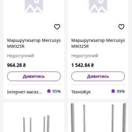
Маршрутизатор Mercusys
Маршрутизатор Mercusys
MW325R
MW325R
Недоступний
Недоступний
964
.28
₴
1 542
.84
₴
Дивитись
Дивитись
95%
99%
Інтернет-магазин "Dorozhe.net"
ТехноЖук