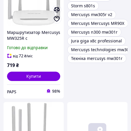
Storm s801s
Mercusys mw305r v2
Mercusys Mercusys MR90X
Mercusys n300 mw301r
Маршрутизатор Mercusys
MW325R c
Jura giga x8c professional
Готово до відправки
Mercusys technologies mw305
72
від
₴
/міс
Техніка mercusys mw301r
719
₴
Купити
98%
PAPS