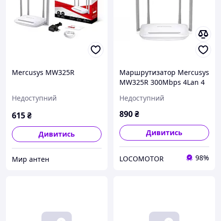
Mercusys MW325R
Маршрутизатор Mercusys
MW325R 300Mbps 4Lan 4
антени білий
Недоступний
Недоступний
890
₴
615
₴
Дивитись
Дивитись
98%
LOCOMOTOR
Мир антен