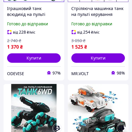
Іграшковий танк
Стріляюча машинка танк
всюдихід на пульті
на пульті керування
керування стріляє
SHOOTING, Іграшковий
Готово до відправки
Готово до відправки
кульками, що
танк всюдихід стріляє
Радіокерується,
кульками орбіз
228
254
від
₴
/міс
від
₴
/міс
стріляючий танк
2 740
₴
3 050
₴
трансформер
1 370
₴
1 525
₴
Купити
Купити
97%
98%
ODEVISE
MR.VOLT