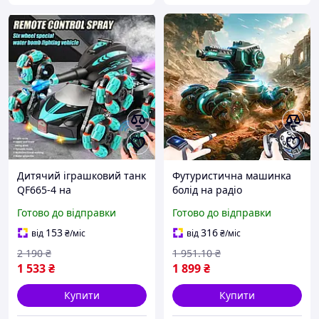
Дитячий іграшковий танк
Футуристична машинка
QF665-4 на
болід на радіо
радіокеруванні Танк із
сенсорному управлінні
Готово до відправки
Готово до відправки
функцією стрільби Танк
стріляє орбізами Танк
стріляє на пульті
всюдихід 2 кольори світло
153
316
від
₴
/міс
від
₴
/міс
керування
звук
2 190
₴
1 951
.10
₴
1 533
₴
1 899
₴
Купити
Купити