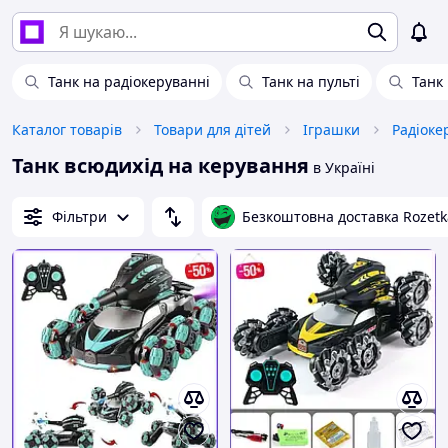
Танк на радіокеруванні
Танк на пульті
Танк
Каталог товарів
Товари для дітей
Іграшки
Радіоке
Танк всюдихід на керування
в Україні
Фільтри
Безкоштовна доставка Rozetk