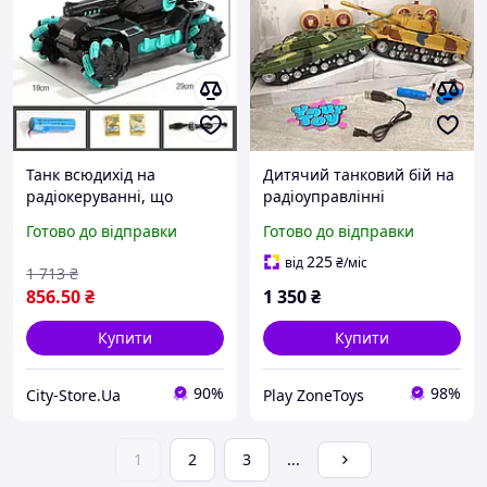
Танк всюдихід на
Дитячий танковий бій на
радіокеруванні, що
радіоуправлінні
стріляє водяними
Акумуляторний ( вежа
Готово до відправки
Готово до відправки
кульками (чорний із
обертається, звук
синім) Акція
двигуна, світяться фари )
225
від
₴
/міс
1 713
₴
|| PlayZone
856
.50
₴
1 350
₴
Купити
Купити
90%
98%
City-Store.Ua
Play ZoneToys
1
2
3
...