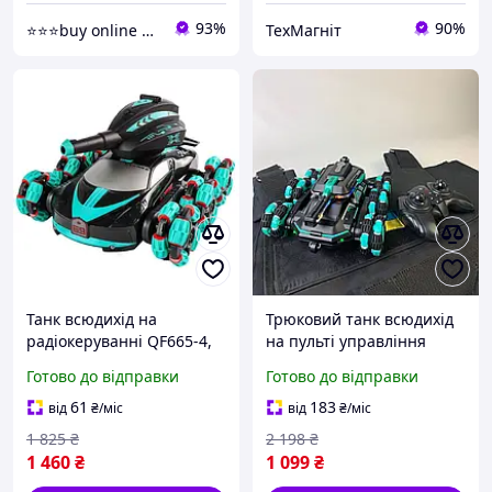
93%
90%
⭐️⭐️⭐️buy online shop
ТехМагніт
Танк всюдихід на
Трюковий танк всюдихід
радіокеруванні QF665-4,
на пульті управління
триосьовий танк на
радіокерована машинка
Готово до відправки
Готово до відправки
пульті, що стріляє на
перевертень 360 з
пульті керування pro
дистанційним
61
183
від
₴
/міс
від
₴
/міс
керуванням для дітей
1 825
₴
2 198
₴
1 460
₴
1 099
₴