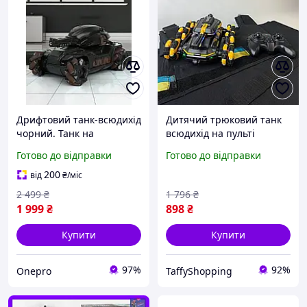
Дрифтовий танк-всюдихід
Дитячий трюковий танк
чорний. Танк на
всюдихід на пульті
радіокеруванні, зі світлом
управління іграшкова
Готово до відправки
Готово до відправки
і звуком. Стріляє орбіз,
радіокерована машинка
керування жестами
перевертиш з
200
від
₴
/міс
дистанційним
2 499
₴
1 796
₴
керуванням для дітей
1 999
₴
898
₴
Купити
Купити
97%
92%
Onepro
TaffyShopping