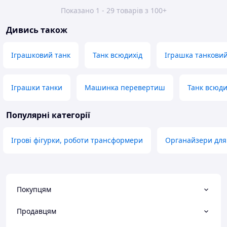
Показано 1 - 29 товарів з 100+
Дивись також
Іграшковий танк
Танк всюдихід
Іграшка танковий
Іграшки танки
Машинка перевертиш
Танк всюди
Популярні категорії
Ігрові фігурки, роботи трансформери
Органайзери для
Покупцям
Продавцям