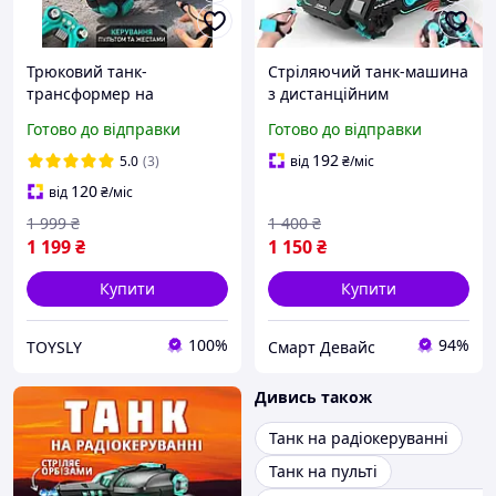
Трюковий танк-
Стріляючий танк-машина
трансформер на
з дистанційним
радіокеруванні Стріляє
керуванням. Машинка
Готово до відправки
Готово до відправки
орбізами Керування
іграшкова на
жестами Всюдихід дитяча
радіокеруванні стріляє
192
5.0
(3)
від
₴
/міс
іграшка для хлопчиків
орбізами.
120
від
₴
/міс
машинка
1 999
₴
1 400
₴
1 199
₴
1 150
₴
Купити
Купити
100%
94%
TOYSLY
Смарт Девайс
Дивись також
Танк на радіокеруванні
Танк на пульті