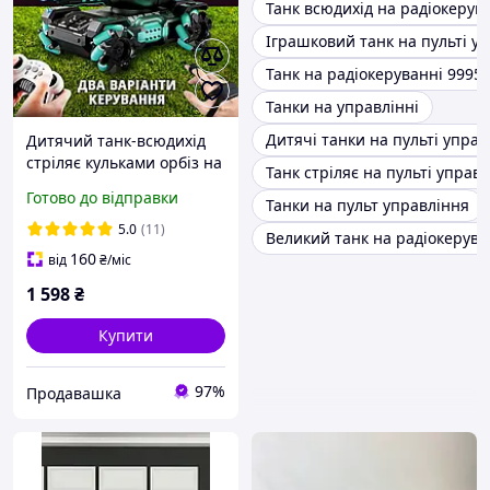
Танк всюдихід на радіокерув
Іграшковий танк на пульті у
Танк на радіокеруванні 9995
Танки на управлінні
Дитячі танки на пульті управ
Дитячий танк-всюдихід
стріляє кульками орбіз на
Танк стріляє на пульті управ
радіокеруванні з
Готово до відправки
Танки на пульт управління
керуванням рукою та
пультом іграшковий водні
5.0
(11)
Великий танк на радіокерува
кулі
160
від
₴
/міс
1 598
₴
Купити
97%
Продавашка