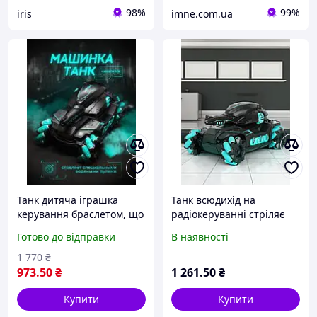
98%
99%
iris
imne.com.ua
Танк дитяча іграшка
Танк всюдихід на
керування браслетом, що
радіокеруванні стріляє
стріляє орбізами на
орбізами пульт керування
Готово до відправки
В наявності
радіокеруванні 26 см Танк
жестами
всюдихід
1 770
₴
973
.50
₴
1 261
.50
₴
Купити
Купити