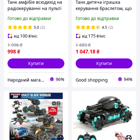
Танк амфібія всюдихід на
Танк дитяча іграшка
радіокеруванні на пульті
керування браслетом, що
управління, Іграшковий
стріляє орбізами на
Готово до відправки
Готово до відправки
всюдихід їде по воді в усі
радіокеруванні 26 см Танк
сторони, Дитячі танки на
всюдихід GSH
5.0
(2)
4.5
(2)
акуму
100
175
від
₴
/міс
від
₴
/міс
1 996
₴
1 689
₴
998
₴
1 047
.18
₴
Купити
Купити
96%
94%
Народний магазин
Good shopping