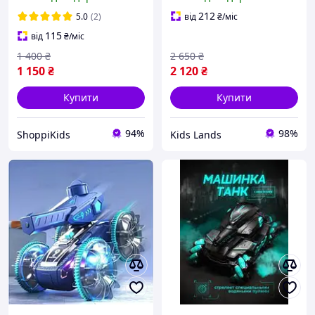
радіокеруванні стріляє
на 360 ° стріляє
орбізами.
гідрогелієвими орбізами
212
5.0
(2)
від
₴
/міс
115
від
₴
/міс
1 400
₴
2 650
₴
1 150
₴
2 120
₴
Купити
Купити
94%
98%
ShoppiKids
Kids Lands