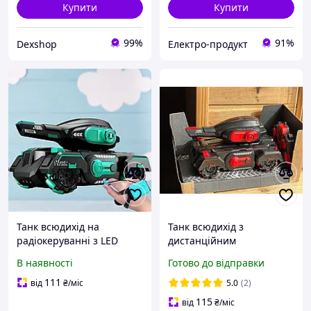
Купити
Купити
99%
91%
Dexshop
Електро-продукт
Танк всюдихід на
Танк всюдихід з
радіокеруванні з LED
дистанційним
підсвічуванням,
керуванням TOY. Танк
В наявності
Готово до відправки
браслетом для керування
іграшковий на
рукою та пультом TK-99
радіокеруванні стріляє
111
від
₴
/міс
5.0
(2)
орбізами.
115
від
₴
/міс