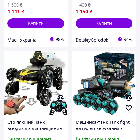
1 600
₴
1 400
₴
1 111
₴
1 150
₴
Купити
Купити
98%
94%
Маст Україна
DetskiyGorodok
Стріляючий Танк
Машинка-танк Tank fight
всюдихід з дистанційним
на пульті керування з
керуванням TOY. Танк на
поворотним механізмом
Готово до відправки
Готово до відправки