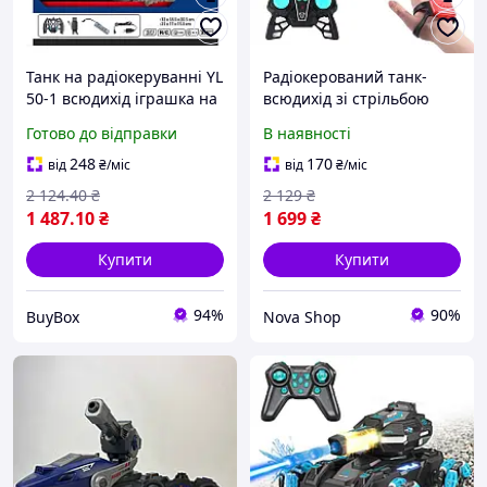
Танк на радіокеруванні YL
Радіокерований танк-
50-1 всюдихід іграшка на
всюдихід зі стрільбою
пульті з браслетом танк
орбізами, два методи
Готово до відправки
В наявності
на орбізах радіокерована
керування, LED-підсвітка
модель
та обертання вежі на
248
170
від
₴
/міс
від
₴
/міс
360°, для дитини
2 124
.40
₴
2 129
₴
1 487
.10
₴
1 699
₴
Купити
Купити
94%
90%
BuyBox
Nova Shop