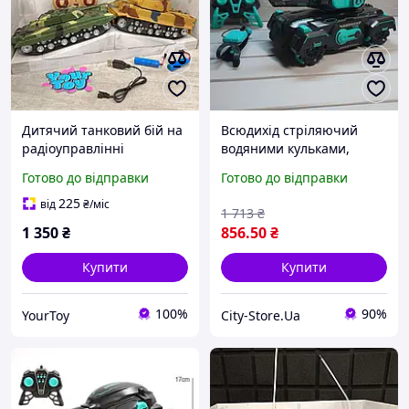
Дитячий танковий бій на
Всюдихід стріляючий
радіоуправлінні
водяними кульками,
Акумуляторний ( вежа
Дитячий танк на пульті
Готово до відправки
Готово до відправки
обертається, звук
управління Акція
двигуна, світяться фари )
225
від
₴
/міс
1 713
₴
|| Choice | YourToy
1 350
₴
856
.50
₴
Купити
Купити
100%
90%
YourToy
City-Store.Ua