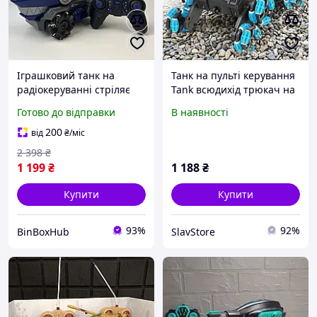
Іграшковий танк на
Танк на пульті керування
радіокеруванні стріляє
Tank всюдихід трюкач на
гелевими кульками орбіз
радіокеруванні 28 см
Готово до відправки
В наявності
дитяча машинка акула з
стріляє орбізами
дистанційним
200
від
₴
/міс
управлінням пультом та
2 398
₴
рукою
1 199
₴
1 188
₴
Купити
Купити
93%
92%
BinBoxHub
SlavStore