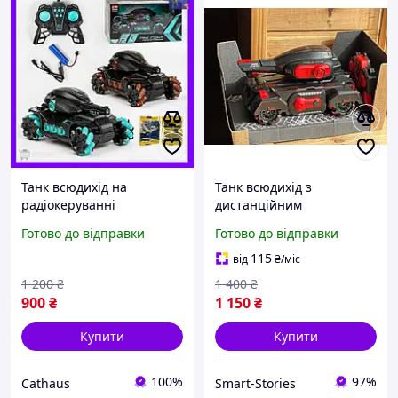
Танк всюдихід на
Танк всюдихід з
радіокеруванні
дистанційним
акумулятор стріляє
керуванням TOY. Танк
Готово до відправки
Готово до відправки
кулями їздить на всі боки,
іграшковий на
Машинка-танк 360°
радіокеруванні стріляє
115
від
₴
/міс
керування рукою
орбізами.
1 200
₴
1 400
₴
900
₴
1 150
₴
Купити
Купити
100%
97%
Cathaus
Smart-Stories