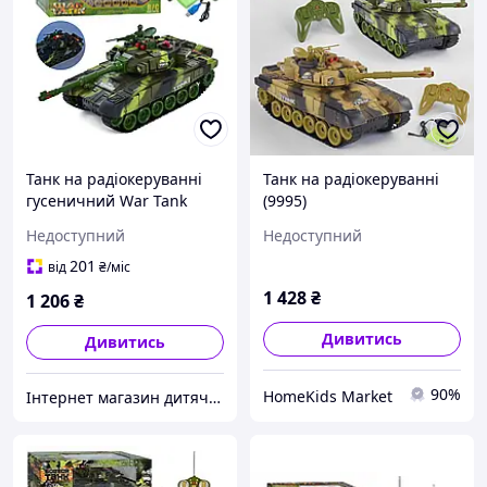
Танк на радіокеруванні
Танк на радіокеруванні
гусеничний War Tank
(9995)
9995
Недоступний
Недоступний
201
від
₴
/міс
1 428
₴
1 206
₴
Дивитись
Дивитись
90%
HomeKids Market
Інтернет магазин дитячих товарів children-shop