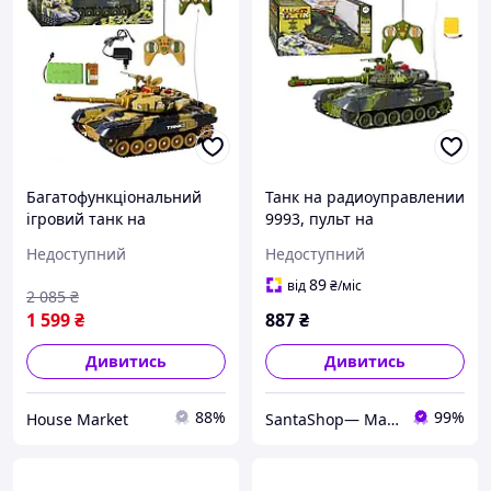
Багатофункціональний
Танк на радиоуправлении
ігровий танк на
9993, пульт на
радіокеруванні, звукові
батарейках, аккумулятор
Недоступний
Недоступний
світлові ефекти, 9995
89
від
₴
/міс
2 085
₴
1 599
₴
887
₴
Дивитись
Дивитись
88%
99%
House Market
SantaShop— Магазин дитячих іграшок