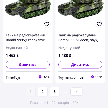
Танк на радіокеруванні
Танк на радіокеруванні
Bambi 9995(Green) звук,
Bambi 9995(Green) звук,
світло, рухома кабіна,
світло, рухома кабіна,
Недоступний
Недоступний
Time Toys
Toyman
1 463
₴
1 488
₴
Дивитись
Дивитись
92%
90%
TimeToys
Toyman.com.ua
1
2
3
...
Показано 1 - 29 товарів з 60+