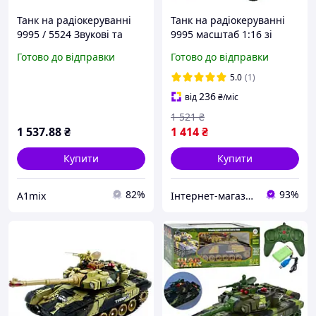
Танк на радіокеруванні
Танк на радіокеруванні
9995 / 5524 Звукові та
9995 масштаб 1:16 зі
світлові ефекти M1
світлом стрільбою й
Готово до відправки
Готово до відправки
Abrams, розмір 43 см
поворотною вежею
5.0
(1)
236
від
₴
/міс
1 521
₴
1 537
.88
₴
1 414
₴
Купити
Купити
82%
93%
А1mix
Інтернет-магазин "TorgZp"