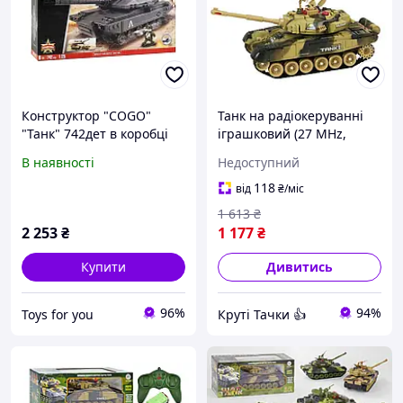
Конструктор "COGO"
Танк на радіокеруванні
"Танк" 742дет в коробці
іграшковий (27 MHz,
3383
масштаб 1:16, світло,
В наявності
Недоступний
звук, башта
повертається) 9995
118
від
₴
/міс
1 613
₴
2 253
₴
1 177
₴
Купити
Дивитись
96%
94%
Toys for you
Круті Тачки 👍