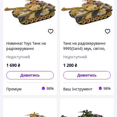
Новинка! Toys Танк на
Танк на радіокеруванні
радіокеруванні
9995(Sand) звук, світло,
9995(Sand)звук, світло,
рухома кабіна
Недоступний
Недоступний
рухома кабіна
1 690
₴
1 200
₴
Дивитись
Дивитись
98%
98%
Преміум
Ваш Інструмент