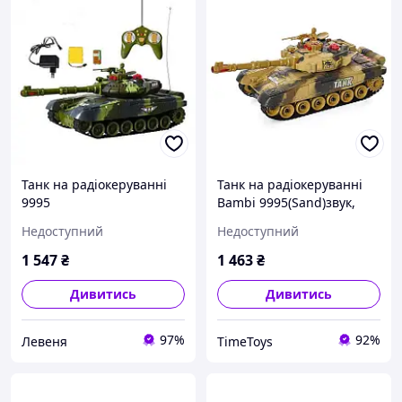
Танк на радіокеруванні
Танк на радіокеруванні
9995
Bambi 9995(Sand)звук,
світло, рухома кабіна,
Недоступний
Недоступний
Time Toys
1 547
₴
1 463
₴
Дивитись
Дивитись
97%
92%
Левеня
TimeToys