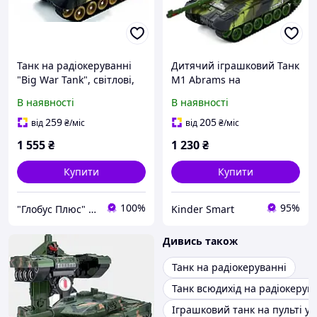
Танк на радіокеруванні
Дитячий іграшковий Танк
"Big War Tank", світлові,
M1 Abrams на
звукові ефекти,
радіокеруванні 9995
В наявності
В наявності
акумулятор, 9995
259
205
від
₴
/міс
від
₴
/міс
1 555
₴
1 230
₴
Купити
Купити
100%
95%
"Глобус Плюс" інтернет-магазин
Kinder Smart
Дивись також
Танк на радіокеруванні
Танк всюдихід на радіокерув
Іграшковий танк на пульті у