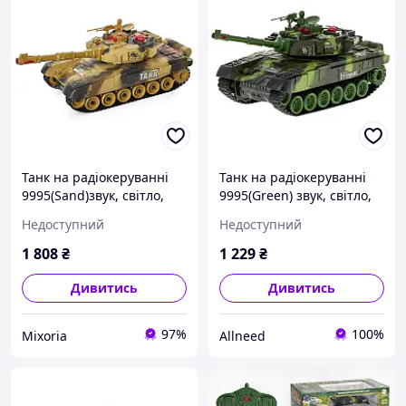
Танк на радіокеруванні
Танк на радіокеруванні
9995(Sand)звук, світло,
9995(Green) звук, світло,
рухома кабіна Bambi
рухома кабіна
Недоступний
Недоступний
1 808
₴
1 229
₴
Дивитись
Дивитись
97%
100%
Mixoria
Allneed