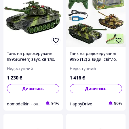
Танк на радіокеруванні
Танк на радіокеруванні
9995(Green) звук, світло,
9995 (12) 2 види, світло,
рухома кабіна
звук, в коробці
Недоступний
Недоступний
1 230
₴
1 416
₴
Дивитись
Дивитись
94%
90%
domodelkin - онлайн маркет товарів для дому
HappyDrive