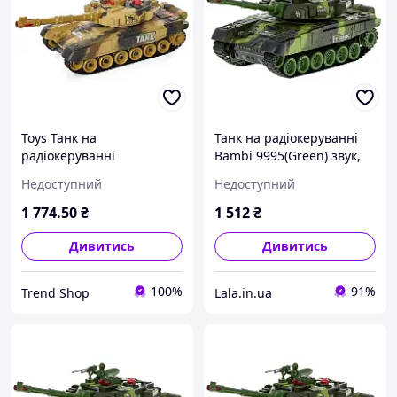
Toys Танк на
Танк на радіокеруванні
радіокеруванні
Bambi 9995(Green) звук,
9995(Sand)звук, світло,
світло, рухома кабіна,
Недоступний
Недоступний
рухома кабіна Imidzh
Lala.in.ua
1 774
.50
₴
1 512
₴
Дивитись
Дивитись
100%
91%
Trend Shop
Lala.in.ua