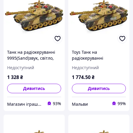
Танк на радіокеруванні
Toys Танк на
9995(Sand)звук, світло,
радіокеруванні
рухома кабіна
9995(Sand)звук, світло,
Недоступний
Недоступний
рухома кабіна _Mal
1 328
₴
1 774
.50
₴
Дивитись
Дивитись
93%
99%
Магазин іграшок "Веселий малюк"
Мальви