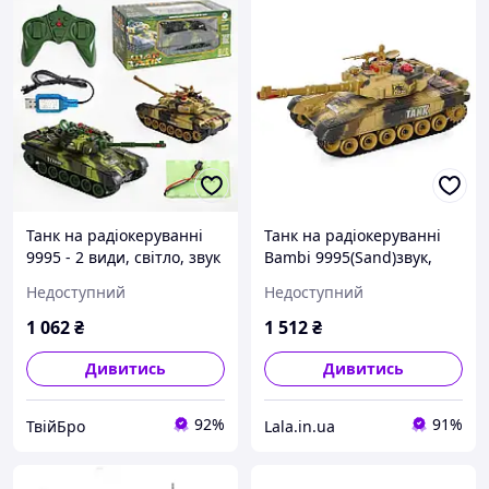
Танк на радіокеруванні
Танк на радіокеруванні
9995 - 2 види, світло, звук
Bambi 9995(Sand)звук,
Бро
світло, рухома кабіна,
Недоступний
Недоступний
Lala.in.ua
1 062
₴
1 512
₴
Дивитись
Дивитись
92%
91%
ТвійБро
Lala.in.ua