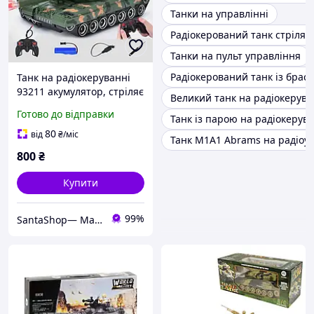
Танки на управлінні
Радіокерований танк стріляє
Танки на пульт управління
Радіокерований танк із брас
Танк на радіокеруванні
93211 акумулятор, стріляє
Великий танк на радіокерува
гелем, короб.
Готово до відправки
Танк із парою на радіокерув
40,5*19*22,2 см
80
від
₴
/міс
Танк М1А1 Abrams на радіоу
800
₴
Купити
99%
SantaShop— Магазин дитячих іграшок