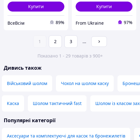
Купити
Купити
89%
97%
ВсеВсім
From Ukraine
1
2
3
...
Показано 1 - 29 товарів з 900+
Дивись також
Військовий шолом
Чохол на шолом каску
Бронеш
Каска
Шолом тактичний fast
Шолом із класом зах
Популярні категорії
Аксесуари та комплектуючі для касок та бронежилетів