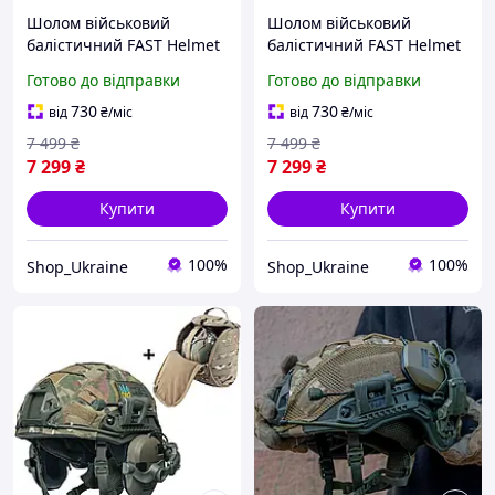
Шолом військовий
Шолом військовий
балістичний FAST Helmet
балістичний FAST Helmet
NIJ IIIA захисна каска +
NIJ IIIA захисна каска +
Готово до відправки
Готово до відправки
тактичні навушники
тактичні активні
Walkers олива
навушники Walkers олива
730
730
від
₴
/міс
від
₴
/міс
+ кавер
7 499
₴
7 499
₴
7 299
₴
7 299
₴
Купити
Купити
100%
100%
Shop_Ukraine
Shop_Ukraine