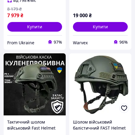
навушники Walkers олива
кевларовий каска
798
від
₴
/міс
+ кавер
балістична
8 179
₴
7 979
₴
19 000
₴
Купити
Купити
97%
96%
From Ukraine
Warvex
Тактичний шолом
Шолом військовий
військовий Fast Helmet
балістичний FAST Helmet
NIJ IIIA Олива Бронешлем
NIJ IIIA тактичний