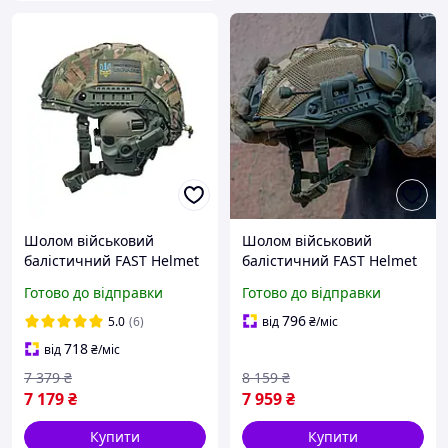
Шолом військовий
Шолом військовий
балістичний FAST Helmet
балістичний FAST Helmet
NIJ IIIA захисна каска +
NIJ IIIA захисна каска +
Готово до відправки
Готово до відправки
тактичні навушники
тактичні навушники
Walkers олива
Walkers та ліхтар на
796
5.0
(6)
від
₴
/міс
шолом олива
718
від
₴
/міс
7 379
₴
8 159
₴
7 179
₴
7 959
₴
Купити
Купити