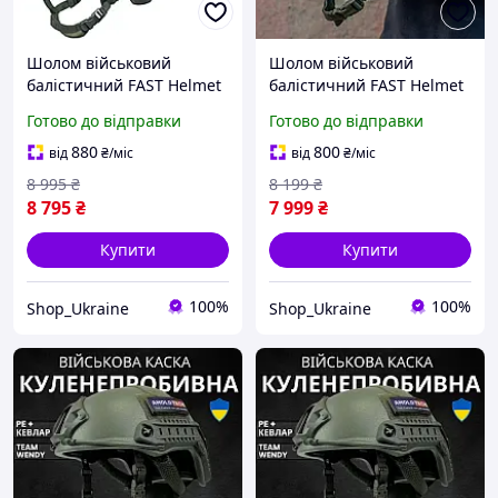
Шолом військовий
Шолом військовий
балістичний FAST Helmet
балістичний FAST Helmet
NIJ IIIA захисна каска +
NIJ IIIA захисна каска +
Готово до відправки
Готово до відправки
тактичні навушники
тактичні навушники
Walkers та ліхтар олива
Walkers та ліхтар на
880
800
від
₴
/міс
від
₴
/міс
шолом олива
8 995
₴
8 199
₴
8 795
₴
7 999
₴
Купити
Купити
100%
100%
Shop_Ukraine
Shop_Ukraine