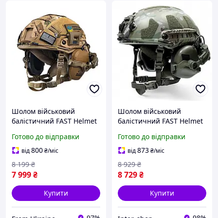
Шолом військовий
Шолом військовий
балістичний FAST Helmet
балістичний FAST Helmet
NIJ IIIA захисна каска +
NIJ IIIA Multicam захисна
Готово до відправки
Готово до відправки
тактичні навушники
каска мультикам +
Walkers та ліхтар койот
тактичні навушники
800
873
від
₴
/міс
від
₴
/міс
Earmor M31 PLUS
8 199
₴
8 929
₴
7 999
₴
8 729
₴
Купити
Купити
97%
98%