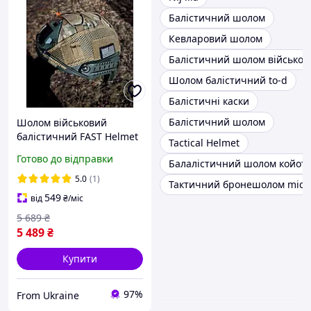
Балістичний шолом
Кевларовий шолом
Балістичний шолом військов
Шолом балістичний to-d
Балістичні каски
Балістичний шолом
Шолом військовий
балістичний FAST Helmet
Tactical Helmet
NIJ IIIA тактичний
Готово до відправки
Балалістичний шолом койот 
захисна каска
куленепробивна олива
5.0
(1)
Тактичний бронешолом mich
549
від
₴
/міс
5 689
₴
5 489
₴
Купити
97%
From Ukraine