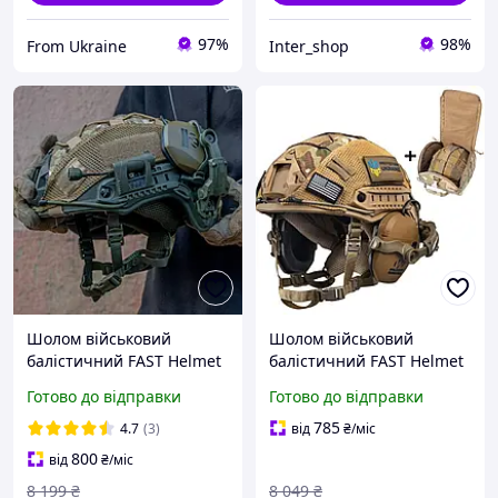
97%
98%
From Ukraine
Inter_shop
Шолом військовий
Шолом військовий
балістичний FAST Helmet
балістичний FAST Helmet
NIJ IIIA захисна каска +
NIJ IIIA захисна каска +
Готово до відправки
Готово до відправки
тактичні навушники
тактичні активні
Walkers та ліхтар олива
навушники Walkers койот
785
4.7
(3)
від
₴
/міс
+ кавер
800
від
₴
/міс
8 199
₴
8 049
₴