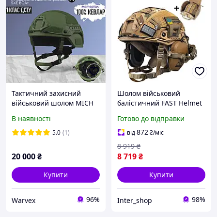
Тактичний захисний
Шолом військовий
військовий шолом MICH
балістичний FAST Helmet
2000 GEN 3 Helmet NIJ IIIA
NIJ IIIA захисна каска +
В наявності
Готово до відправки
балістичний кевларовий
тактичні навушники
Walkers та ліхтар на
872
5.0
(1)
від
₴
/міс
шолом олива
8 919
₴
20 000
₴
8 719
₴
Купити
Купити
96%
98%
Warvex
Inter_shop