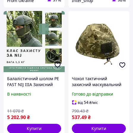
From Ukraine
Inter_shop
Балалістичний шолом PE
Чохол тактичний
FAST NIJ IIIA Захисний
захисний маскувальний
тактичний шолом для зсу
на каску для військових,
В наявності
Готово до відправки
Каска протиударна
кавер для шолома Single
військова
Sword ALLe1694
54
від
₴
/міс
11 070
₴
790
.43
₴
5 202
.90
₴
537
.49
₴
Купити
Купити