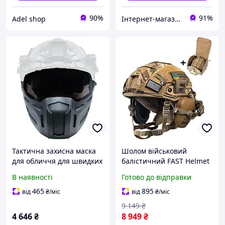
90%
91%
Adel shop
Інтернет-магазин Allegoriya
Тактична захисна маска
Шолом військовий
для обличчя для швидких
балістичний FAST Helmet
шоломів, військова
NIJ IIIA захисна каска +
В наявності
Готово до відправки
захисна маска для
тактичні навушники
страйкболу та пейнтболу,
Walkers та ліхтар на
465
895
від
₴
/міс
від
₴
/міс
мисливські шоломи з
шолом олива
9 149
₴
4 646
₴
8 949
₴