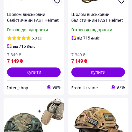
Шолом військовий
Шолом військовий
балістичний FAST Helmet
балістичний FAST Helmet
NIJ IIIA захисна каска +
NIJ IIIA захисна каска +
Готово до відправки
Готово до відправки
тактичні навушники
тактичні навушники
Walkers олива
Walkers койот
715
5.0
(2)
від
₴
/міс
715
від
₴
/міс
7 349
₴
7 349
₴
7 149
₴
7 149
₴
Купити
Купити
98%
97%
Inter_shop
From Ukraine