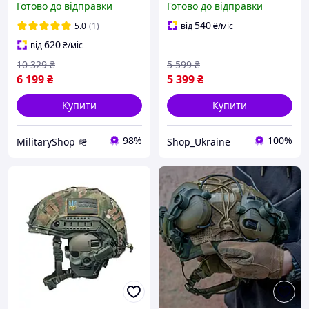
Готово до відправки
Готово до відправки
Куленепробивний Каска
захисна каска
військова захисна
куленепробивна олива
540
5.0
(1)
від
₴
/міс
620
від
₴
/міс
10 329
₴
5 599
₴
6 199
₴
5 399
₴
Купити
Купити
98%
100%
MilitaryShop 🪖
Shop_Ukraine