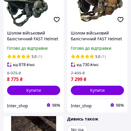
Шолом військовий
Шолом військовий
балістичний FAST Helmet
балістичний FAST Helmet
NIJ IIIA захисна каска +
NIJ IIIA захисна каска +
Готово до відправки
Готово до відправки
тактичні навушники
тактичні навушники
Walkers та ліхтар олива
Walkers койот
5.0
(1)
5.0
(1)
878
730
від
₴
/міс
від
₴
/міс
8 975
₴
7 499
₴
8 775
₴
7 299
₴
Купити
Купити
98%
98%
Inter_shop
Inter_shop
Дивись також
Nij iiia