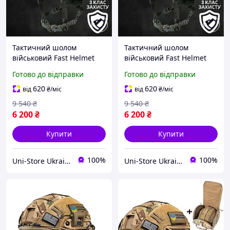
Тактичний шолом
Тактичний шолом
військовий Fast Helmet
військовий Fast Helmet
NIJ IIIA Олива Бронешлем
NIJ IIIA Олива Бронешлем
Готово до відправки
Готово до відправки
Куленепробивний Каска
Куленепробивний Каска
військова захисна
військова захисна
620
620
від
₴
/міс
від
₴
/міс
9 540
₴
9 540
₴
6 200
₴
6 200
₴
Купити
Купити
100%
100%
Uni-Store Ukraine
Uni-Store Ukraine