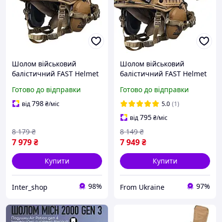
Шолом військовий
Шолом військовий
балістичний FAST Helmet
балістичний FAST Helmet
NIJ IIIA захисна каска +
NIJ IIIA захисна каска +
Готово до відправки
Готово до відправки
тактичні навушники
тактичні активні
Walkers та ліхтар койот
навушники Walkers койот
798
від
₴
/міс
5.0
(1)
+ кавер
795
від
₴
/міс
8 179
₴
8 149
₴
7 979
₴
7 949
₴
Купити
Купити
98%
97%
Inter_shop
From Ukraine