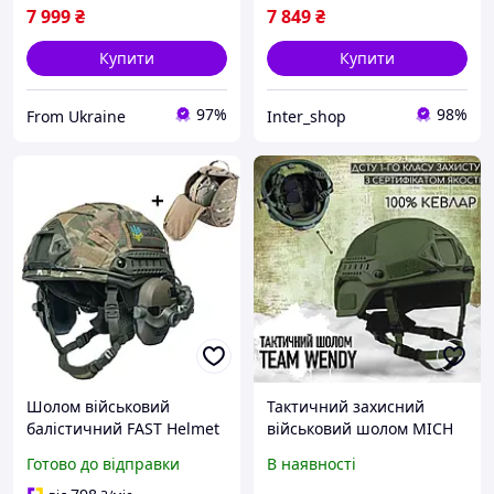
7 999
₴
7 849
₴
Купити
Купити
97%
98%
From Ukraine
Inter_shop
Шолом військовий
Тактичний захисний
балістичний FAST Helmet
військовий шолом MICH
NIJ IIIA захисна каска +
2000 Team Wendy - рівень
Готово до відправки
В наявності
тактичні активні
захисту NIJ IIIA. Олива