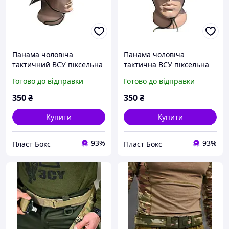
Панама чоловіча
Панама чоловіча
тактичний ВСУ піксельна
тактична ВСУ піксельна
Панама армейська для
Панамка армеська для
Готово до відправки
Готово до відправки
ТРО полеква піксель
ТРО польова піксель
військова ЗСУ
військова ЗСУ літня
350
₴
350
₴
16408791
Купити
Купити
93%
93%
Пласт Бокс
Пласт Бокс