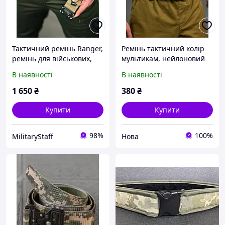
Тактичний ремінь Ranger,
Ремінь тактичний колір
ремінь для військових,
мультикам, нейлоновий
військовий ремінь
військовий ремінь
В наявності
В наявності
піксель, військовий
піксель, міцний ремінь
ремінь койот, військовий
для військових ЗСУ
1 650
₴
380
₴
ремінь мультикам
оливкового кольору
Купити
Купити
98%
100%
MilitaryStaff
Нова