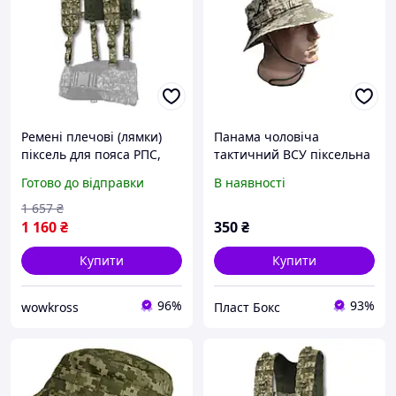
Ремені плечові (лямки)
Панама чоловіча
піксель для пояса РПС,
тактичний ВСУ піксельна
тактичні військові
Панама армейська для
Готово до відправки
В наявності
розвантажувальні
ТРО полеква піксель
військова ЗСУ
1 657
₴
1 160
₴
350
₴
Купити
Купити
96%
93%
wowkross
Пласт Бокс