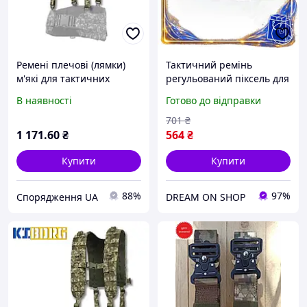
Ремені плечові (лямки)
Тактичний ремінь
м'які для тактичних
регульований піксель для
поясів РПС Піксель
військових з фіксатором
В наявності
Готово до відправки
для надійної фіксації DM-
11
701
₴
1 171
.60
₴
564
₴
Купити
Купити
88%
97%
Спорядження UA
DREAM ON SHOP