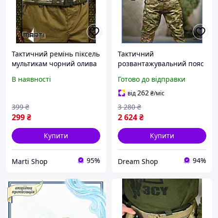
Тактичний ремінь піксель
Тактичний
мультикам чорний олива
розвантажувальний пояс
на фастекс з фіксацією
піксель з підсумками
В наявності
Готово до відправки
військовий ремінь для
бойовий ремінь для
ЗСУ
зручного носіння
262
від
₴
/міс
спорядження шоп1
399
₴
3 280
₴
299
₴
2 624
₴
Купити
Купити
95%
94%
Marti Shop
Dream Shop