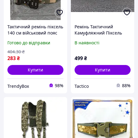
Тактичний ремінь піксель
Ремінь Тактичний
140 см військовий пояс
Камуфляжний Піксель
для спорядження
Для ЗСУ З Надійним
Готово до відправки
В наявності
армійський ремінь для
Кремленням Fastex і
розвантаження box2
Регулюванням Розміру
404
.30
₴
Velcro _tdo
283
₴
499
₴
Купити
Купити
98%
88%
TrendyBox
Tactico