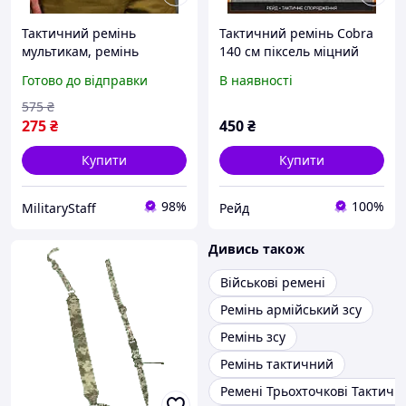
Тактичний ремінь
Тактичний ремінь Cobra
мультикам, ремінь
140 см піксель міцний
тактичний піксель,
нейлон зносостійкий
Готово до відправки
В наявності
ремінь тактичний олива,
армійський пояс для
ремінь для військових
полігону військових і
575
₴
спорту
275
₴
450
₴
Купити
Купити
98%
100%
MilitaryStaff
Рейд
Дивись також
Військові ремені
Ремінь армійський зсу
Ремінь зсу
Ремінь тактичний
Ремені Трьохточкові Тактичні