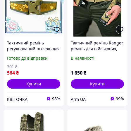
Тактичний ремінь
Тактичний ремінь Ranger,
регульований піксель для
ремінь для військових,
військових з фіксатором
військовий ремінь
Готово до відправки
В наявності
для надійної фіксації
піксель, військовий
KVI_12
ремінь койот, військовий
701
₴
ремінь мультикам
564
₴
1 650
₴
Купити
Купити
98%
99%
КВІТОЧКА
Arm UA