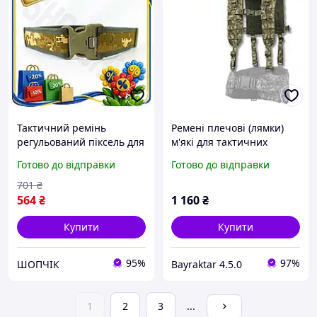
Тактичний ремінь
Ремені плечові (лямки)
регульований піксель для
м'які для тактичних
військових з фіксатором
поясів РПС піксель
Готово до відправки
Готово до відправки
для надійної фіксації
SCH_13
701
₴
564
₴
1 160
₴
Купити
Купити
95%
97%
ШОПЧІК
Bayraktar 4.5.0
1
2
3
...