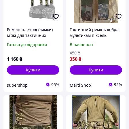
Ремені плечові (лямки)
Тактичний ремінь кобра
м'які для тактичних
мультикам піксель
поясів РПС піксель
армійський пояс для
Готово до відправки
В наявності
форми ЗСУ військовий
ремінь
450
₴
1 160
₴
350
₴
Купити
Купити
95%
95%
subershop
Marti Shop