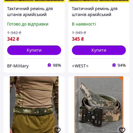
Тактичний ремінь для
Тактичний ремінь для
штанів армійський
штанів армійський
брючний ремінь з
брючний ремінь з
Готово до відправки
В наявності
фастексом мультикам
фастексом мультикам
пиксель чорний олива
пиксель чорний олива
1 342
₴
1 345
₴
BAGS
WEST
342
₴
345
₴
Купити
Купити
98%
94%
BF-Military
⭐️WEST⭐️