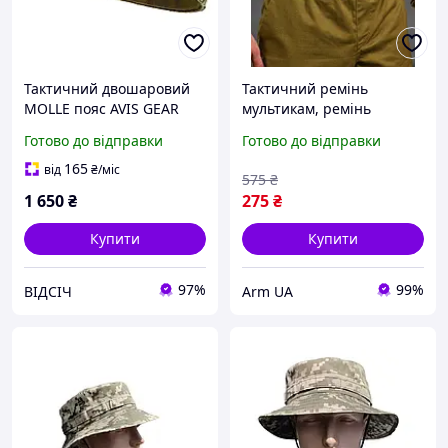
Тактичний двошаровий
Тактичний ремінь
MOLLE пояс AVIS GEAR
мультикам, ремінь
піксель ММ14 військовий
тактичний піксель,
Готово до відправки
Готово до відправки
бойовий ремінь для
ремінь тактичний олива,
спорядження та
ремінь для військових
165
від
₴
/міс
575
₴
екіпірування
1 650
₴
275
₴
Купити
Купити
97%
99%
ВІДСІЧ
Arm UA