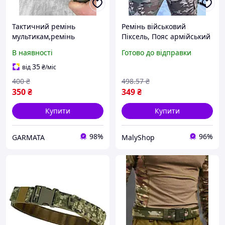
Тактичний ремінь
Ремінь військовий
мультикам,ремінь
Піксель, Пояс армійський
тактичний піксель,ремінь
тактичний для ЗСУ MALY
В наявності
Готово до відправки
тактичний олива,ремінь
для військових
35
від
₴
/міс
400
₴
498
.57
₴
350
₴
349
₴
Купити
Купити
98%
96%
GARMATA
MalyShop