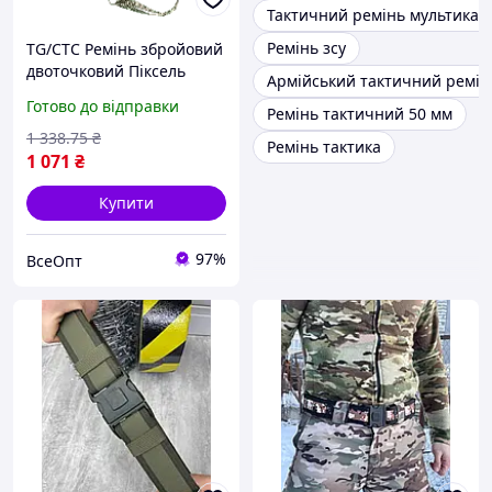
Тактичний ремінь мультикам
Ремінь зсу
TG/CTC Ремінь збройовий
двоточковий Піксель
Армійський тактичний ремін
(8010) для АК та AR,
Готово до відправки
Ремінь тактичний 50 мм
армійський, мілітарі, ЗСУ,
тактичний, поліестер
1 338
.75
₴
Ремінь тактика
1 071
₴
Купити
97%
ВсеОпт