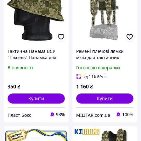
Тактична Панама ВСУ
Ремені плечові лямки
"Піксель" Панамка для
м'які для тактичних
ЗСУ піксельна армійська
поясів РПС, Піксель
В наявності
Готово до відправки
для ТРО військова панама
54
116
від
₴
/міс
350
₴
1 160
₴
Купити
Купити
93%
100%
Пласт Бокс
MILITAR.com.ua