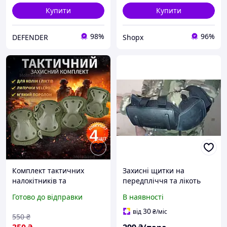
Купити
Купити
98%
96%
DEFENDER
Shopx
Комплект тактичних
Захисні щитки на
налокітників та
передпліччя та лікоть
наколінників 4 шт захист
(тактичні) - пара
Готово до відправки
В наявності
на коліна та лікті для
тренувань та активного
30
від
₴
/міс
550
₴
відпочинку