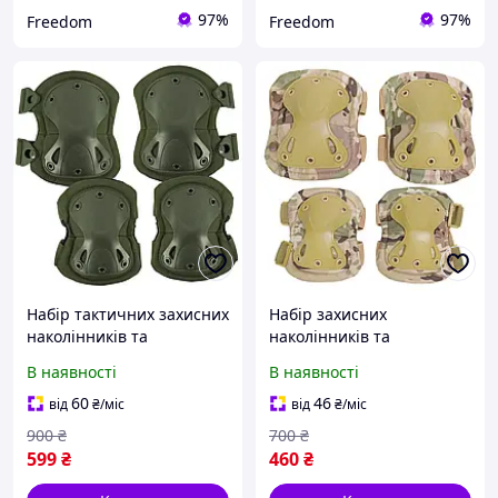
97%
97%
Freedom
Freedom
Набір тактичних захисних
Набір захисних
наколінників та
наколінників та
налокітників/ комплект
налокітників/ тактичний
В наявності
В наявності
військових щитків на
комплект військових
коліна та лікті/ Олива
щитків на коліна та лікті/
60
46
від
₴
/міс
від
₴
/міс
Мультикам
900
₴
700
₴
599
₴
460
₴