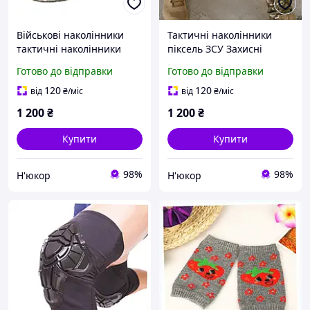
Військові наколінники
Тактичні наколінники
тактичні наколінники
піксель ЗСУ Захисні
армійські тактичні
наколінники для
Готово до відправки
Готово до відправки
наколінники піксель
військових
120
120
від
₴
/міс
від
₴
/міс
1 200
₴
1 200
₴
Купити
Купити
98%
98%
Н'юкор
Н'юкор