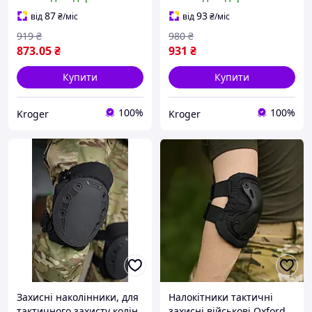
ЗСУ
87
93
від
₴
/міс
від
₴
/міс
919
₴
980
₴
873
.05
₴
931
₴
Купити
Купити
100%
100%
Kroger
Kroger
Захисні наколінники, для
Налокітники тактичні
тактичного захисту колін
захисні військові Oxford