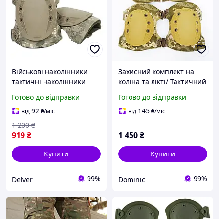
Військові наколінники
Захисний комплект на
тактичні наколінники
коліна та лікті/ Тактичний
армійські тактичні
набір захисних щитків/
Готово до відправки
Готово до відправки
наколінники піксель
Наколінники+Налокітники
/ Піксель
92
145
від
₴
/міс
від
₴
/міс
1 200
₴
919
₴
1 450
₴
Купити
Купити
99%
99%
Delver
Dominic