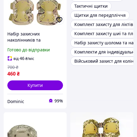
Тактичні щитки
Щитки для передпліччя
Комплект захисту для ліктів 
Комплект захисту шиї та пле
Набір захисних
наколінників та
Набір захисту шолома та нак
налокітників/ тактичний
Готово до відправки
Комплекти для індивідуально
комплект військових
щитків на коліна та лікті/
46
від
₴
/міс
Військовий захист для колін і 
Мультикам
700
₴
460
₴
Купити
99%
Dominic