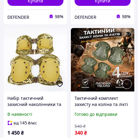
Купити
Купити
98%
98%
DEFENDER
DEFENDER
Набір тактичний
Тактичний комплект
захисний наколінники та
захисту на коліна та лікті
налокітники Піксель
спортивні наколінники
В наявності
Готово до відправки
Койот/ Комплект
налокітники для
захисних щитків на
тренувань та активного
145
від
₴
/міс
540
₴
коліна та логті
відпочинку
1 450
₴
340
₴