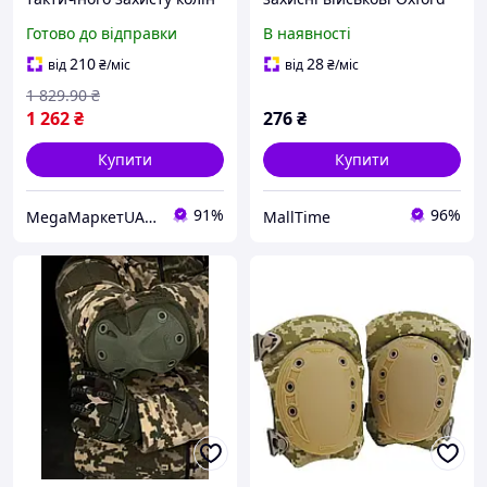
під час активних
та ABS-пластик чорні на
Готово до відправки
В наявності
тренувань
липучці армія
time929NBV
210
28
від
₴
/міс
від
₴
/міс
1 829
.90
₴
1 262
₴
276
₴
Купити
Купити
91%
96%
MegaМаркетUA — твоє замовлення вже в дорозі 🚚📦✨
MallTime