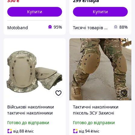
350
₴
299
₴/пара
Купити
Купити
95%
88%
Motoband
Тисячі товарів для всіх !!!
Військові наколінники
Тактичні наколінники
тактичні наколінники
піксель ЗСУ Захисні
армійські тактичні
наколінники для
Готово до відправки
Готово до відправки
наколінники піксель
військових
88
94
від
₴
/міс
від
₴
/міс