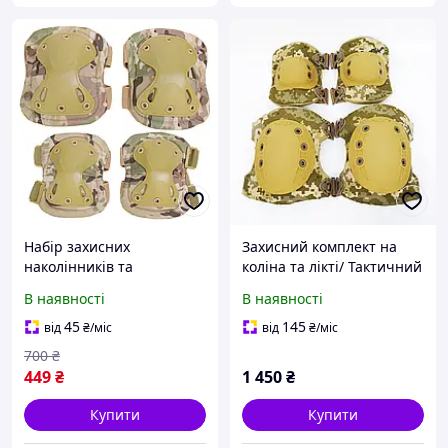
Набір захисних
Захисний комплект на
наколінників та
коліна та лікті/ Тактичний
налокітників/ тактичний
набір захисних щитків/
В наявності
В наявності
комплект військових
Наколінники+Налокітники
щитків на коліна та лікті/
/ Піксель
45
145
від
₴
/міс
від
₴
/міс
Мультикам
700
₴
449
₴
1 450
₴
Купити
Купити