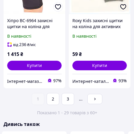
Хіпро BC-6964 захисні
Roxy Kids захисні щитки
щитки на коліна для
на коліна для активних
ролерів пара 189T753MT7
малюків 663195C3B
В наявності
В наявності
236
від
₴
/міс
1 415
₴
59
₴
Купити
Купити
97%
93%
Інтернет-магазин RedShift.com.ua
Интернет-каталог скидок "Профит плюс"
1
2
3
...
Показано 1 - 29 товарів з 60+
Дивись також