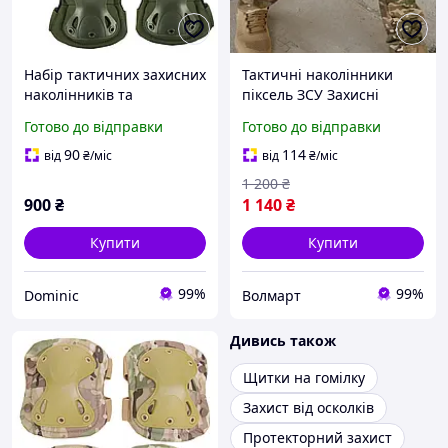
Набір тактичних захисних
Тактичні наколінники
наколінників та
піксель ЗСУ Захисні
налокітників/ комплект
наколінники для
Готово до відправки
Готово до відправки
військових щитків на
військових
коліна та лікті/ Олива
90
114
від
₴
/міс
від
₴
/міс
1 200
₴
900
₴
1 140
₴
Купити
Купити
99%
99%
Dominic
Волмарт
Дивись також
Щитки на гомілку
Захист від осколків
Протекторний захист