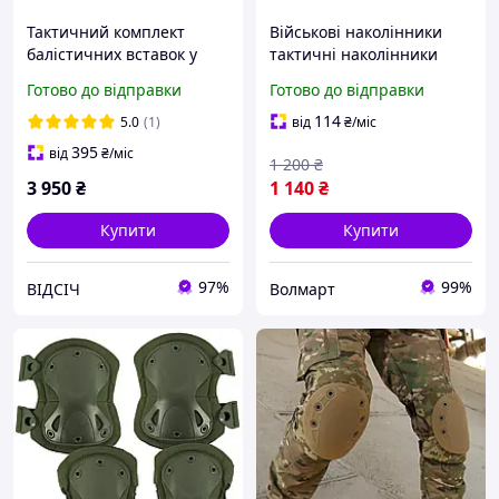
Тактичний комплект
Військові наколінники
балістичних вставок у
тактичні наколінники
коліна 1 класу захисту
армійські тактичні
Готово до відправки
Готово до відправки
НВМПЕ BRONYX від АТАКА
наколінники піксель
м які захисні елементи
114
5.0
(1)
від
₴
/міс
для колін
395
від
₴
/міс
1 200
₴
3 950
₴
1 140
₴
Купити
Купити
97%
99%
ВІДСІЧ
Волмарт