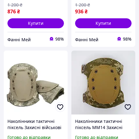
1 200
₴
1 200
₴
876
₴
936
₴
Купити
Купити
98%
98%
Фанні Мей
Фанні Мей
Наколінники тактичні
Наколінники тактичні
піксель Захисні військові
піксель ММ14 Захисні
наколінники для ЗСУ
військові наколінники для
Готово до відправки
Готово до відправки