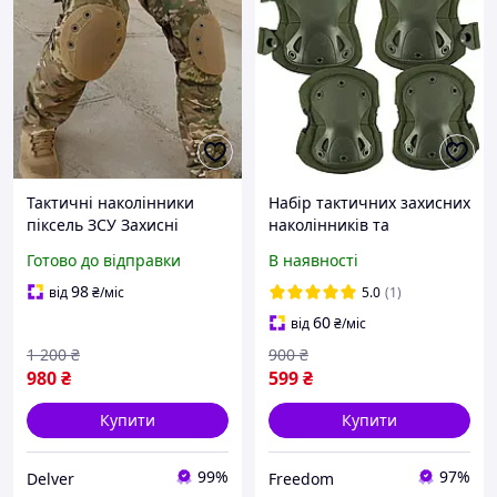
Тактичні наколінники
Набір тактичних захисних
піксель ЗСУ Захисні
наколінників та
наколінники для
налокітників/ комплект
Готово до відправки
В наявності
військових
військових щитків на
коліна та лікті/ Олива
98
від
₴
/міс
5.0
(1)
60
від
₴
/міс
1 200
₴
900
₴
980
₴
599
₴
Купити
Купити
99%
97%
Delver
Freedom