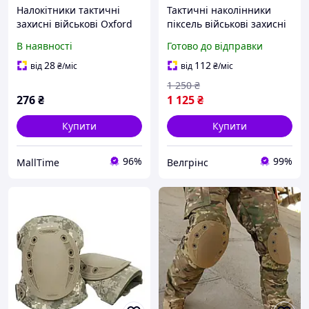
Налокітники тактичні
Тактичні наколінники
захисні військові Oxford
піксель військові захисні
та ABS-пластик зелені на
наколінники тактичні
В наявності
Готово до відправки
липучці time927LKJ
наколінники для ЗСУ
28
112
від
₴
/міс
від
₴
/міс
1 250
₴
276
₴
1 125
₴
Купити
Купити
96%
99%
MallTime
Велгрінс