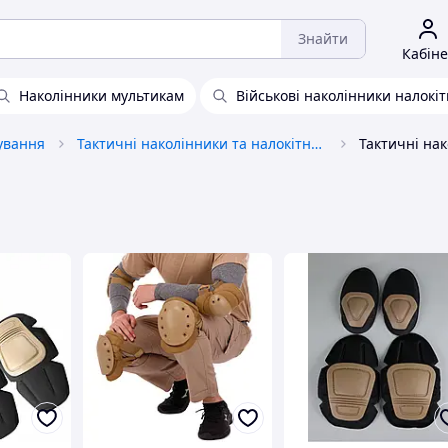
Знайти
Кабіне
Наколінники мультикам
Військові наколінники налокіт
рування
Тактичні наколінники та налокітники
Тактичні на