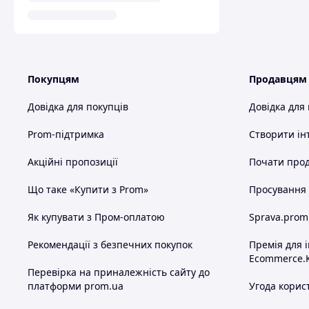
Покупцям
Продавцям
Довідка для покупців
Довідка для
Prom-підтримка
Створити ін
Акційні пропозиції
Почати прод
Що таке «Купити з Prom»
Просування в
Як купувати з Пром-оплатою
Sprava.prom
Рекомендації з безпечних покупок
Премія для 
Ecommerce.
Перевірка на приналежність сайту до
платформи prom.ua
Угода корис