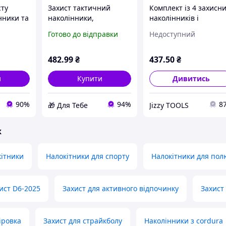
сту
Захист тактичний
Комплект із 4 захисн
нники та
наколінники,
наколінників і
оричневі
налокітники SP-Sport
налокітників для
Готово до відправки
Недоступний
о
TY-5704 Хакі D5-2026
спорту та тактики
озмірні
Койот легкий і зручн
482
.99
₴
437
.50
₴
и
Купити
Дивитись
90%
94%
8
🎁 Для Тебе
Jizzy TOOLS
ж
кітники
Налокітники для спорту
Налокітники для по
ист D6-2025
Захист для активного відпочинку
Захист
іровка
Захист для страйкболу
Наколінники з cordura