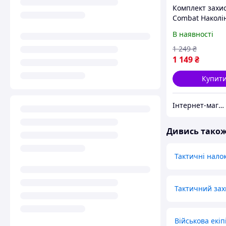
Комплект захи
Combat Наколі
налокітники к
В наявності
з ударостійког
пластику однор
1 249
₴
1 149
₴
Купит
Інтернет-магазин ALL CLOTHES
Дивись тако
Тактичні нало
Тактичний зах
Військова екіп