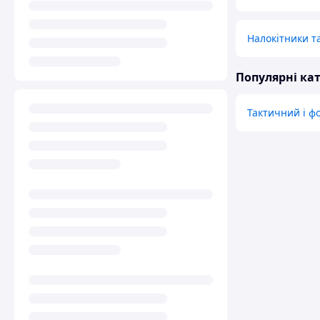
Налокітники т
Популярні кат
Тактичний і ф