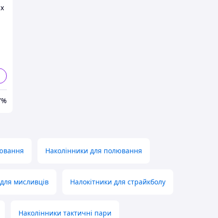
их
ий
7%
лювання
Наколінники для полювання
 для мисливців
Налокітники для страйкболу
Наколінники тактичні пари