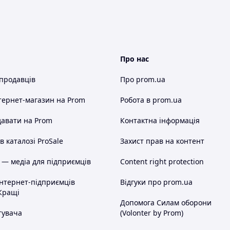
Про нас
 продавців
Про prom.ua
тернет-магазин
на Prom
Робота в prom.ua
авати на Prom
Контактна інформація
 каталозі ProSale
Захист прав на контент
 — медіа для підприємців
Content right protection
інтернет-підприємців
Відгуки про prom.ua
Кращі
Допомога Силам оборони
тувача
(Volonter by Prom)