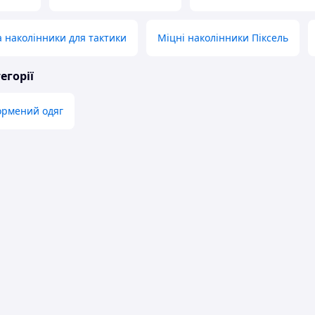
а наколінники для тактики
Міцні наколінники Піксель
егорії
ормений одяг