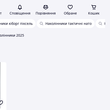
т
Сповіщення
Порівняння
Обране
Кошик
ники кіборг піксель
Наколінники тактичні нато
Нак
колінники 2025