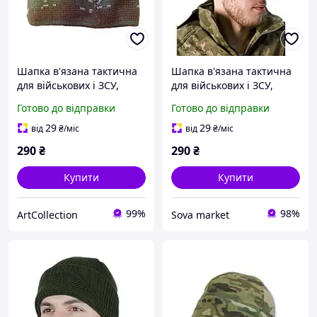
Шапка в'язана тактична
Шапка в'язана тактична
для військових і ЗСУ,
для військових і ЗСУ,
тепла непродувна шапка
тепла шапка, що не
Готово до відправки
Готово до відправки
з відворотом анатомічна
продувається Мультикам
Мультикам
29
29
від
₴
/міс
від
₴
/міс
290
₴
290
₴
Купити
Купити
99%
98%
ArtСollection
Sova market