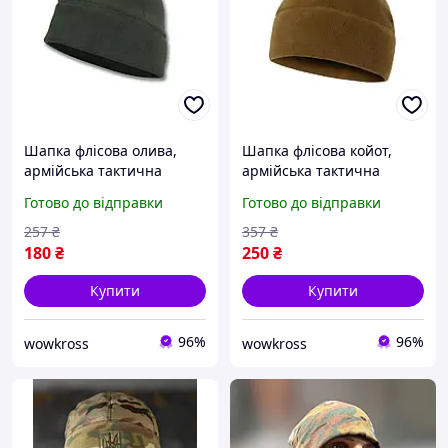
Шапка флісова олива,
Шапка флісова койот,
армійська тактична
армійська тактична
військова тепла шапка
військова тепла шапка
Готово до відправки
Готово до відправки
зимова для ЗСУ
зимова для ЗСУ
257
₴
357
₴
180
₴
250
₴
Купити
Купити
96%
96%
wowkross
wowkross