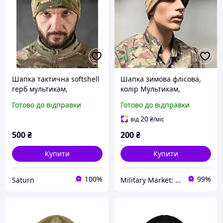
Шапка тактична softshell
Шапка зимова флісова,
герб мультикам,
колір Мультикам,
військова флісова шапка
тактична зимова шапка,
Готово до відправки
Готово до відправки
вставки софтшелл зимові
армійська шапка для
головні убори для зсу
військових
20
від
₴
/міс
500
₴
200
₴
Купити
Купити
100%
99%
Saturn
Military Market: UA