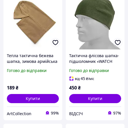
Тепла тактична бежева
Тактична флісова шапка-
шапка, зимова армійська
підшоломник «WATCH
флісова балаклава для
CAP» олива, тепла,
Готово до відправки
Готово до відправки
армії зсу для воєнних
еластична та зручна,
підходить для військових,
45
від
₴
/міс
поліції та ЗСУ
189
₴
450
₴
Купити
Купити
99%
97%
ArtСollection
ВІДСІЧ