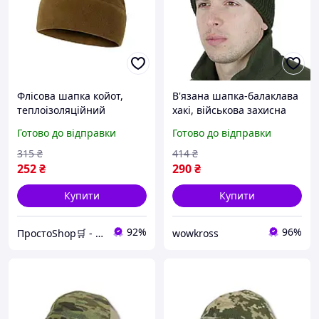
Флісова шапка койот,
В'язана шапка-балаклава
теплоізоляційний
хакі, військова захисна
тактичний аксесуар для
тактична маска для ЗСУ
Готово до відправки
Готово до відправки
військового
використання
315
₴
414
₴
252
₴
290
₴
Купити
Купити
92%
96%
ПростоShop🛒 - онлайн магазин простих товарів💡
wowkross