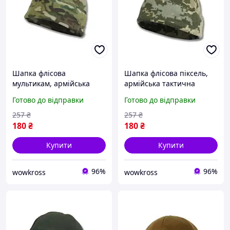
Шапка флісова
Шапка флісова піксель,
мультикам, армійська
армійська тактична
тактична військова тепла
військова тепла шапка
Готово до відправки
Готово до відправки
шапка зимова для ЗСУ
зимова для ЗСУ
257
₴
257
₴
180
₴
180
₴
Купити
Купити
96%
96%
wowkross
wowkross