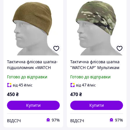
Тактична флісова шапка-
Тактична флісова шапка
підшоломник «WATCH
"WATCH CAP" Мультикам
CAP» койот, тепла,
від АТАКА тепла військова
Готово до відправки
Готово до відправки
еластична та легка,
шапка для польових умов
підходить для військових,
45
47
від
₴
/міс
від
₴
/міс
поліції та ЗСУ
450
₴
470
₴
Купити
Купити
97%
97%
ВІДСІЧ
ВІДСІЧ