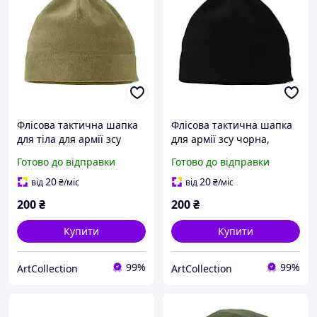
Флісова тактична шапка
Флісова тактична шапка
для тіла для армії зсу
для армії зсу чорна,
тілесна, Армійська тепла
Армійська тепла зимова
Готово до відправки
Готово до відправки
зимова шапка бежевого
шапка чорного кольору
кольору для воєнних
для воєнних
20
20
від
₴
/міс
від
₴
/міс
200
₴
200
₴
Купити
Купити
99%
99%
ArtСollection
ArtСollection