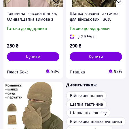
Тактична флісова шапка,
Шапка в'язана тактична
Олива/Шапка зимова з
для військових і ЗСУ,
флісом для ССУ/Шапка
тепла армійська зимова
Готово до відправки
Готово до відправки
для військових
шапка, непродувна
1668364807
Мультикам
29
від
₴
/міс
250
₴
290
₴
Купити
Купити
93%
98%
Пласт Бокс
Пташка
Дивись також
Військові шапки
Шапка тактична
Шапка піксель зсу
Військова шапка вушанка