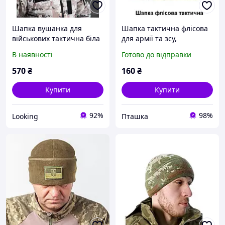
Шапка вушанка для
Шапка тактична флісова
військових тактична біла
для армії та зсу,
Мілітарі Військторг
Армійська військова
В наявності
Готово до відправки
тепла зимова шапка
бежевого кольору
570
₴
160
₴
Купити
Купити
92%
98%
Looking
Пташка