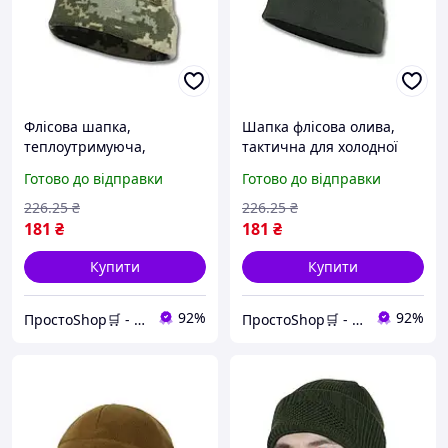
Флісова шапка,
Шапка флісова олива,
теплоутримуюча,
тактична для холодної
тактична екіпіровка для
погоди, військовий одяг
Готово до відправки
Готово до відправки
військових та
для умов суворого клімату
спеціальних підрозділів
226
.25
₴
226
.25
₴
181
₴
181
₴
Купити
Купити
92%
92%
ПростоShop🛒 - онлайн магазин простих товарів💡
ПростоShop🛒 - онлайн магазин простих товарів💡