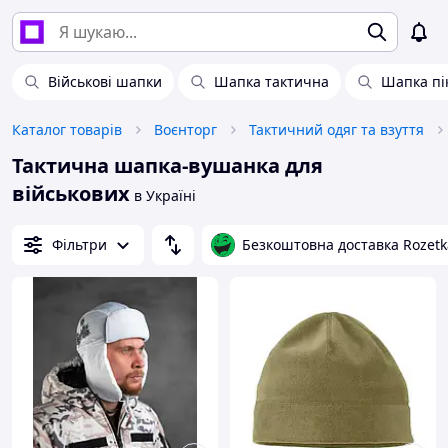
Військові шапки
Шапка тактична
Шапка пі
Каталог товарів
Воєнторг
Тактичний одяг та взуття
Тактична шапка-вушанка для
військових
в Україні
Фільтри
Безкоштовна доставка Rozetk