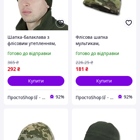
Шапка-балаклава з
Флісова шапка
флісовим утепленням,
мультикам,
тактичний підшлемник
теплоутримуюча
Готово до відправки
Готово до відправки
для військового
тактична екіпіровка для
використання, оливковий
військових завдань,
365
₴
226
.25
₴
колір
комфорт та практичність
292
₴
181
₴
Купити
Купити
92%
92%
ПростоShop🛒 - онлайн магазин простих товарів💡
ПростоShop🛒 - онлайн магазин простих товарів💡