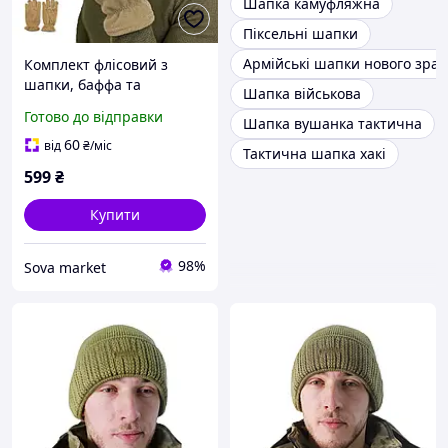
Шапка камуфляжна
Піксельні шапки
Армійські шапки нового зраз
Комплект флісовий з
шапки, баффа та
Шапка військова
рукавичок тактичний,
Готово до відправки
Шапка вушанка тактична
військовий комплект для
армії бежевого кольору
60
від
₴
/міс
Тактична шапка хакі
599
₴
Купити
98%
Sova market