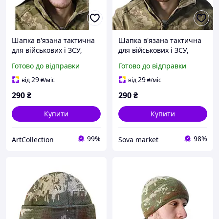
Шапка в'язана тактична
Шапка в'язана тактична
для військових і ЗСУ,
для військових і ЗСУ,
тепла непродувна шапка
тепла непродувна шапка
Готово до відправки
Готово до відправки
з відворотом анатомічна
Хакі
Хакі
29
29
від
₴
/міс
від
₴
/міс
290
₴
290
₴
Купити
Купити
99%
98%
ArtСollection
Sova market