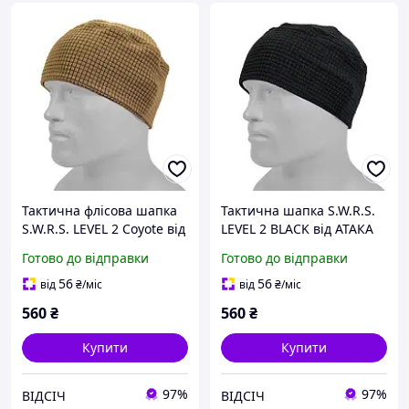
Тактична флісова шапка
Тактична шапка S.W.R.S.
S.W.R.S. LEVEL 2 Coyote від
LEVEL 2 BLACK від АТАКА
АТАКА тепла військова
утеплена військова
Готово до відправки
Готово до відправки
шапка для холодної
шапка чорного кольору
погоди
для служби та польових
56
56
від
₴
/міс
від
₴
/міс
умов
560
₴
560
₴
Купити
Купити
97%
97%
ВІДСІЧ
ВІДСІЧ