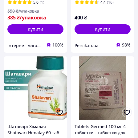
для підвищення потенції
5.0
(1)
4.4
(16)
оригінал with hologram
550
₴/упаковка
385
₴/упаковка
400
₴
Купити
Купити
100%
98%
інтернет магазин "ми з України"
Persik.in.ua
Шатаварі Хімалая
Tablets Germed 100 мг 4
Shatavari Himalay 60 таб
таблетки - таблетки для