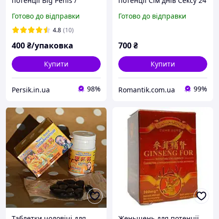
потенції Big Penis /
потенції Сім днів Сексу 24
Великий Пенис (12
шт.
Готово до відправки
Готово до відправки
таблеток)
4.8
(10)
400
₴/упаковка
700
₴
Купити
Купити
98%
99%
Persik.in.ua
Romantik.com.ua
Таблетки чоловічі для
Женьшень для потенції