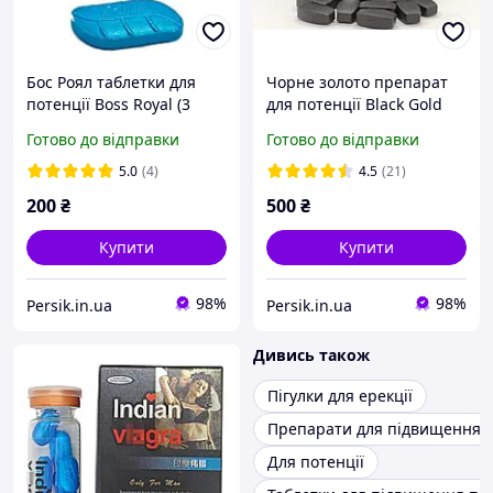
Бос Роял таблетки для
Чорне золото препарат
потенції Boss Royal (3
для потенції Black Gold
таблетки)
(16 таблеток)
Готово до відправки
Готово до відправки
5.0
(4)
4.5
(21)
200
₴
500
₴
Купити
Купити
98%
98%
Persik.in.ua
Persik.in.ua
Дивись також
Пігулки для ерекції
Препарати для підвищення п
Для потенції