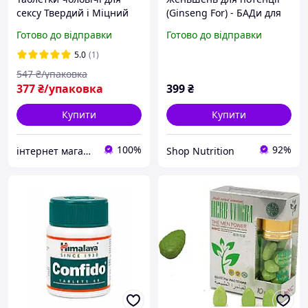
сексу Твердий і Міцний
(Ginseng For) - БАДи для
підсилювач збудження,
чоловіків
Готово до відправки
Готово до відправки
Засіб для потенції та
посилення ерекції в
5.0
(1)
чоловіків
547
₴/упаковка
377
₴/упаковка
399
₴
Купити
Купити
100%
92%
інтернет магазин "ми з України"
Shop Nutrition