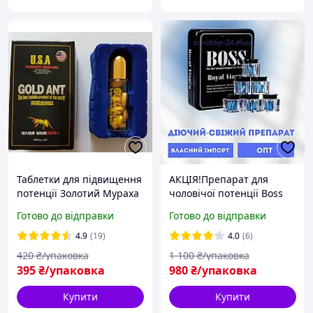
Таблетки для підвищення
АКЦІЯ!Препарат для
потенції Золотий Мураха
чоловічої потенції Boss
(10 таблеток)
Royal (27 таблеток)
Готово до відправки
Готово до відправки
4.9
(19)
4.0
(6)
420
₴/упаковка
1 100
₴/упаковка
395
₴/упаковка
980
₴/упаковка
Купити
Купити