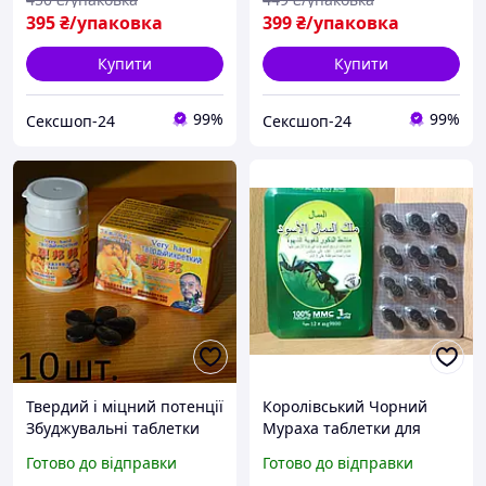
395
₴/упаковка
399
₴/упаковка
Купити
Купити
99%
99%
Сексшоп-24
Сексшоп-24
Твердий і міцний потенції
Королівський Чорний
Збуджувальні таблетки
Мураха таблетки для
для чоловіків,
потенції Ant King (12
Готово до відправки
Готово до відправки
Натуральний препарат
таблеток)