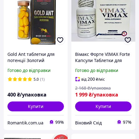
Gold Ant таблетки для
Вімакс Форте VIMAX Forte
потенції Золотий
Капсули Таблетки для
Муравей у колбі (10 шт.)
підвищення поліпшення
Готово до відправки
Готово до відправки
потенції 60 капсул
200
5.0
(1)
від
₴
/міс
2 168
₴/упаковка
400
₴/упаковка
1 999
₴/упаковка
Купити
Купити
99%
97%
Romantik.com.ua
Віковий Схід