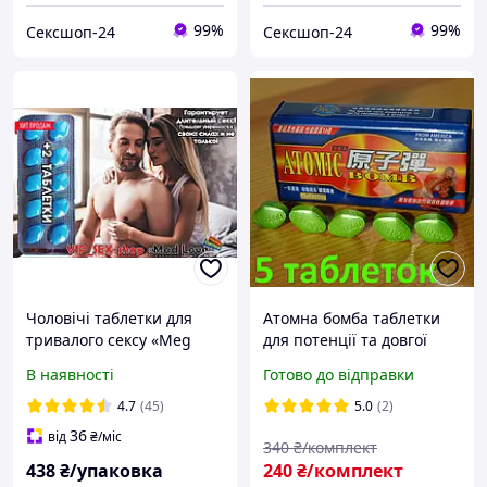
99%
99%
Сексшоп-24
Сексшоп-24
Чоловічі таблетки для
Атомна бомба таблетки
тривалого сексу «Meg
для потенції та довгої
Pills» зможуть підвищити
ерекції чоловіків
В наявності
Готово до відправки
вашу потенцію і зміцнити
(половина паковання) для
ерекцію
стояка
4.7
(45)
5.0
(2)
36
від
₴
/міс
340
₴/комплект
438
₴/упаковка
240
₴/комплект