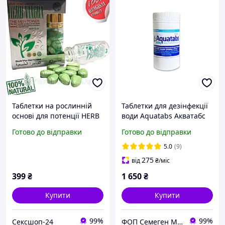
Таблетки на рослинній
Таблетки для дезінфекції
основі для потенції HERB
води Aquatabs Акватабс
10шт
(60 штук по 8,68 г)
Готово до відправки
Готово до відправки
5.0
(9)
275
від
₴
/міс
399
₴
1 650
₴
Купити
Купити
99%
99%
Сексшоп-24
ФОП Семеген Мар'ян Мирославович