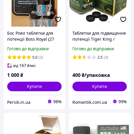
Бос Роял таблетки для
Таблетки для підвищення
потенції Boss Royal (27
потенції Tiger King /
таблеток)
Король Тигр (10 таблеток)
Готово до відправки
Готово до відправки
5.0
(2)
2.5
(3)
167
від
₴
/міс
1 000
₴
400
₴/упаковка
Купити
Купити
98%
99%
Persik.in.ua
Romantik.com.ua