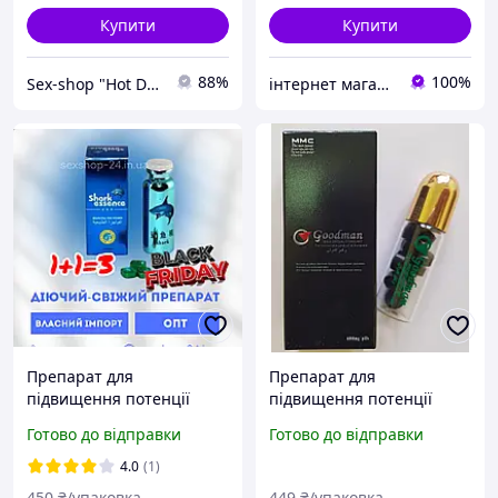
Купити
Купити
88%
100%
Sex-shop "Hot Dreams"
інтернет магазин "ми з України"
Препарат для
Препарат для
підвищення потенції
підвищення потенції
Shark Essence / Акуляча
Goodman / ГудМен
Готово до відправки
Готово до відправки
Есенція (10 таблеток)
(таблетки, 10 шт)
4.0
(1)
450
₴/упаковка
449
₴/упаковка