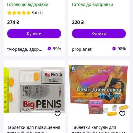
Жіноче здоров'я Таблетки
чоловіків, потенція,
Готово до відправки
Готово до відправки
для жіночого здоров'я
інтимна активність
Аюверда
5.0
(1)
274
₴
220
₴
Купити
Купити
99%
98%
"Аюрведа, здоров!": Природний шлях до здоров'я та краси!
proplanet
Таблетки для підвищення
Таблетки капсули для