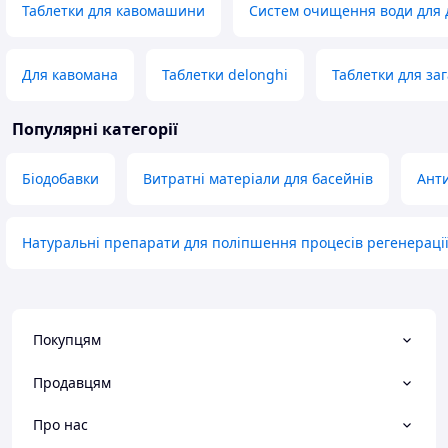
Таблетки для кавомашини
Систем очищення води для 
Для кавомана
Таблетки delonghi
Таблетки для заг
Популярні категорії
Біодобавки
Витратні матеріали для басейнів
Анти
Натуральні препарати для поліпшення процесів регенераці
Покупцям
Продавцям
Про нас