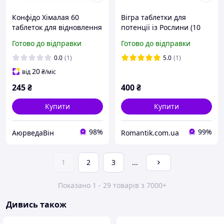
Конфідо Хімалая 60
Вігра таблетки для
таблеток для відновлення
потенції із Рослини (10
репродуктивних функцій
шт)
Готово до відправки
Готово до відправки
чоловіка Confido Himalaya
0.0
(1)
5.0
(1)
20
від
₴
/міс
245
₴
400
₴
Купити
Купити
98%
99%
АюрведаВін
Romantik.com.ua
1
2
3
...
Показано 1 - 29 товарів з 7000+
Дивись також