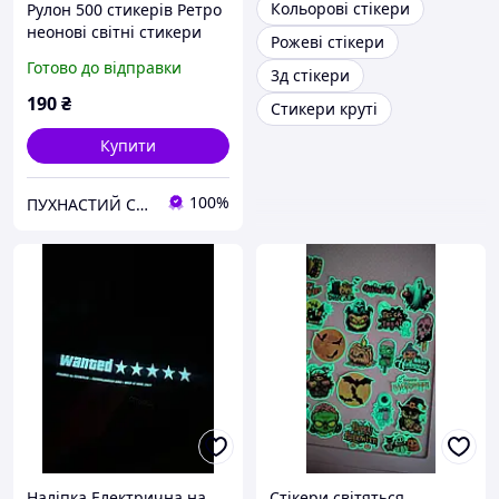
Кольорові стікери
Рулон 500 стикерів Ретро
неонові світні стикери
Рожеві стікери
"пасиво", Кіберпанк, 4
Готово до відправки
3д стікери
неонові кольори
190
₴
Стикери круті
Купити
100%
ПУХНАСТИЙ СВІТ
Наліпка Електрична на
Стікери світяться