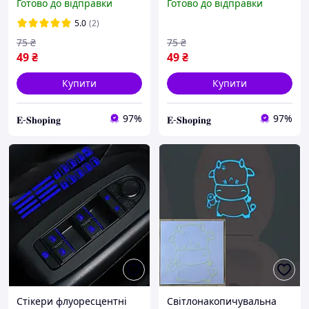
Готово до відправки
Готово до відправки
Button Stickers Green
Button Stickers Orange
5.0
(2)
75
₴
75
₴
49
₴
49
₴
Купити
Купити
97%
97%
𝐄-𝐒𝐡𝐨𝐩𝐢𝐧𝐠
𝐄-𝐒𝐡𝐨𝐩𝐢𝐧𝐠
Стікери флуоресцентні
Світлонакопичувальна