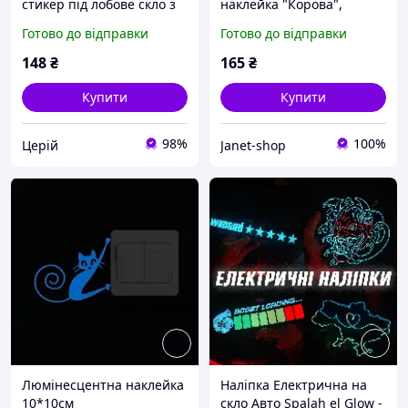
стикер під лобове скло з
наклейка "Корова",
номером телефона
голубим світиться -
Готово до відправки
Готово до відправки
автомобільний
розмір стікера 15*15см
автовізитка для
148
₴
165
₴
паркування
Купити
Купити
98%
100%
Церій
Janet-shop
Люмінесцентна наклейка
Наліпка Електрична на
10*10см
скло Авто Spalah el Glow -