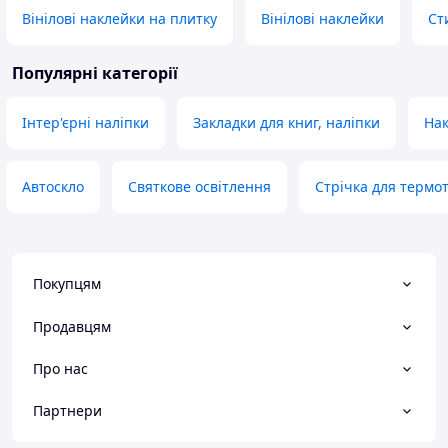
Вінілові наклейки на плитку
Вінілові наклейки
Ст
Популярні категорії
Інтер'єрні наліпки
Закладки для книг, наліпки
Нак
Автоскло
Святкове освітлення
Стрічка для термо
Покупцям
Продавцям
Про нас
Партнери