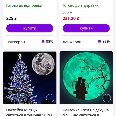
30см
29 див. Світиться стікер
Готово до відправки
Готово до відправки
на стіну!
272
₴
225
₴
231
.20
₴
Купити
Купити
98%
98%
Ланжерон
Ланжерон
Наклейка Місяць
Наклейка Коти на даху на
світиться в темряві 50 см
гілці, що світиться в