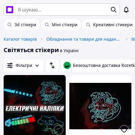
3d стікери
Міні стікери
Креативні стикери
Каталог товарів
Обладнання та товари для надання послуг
В
Світяться стікери
в Україні
Фільтри
Безкоштовна доставка Rozetk