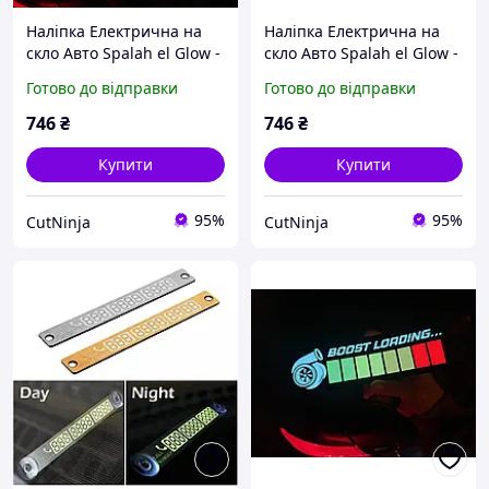
Наліпка Електрична на
Наліпка Електрична на
скло Авто Spalah el Glow -
скло Авто Spalah el Glow -
Стікер що світиться - 5
Стікер що світиться - 5
Готово до відправки
Готово до відправки
режимів горіння з
режимів горіння з
анімацією!
анімацією!
746
₴
746
₴
Купити
Купити
95%
95%
CutNinja
CutNinja