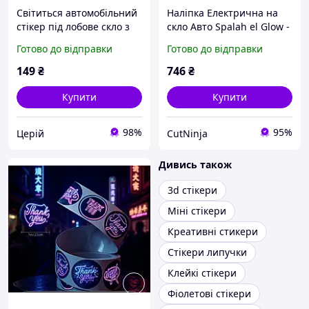
Світиться автомобільний
Наліпка Електрична на
стікер під лобове скло з
скло Авто Spalah el Glow -
номером телефону
Стікер що світиться - 5
Готово до відправки
Готово до відправки
автомобільний
режимів горіння з
автовизитка для
анімацією!
149
₴
746
₴
паркування
Купити
Купити
98%
95%
Церій
CutNinja
Дивись також
3d стікери
Міні стікери
Креативні стикери
Стікери липучки
Клейкі стікери
Фіолетові стікери