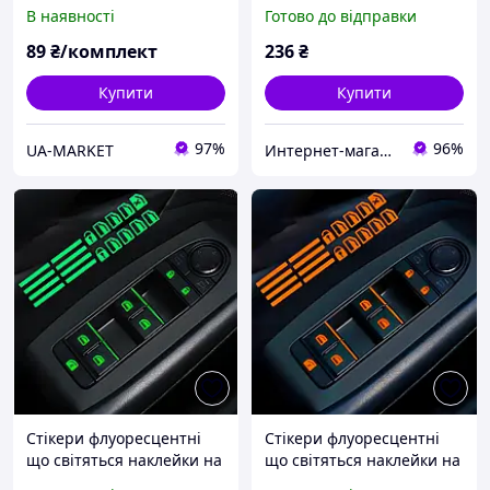
ЖОВТІ (100 шт)
наклейки в дитячу
В наявності
Готово до відправки
кімнату для дизайну
веселка серця хмара
89
₴/комплект
236
₴
світиться в темряві
(AN)20747
Купити
Купити
97%
96%
UA-MARKET
Интернет-магазин "Korni"
Стікери флуоресцентні
Стікери флуоресцентні
що світяться наклейки на
що світяться наклейки на
кнопки склопідіймача Car
кнопки склопідіймача Car