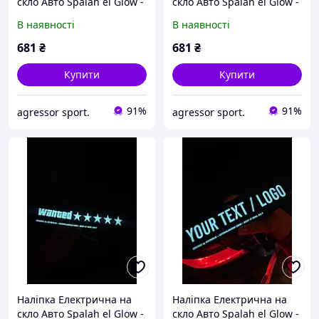
скло Авто Spalah el Glow -
скло Авто Spalah el Glow -
Стікер що світиться - 5
Стікер що світиться - 5
В наявності
В наявності
режимів горіння з
режимів горіння з
анімацією!
анімацією!
681
₴
681
₴
Купити
Купити
91%
91%
agressor sport.
agressor sport.
Наліпка Електрична на
Наліпка Електрична на
скло Авто Spalah el Glow -
скло Авто Spalah el Glow -