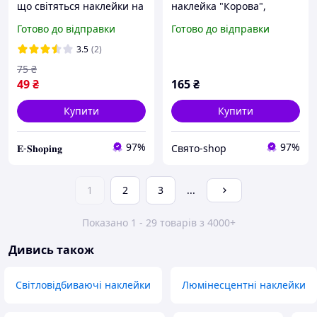
що світяться наклейки на
наклейка "Корова",
кнопки склопідіймача Car
голубим світиться -
Готово до відправки
Готово до відправки
Button Stickers Blue
розмір стікера 15*15см
3.5
(2)
75
₴
49
₴
165
₴
Купити
Купити
97%
97%
𝐄-𝐒𝐡𝐨𝐩𝐢𝐧𝐠
Свято-shop
1
2
3
...
Показано 1 - 29 товарів з 4000+
Дивись також
Світловідбиваючі наклейки
Люмінесцентні наклейки