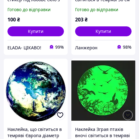
номером телефона
декор прикраса кімнати.
Готово до відправки
Готово до відправки
автомобільний
Світиться наклейка на
автовізитка для
стіні!
100
₴
203
₴
паркування
Купити
Купити
99%
98%
ELADA- ЦІКАВО!
Ланжерон
Наклейка, що світиться в
Наклейка Зграя птахів
темряві Європа діаметр
вночі світиться в темряві