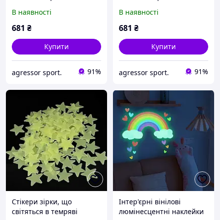
Стікер що світиться - 5
Стікер що світиться - 5
В наявності
В наявності
режимів горіння з
режимів горіння з
анімацією!
анімацією!
681
₴
681
₴
Купити
Купити
91%
91%
agressor sport.
agressor sport.
Стікери зірки, що
Інтер'єрні вінілові
світяться в темряві
люмінесцентні наклейки