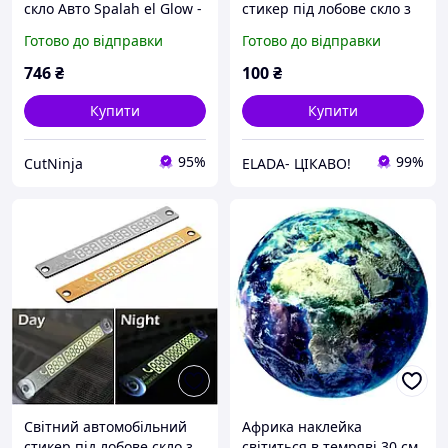
скло Авто Spalah el Glow -
стикер під лобове скло з
Стікер що світиться - 5
номером телефона
Готово до відправки
Готово до відправки
режимів горіння з
автомобільний
анімацією!
автовізитка для
746
₴
100
₴
паркування
Купити
Купити
95%
99%
CutNinja
ELADA- ЦІКАВО!
Світний автомобільний
Африка наклейка
стикер під лобове скло з
світиться в темряві 30 см