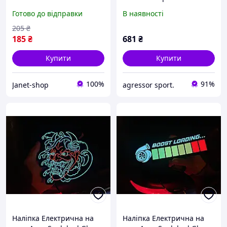
Стікер що світиться - 5
Готово до відправки
В наявності
режимів горіння з
анімацією!
205
₴
185
₴
681
₴
Купити
Купити
100%
91%
Janet-shop
agressor sport.
Наліпка Електрична на
Наліпка Електрична на