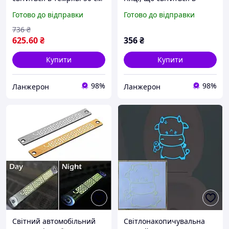
Синє свічіння
темряві 30 см. Стінкер,
Готово до відправки
Готово до відправки
що світиться, на стіну!
736
₴
625
.60
₴
356
₴
Купити
Купити
98%
98%
Ланжерон
Ланжерон
Світний автомобільний
Світлонакопичувальна