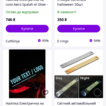
скло Авто Spalah el Glow -
halloween 50шт
Стікер що світиться - 5
Готово до відправки
В наявності
режимів горіння з
анімацією!
746
₴
350
₴
Купити
Купити
95%
94%
CutNinja
E-rings
Наліпка Електрична на
Світний автомобільний