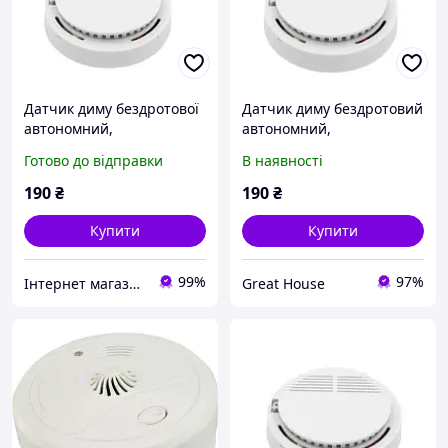
Датчик диму бездротової
Датчик диму бездротовий
автономний,
автономний,
світлозвукова
світлозвукова
Готово до відправки
В наявності
сигналізація 85дБ, 105408
сигналізація 85дБ
190
₴
190
₴
Купити
Купити
99%
97%
Інтернет магазин "Горячий Стиль"
Great House