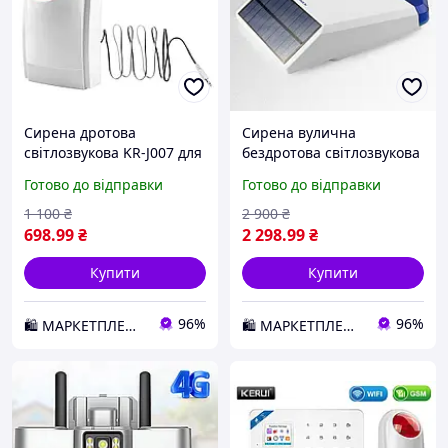
Сирена дротова
Сирена вулична
світлозвукова KR-J007 для
бездротова світлозвукова
GSM сигналізації
KR-SJ1 на сонячній
Готово до відправки
Готово до відправки
(JFDJHDJF78FDJ) D1-2026
батареї для GSM
сигналізації
1 100
₴
2 900
₴
(JHSDKK7HDJG) D1-2026
698
.99
₴
2 298
.99
₴
Купити
Купити
96%
96%
🛍️ МАРКЕТПЛЕЙС DMD
🛍️ МАРКЕТПЛЕЙС DMD