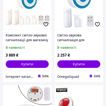
Комплект світло-звукової
Світло-звукова
сигналізації для магазину
сигналізація для
на 5 датчиків K8T810186
приватного будинку,
В наявності
В наявності
8B8B10188
3 889
₴
2 257
₴
Купити
Купити
94%
94%
Інтернет-каталог знижок "MODNO"
OmegaSquad