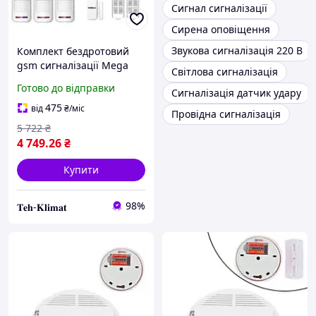
Сигнал сигналізації
Сирена оповіщення
Звукова сигналізація 220 В
Комплект бездротовий
gsm сигналізації Mega
Світлова сигналізація
комплект із бездротовою
Готово до відправки
Сигналізація датчик удару
світлозвучною сиреною
Kerui G18
475
від
₴
/міс
Провідна сигналізація
5 722
₴
4 749
.26
₴
Купити
98%
𝐓𝐞𝐡-𝐊𝐥𝐢𝐦𝐚𝐭