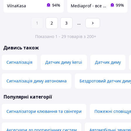
94%
99%
VilnaKasa
Mediaprof - все для підключення технологій
1
2
3
...
Показано 1 - 29 товарів з 200+
Дивись також
Сигналізація
Датчик диму kerui
Датчик диму
Сигналізація диму автономна
Бездротовий датчик дим
Популярні категорії
Сигналізатори клювання та свінгери
Пожежні сповіщу
Аксесуари до протиугінних систем
Автомобільні звуков