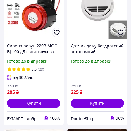
Сирена ревун 220В MOOL
Датчик диму бездротовий
BJ 100 дБ світлозвукова
автономний,
для охорони,
світлозвукова
Готово до відправки
Готово до відправки
сигналызації.
сигналізація 85дБ
5.0
(23)
30
від
₴
/міс
350
₴
250
₴
295
₴
225
₴
Купити
Купити
100%
96%
EXMART - добра електрика
DoubleShop