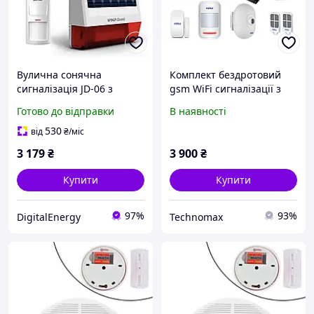
Вулична сонячна
Комплект бездротовий
сигналізація JD-06 з
gsm WiFi сигналізації з
датчиком руху,
вуличним датчиком руху
Готово до відправки
В наявності
світлозвукова сирена, без
та світлозвуковою
дротів
бузковою Kerui W18
530
від
₴
/міс
3 179
₴
3 900
₴
Купити
Купити
97%
93%
DigitalEnergy
Technomax