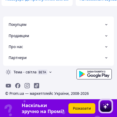
Покупцям
Продавцям
Про нас
Партнери
Тема
-
світла
BETA
© Prom.ua — маркетплейс України, 2008-2026
Наскільки
Розказати
зручно на Промі?