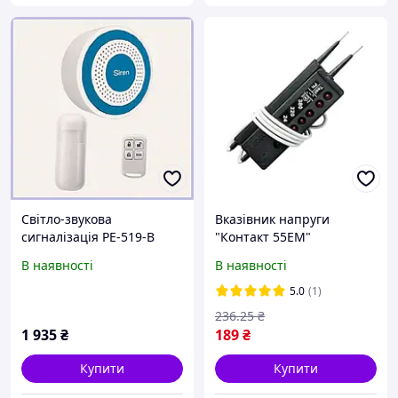
Світло-звукова
Вказівник напруги
сигналізація PE-519-B
"Контакт 55ЕМ"
локальна E8810189HK
24в/220в/380в зі світло-
В наявності
В наявності
звуковою сигналізацією
5.0
(1)
236
.25
₴
1 935
₴
189
₴
Купити
Купити