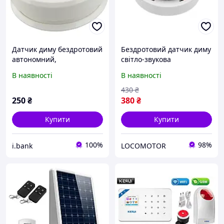
Датчик диму бездротовий
Бездротовий датчик диму
автономний,
світло-звукова
світлозвукова
сигналізація 85дБ
В наявності
В наявності
сигналізація 85дБ
автономний 9V Крона
Hitzemelder
White (439155)
430
₴
250
₴
380
₴
Купити
Купити
100%
98%
i.bank
LOCOMOTOR