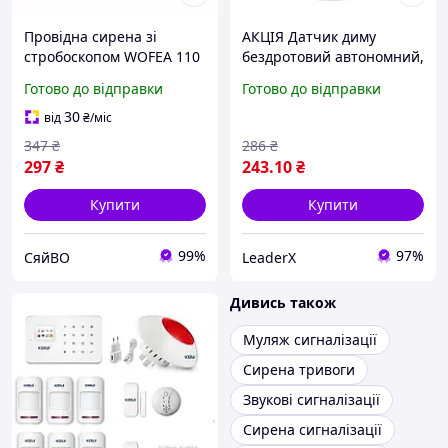
Провідна сирена зі
АКЦІЯ Датчик диму
стробоскопом WOFEA 110
бездротовий автономний,
дБ DC 5V-12V
світлозвукова
Готово до відправки
Готово до відправки
світлозвукова
сигналізація 85дБ Ldx
сигналізація для
30
від
₴
/міс
охоронних систем
347
₴
286
₴
297
₴
243
.10
₴
Купити
Купити
99%
97%
СяйВО
LeaderX
Дивись також
Муляж сигналізації
Сирена тривоги
Звукові сигналізації
Сирена сигналізації