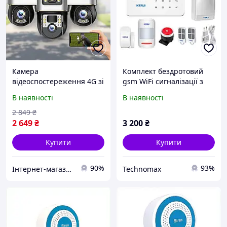
Камера
Комплект бездротовий
відеоспостереження 4G зі
gsm WiFi сигналізації з
світлозвуковою
вуличною світлозвучною
В наявності
В наявності
сигналізацією та 3
сиреною Kerui W18
об'єктивами Smart Net
2 849
₴
V380
2 649
₴
3 200
₴
Купити
Купити
90%
93%
Інтернет-магазин інструментів "ASSUR"
Technomax