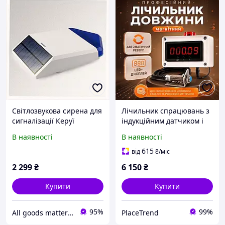
Світлозвукова сирена для
Лічильник спрацювань з
сигналізації Керуї
індукційним датчиком і
бездротового типу
світлозвуковою
В наявності
В наявності
1C8932E7K5
сигналізацією для
виробничих ліній
615
від
₴
/міс
(88374м)
2 299
₴
6 150
₴
Купити
Купити
95%
99%
All goods matter - актуальные товары на каждый день
PlaceTrend