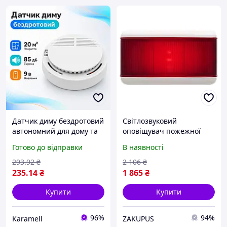
Датчик диму бездротовий
Світлозвуковий
автономний для дому та
оповіщувач пожежної
офісу 20 м² світлозвукова
сигналізації Tiras ALARMO
Готово до відправки
В наявності
сигналізація 85 дБ
110, 3 тони, IP43C, Білий/
тестова кнопка монтаж
Червоний
293
.92
₴
2 106
₴
стельовий
235
.14
₴
1 865
₴
Купити
Купити
96%
94%
Karamell
ZAKUPUS