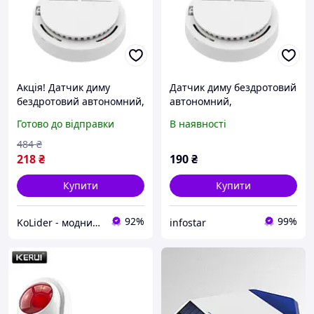
Акція! Датчик диму
Датчик диму бездротовий
бездротовий автономний,
автономний,
світлозвукова
світлозвукова
Готово до відправки
В наявності
сигналізація 85дБ - За
сигналізація 85дБ
кращою ціною!
484
₴
218
₴
190
₴
Купити
Купити
92%
99%
KoLider - модний магазин
infostar