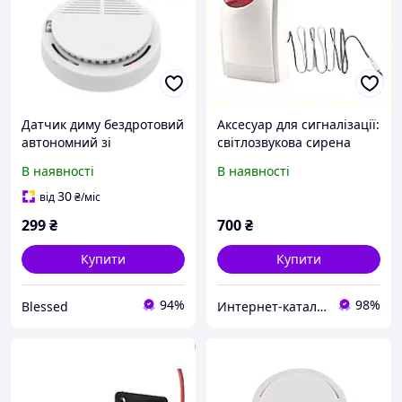
Датчик диму бездротовий
Аксесуар для сигналізації:
автономний зі
світлозвукова сирена
світлозвуковою
KERUI провідна,
В наявності
В наявності
сигналізацією 85дБ
23X687MT89
протипожежний
30
від
₴
/міс
299
₴
700
₴
Купити
Купити
94%
98%
Blessed
Интер​нет-ка​т​ал​​ог ски​​д​ок "МОДНИК"