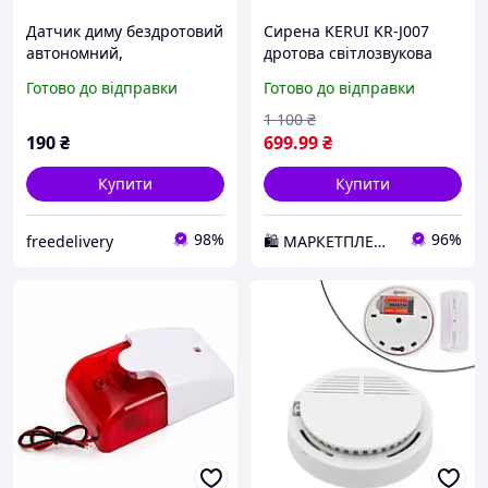
Датчик диму бездротовий
Сирена KERUI KR-J007
автономний,
дротова світлозвукова
світлозвукова
для GSM сигналізації
Готово до відправки
Готово до відправки
сигналізація 85дБ
(FKJSJS90DD) D1-2026
1 100
₴
190
₴
699
.99
₴
Купити
Купити
98%
96%
freedelivery
🛍️ МАРКЕТПЛЕЙС DMD