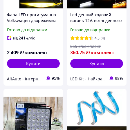
Фара LED протитуманна
Led денний ходовий
Volkswagen дворежимна
вогонь 12V, вогні денного
біле і жовте світло (к-т 2
ходу 17см, гнучкий дхо з
Готово до відправки
Готово до відправки
шт)
рухомим поворотом
241
від
₴
/міс
4.5
(4)
555
₴/комплект
2 409
₴/комплект
360
.75
₴/комплект
Купити
Купити
95%
98%
AltAuto - інтернет магазин автозапчастин та автоаксесуарів
LED Kit - Найкращі рішення для Вашого авто!