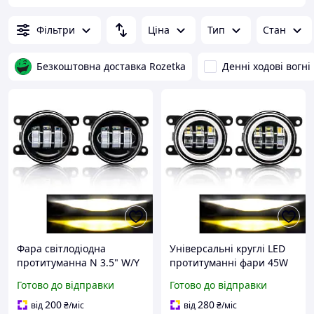
Фільтри
Ціна
Тип
Стан
Безкоштовна доставка Rozetka
Денні ходові вогні
Фара світлодіодна
Універсальні круглі LED
протитуманна N 3.5" W/Y
протитуманні фари 45W
дворежимна біле та
(3.5") Білий+Жовтий
Готово до відправки
Готово до відправки
жовте світло
світло, з ДХО, 12 24v, IP67
200
280
від
₴
/міс
від
₴
/міс