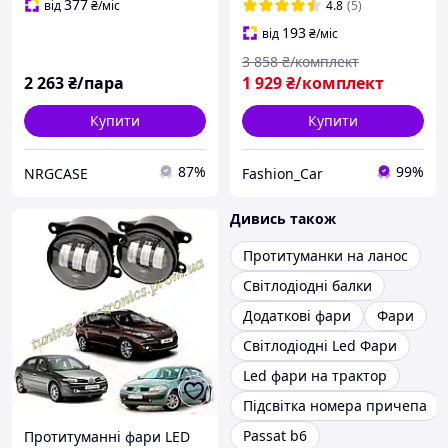
шт
377
від
₴
/міс
4.8
(5)
193
від
₴
/міс
3 858
₴/комплект
2 263
₴/пара
1 929
₴/комплект
Купити
Купити
87%
99%
NRGCASE
Fashion_Car
Дивись також
Протитуманки на ланос
Світлодіодні балки
Додаткові фари
Фари
Світлодіодні Led Фари
Led фари на трактор
Підсвітка номера причепа
Passat b6
Протитуманні фари LED