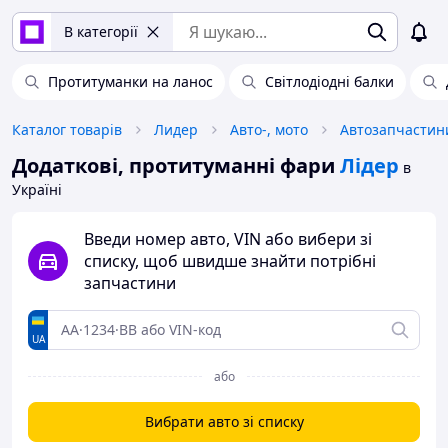
В категорії
Протитуманки на ланос
Світлодіодні балки
Каталог товарів
Лидер
Авто-, мото
Автозапчастин
Додаткові, протитуманні фари
Лідер
в
Україні
Введи номер авто, VIN або вибери зі
списку, щоб швидше знайти потрібні
запчастини
UA
або
Вибрати авто зі списку