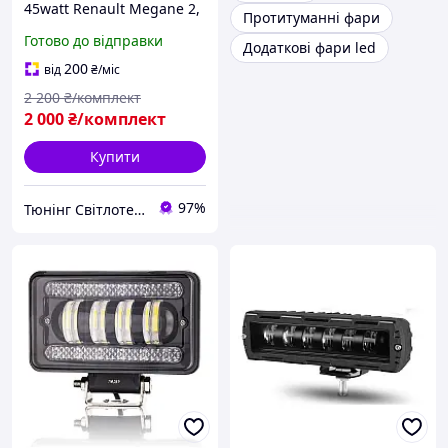
45watt Renault Megane 2,
Протитуманні фари
Megane 3 на 3 лінзи білі
Готово до відправки
Додаткові фари led
200
від
₴
/міс
2 200
₴/комплект
2 000
₴/комплект
Купити
97%
Тюнінг Світлотехніка Інтернет-Магазин