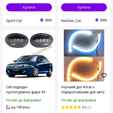
Купити
Купити
98%
99%
Sport-Car
Fashion_Car
Світлодіодні
Гнучкий дхо 45см з
протитуманні фари 45
поворотниками для авто
watt Honda Accord 7
12-24V Світлодіодні Денні
Готово до відправки
Готово до відправки
5500lumen білі на 3 лінзи
ходові вогні з біжачим
з чіткою СТГ
поворотом
190
від
₴
/міс
5.0
(2)