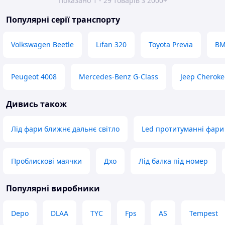
Показано 1 - 29 товарів з 2000+
Популярні серії транспорту
Volkswagen Beetle
Lifan 320
Toyota Previa
BM
Peugeot 4008
Mercedes-Benz G-Class
Jeep Cheroke
Дивись також
Лід фари ближнє дальнє світло
Led протитуманні фари
Проблискові маячки
Дхо
Лід балка під номер
Популярні виробники
Depo
DLAA
TYC
Fps
AS
Tempest