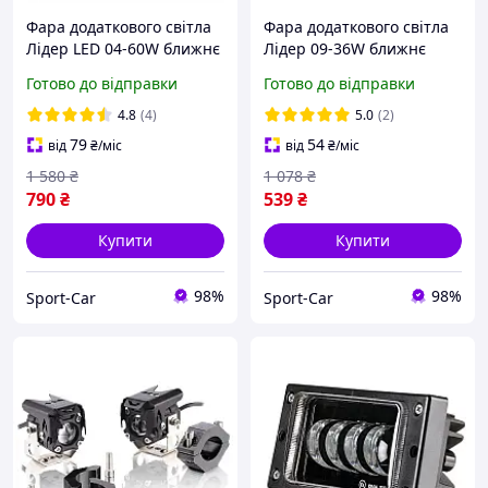
Фара додаткового світла
Фара додаткового світла
Лідер LED 04-60W ближнє
Лідер 09-36W ближнє
світло з ДХО (1шт)
світло з СТК (1шт)
Готово до відправки
Готово до відправки
4.8
(4)
5.0
(2)
79
54
від
₴
/міс
від
₴
/міс
1 580
₴
1 078
₴
790
₴
539
₴
Купити
Купити
98%
98%
Sport-Car
Sport-Car