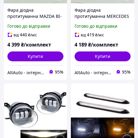
Фара діодна
Фара діодна
протитуманна MAZDA BI-
протитуманна MERCEDES
LED 90W W/W ( к-т 2шт)
BI-LED 90W W/W ( к-т 2шт)
Готово до відправки
Готово до відправки
440
419
від
₴
/міс
від
₴
/міс
4 399
₴/комплект
4 189
₴/комплект
Купити
Купити
95%
95%
AltAuto - інтернет магазин автозапчастин та автоаксесуарів
AltAuto - інтернет магазин автозапчастин та автоаксесуарів