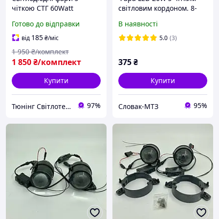
чіткою СТГ 60Watt
світловим кордоном. 8-
PREMIUM Денні ходові
80V. led chip 3570
Готово до відправки
В наявності
вогні додаткові дхо денні
(+280%)ближній +
огні для авто/мото
дальній. 2 кольори
185
від
₴
/міс
5.0
(3)
1 950
₴/комплект
1 850
₴/комплект
375
₴
Купити
Купити
97%
95%
Тюнінг Світлотехніка Інтернет-Магазин
Словак-МТЗ