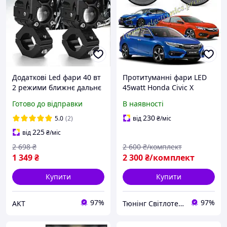
Додаткові Led фари 40 вт
Протитуманні фари LED
2 режими ближнє дальнє
45watt Honda Civic X
світло на мотоцикл,
[2015-н.в.] на 3 лінзи
Готово до відправки
В наявності
Двоколірні протитуманні
біло-жовті
фари
230
5.0
(2)
від
₴
/міс
225
від
₴
/міс
2 698
₴
2 600
₴/комплект
1 349
₴
2 300
₴/комплект
Купити
Купити
97%
97%
AKT
Тюнінг Світлотехніка Інтернет-Магазин