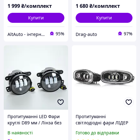
1 999
₴/комплект
1 680
₴/комплект
Купити
Купити
95%
97%
AltAuto - інтернет магазин автозапчастин та автоаксесуарів
Drag-auto
Протитуманні LED Фари
Протитуманні
круглі D89 мм / Лінза без
світлодіодні фари ЛІДЕР
ДХО / 12V / євро роз'єм /
Daewoo Lanos (Sens) з
В наявності
Готово до відправки
регулювання / жовті / 2
ДХО 45W (к-т 2 шт)