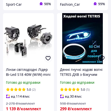
98%
99%
Sport-Car
Fashion_Car
Лінзи світлодіодні Лідер
Денні гнучкі ходові вогні
Bi-Led S18 40W (W/W) mini
TETRIS ДХВ з біжучим
IP68 ближнє і дальнє
поворотом 2 шт по 60 см
Готово до відправки
Готово до відправки
світло з СТК (к-т 2 шт.)
5.0
(2)
5.0
(5)
114
30
від
₴
/міс
від
₴
/міс
2 278
₴/комплект
598
₴/комплект
1 139
₴/комплект
299
₴/комплект