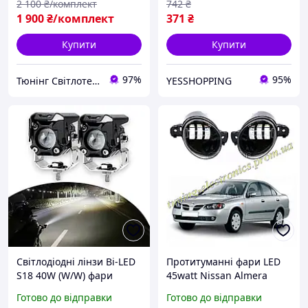
2 100
₴/комплект
742
₴
1 900
₴/комплект
371
₴
Купити
Купити
97%
95%
Тюнінг Світлотехніка Інтернет-Магазин
YESSHOPPING
Світлодіодні лінзи Bi-LED
Протитуманні фари LED
S18 40W (W/W) фари
45watt Nissan Almera
ближнього дальнього
5500lumen білі на 3 лінзи
Готово до відправки
Готово до відправки
світла
з чіткою СТГ