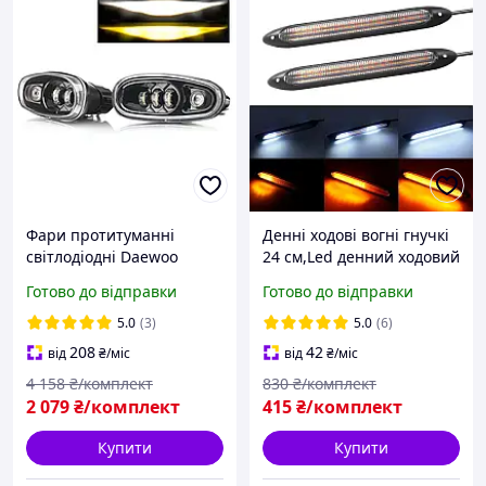
Фари протитуманні
Денні ходові вогні гнучкі
світлодіодні Daewoo
24 см,Led денний ходовий
Lanos Sens дворежимна
вогонь 12V вогні денного
Готово до відправки
Готово до відправки
біле та жовте світло з
ходу з біжучим поворотом
ДХО (кт 2шт)
5.0
(3)
5.0
(6)
208
42
від
₴
/міс
від
₴
/міс
4 158
₴/комплект
830
₴/комплект
2 079
₴/комплект
415
₴/комплект
Купити
Купити