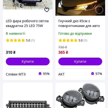
LED фара робочого світла
Гнучкий дхо 45см з
квадратна 25 LED 75W
поворотниками для авто
(4513)
12-24V Універсальні
В наявності
Готово до відправки
Світлодіодні Денні ходові
вогні
5.0
(1)
5.0
(1)
730
₴
310
₴
365
₴
Купити
Купити
95%
97%
Словак-МТЗ
AKT