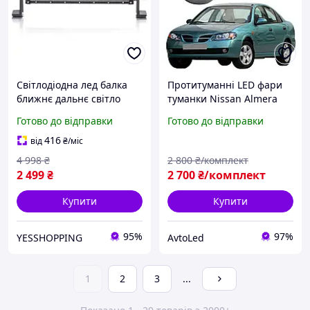
Світлодіодна лед балка
Протитуманні LED фари
ближнє дальнє світло
туманки Nissan Almera
120вт 12діод для авто на
N16/Нісан Альмена Н16
Готово до відправки
Готово до відправки
дах, Світлові Однорядні
3000k/6000k 5500Lm
балки
416
від
₴
/міс
4 998
₴
2 800
₴/комплект
2 499
₴
2 700
₴/комплект
Купити
Купити
95%
97%
YESSHOPPING
AvtoLed
1
2
3
...