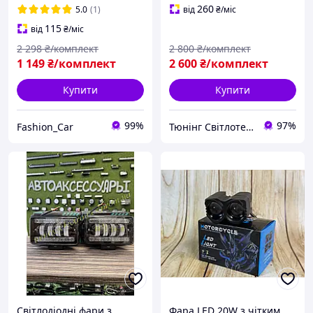
260
5.0
(1)
від
₴
/міс
115
від
₴
/міс
2 298
₴/комплект
2 800
₴/комплект
1 149
₴/комплект
2 600
₴/комплект
Купити
Купити
99%
97%
Fashion_Car
Тюнінг Світлотехніка Інтернет-Магазин
Світлодіодні фари з
Фара LED 20W з чітким