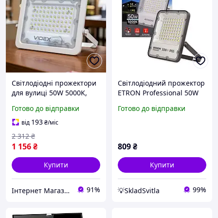
Світлодіодні прожектори
Світлодіодний прожектор
для вулиці 50W 5000K,
ETRON Professional 50W
Фасадний світлодіодний
IP65 5000K 1-ESP-232
Готово до відправки
Готово до відправки
прожектор, Світлодіодні
вуличні прожектори, MTS
193
від
₴
/міс
2 312
₴
1 156
₴
809
₴
Купити
Купити
91%
99%
Інтернет Магазин "StepShop"
💡SkladSvitla