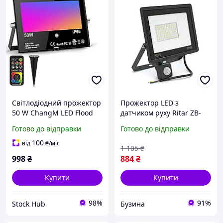
Світлодіодний прожектор
Прожектор LED з
50 W ChangM LED Flood
датчиком руху Ritar ZB-
Light BRFL-FLO3
PGGY-50W 6500K
Готово до відправки
Готово до відправки
Прожектор з пультом
Водонепроникний
керування
вуличний світлодіодний
100
від
₴
/міс
1 105
₴
buzyna
998
₴
884
₴
Купити
Купити
98%
91%
Stock Hub
Бузина