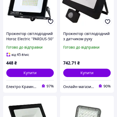
Прожектор світлодіодний
Прожектор світлодіодний
Horoz Electric "PARDUS-50"
з датчиком руху
50W 6400K
"ASLAN/S-50" 50W 6400K
Готово до відправки
Готово до відправки
45
від
₴
/міс
448
₴
742
.71
₴
Купити
Купити
97%
90%
Електро Крамниця
Онлайн-магазин "ЕлектроТепло"