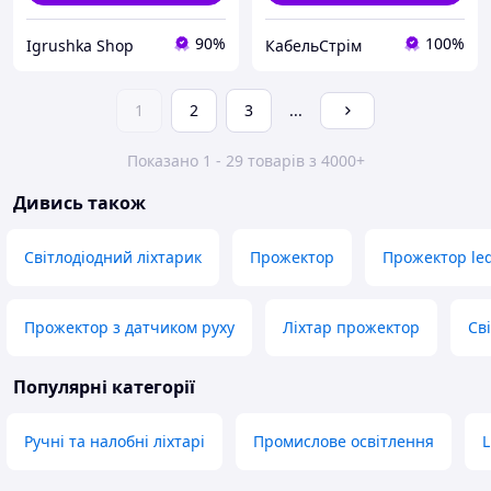
90%
100%
Igrushka Shop
КабельСтрім
1
2
3
...
Показано 1 - 29 товарів з 4000+
Дивись також
Світлодіодний ліхтарик
Прожектор
Прожектор le
Прожектор з датчиком руху
Ліхтар прожектор
Св
Популярні категорії
Ручні та налобні ліхтарі
Промислове освітлення
L