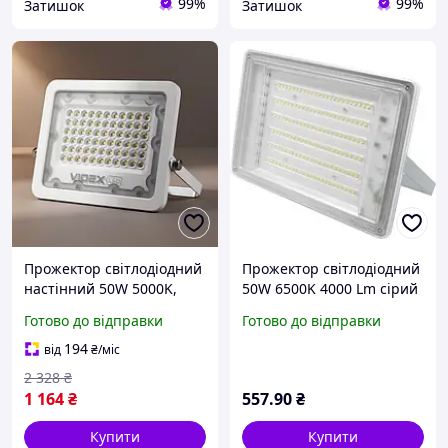
99%
99%
Затишок
Затишок
Прожектор світлодіодний
Прожектор світлодіодний
настінний 50W 5000K,
50W 6500K 4000 Lm сірий
Прожектор світлодіодний
Farutti Slim
Готово до відправки
Готово до відправки
вуличний, RYH
194
від
₴
/міс
2 328
₴
1 164
₴
557
.90
₴
Купити
Купити