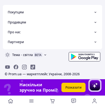
Покупцям
Продавцям
Про нас
Партнери
Тема
-
світла
BETA
© Prom.ua — маркетплейс України, 2008-2026
Наскільки
Розказати
зручно на Промі?