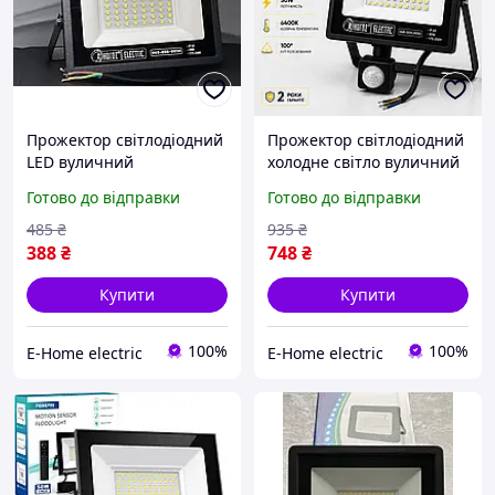
Прожектор світлодіодний
Прожектор світлодіодний
LED вуличний
холодне світло вуличний
вологозахищений
з датчиком руху
Готово до відправки
Готово до відправки
холодне світло Horoz
вологозахищений Horoz
Electric 50W 6400K
Electric 50W 6400K
485
₴
935
₴
388
₴
748
₴
Купити
Купити
100%
100%
E-Home electric
E-Home electric