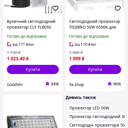
Вуличний світлодіодний
Світлодіодний прожектор
прожектор CLY FLB050
YIQIBRO 50W 6500K для
50W з датчиком руху
вулиці, LED прожектор
Готово до відправки
Готово до відправки
(IP66, 2700K, 4300LM) LED
холодне біле світло
Flood Light Outdoor
171
110
від
₴
/міс
від
₴
/міс
(УЦІНКА)
1 190
₴
1 400
₴
1 023
.40
₴
1 099
₴
Купити
Купити
94%
96%
GoodVin
Ya.shop
Дивись також
Прожектор LED 50W
Прожектор світлодіодний 30 
Світлодіодні прожектори 50 