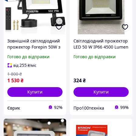
Зовнішній світлодіодний
Світлодіодний прожектор
прожектор Forepin 50W з
LED 50 W IP66 4500 Lumen
датчиком руху та пультом
Готово до відправки
Готово до відправки
дистанційного керування
(IP66, 6500K)
255
від
₴
/міс
1 800
₴
1 530
₴
324
₴
Купити
Купити
92%
99%
Єврик
Про100техніка