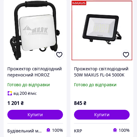
Прожектор світлодіодний
Прожектор світлодіодний
переносний HOROZ
50W MAXUS FL-04 5000K
PEGASUS/W-50 50Вт
Готово до відправки
Готово до відправки
6400°К чорний
200
від
₴
/міс
1 201
₴
845
₴
Купити
Купити
100%
100%
Будівельний маркет Маяк
KRP