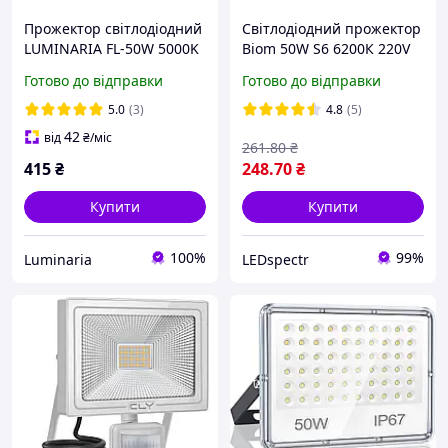
Прожектор світлодіодний
Світлодіодний прожектор
LUMINARIA FL-50W 5000K
Biom 50W S6 6200К 220V
BLACK 208x161x31 220V
IP65
Готово до відправки
Готово до відправки
IP54 (вуличний)
5.0
(3)
4.8
(5)
42
від
₴
/міс
261
.80
₴
415
₴
248
.70
₴
Купити
Купити
100%
99%
Luminaria
LEDspectr