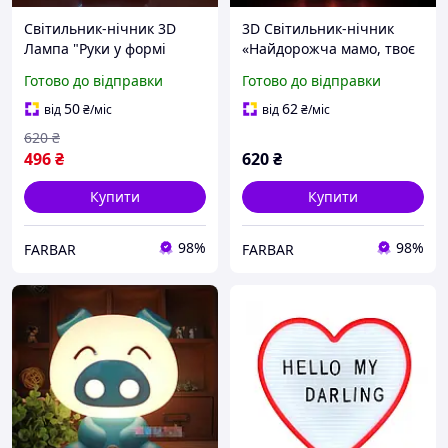
Світильник-нічник 3D
3D Світильник-нічник
Лампа "Руки у формі
«Найдорожча мамо, твоє
Серця" 7 кольорів + пульт
серце найзатишніше
Готово до відправки
Готово до відправки
місце у світі!»
50
62
від
₴
/міс
від
₴
/міс
620
₴
496
₴
620
₴
Купити
Купити
98%
98%
FARBAR
FARBAR