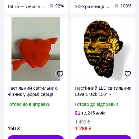
92%
100%
Talira — сучасний онлайн-магазин. Відправка Новою Поштою по Україні.
3D-Крамниця "Файна Друкарня"
Настільний світильник-
Настінний LED світильник
нічник у формі серця.
Lava Crack LC01 -
декоративне бра у формі
Готово до відправки
Готово до відправки
обличчя з ефектом
потрісканої текстури
215
від
₴
/міс
1 499
₴
150
₴
1 288
₴