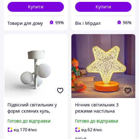
Купити
Купити
99%
96%
Товари для дому
Вік і Мірдал
Підвісний світильник у
Нічник світильник 3
формі скляних куль,
режими настільна
Amazon, Німеччина
кришталева лампа у
Готово до відправки
Готово до відправки
формі зірки Creatice Table
Lamp
170
62
від
₴
/міс
від
₴
/міс
690
₴