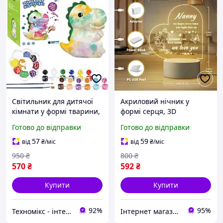
Світильник для дитячої
Акриловий нічник у
кімнати у формі тварини,
формі серця, 3D
нічні вогні з ручним
світильник з
Готово до відправки
Готово до відправки
розписом, світильник для
індивідуальним
дитячої кімнати, стійкий
гравіюванням та LED
57
59
від
₴
/міс
від
₴
/міс
до падінь
підставкою
950
₴
800
₴
570
₴
592
₴
Купити
Купити
92%
95%
Техномікс - інтернет - магазин якісної техніки, електроніки та інших товарів для дому та роботи
Інтернет магазин Централь