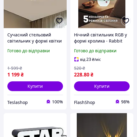
Сучасний стельовий
Нічний світильник RGB у
світильник у формі квітки
формі кролика - Rabbit
з регульованою
Silicone Lamp (білий)
Готово до відправки
Готово до відправки
температурою світла
23
від
₴
/міс
1 599
₴
520
₴
1 199
₴
228
.80
₴
Купити
Купити
100%
98%
Teslashop
FlashShop