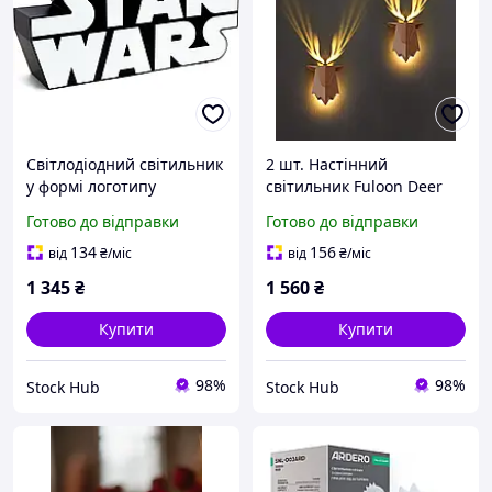
Світлодіодний світильник
2 шт. Настінний
у формі логотипу
світильник Fuloon Deer
Paladone Star Wars Logo
Shadow Lamp S06
Готово до відправки
Готово до відправки
Light настінний/
Комплект декоративних
настільний світильник
нічників у формі оленя
134
156
від
₴
/міс
від
₴
/міс
для фанатів
1 345
₴
1 560
₴
Купити
Купити
98%
98%
Stock Hub
Stock Hub