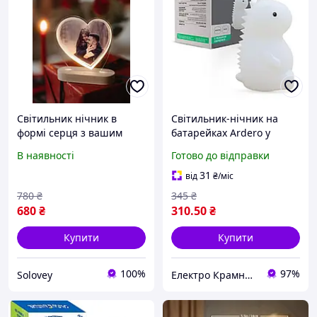
Світильник нічник в
Світильник-нічник на
формі серця з вашим
батарейках Ardero у
фото для закоханих
формі дракона з п'ятьма
В наявності
Готово до відправки
індивідуальний дизайн
режимами освітлення
15/13см з USB роз'ємом
білого кольору SNL-
31
від
₴
/міс
D03ARD
780
₴
345
₴
680
₴
310
.50
₴
Купити
Купити
100%
97%
Solovey
Електро Крамниця