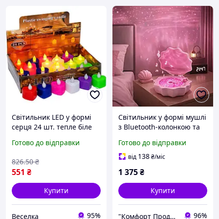
Світильник LED у формі
Світильник у формі мушлі
серця 24 шт. тепле біле
з Bluetooth-колонкою та
світло для декору свят і
музикою "Z6" рожевий
Готово до відправки
Готово до відправки
затишної атмосфери
FLAME
138
від
₴
/міс
826
.50
₴
551
₴
1 375
₴
Купити
Купити
95%
96%
Веселка
"Комфорт Продукт"