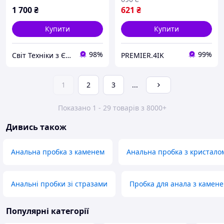
1 700
₴
621
₴
Купити
Купити
98%
99%
Свiт Технiки з Європи
PREMIER.4IK
1
2
3
...
Показано 1 - 29 товарів з 8000+
Дивись також
Анальна пробка з каменем
Анальна пробка з кристало
Анальні пробки зі стразами
Пробка для анала з камен
Популярні категорії