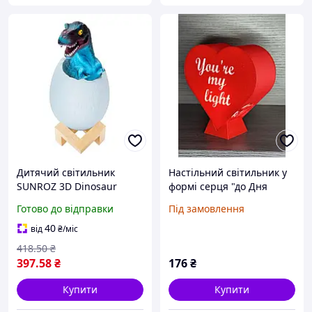
Дитячий світильник
Настільний світильник у
SUNROZ 3D Dinosaur
формі серця "до Дня
Lamp лампа-нічник
Закоханих"
Готово до відправки
Під замовлення
"Динозаврик у яйці" з
пультом ДУ
40
від
₴
/міс
418
.50
₴
397
.58
₴
176
₴
Купити
Купити