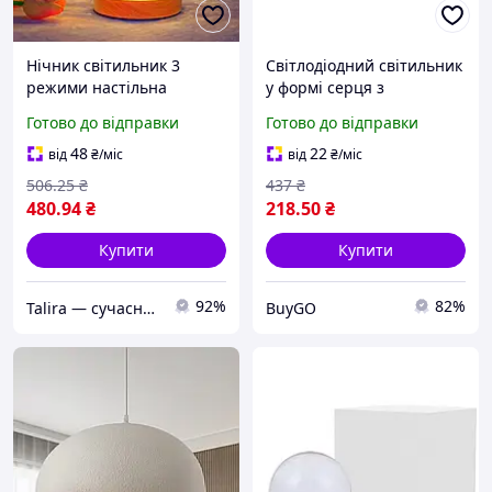
Нічник світильник 3
Світлодіодний світильник
режими настільна
у формі серця з
кришталева лампа у
сенсорним датчиком для
Готово до відправки
Готово до відправки
формі зірки Creatice Table
декору кімнати та
Lamp від Panda Toys
створення романтичної
48
22
від
₴
/міс
від
₴
/міс
атмосфери
506
.25
₴
437
₴
480
.94
₴
218
.50
₴
Купити
Купити
92%
82%
Talira — сучасний онлайн-магазин. Відправка Новою Поштою по Україні.
BuyGO