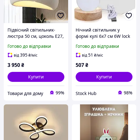
Підвісний світильник-
Нічний світильник у
люстра 50 см, цоколь E27,
формі кулі 6х7 см 6W lock
японський світильник у
Світильник у формі
Готово до відправки
Готово до відправки
формі пташиного гнізда в
кришталевої кулі з
стилі вабі-сабі
пультом керування
395
51
від
₴
/міс
від
₴
/міс
3 950
₴
507
₴
Купити
Купити
99%
98%
Товари для дому
Stock Hub