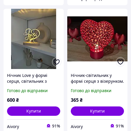
Нічник Love у формі
Нічник-світильник у
серця, світильник з
формі серця з візерунком.
підсвіткою для закоханих,
Aivory
Готово до відправки
Готово до відправки
подарунок на День
Валентина або річницю,
600
₴
365
₴
15×13 см, USB
Купити
Купити
91%
91%
Aivory
Aivory