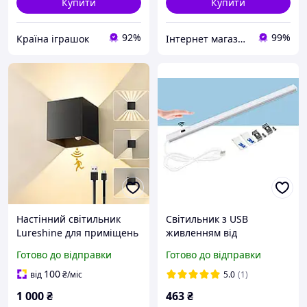
Купити
Купити
92%
99%
Країна іграшок
Інтернет магазин PRIMO
Настінний світильник
Світильник з USB
Lureshine для приміщень
живленням від
з датчиком руху,
павербанку та
Готово до відправки
Готово до відправки
регульована форма
безконтактним
променя, 3000
вимикачем для кухні у
100
від
₴
/міс
5.0
(1)
профілі 50 сантиметрів
1 000
₴
463
₴