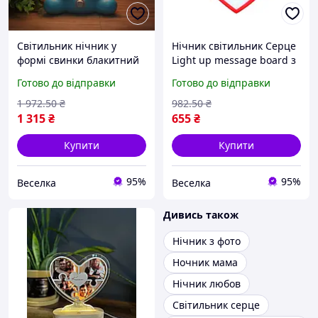
Світильник нічник у
Нічник світильник Серце
формі свинки блакитний
Light up message board з
для дітей і дорослих
посланням
Готово до відправки
Готово до відправки
затишний аксесуар для
кімнати SPICY
1 972
.50
₴
982
.50
₴
1 315
₴
655
₴
Купити
Купити
95%
95%
Веселка
Веселка
Дивись також
Нічник з фото
Ночник мама
Нічник любов
Світильник серце