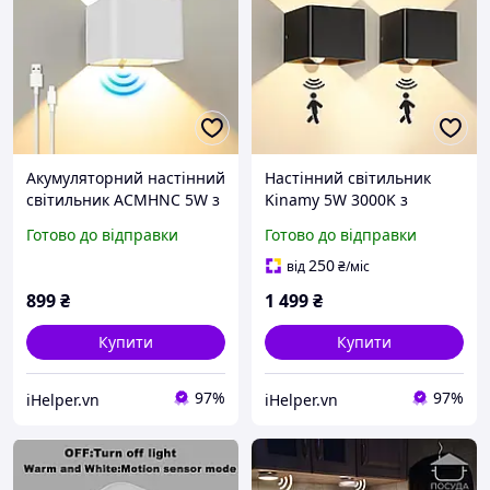
Акумуляторний настінний
Настінний світильник
світильник ACMHNC 5W з
Kinamy 5W 3000K з
датчиком руху, тепле біле
датчиком руху для
Готово до відправки
Готово до відправки
світло для сходів, спальні,
коридору, сходів, кухні,
вітальні
вітальні, спальні (2 шт)
250
від
₴
/міс
899
₴
1 499
₴
Купити
Купити
97%
97%
iHelper.vn
iHelper.vn