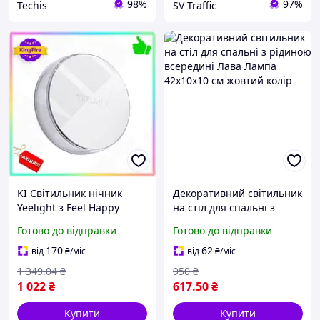
98%
97%
Techis
SV Traffic
KI Світильник нічник
Декоративний світильник
Yeelight з Feel Happy
на стіл для спальні з
датчиком руху RGB
рідиною всередині Лава
Готово до відправки
Готово до відправки
магнітний для спальні та
Лампа 42х10х10 см
коридору світильник з
жовтий колір
170
62
від
₴
/міс
від
₴
/міс
акум FIR41_R
1 349
.04
₴
950
₴
1 022
₴
617
.50
₴
Купити
Купити