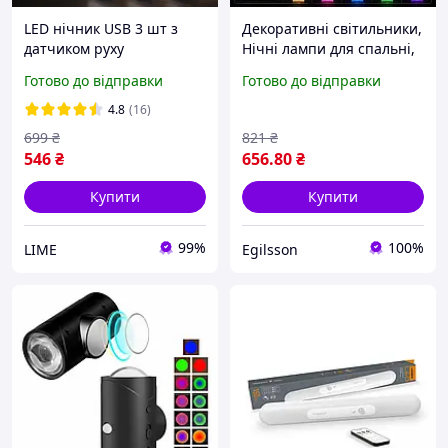
LED нічник USB 3 шт з
Декоративні світильники,
датчиком руху
Нічні лампи для спальні,
бездротовий світильник
Настільні лампи і нічники
Готово до відправки
Готово до відправки
для дому холодне світло
з USB NTL-5B з рухам
Ночники детские
4.8
(16)
699
₴
821
₴
546
₴
656
.80
₴
Купити
Купити
99%
100%
LIME
Egilsson