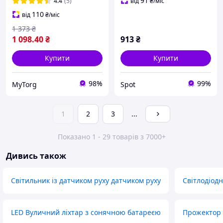
91
4.4
(5)
від
₴
/міс
110
від
₴
/міс
1 373
₴
1 098
.40
₴
913
₴
Купити
Купити
98%
99%
MyTorg
Spot
1
2
3
...
Показано 1 - 29 товарів з 7000+
Дивись також
Світильник із датчиком руху датчиком руху
Світлодіодн
LED Вуличний ліхтар з сонячною батареєю
Прожектор 