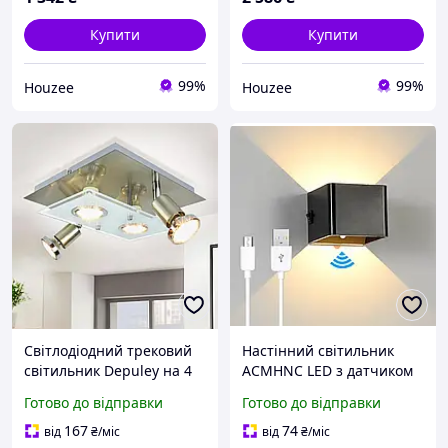
Купити
Купити
99%
99%
Houzee
Houzee
Світлодіодний трековий
Настінний світильник
світильник Depuley на 4
ACMHNC LED з датчиком
лампи для кухні спальні
руху 5Вт бездротовий
Готово до відправки
Готово до відправки
вітальні з спрямованим
чорний, що
світлом 3000K
перезаряджається, для
167
74
від
₴
/міс
від
₴
/міс