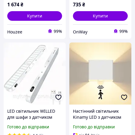
коридору спалень
1 674
₴
735
₴
Купити
Купити
99%
99%
Houzee
OnWay
LED світильник WILLED
Настінний світильник
для шафи з датчиком
Kinamy LED з датчиком
руху 3 шт. Білий
руху 2900-3200K білий для
Готово до відправки
Готово до відправки
вітальні спальні