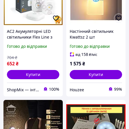
AC2 Акумуляторні LED
Настінний світильник
світильники Flex Line з
Kwattsz 2 шт
датчиком руху VIDEX
перезаряджається з
Готово до відправки
Готово до відправки
нічники для коридору та
датчиком руху для
спальні на лип DE
спальні кухні передпокою
158
від
₴
/міс
704
₴
652
₴
1 575
₴
Купити
Купити
100%
99%
ShopMix — інтернет-магазин сумок та аксесуарів
Houzee