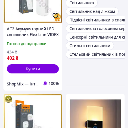
Світильника
Світильник над ліжком
Підвісні світильники в спал
Світильник із голосовим кер
AC2 Акумуляторний LED
світильник Flex Line VIDEX
Сенсорні світильники для сп
з датчиком руху нічник
Готово до відправки
Стильні світильники
для коридору спальні
ліхтарик н DE
434
₴
Стельовий світильник із по
402
₴
Купити
100%
ShopMix — інтернет-магазин сумок та аксесуарів