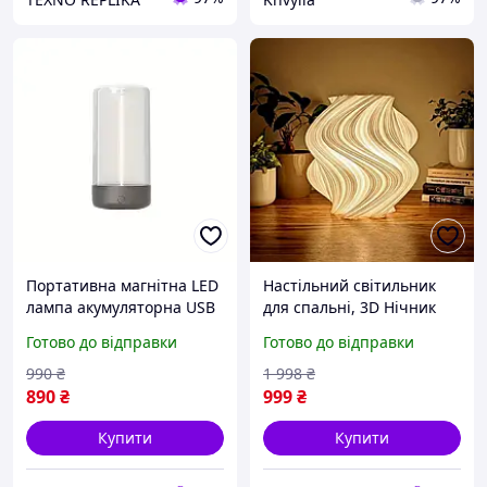
Портативна магнітна LED
Настільний світильник
лампа акумуляторна USB
для спальні, 3D Нічник
з регулюванням
від мережі декоративний,
Готово до відправки
Готово до відправки
яскравості настільний
Нічна лампа з режимами
світильник для спальні,
світіння в розетку
990
₴
1 998
₴
читання та кемпінгу
25*25*24 см
890
₴
999
₴
Купити
Купити