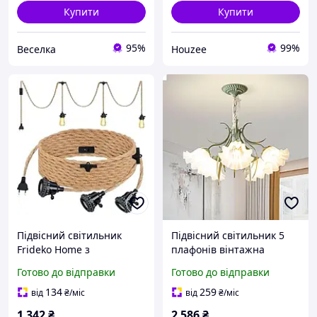
Купити
Купити
95%
99%
Веселка
Houzee
Підвісний світильник
Підвісний світильник 5
Frideko Home з
плафонів вінтажна
вимикачем 3 лампочки
люстра для спальні
Готово до відправки
Готово до відправки
E27 для спальні та їдальні
вітальні з акриловими
вінтажний дизайн 8 8м
абажурами
134
259
від
₴
/міс
від
₴
/міс
1 342
₴
2 586
₴