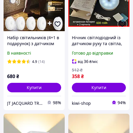
Набір світильників (4+1 в
Нічник світлодіодний із
подарунок) з датчиком
датчиком руху та світла,
руху, нічник з
нічний LED світильник з
В наявності
Готово до відправки
акумулятором на магніті
автовимкненням для
для шафи, коридору,
спальні білий
36
4.9
(14)
від
₴
/міс
сходів, спальні, кухні
512
₴
680
₴
358
₴
Купити
Купити
98%
94%
JT JACQUARD TREE
kiwi-shop