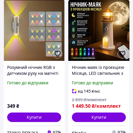
Розумний нічник RGB з
Нічник-маяк із проєкцією
датчиком руху на магніті
Місяця, LED світильник з
перезаряджаємий
датчиком руху,
Готово до відправки
Готово до відправки
настінний світильник для
акумуляторний нічник,
спальні, ванної кімнати,
настільна лампа для
145
від
₴
/міс
шафи, тощо
спальні
2 899
₴/комплект
349
₴
1 449
.50
₴/комплект
Купити
Купити
97%
97%
TEXNO REPLIKA
Khvylia