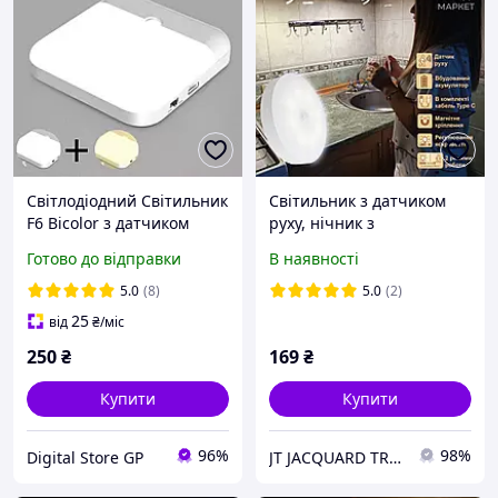
Світлодіодний Світильник
Світильник з датчиком
F6 Bicolor з датчиком
руху, нічник з
руху, Led нічник з Usb-
акумулятором на магніті
Готово до відправки
В наявності
зарядкою для спальні,
для шафи, коридору,
кухні, ванни
сходів, спальні, кухні/
5.0
(8)
5.0
(2)
холодне біле світло
25
від
₴
/міс
250
₴
169
₴
Купити
Купити
96%
98%
Digital Store GP
JT JACQUARD TREE