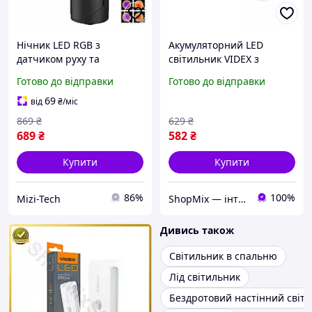
Нічник LED RGB з
Акумуляторний LED
датчиком руху та
світильник VIDEX з
магнітним кріпленням,
датчиком руху білий
Готово до відправки
Готово до відправки
акумуляторний
нічник для коридору
світильник-лампа Type-C
спальні ліхтарик
69
від
₴
/міс
1500 мАг для дитячої,
869
₴
629
₴
спальні
689
₴
582
₴
Купити
Купити
86%
100%
Mizi-Tech
ShopMix — інтернет-магазин сумок та аксесуарів
Дивись також
Світильник в спальню
Лід світильник
Бездротовий настінний світ