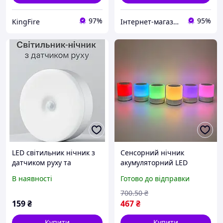
97%
95%
KingFire
Інтернет-магазин Megusta
LED світильник нічник з
Сенсорний нічник
датчиком руху та
акумуляторний LED
акумулятором,
світильник з пультом
В наявності
Готово до відправки
бездротова лампа для
дитяча лампа настільна
спальні, кухні, коридору,
RGB підсвітка для спальні
700
.50
₴
туалету (тепле світло)
159
₴
467
₴
Купити
Купити