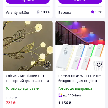
100%
95%
Valentyna&Sun
Веселка
Світильник нічник LED
Світильники WILLED 6 шт
сенсорний для спальні та
бездротові для сходів з
дитячої кімнати з м'яким
датчиком руху RGB та
Готово до відправки
Готово до відправки
освітленням і USB
тепле біле світло
живленням. FLAME
116
від
₴
/міс
1 083
₴
722
₴
1 156
₴