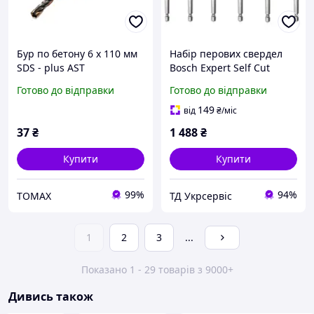
Бур по бетону 6 х 110 мм
Набір перових свердел
SDS - plus AST
Bosch Expert Self Cut
Speed Spade (6 шт.)
Готово до відправки
Готово до відправки
(2608900332)
149
від
₴
/міс
37
₴
1 488
₴
Купити
Купити
99%
94%
TOMAX
ТД Укрсервіс
1
2
3
...
Показано 1 - 29 товарів з 9000+
Дивись також