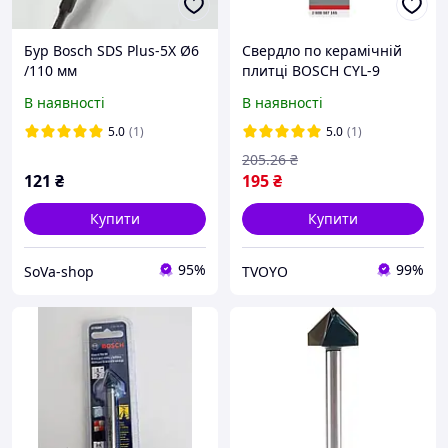
Бур Bosch SDS Plus-5X Ø6
Свердло по керамічній
/110 мм
плитці BOSCH CYL-9
Ceramic, 10x90 мм
В наявності
В наявності
5.0
(1)
5.0
(1)
205
.26
₴
121
₴
195
₴
Купити
Купити
95%
99%
SoVa-shop
TVOYO