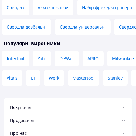
Свердла
Алмазні фрези
Набір фрез для гравера
Свердла довбальні
Свердла універсальні
Свердло
Популярні виробники
Intertool
Yato
DeWalt
APRO
Milwaukee
Vitals
LT
Werk
Mastertool
Stanley
Покупцям
Продавцям
Про нас