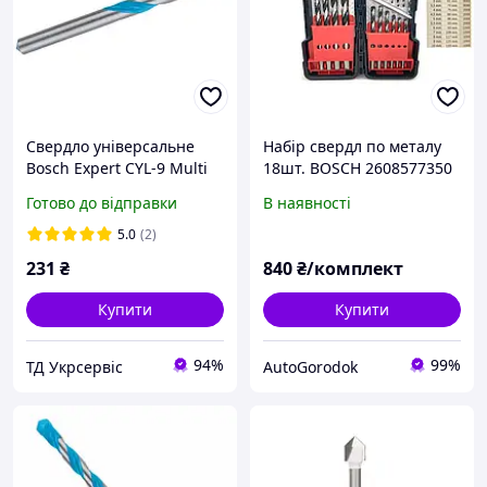
Свердло універсальне
Набір свердл по металу
Bosch Expert CYL-9 Multi
18шт. BOSCH 2608577350
Construction 10x80x120
Готово до відправки
В наявності
мм (2608900626)
5.0
(2)
231
₴
840
₴/комплект
Купити
Купити
94%
99%
ТД Укрсервіс
AutoGorodok