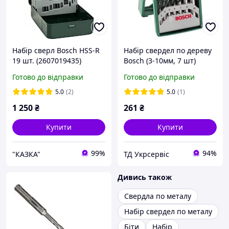
Набір сверл Bosch HSS-R
Набір свердел по дереву
19 шт. (2607019435)
Bosch (3-10мм, 7 шт)
(2607019580)
Готово до відправки
Готово до відправки
5.0
(2)
5.0
(1)
1 250
₴
261
₴
Купити
Купити
99%
94%
"КАЗКА"
ТД Укрсервіс
Дивись також
Свердла по металу
Набір свердел по металу
Біти
Набір