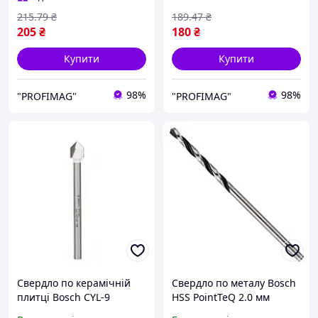
215
.79
₴
189
.47
₴
205
₴
180
₴
Купити
Купити
98%
98%
"PROFIMAG"
"PROFIMAG"
Свердло по керамічній
Свердло по металу Bosch
плитці Bosch CYL-9
HSS PointTeQ 2.0 мм
Ceramic, 12x90 мм
(2608577188)