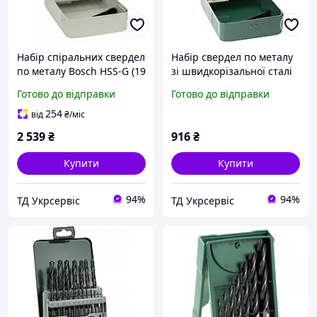
Набір спіральних свердел
Набір свердел по металу
по металу Bosch HSS-G (19
зі швидкорізальної сталі
шт.) (2607018726)
Bosch HSS-R 1.0 - 10 мм
Готово до відправки
Готово до відправки
(19 шт.) (2607019435)
254
від
₴
/міс
2 539
₴
916
₴
Купити
Купити
94%
94%
ТД Укрсервіс
ТД Укрсервіс