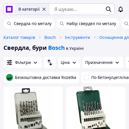
В категорії
Свердла по металу
Набір свердел по металу
Каталог товарів
Bosch
Інструменти
Оснащення для
Свердла, бури
Bosch
в Україні
Фільтри
Ціна
Призначення
Безкоштовна доставка Rozetka
По бетону/цеглі/к