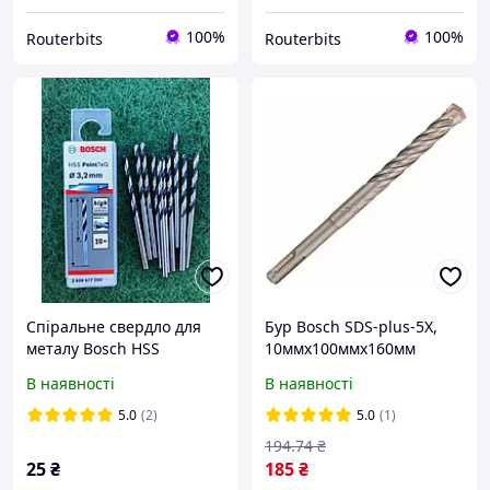
100%
100%
Routerbits
Routerbits
Спіральне свердло для
Бур Bosch SDS-plus-5X,
металу Bosch HSS
10ммx100ммx160мм
PointTeQ 3.2 мм
(2608833798)
В наявності
В наявності
(2608577200)
5.0
(2)
5.0
(1)
194
.74
₴
25
₴
185
₴