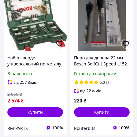
Набір свердел
Перо для дерева 22 мм
універсальний по металу
Bosch SelfCut Speed L152
каменю дереву X-LINE
В наявності
Готово до відправки
HSS TIN 91 шт BOSCH (BO
2607017195)
257
від
₴
/міс
5.0
(1)
22
від
₴
/міс
2 860
₴
2 574
₴
220
₴
Купити
Купити
100%
100%
RM PARTS
Routerbits