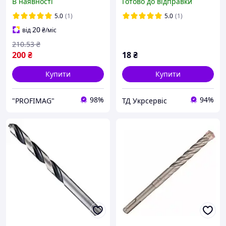
В наявності
Готово до відправки
(2608587166)
5.0
(1)
5.0
(1)
20
від
₴
/міс
210
.53
₴
200
₴
18
₴
Купити
Купити
98%
94%
"PROFIMAG"
ТД Укрсервіс