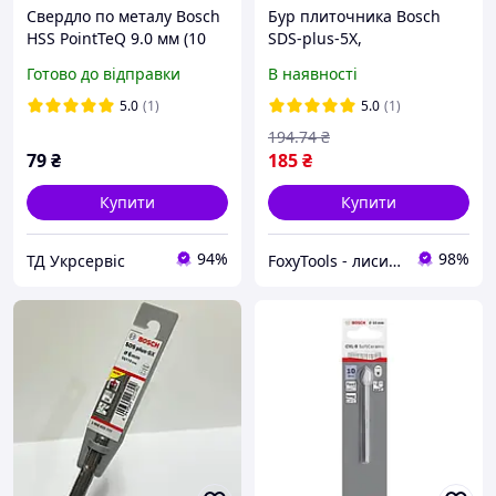
Свердло по металу Bosch
Бур плиточника Bosch
HSS PointTeQ 9.0 мм (10
SDS-plus-5X,
шт.) (2608577258)
10x100x160мм
Готово до відправки
В наявності
5.0
(1)
5.0
(1)
194
.74
₴
79
₴
185
₴
Купити
Купити
94%
98%
ТД Укрсервіс
FoxyTools - лисичка без інструменту не лишить!