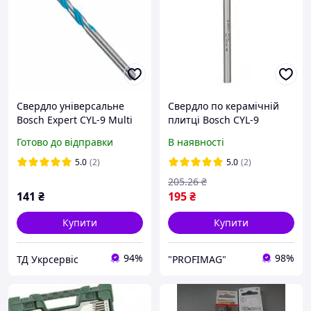
Свердло універсальне
Свердло по керамічній
Bosch Expert CYL-9 Multi
плитці Bosch CYL-9
Construction 6x60x100 мм
Ceramic, 10x90 мм
Готово до відправки
В наявності
(2608900611)
(2608587165)
5.0
(2)
5.0
(2)
205
.26
₴
141
₴
195
₴
Купити
Купити
94%
98%
ТД Укрсервіс
"PROFIMAG"