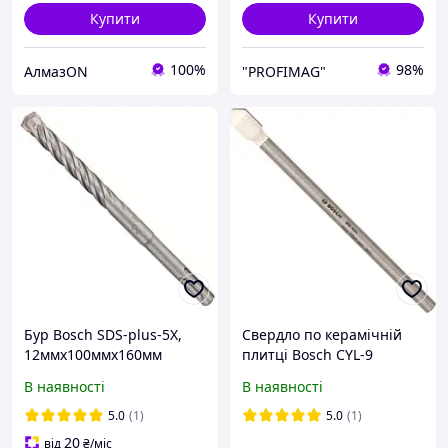
Купити
Купити
100%
98%
АлмазON
"PROFIMAG"
Бур Bosch SDS-plus-5X,
Свердло по керамічній
12ммx100ммx160мм
плитці Bosch CYL-9
(2608833807)
Ceramic, 8x80 мм
В наявності
В наявності
(2608587164)
5.0
(1)
5.0
(1)
20
від
₴
/міс