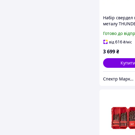
Набір свердел 
металу THUND
HSS-G Set CB D
Готово до відп
(Ø 1-13 мм) 25ш
пластиковому к
616
від
₴
/міс
Milwaukee 493
3 699
₴
Купит
Спектр Маркет - професійне обладнання та інструмент