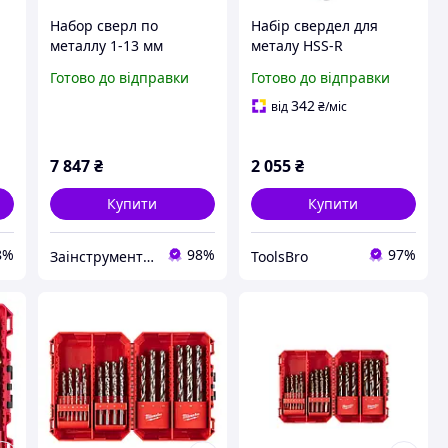
Набор сверл по
Набір свердел для
металлу 1-13 мм
металу HSS-R
MILWAUKEE 25 шт.
MILWAUKEE, DIN338 (25
Готово до відправки
Готово до відправки
(4932493868)
шт.) (1-13 мм)
342
від
₴
/міс
7 847
₴
2 055
₴
Купити
Купити
8%
98%
97%
Заінструментом
ToolsBro