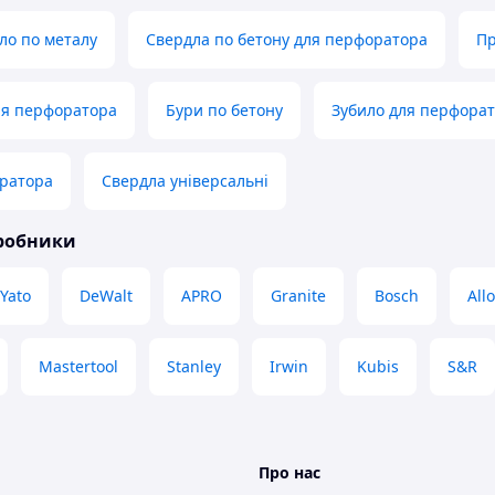
ло по металу
Свердла по бетону для перфоратора
Пр
ля перфоратора
Бури по бетону
Зубило для перфора
оратора
Свердла універсальні
иробники
Yato
DeWalt
APRO
Granite
Bosch
All
Mastertool
Stanley
Irwin
Kubis
S&R
Про нас