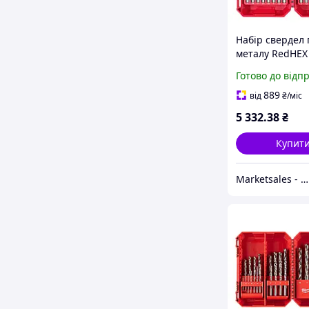
Набір свердел 
металу RedHEX
SHOCKWAVE HS
Готово до відп
PACKOUT (Ø 2 1
шт. в пластико
889
від
₴
/міс
кейсі Milwauke
5 332
.38
₴
4932500420
Купит
Marketsales - обладнання та інструменти