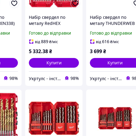
по
Набір свердел по
Набір свердел по
DIN338)
металу RedHEX
металу THUNDERWEB
м (25шт)
SHOCKWAVE HSS-TiN
HSS-G Set CB DIN-338
равки
Готово до відправки
Готово до відправки
с
PACKOUT (Ø 2 13 мм) 25
(Ø 1-13 мм) 25шт. в
2352469
шт. в пластиковому
пластиковому кейсі
889
616
від
₴
/міс
від
₴
/міс
кейсі Milwaukee
Milwaukee 493249976
5 332
.38
₴
3 699
₴
4932500420
и
Купити
Купити
98%
98%
9
Укртулс - інструменти та обладнання
Укртулс - інструменти та обладнання