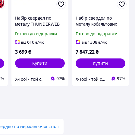
Набір свердел по
Набір свердел по
металу THUNDERWEB
металу кобальтових
HSS-G Set CB DIN-338
HSS-Co PACKOUT
Готово до відправки
Готово до відправки
25
(Ø 1-13 мм) 25шт. в
(DIN338) Ø 1-13 мм
пластиковому кейсі
(25шт.) пластиковий
616
1308
від
₴
/міс
від
₴
/міс
Milwaukee 4932499767
кейс Milwaukee
3 699
₴
7 847
.22
₴
4932493868
Купити
Купити
7%
97%
97%
X-Tool - той самий інструмент!
X-Tool - той самий інструмент!
ердло по нержавіючої сталі