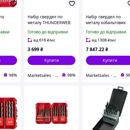
по
Набір свердел по
Набір свердел по
металу THUNDERWEB
металу кобальтових
S-TiN
HSS-G Set CB DIN-338
HSS-Co PACKOUT
равки
Готово до відправки
Готово до відправки
3 мм) 25
(Ø 1-13 мм) 25шт. в
(DIN338) Ø 1-13 мм
вому
пластиковому кейсі
(25шт.) пластиковий
616
1308
від
₴
/міс
від
₴
/міс
e
Milwaukee 4932499767
кейс Milwaukee
3 699
₴
7 847
.22
₴
4932493868
и
Купити
Купити
98%
98%
9
Marketsales - обладнання та інструменти
Marketsales - обладнання та інструменти