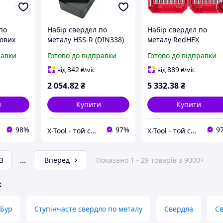
по
Набір свердел по
Набір свердел по
тових
металу HSS-R (DIN338)
металу RedHEX
UT
діаметри 1-13мм (25шт)
SHOCKWAVE HSS-TiN
равки
Готово до відправки
Готово до відправки
3 мм
металевий кейс
PACKOUT (Ø 2 13 мм) 
ковий
Milwaukee 4932352469
шт. в пластиковому
342
889
від
₴
/міс
від
₴
/міс
e
кейсі Milwaukee
2 054
.82
₴
5 332
.38
₴
4932500420
и
Купити
Купити
98%
97%
9
X-Tool - той самий інструмент!
X-Tool - той самий інструмент!
3
...
Вперед
Показано 1 - 29 товарів з 9000+
ж
Бур
Ступінчасте свердло по металу
Свердла
Св