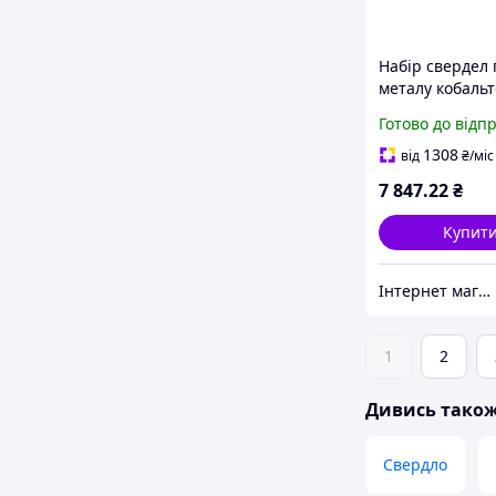
Набір свердел 
металу кобаль
HSS-Co PACKO
Готово до відп
(DIN338) Ø 1-1
(25шт.) пласти
1308
від
₴
/міс
кейс Milwauke
7 847
.22
₴
4932493868
Купит
Інтернет магазин обладнання та інструменту "Чупі"
1
2
Дивись тако
Свердло