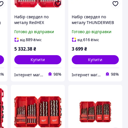
Набір свердел по
Набір свердел по
)
металу RedHEX
металу THUNDERWEB
т)
SHOCKWAVE HSS-TiN
HSS-G Set CB DIN-338
Готово до відправки
Готово до відправки
PACKOUT (Ø 2 13 мм) 25
(Ø 1-13 мм) 25шт. в
9
шт. в пластиковому
пластиковому кейсі
889
616
від
₴
/міс
від
₴
/міс
кейсі Milwaukee
Milwaukee 4932499767
5 332
.38
₴
3 699
₴
4932500420
Купити
Купити
8%
98%
98%
Інтернет магазин обладнання та інструменту "Чупі"
Інтернет магазин обладнання та інструменту "Чупі"