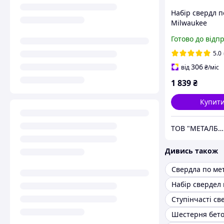
Набір свердл п
Milwaukee
THUNDERWEB H
Готово до відп
шт (4932493869
5.0
306
від
₴
/міс
1 839
₴
Купит
ТОВ "МЕТАЛБОКС"
Дивись також
Свердла по ме
Ступінчасті св