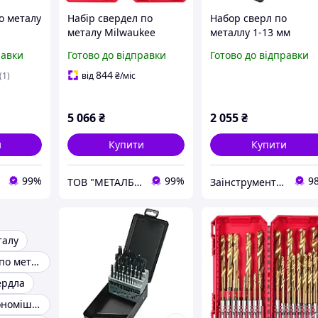
о металу
Набір свердел по
Набор сверл по
металу Milwaukee
металлу 1-13 мм
SS-G 19
SHOCKWAVE REDHEX
Milwaukee 25 шт.
равки
Готово до відправки
Готово до відправки
)
HSS-G 25 шт
4932352469
(4932500420)
844
(1)
від
₴
/міс
5 066
₴
2 055
₴
и
Купити
Купити
99%
99%
9
ТОВ "МЕТАЛБОКС"
Заінструментом
талу
Набір свердел по металу
ердла
Шестерня бетономішалки