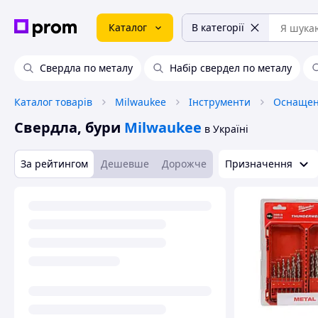
Каталог
В категорії
Свердла по металу
Набір свердел по металу
Каталог товарів
Milwaukee
Інструменти
Оснащен
Свердла, бури
Milwaukee
в Україні
За рейтингом
Дешевше
Дорожче
Призначення