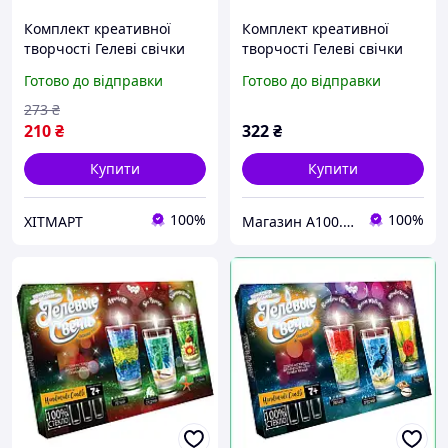
Комплект креативної
Комплект креативної
творчості Гелеві свічки
творчості Гелеві свічки
6160 для оформлення
6160 для оформлення
Готово до відправки
Готово до відправки
інтер'єру GS-02-01
інтер'єру GS-02-02
273
₴
210
₴
322
₴
Купити
Купити
100%
100%
ХІТМАРТ
Магазин A100.PROM.UA