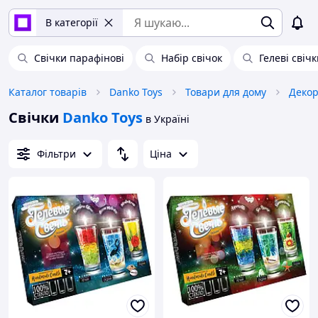
В категорії
Свічки парафінові
Набір свічок
Гелеві свіч
Каталог товарів
Danko Toys
Товари для дому
Декор
Свічки
Danko Toys
в Україні
Фільтри
Ціна