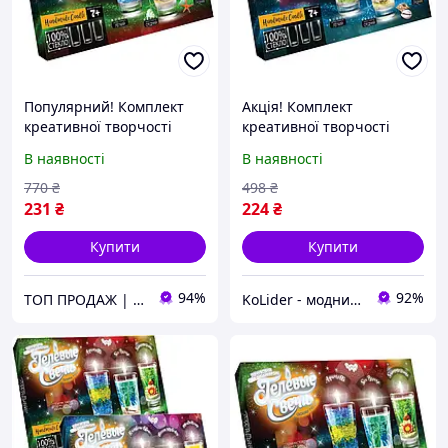
Популярний! Комплект
Акція! Комплект
креативної творчості
креативної творчості
Гелеві свічки 6160 для
Гелеві свічки 6160 для
В наявності
В наявності
оформлення
оформлення
інтер&apos;єру GS-02-02 -
інтер&apos;єру GS-02-01 -
770
₴
498
₴
Краща якість тільки на
За кращою ціною!
231
₴
224
₴
Купити
Купити
94%
92%
ТОП ПРОДАЖ | Інтернет-супермаркет «NUKLEON»
KoLider - модний магазин