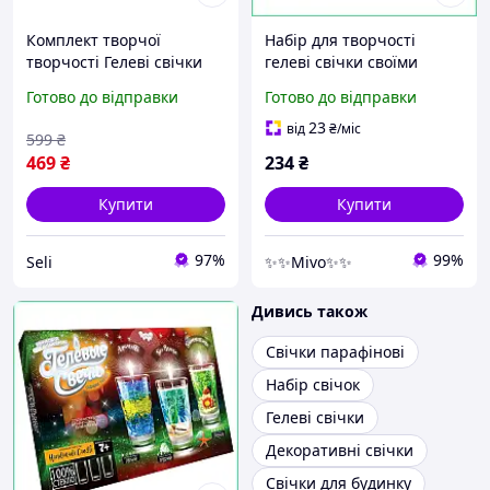
Комплект творчої
Набір для творчості
творчості Гелеві свічки
гелеві свічки своїми
GS02 для оформлення
руками 3 штуки для дітей
Готово до відправки
Готово до відправки
інтерєру 167141 Seli
від 7 років з блискітками
та декором GS-02
23
від
₴
/міс
599
₴
469
₴
234
₴
Купити
Купити
97%
99%
Seli
✨✨Mivo✨✨
Дивись також
Свічки парафінові
Набір свічок
Гелеві свічки
Декоративні свічки
Свічки для будинку