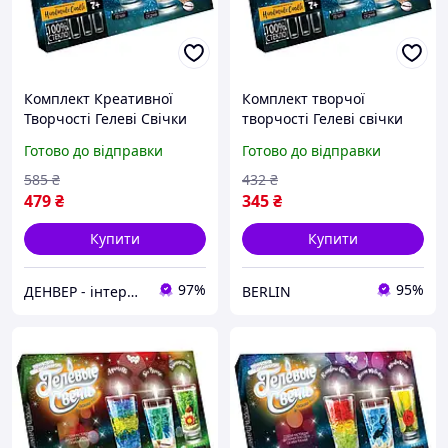
Комплект Креативної
Комплект творчої
Творчості Гелеві Свічки
творчості Гелеві свічки
6160 Для Оформлення
GS-02 для оформлення
Готово до відправки
Готово до відправки
Інтер'єру (gs-02-01)
інтер'єру GS-02-01 berlin
Денвер
585
₴
432
₴
479
₴
345
₴
Купити
Купити
97%
95%
ДЕНВЕР - інтернет-магазин преміальної якості та доступних цін!
BERLIN