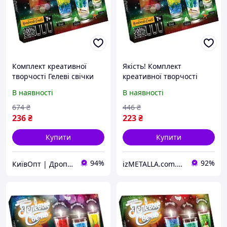
Комплект креативної
Якість! Комплект
творчості Гелеві свічки
креативної творчості
6160 для оформлення
Гелеві свічки 6160 для
В наявності
В наявності
інтер&apos;єру GS-02-02-
оформлення
( Мрія )
інтер&apos;єру GS-02-02 -
674
₴
446
₴
Гарантія! Сервіс!
236
₴
223
₴
Купити
Купити
94%
92%
КиївОпт | Дропшип, Опт, Роздріб
izMETALLA.com.ua