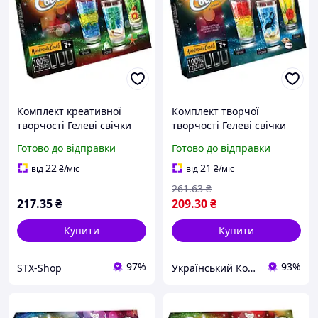
Комплект креативної
Комплект творчої
творчості Гелеві свічки
творчості Гелеві свічки
6160 для оформлення
GS-02 для оформлення
Готово до відправки
Готово до відправки
інтер'єру GS-02-02
інтер'єру ukr koshik (41-
339-85)
22
21
від
₴
/міс
від
₴
/міс
261
.63
₴
217
.35
₴
209
.30
₴
Купити
Купити
97%
93%
STX-Shop
Український Кошик