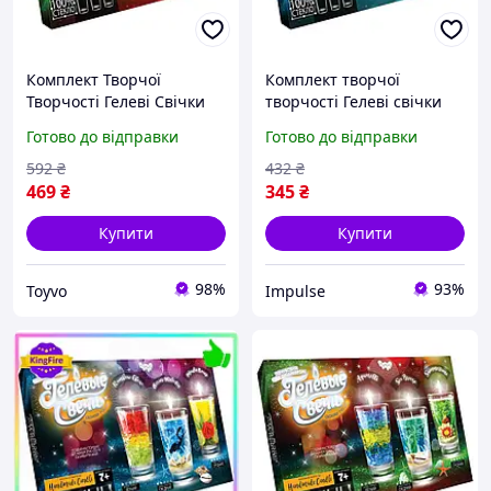
Комплект Творчої
Комплект творчої
Творчості Гелеві Свічки
творчості Гелеві свічки
Gs-02 Для Оформлення
GS-02 для оформлення
Готово до відправки
Готово до відправки
Інтер'єру () 167141 Toyvoo
інтер'єру GS-02-01
impulse
592
₴
432
₴
469
₴
345
₴
Купити
Купити
98%
93%
Toyvo
Impulse