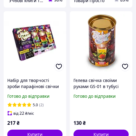
"Учбові книги та не тільки"
Товари Просто
Набір для творчості
Гелева свічка своїми
зроби парафінові свічки
руками GS-01 в тубусі
Magic Candle Crystal
Багряна квіточка
Готово до відправки
Готово до відправки
Данко Тойс від 7 років
Україна
5.0
(2)
22
від
₴
/міс
217
₴
130
₴
Купити
Купити