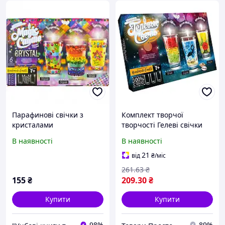
Парафинові свічки з
Комплект творчої
кристалами
творчості Гелеві свічки
GS-O2 для оформлення
В наявності
В наявності
інтер'єру 413-3-9868
товари просто
21
від
₴
/міс
261
.63
₴
155
₴
209
.30
₴
Купити
Купити
98%
89%