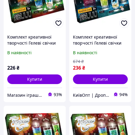
Комплект креативної
Комплект креативної
творчості Гелеві свічки
творчості Гелеві свічки
6160 для оформлення
6160 для оформлення
В наявності
В наявності
інтер'єру GS-02-02
інтер&apos;єру GS-02-01-
( Мрія )
674
₴
226
₴
236
₴
Купити
Купити
93%
94%
Магазин іграшок "Веселий малюк"
КиївОпт | Дропшип, Опт, Роздріб