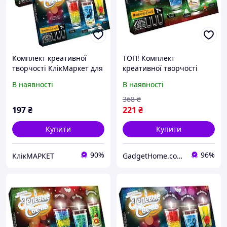
Комплект креативної
ТОП! Комплект
творчості КлікМаркет для
креативної творчості
GS-02 свічки інтер'єру
Гелеві свічки 6160 для
В наявності
В наявності
Гелеві оформлення
оформлення
інтер&apos;єру GS-02-02 -
368
₴
(gHome)
197
₴
221
₴
Купити
Купити
90%
96%
КлікМАРКЕТ
GadgetHome.com.ua