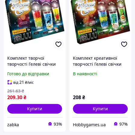
Комплект творчої
Комплект креативної
творчості Гелеві свічки
творчості Гелеві свічки
для оформлення інтер'єру
6160 для оформлення
Готово до відправки
В наявності
3958393 zabka
інтер'єру GS-02-02
21
від
₴
/міс
261
.63
₴
209
.30
₴
208
₴
Купити
Купити
93%
97%
zabka
Hobbygames.ua