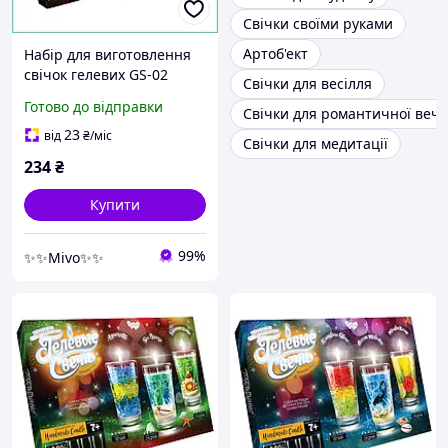
Свічки своїми руками
Артоб'ект
Набір для виготовлення
свічок гелевих GS-02
Свічки для весілля
креативна творчість для
Готово до відправки
Свічки для романтичної вече
дітей від 7 років з
блискітками та декором
23
від
₴
/міс
Свічки для медитації
234
₴
Купити
99%
✨✨Mivo✨✨