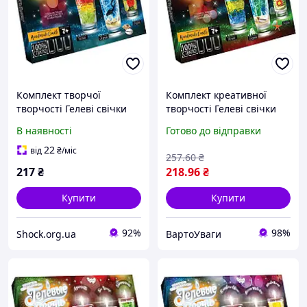
Комплект творчої
Комплект креативної
творчості Гелеві свічки
творчості Гелеві свічки
GS-02 для оформлення
6160 для оформлення
В наявності
Готово до відправки
інтер'єру 4669418
інтер'єру GS-02-02 VRT
22
від
₴
/міс
257
.60
₴
217
₴
218
.96
₴
Купити
Купити
92%
98%
Shock.org.ua
ВартоУваги