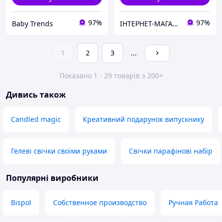
97%
97%
Baby Trends
IНТЕРНЕТ-МАГАЗИН "МІЙ ДОМОВИЙ"
1
2
3
...
Показано 1 - 29 товарів з 200+
Дивись також
Candled magic
Креативний подарунок випускнику
Гелеві свічки своїми руками
Свічки парафінові набір
Популярні виробники
Bispol
Собственное производство
Ручная Работа