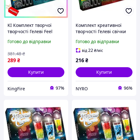
KI Комплект творчої
Комплект креативної
творчості Гелеві Feel
творчості Гелеві свічки
Happy свічки для дітей
6160 для оформлення
Готово до відправки
Готово до відправки
від 7 років набір для
інтер'єру GS-02-02 Danko
творчості оформлення
Toys cx.
22
від
₴
/міс
381
.48
₴
інте FIR41_R
289
₴
216
₴
Купити
Купити
97%
96%
KingFire
NYRO