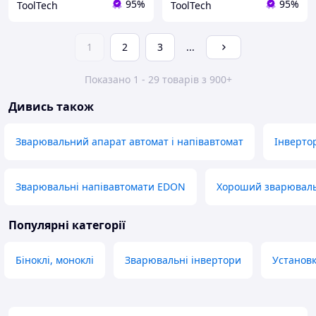
95%
95%
ToolTech
ToolTech
1
2
3
...
Показано 1 - 29 товарів з 900+
Дивись також
Зварювальний апарат автомат і напівавтомат
Інверто
Зварювальні напівавтомати EDON
Хороший зварюваль
Популярні категорії
Біноклі, моноклі
Зварювальні інвертори
Установк