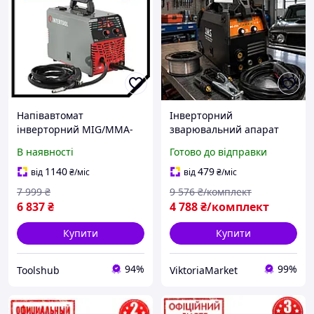
Напівавтомат
Інверторний
інверторний MIG/MMA-
зварювальний апарат
160A Intertool TSH DT-
JMS Інверторні
В наявності
Готово до відправки
4010 (230 В, 20-160 А)
зварювання
зварювальний
(Зварювальний
1140
479
від
₴
/міс
від
₴
/міс
напівавтомат для дому та
напівавтомат) Потужний
7 999
₴
9 576
₴/комплект
дачі
зварювальний інвертор
6 837
₴
4 788
₴/комплект
для дому
Купити
Купити
94%
99%
Toolshub
ViktoriaMarket