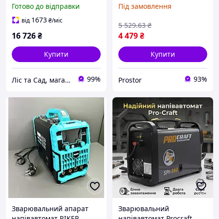
напівавтомат GTM MIG-
KD3421 MIG TIG MMA
Готово до відправки
Під замовлення
200ES LED з дротом /
220А зварювання для
Інверторне зварювання
дому
1673
від
₴
/міс
5 529
.63
₴
MMA, MIG, TIG для дому
16 726
₴
4 479
₴
Купити
Купити
99%
93%
Ліс та Сад, магазин інструментів та садової техніки
Prostor
Зварювальний апарат
Зварювальний
напівавтомат RIKER
напівавтомат Procraft