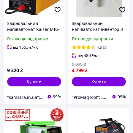
Зварювальний
Зварювальний
напівавтомат Kaiser MIG-
напівавтомат інвентор 3
305 2в1 Інверторний
в 1 Revolt MIG 315
Готово до відправки
Готово до відправки
напівавтоматичний
Бюджетний напівавтомат
зварювальний апарат
для дому та гаража
1553
від
₴
/міс
4.3
(3)
для дому
зварювання
480
від
₴
/міс
напівавтомат
5 099
₴
9 320
₴
4 799
₴
Купити
Купити
99%
99%
"samsara.in.ua": Інтернет-магазин інструментів, садової та побутової техніки
"ProMagTool": Інструмент для ремонту, будівництва, догляду за садом!