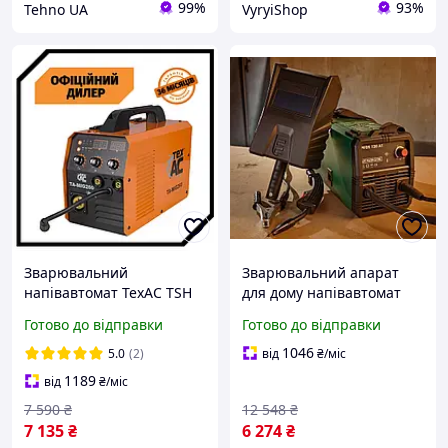
99%
93%
Tehno UA
VyryiShop
Зварювальний
Зварювальний апарат
напівавтомат ТехАС TSH
для дому напівавтомат
ТА-MIG260 (6.9 кВт, 40-260
Parkside (Німеччина),
Готово до відправки
Готово до відправки
А, MIG/MAG/FLUX/ММА)
Зварювальний
для дому та дачі
напівавтомат для
1046
5.0
(2)
від
₴
/міс
зварювання алюмінію,
1189
від
₴
/міс
MTS
7 590
₴
12 548
₴
7 135
₴
6 274
₴