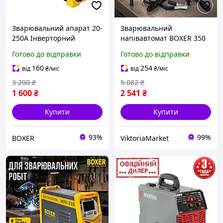
Зварювальний апарат 20-
Зварювальний
250А Інверторний
напівавтомат BOXER 350
напівавтомат 1,6-4,0 мм
А 220В Професійний
Готово до відправки
Готово до відправки
Професійний
напівавтомат
зварювальний
зварювальний ММА
160
254
від
₴
/міс
від
₴
/міс
напівавтомат
Зварювальний
3 200
₴
5 082
₴
Зварювальний апарат
напівавтомат для дому
1 600
₴
2 541
₴
для дому
Купити
Купити
93%
99%
BOXER
ViktoriaMarket