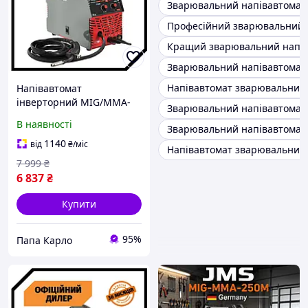
Зварювальний напівавтомат 
Професійний зварювальний 
Кращий зварювальний напів
Зварювальний напівавтомат
Напівавтомат зварювальний 
Напівавтомат
інверторний MIG/MMA-
Зварювальний напівавтомат
160A Intertool PAK DT-4010
В наявності
Зварювальний напівавтомат
Зварювальний
напівавтомат для дому та
1140
від
₴
/міс
Напівавтомат зварювальний
дачі
7 999
₴
6 837
₴
Купити
95%
Папа Карло