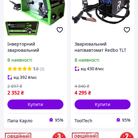
Інверторний
Зварювальний
зварювальний
напівавтомат Redbo TLT
напівавтомат EDON PAK
MG-278D + ММА (20-278
В наявності
В наявності
ECO MIG-257 NEW (MMA.
А, 1.6-4 мм електрод, 0.6-1
Lift TIG. 20-257 А)
мм дріт) для дому та дачі
430
5.0
(2)
від
₴
/міс
Універсальний для дому
392
від
₴
/міс
2 897
₴
4 840
₴
2 352
₴
4 295
₴
Купити
Купити
95%
95%
Папа Карло
ToolTech