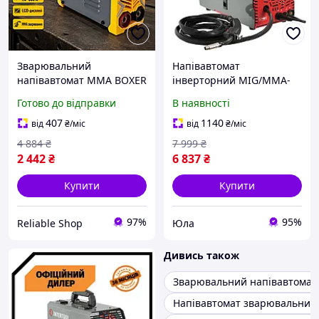
Зварювальний
Напівавтомат
напівавтомат MMA BOXER
інверторний MIG/MMA-
300 А 9,2 кВА
160A Intertool YLP DT-4010
Готово до відправки
В наявності
Професійний
Зварювальний
зварювальний
напівавтомат для дому та
407
1140
від
₴
/міс
від
₴
/міс
напівавтомат
дачі
4 884
₴
7 999
₴
Зварювальний
2 442
₴
6 837
₴
напівавтомат для дому
Купити
Купити
97%
95%
Reliable Shop
Юла
Дивись також
Зварювальний напівавтомат
Напівавтомат зварювальний