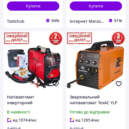
Купити
Купити
94%
91%
Toolshub
Інтернет Магазин "StepShop"
Напівавтомат
Зварювальний
інверторний
напівавтомат ТехАС YLP
зварювальний EDON YLP
ТА-MIG260 (6.9 кВт, 40-260
В наявності
Готово до відправки
TEX MIG-307 (Єврокав, 20-
А, MIG/MAG/FLUX/ММА)
160 А, 0.6-1 мм, 1.6-4 мм)
для дому та дачі
1074
1265
від
₴
/міс
від
₴
/міс
для дому
7 491
₴
8 231
₴