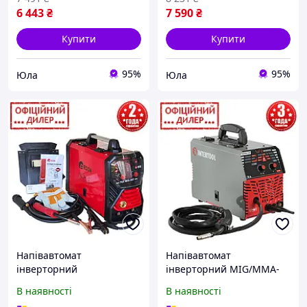
6 443
₴
7 590
₴
Купити
Купити
95%
95%
Юла
Юла
Напівавтомат
Напівавтомат
інверторний
інверторний MIG/MMA-
зварювальний EDON TLT
160A Intertool STP DT-4010
В наявності
В наявності
TEX MIG-307 (Єврокав, 20-
(230 В, 20-160 А)