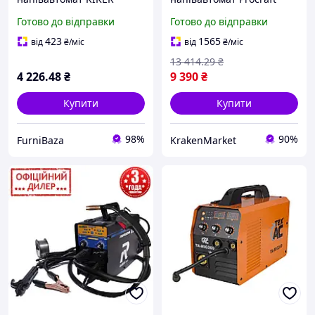
RMIG-305 (RK0061)
SPI380 електричний, для
Готово до відправки
Готово до відправки
інверторний
новачка, з бічним
мультифункціональний
завантаженням дроту 5
423
1565
від
₴
/міс
від
₴
/міс
для дому та СТО
кг, для дому та майстерні
13 414
.29
₴
4 226
.48
₴
9 390
₴
Купити
Купити
98%
90%
FurniBaza
KrakenMarket