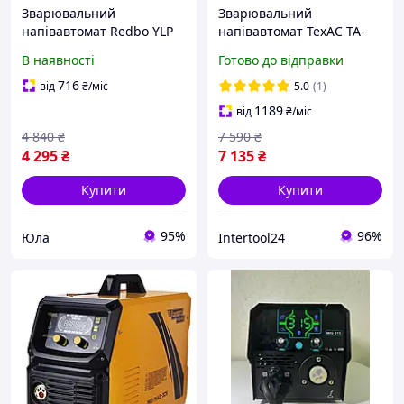
Зварювальний
Зварювальний
напівавтомат Redbo YLP
напівавтомат TexAC ТА-
MG-278D + ММА (20-278
MIG260 (6.9 кВт, 40-260 А,
В наявності
Готово до відправки
А, 1.6-4 мм електрод, 0.6-1
MIG/MAG/FLUX/ММА) для
мм дріт) для дому та дачі
дому та дачі INT
716
від
₴
/міс
5.0
(1)
1189
від
₴
/міс
4 840
₴
7 590
₴
4 295
₴
7 135
₴
Купити
Купити
95%
96%
Юла
Intertool24