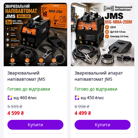
Зварювальний
Зварювальний апарат
напівавтомат JMS
напівавтомат JMS
MIG/MMA 250M 2 в 1,
Напівавтомат для
Готово до відправки
Готово до відправки
320А інверторний
зварювання дротом
зварювальний апарат
Зварка ММА електродами
460
450
від
₴
/міс
від
₴
/міс
для дому, гаража, СТО та
320 А Інвертор для дому
5 599
₴
8 998
₴
майстерні
та СТО
4 599
₴
4 499
₴
Купити
Купити