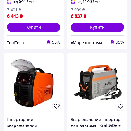
160 А, 0.6-1 мм, 1.6-4 мм)
зварювальний
644
1140
від
₴
/міс
від
₴
/міс
для дому
напівавтомат для дому та
7 491
₴
7 999
₴
6 443
₴
6 837
₴
Купити
Купити
95%
95%
ToolTech
«Море инструментов»
Інверторний
Зварювальний інвертор
зварювальний
напівавтомат Kraft&Dele