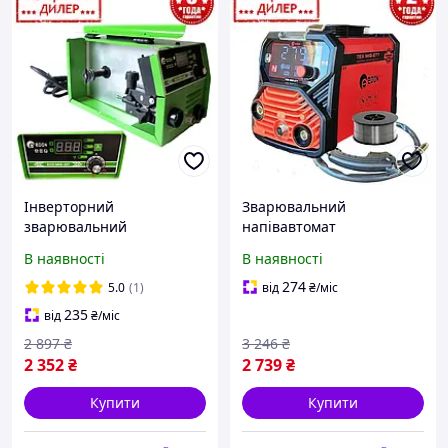
Інверторний
Зварювальний
зварювальний
напівавтомат
напівавтомат EDON TLT
інверторний EDON TLT
В наявності
В наявності
ECO MIG-257 NEW (MMA.
TEX MIG-277 (Єврокав, 20-
Lift TIG. 20-257 А)
277 А, 0.8-1 мм, 1.6-3 мм)
274
5.0
(1)
від
₴
/міс
Універсальний для дому
для дому
235
від
₴
/міс
2 897
₴
3 246
₴
2 352
₴
2 739
₴
Купити
Купити